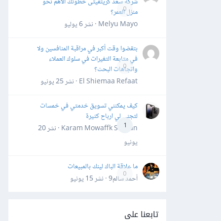
شركة سعد كريتفيتى خطوتك الأهم نحو
0
منزل العمر؟
Melyu Mayo · نشر
6 يوليو
بتقضوا وقت أكبر في مراقبة المنافسين ولا
في متابعة التغيرات في سلوك العملاء
0
واتجاهات البحث؟
El Shiemaa Refaat · نشر
25 يونيو
كيف يمكنني تسويق خدمتي في خمسات
لتجني لي ارباح كثيرة
1
Karam Mowaffk Sarhan · نشر
20
يونيو
ما علاقة الباك لينك بالمبيعات
0
أحمد سالم9 · نشر
15 يونيو
تابعنا على