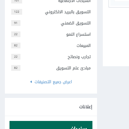
الشبكات الاجتماعية
101
التسويق بالبريد الالكتروني
122
التسويق الضمني
91
استسراع النمو
22
المبيعات
82
تجارب ونصائح
22
مبادئ علم التسويق
82
اعرض جميع التصنيفات
إعلانات