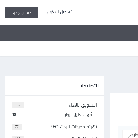
تسجيل الدخول
حساب جديد
التصنيفات
التسويق بالأداء
132
18
أدوات تحليل الزوار
تهيئة محركات البحث SEO
77
خارجي