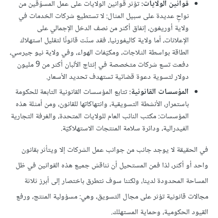
قوانين الولايات:
تؤثر قوانين الولايات على عمل المسوّقين من
نواحٍ عديدة على سبيل المثال: لا تستطيع شركات الخدمات في
ولاية أوريغون، إنفاق أكثر من نصف الدخل الإجمالي على
الإعلانات، أما ولاية كاليفورنيا، فقد سنّت قانونًا لتقليل استهلاك
الطاقة بواسطة الثلاجات، ومكيّفات الهواء، وفي ولاية نيو جيرسي،
دفعت تسع شركات متخصصة في إنتاج الألبان أكثر من 9 مليون
دولار لتسوية دعوة قضائية تستهدف تحديد الأسعار.
المؤسسات القانونية:
تتابع المؤسسات القانونية التابعة للحكومة
باستمرار، الأنشطة التسويقية، وانتهاكاتها للقانون، ومن أمثلة هذه
المؤسسات: مكتب النائب العام للولايات المتحدة، والغرفة التجارية
الفيدرالية، ودائرة سلامة المنتجات الاستهلاكيّة.
في الحقيقة لا يوجد جانب من جوانب عمل الشركات إلا ويتأثر بقانون
واحد أو أكثر، لذا فمن المستحيل أن نناقش جميع هذه القوانين في ظل
المساحة المحدودة لدينا، ولكننا سوف نتطرق باختصار إلى أبرز ثلاثة
مجالات قانونية تؤثر على مجال التسويق، وهي: مسؤولية المنتج، ورفع
القيود الحكومية، وحماية المستهلك.