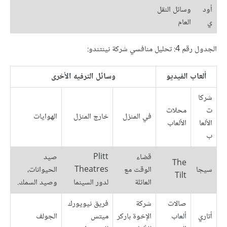
أود
وسائل النقل
ي
العام
الجدول رقم 4: تحليل منافسي شركة نينتندو:
ألعاب الفيديو
وسائل الترفيه الأخرى
شركا
ت
محلات
في المنزل
خارج المنزل
الهوايات
الألعا
الألعاب
ب
قضاء
Plitt
صيد
The
سيجا
الوقت مع
Theatres
الحيوانات،
Tilt
العائلة
لدور السينما
وصيد السمك.
صالات
شركة
فريق نيويورك
أتاري
ألعاب
الإخوة باركر
ميتس
الجولف