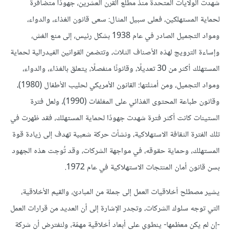
شهدت الولايات المتحدة منذ مطلع القرن العشرين، جهودًا متضافرة
لحماية المستهلكين، فعلى سبيل المثال: سعى قانون الغذاء، والدواء،
ومواد التجميل الصادر في عام 1938 بشكل رئيس، إلى منع الغش،
وإساءة الترويج لهذه الأصناف الثلاث، وتتضمن القوانين الفيدرالية لحماية
المستهلك أكثر من 30 تعديلًا، وقانونًا منفصلًا، يتعلق بالغذاء، والدواء،
ومواد التجميل، ومن أمثلتها: القانون الأمريكي لحليب الأطفال (1980)،
وقانون طباعة المحتوى الغذائي على المغلفات (1990)، ولعل فترة
الستينات كانت أكثر فترة شهدت جهودًا لحماية المستهلك، فقد ظهرت في
تلك الفترة الثقافة الاستهلاكية، ونشأت حركة شعبية تهدف إلى زيادة قوة
المستهلك، وحماية حقوقه، في مواجهة الشركات، وقد تُوجت هذه الجهود
بسن قانون أمان المنتجات الاستهلاكية في عام 1972.
يشير مصطلح أخلاقيات العمل إلى جملة من المبادئ، والقيم الأخلاقية،
التي توجه سلوك الشركات، وتجدر الإشارة إلى أن العديد من قرارات العمل
-إن لم يكن معظمها- ينطوي على أبعاد أخلاقية مهمّة، ولنفترض أن شركة