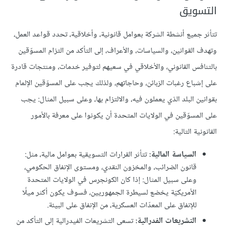
التسويق
تتأثر جميع أنشطة الشركة بعوامل قانونية، وأخلاقية، تحدد قواعد العمل،
وتهدف القوانين، والسياسات، والأعراف، إلى التأكد من التزام المسوّقين
بالتنافس القانوني، والأخلاقي في سعيهم لتوفير خدمات، ومنتجات قادرة
على إشباع رغبات الزبائن، وحاجاتهم، ولذلك يجب على المسوّقين الإلمام
بقوانين البلد الذي يعملون فيه، والالتزام بها، وعلى سبيل المثال: يجب
على المسوّقين في الولايات المتحدة أن يكونوا على معرفة بالأمور
القانونية التالية:
السياسة المالية:
تتأثر القرارات التسويقية بعوامل مالية، مثل:
قانون الضرائب، والمخزون النقدي، ومستوى الإنفاق الحكومي،
وعلى سبيل المثال: إذا كان الكونجرس في الولايات المتحدة
الأمريكيّة يخضع لسيطرة الجمهوريين، فسوف يكون أكثر ميلًا
للإنفاق على المعدّات العسكرية، من الإنفاق على البيئة.
التشريعات الفدرالية:
تسعى التشريعات الفيدرالية إلى التأكد من