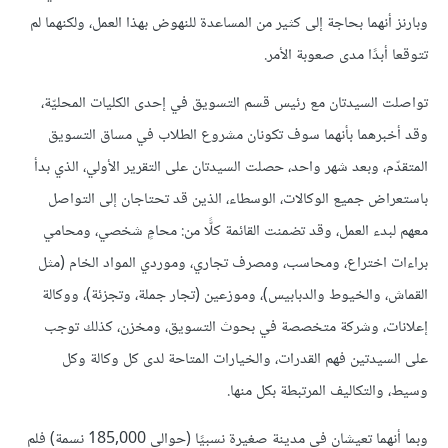
وبارنز أنهما بحاجة إلى كثير من المساعدة للنهوض بهذا العمل، ولكنهما لم
تتوقعا أبدًا مدى صعوبة الأمر.
تواصلت السيدتان مع رئيس قسم التسويق في إحدى الكليات المحليّة،
وقد أخبرهما بأنهما سوف تكونان مشروع الطلاب في مساق التسويق
المتقدّم، وبعد شهر واحد، حصلت السيدتان على التقرير الأولي، الذي بدأ
باستعراض جميع الوكالات، الوسطاء، الذين قد تحتاجان إلى التواصل
معهم لبدء العمل، وقد تضمنت القائمة كلًّا من: محامٍ شخصي، ومحامي
براءات اختراع، ومحاسب، ومصرف تجاري، وموردي المواد الخام (مثل
القماش، والخيوط والدبابيس)، وموزعين (تجار جملة، وتجزئة)، ووكالة
إعلانات، وشركة متخصصة في بحوث التسويق، ومخزن، كذلك توجب
على السيدتين فهم القدرات، والخيارات المتاحة لدى كل وكالة وكل
وسيط، والتكاليف المرتبطة بكل منها.
وبما أنهما تعيشان في مدينة صغيرة نسبيًا (حوالي 185,000 نسمة) فلم