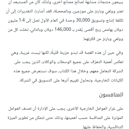
يبيعون منتجات مشابهة لصالح مصانع أخرى، ولذلك كان من المستبعد أن
تعثر وولفي وبارنز على موزعين، وبالمحصلة، فقد أشارت التقديرات إلى أن
تكلفة إنتاج وتسويق 30,000 وحدة في العام الأول تصل إلى 1.4 مليون
دولار، بهامش ربح أقصى يُقدر بـ 146,000 دولار، وبالتالي، تخلت كل من
وولفي وبارنز عن فكرتهما.
وفي حين أن هذه القصة قد تبدو حزينة قليلًا، لكنها ليست غريبة، وهي
تعكس أهميّة التعرّف على جميع الوسطاء، والوكلاء، الذين يجب على
الشركة التعامل معهم، وخلال هذا الكتاب، سوف نستعرض جميع هذه
الكيانات الخارجية، ونحاول تقييم أثرها على التسويق في الشركة.
المنافسون
على غرار العوامل الخارجية الأخرى، يجب على الإدارة أن تصنف العوامل
المؤثرة على المنافسة حسب أهميتها، وذلك حتى تتمكن من تطوير الميزة
التنافسية، والحفاظ عليها.