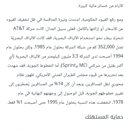
الأيام من خسائر مالية كبيرة.
ومع رفع القيود الحكومية، اشتدت وتيرة المنافسة في ظل تخفيف القيود
عن الأسعار، أو إزالتها بالكامل، فعلى سبيل المثال: كانت شركة AT&T
تتحرك ببطء نحو استخدام الألياف البصرية، فقد كانت الألياف البصريّة
تمثل 352,000 كم من شبكة الشركة بحلول عام 1985، ولكن بحلول عام
1994 أصبحت لدى الشركة 3.3 مليون كيلومتر من الألياف البصرية (أي
أكثر بقليل من شركتي MCI وSprint)، أما الخطوط الجوية، فقد شهدت
بعد تحريرها من قيود مجلس الطيران المدني الأمريكي، ظهور نظام
محوري لنقل المسافرين، وبعد أن كان 14% من المسافرين يُضطرون إلى
تغيير خطوطهم الجوية، قبل الوصول إلى وجهتهم النهائية في عام
1978، انخفضت هذه النسبة بحلول عام 1995 حتى أصبحت 1% فقط.
حماية المستهلك