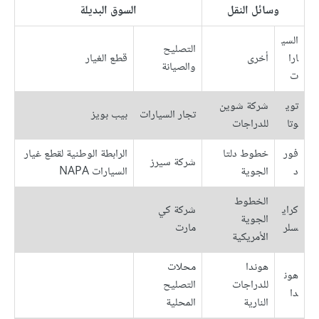
وسائل النقل
السوق البديلة
السي
التصليح
ارا
أخرى
قطع الغيار
والصيانة
ت
توي
شركة شوين
تجار السيارات
بيب بويز
وتا
للدراجات
فور
خطوط دلتا
الرابطة الوطنية لقطع غيار
شركة سيرز
د
الجوية
السيارات NAPA
الخطوط
كراي
شركة كي
الجوية
سلر
مارت
الأمريكية
هوندا
محلات
هون
للدراجات
التصليح
دا
النارية
المحلية