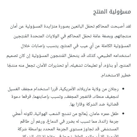
مسؤولية المنتج
لقد أصبحت المحاكم تحمّل البائعين بصورة متزايدة المسؤولية عن أمان
منتجاتهم، وبصفة عامّة تحمّل المحاكم في الولايات المتحدة المُنتِجين
المسؤولية الكاملة عن أي عيب في المنتَج، يتسبب بإصابات خلال
استخدامه الطبيعي، كذلك قد يتحمّل المُنتجون المسؤولية إن كان تصميم
المنتج، أو بناؤه، أو تعليمات تشغيله، أو تحذيرات الأمان، تجعل منه منتجًا
خطير الاستخدام.
رجلان من ولاية ماريلاند الأمريكية، قررا استخدام مجفف الغسيل
لتجفيف منطاد، فانفجر المجفف، وتسبب بإصابتهما، فرفعا دعوة
قضائية ضد الشركة وفازا بها.
طفل عمره عامان، يُعالج من تشنج الشعب الهوائية، لكونه أُعطي
جرعة زائدة، مما تسبب له بضرر في الدماغ، ورغم أن طاقم
المستشفى قد تجاوز مستوى الجرعة المحدد بواسطة شركة
الأدوية، إلا أن والدي الطفل نجحا في مقاضاة تلك الشركة.