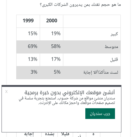
ما هو حجم ثقتك بمن يديرون الشركات الكبرى؟
1999
2000
كبير
19%
15%
متوسط
58%
69%
قليل
17%
13%
لست متأكدًا/لا إجابة
5%
3%
زيادة الأرباح أهم بالنسبة إلى الشركات الكبرى من تطوير
منتجات آمنة، وموثوقة ذات جودة عالية للمستهلكين.
أتف
أتفق
أختل
أختل
لست
ق
بشدّ
ف
ف
متأكدًا/لا
قلي
ة
قليلًا
بشدّة
إجابة