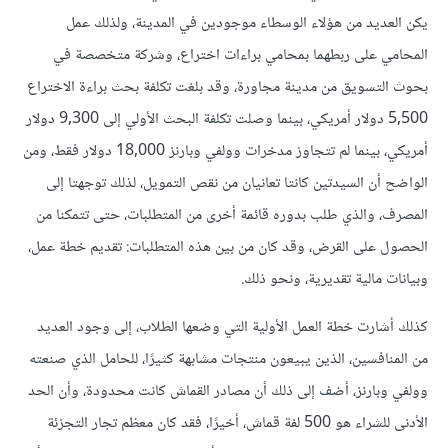
يكن العديد من هؤلاء الوسطاء موجودين في المدينة، ولذلك عمل
المحامي على ربطهما بمحامي براءات اختراع، وشركة متخصصة في
بحوث التسويق من مدينة مجاورة، وقد بلغت تكلفة بحث براءة الاختراع
5,500 دولار أمريكي، بينما وصلت تكلفة البحث الأولي إلى 9,300 دولار
أمريكي، بينما لم تتجاوز مدخرات وولفي وبارنز 18,000 دولار فقط، ومن
الواضح أن السيدتين كانتا تعانيان من نقص التمويل، لذلك توجهتا إلى
المصرف، والذي طلب بدوره قائمة أخرى من المتطلبات، حتى تتمكنا من
الحصول على القرض، وقد كان من بين هذه المتطلبات: تقديم خطة عمل،
وبيانات مالية تقديرية، ونحو ذلك.
كذلك أشارت خطة العمل الأولية التي وضعها الطلاب، إلى وجود العديد
من المنافسين، الذين يبيعون منتجات مشابهة كثيرًا، للحامل الذي صنعته
وولفي وبارنز، أضف إلى ذلك أن مصادر القماش كانت محدودة، وأن الحد
الأدنى للشراء هو 500 لفة قماش، أخيرًا، فقد كان معظم تجار التجزئة