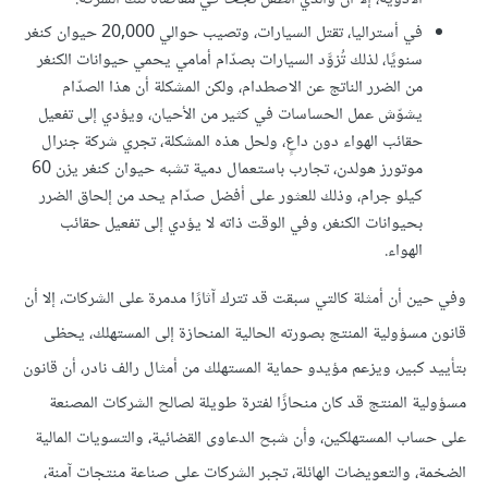
في أستراليا، تقتل السيارات، وتصيب حوالي 20,000 حيوان كنغر
سنويًا، لذلك تُزوَّد السيارات بصدّام أمامي يحمي حيوانات الكنغر
من الضرر الناتج عن الاصطدام، ولكن المشكلة أن هذا الصدّام
يشوّش عمل الحساسات في كثير من الأحيان، ويؤدي إلى تفعيل
حقائب الهواء دون داعٍ، ولحل هذه المشكلة، تجري شركة جنرال
موتورز هولدن، تجارب باستعمال دمية تشبه حيوان كنغر يزن 60
كيلو جرام، وذلك للعثور على أفضل صدّام يحد من إلحاق الضرر
بحيوانات الكنغر، وفي الوقت ذاته لا يؤدي إلى تفعيل حقائب
الهواء.
وفي حين أن أمثلة كالتي سبقت قد تترك آثارًا مدمرة على الشركات، إلا أن
قانون مسؤولية المنتج بصورته الحالية المنحازة إلى المستهلك، يحظى
بتأييد كبير، ويزعم مؤيدو حماية المستهلك من أمثال رالف نادر، أن قانون
مسؤولية المنتج قد كان منحازًا لفترة طويلة لصالح الشركات المصنعة
على حساب المستهلكين، وأن شبح الدعاوى القضائية، والتسويات المالية
الضخمة، والتعويضات الهائلة، تجبر الشركات على صناعة منتجات آمنة،