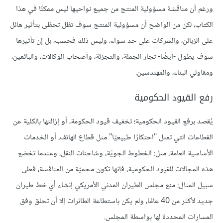
ورغم أن مناقشة مسؤولية المنتج من جميع نواحيها ليس ممكنًا في هذا
الكتاب، لكن من الواضح أن مسؤولية المنتج سوف تظل تحظى بتأثير هائل
على الزبائن، والشركات على حد سواء، وليس ذلك فحسب، بل إن تأثيرها
سوف يطول -أيضًا- تجار الجملة، والتجزئة، وأصحاب الوكالات، والبائعين،
ومقاولي البناء، والمهندسين.
رفع القيود الحكومية
يُقصد برفع القيود الحكومية؛ تخفيف قيود الحكومة، أو إزالتها بالكلية عن
القطاعات التي تمثل "احتكارًا طبيعيًا" مثل قطاع الهاتف، أو الخدمات
الأساسية العامة، مثل: الخطوط الجويّة، وشاحنات النقل، وعندما تخضع
هذه المجالات للقيود الحكومية، فإنها تكون محميّة من المنافسة، فعلى
سبيل المثال: منع مجلس الطيران المدني الأمريكي إنشاء أي خط طيران
جديد لأكثر من 40 عامًا، ولم يكن باستطاعة الطائرات إلا أن تحلق وفق
المسارات المحددة لها بواسطة المجلس.