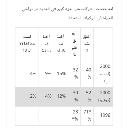
لقد حصلت الشركات على نفوذ كبير في العديد من نواحي
الحياة في الولايات المتحدة.
أتف
أتفق
أختل
أختل
لست
ق
بشدّ
ف
ف
متأكدًا/لا
قلي
ة
قليلًا
بشدّة
إجابة
لًا
2000
32
40
(أغسط
15%
9%
4%
%
%
س)
30
52
2000
2%
4%
12%
(يونيو)
%
%
28
*71
1996
%*
%