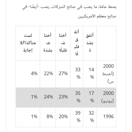
بصفة عامّة، ما يصب في صالح الشركات، يصب -أيضًا- في
صالح معظم الأمريكيين.
أتف
أتفق
أختل
أختل
لست
ق
بشدّ
ف
ف
متأكدًا/لا
قلي
ة
قليلًا
بشدّة
إجابة
لًا
2000
33
14
(أغسط
27%
22%
4%
%
%
س)
35
17
2000
1%
24%
23%
(يونيو)
%
%
39
32
1%
8%
20%
1996
%
%