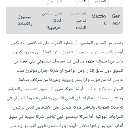
الفيديو
للألعاب
للبيسبول
بلوك باستر
مدن سيكس
Gen
Mazzio
البيسبول،
لتأجير
فلاغز
esis
's
والكشافة
الأفلام
الترفيهية
يتضح من المثالين السابقين، أن عملية التعرّف على المنافسين قد تكون
أوسع بكثير مما تبدو عليه، وأن تضييق دائرة المنافسين بصورة كبيرة،
يزيد من احتمالية ظهور منافس غير معروف، ليستولي على حصة من
السوق دون سابق إنذار، ومن الواضح أن شركة جنرال موتورز مثلًا،
تنافس كلًا من فورد، وكرايسلر وتويوتا وغيرها من شركات صناعة
السيارات، ولكنها تنافس -أيضًا- شركة سيرز في سوق التصليح، والصيانة،
وتنافس محطات القطارات في المدن الكبرى، وتنافس خطوط الطيران في
الرحلات الطويلة، وتنافس شركة شوين، على الأشخاص الذين يركبون
الدراجات الهوائية، أما شركة نينتندو، فهي تنافس شركة سيجا في سوق
ألعاب الفيديو، ولكنها تنافس -أيضًا- بلوك باستر لتأجير الفيديو، وتنافس