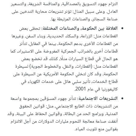
التزام جهود التسويق بالمصداقية، والمنافسة الشريفة، والتسعير
العادل. وعلى سبيل المثال: تؤثر تشريعات محاربة التدخين على
صناعة السجائر، والصناعات المرتبطة بها.
العلاقة بين الحكومة، والصناعات المختلفة:
تحظى بعض
القطاعات مثل: الزراعة، والسكك الحديدية، وبناء السفن، وغيرها
من القطاعات الأخرى بدعم الحكومة، بينما في المقابل، تتأثر
قطاعات أخرى بالضرائب الجمركية المفروضة على الاستيراد، كما
هو الحال في قطاع السيارات مثلًا، كذلك قد تخضع بعض
القطاعات مثل: (القطارات، والنقل، والخطوط الجوية) لسيطرة
الحكومة، وقد كان لتخلي الحكومة الأمريكية عن السيطرة على
قطاع الخدمات، تأثير سلبي هائل على خدمات الكهرباء في
كاليفورنيا في عام 2001.
التشريعات الاجتماعية:
تتأثر جهود المسوّقين بمجموعة واسعة
من التشريعات ذات الطابع الاجتماعي، مثل: قوانين الحقوق
المدنية، وبرامج الحد من البطالة، وقوانين الحفاظ على البيئة، وقد
أنفقت صناعة معالجة اللحوم مليارات الدولارات من أجل الالتزام
بقوانين منع تلويث المياه.