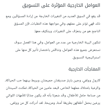
العوامل الخارجية المؤثرة على التسويق
قد يقع في السوق العديد من التغيرات الخارجة عن إرادة المسوّقين، ومع
ذلك فهي تؤثر على عملهم، وفي مواجهة هذه التقلبات، فإن المسوّق
الناجح هو من يتعرّف على التغيرات، ويتكيّف معها.
تتكون البيئة الخارجية من عدد من العوامل، وفي هذا الفصل سوف
نستعرض جميع هذه العوامل، ونناقش باختصار تأثير كل منها على
استراتيجية التسويق.
المفاجآت الخارجية
كارول وولفي، وجين بارنز صديقتان حميمتان، ويربط بينهما حب الحياكة،
والرغبة بامتلاك عملهما الخاص، فبعد عامين من الحياكة، تمكنت السيدتان
من صناعة حامل للأطفال، وقد شعرتا بأنه قد يكون جذابًا للأمهات اللواتي
يرغبن بحمل أطفالهن بطريقة آمنة، ومريحة. لقد أدركت كل من وولفي،