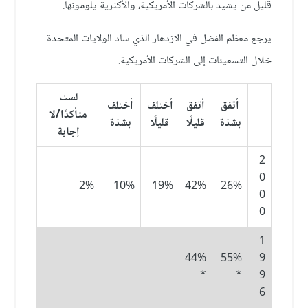
قليل من يشيد بالشركات الأمريكية، والأكثرية يلومونها.
يرجع معظم الفضل في الازدهار الذي ساد الولايات المتحدة
خلال التسعينات إلى الشركات الأمريكية.
لست
أتفق
أتفق
أختلف
أختلف
متأكدًا/لا
بشدّة
قليلًا
قليلًا
بشدّة
إجابة
2
0
2%
10%
19%
42%
26%
0
0
1
44%
55%
9
*
*
9
6