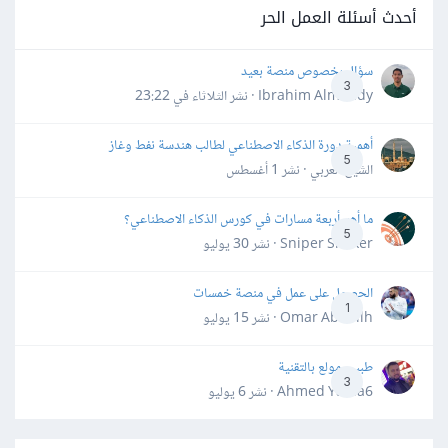
أحدث أسئلة العمل الحر
سؤال بخصوص منصة بعيد
3
Ibrahim Almahdy · نشر
الثلاثاء في 23:22
أهمية دورة الذكاء الاصطناعي لطالب هندسة نفط وغاز
5
الشيخ العربي · نشر
1 أغسطس
ما أهم أربعة مسارات في كورس الذكاء الاصطناعي؟
5
Sniper Shaker · نشر
30 يوليو
الحصول على عمل في منصة خمسات
1
Omar Abdallh · نشر
15 يوليو
طبيب مولع بالتقنية
3
Ahmed Yahia6 · نشر
6 يوليو