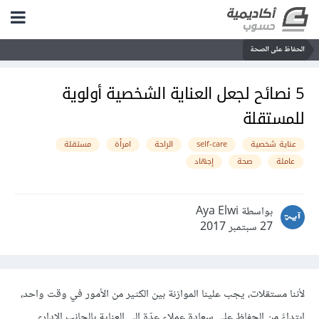
الحفاظ على الصحة
5 نصائح لجعل العناية الشخصية أولوية
للمستقلة
عناية شخصية
self-care
الراحة
امرأة
مستقلة
عاملة
صحة
إجهاد
بواسطة Aya Elwi
27 سبتمبر 2017
لأننا مستقلات، يجب علينا الموازنة بين الكثير من الأمور في وقت واحد،
ابتداءً من الحفاظ على سعادة عملاء عدّة إلى العناية بالجانب الإداري