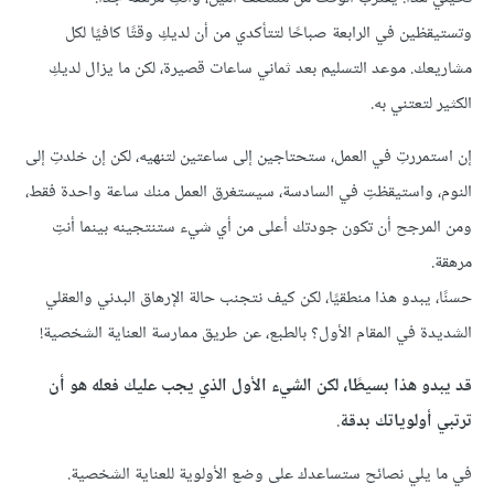
وتستيقظين في الرابعة صباحًا لتتأكدي من أن لديكِ وقتًا كافيًا لكل
مشاريعك. موعد التسليم بعد ثماني ساعات قصيرة، لكن ما يزال لديكِ
الكثير لتعتني به.
إن استمررتِ في العمل، ستحتاجين إلى ساعتين لتنهيه، لكن إن خلدتِ إلى
النوم، واستيقظتِ في السادسة، سيستغرق العمل منك ساعة واحدة فقط،
ومن المرجح أن تكون جودتك أعلى من أي شيء ستنتجينه بينما أنتِ
مرهقة.
حسنًا، يبدو هذا منطقيًا، لكن كيف نتجنب حالة الإرهاق البدني والعقلي
الشديدة في المقام الأول؟ بالطبع، عن طريق ممارسة العناية الشخصية!
قد يبدو هذا بسيطًا، لكن الشيء الأول الذي يجب عليك فعله هو أن
ترتبي أولوياتك بدقة
.
في ما يلي نصائح ستساعدك على وضع الأولوية للعناية الشخصية.