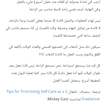
أرغب في إعادة جدولته أو إلغائه عند حلول أسبوع مليء بالعمل.
وفي النهاية، أوعد نفسي بأخذ قسط مناسب من الراحة.
ليس لهذه الخطوات والحيل فائدة إلا عندما نعطي أنفسنا وعدًا بالراحة.
لا فائدة من توكيل المهام وجدولة وقت لأنفسنا، إن كنا سنشعر بالذنب في
النصف ساعة التي خصصناها لأنفسنا.
سيكون ذلك مثل الذهاب إلى المنتجع الصحي وقضاء الوقت بأكلمه في
القلق والتوتر بسبب العمل. ما فائدة الذهاب إذًا؟
كل فرد منا يستحق استراحة. نحن نستحق الراحة. ليس لأننا نعمل بجد
طوال الوقت (مع أننا نفعل ذلك)، لكن لأننا بشر. كلما تعلمنا قبول هذه
الحقيقة أسرع، سنعامل أنفسنا أفضل.
ترجمة - بتصرّف - للمقال
5 Tips for Prioritizing Self-Care as a
Freelancer
لصاحبته Mickey Gast.