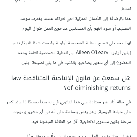
لعملنا.
هذا بالإضافة إلى الأعمال المنزلية التي تتراكم عندما يقترب موعد
التسليم، أو سوء الفهم بأن المستقلين متاحون للعمل طوال اليوم.
لهذا يجب أن تصبح العناية الشخصية أولوية وليست شيئًا ثانويًا. تدعو
إيلين أوليري Aileen O’Leary إلى العناية الشخصية التامة وعدم
الخضوع إلى أي شعور يصاحبها بالذنب. في ما يلي نصيحة إيلين.
هل سمعتِ عن قانون الإنتاجية المتناقصة law
of diminishing returns؟
في حالة أنكِ غير معتادة على هذا القانون، فإن له مبدأ بسيطًا ذا عائد كبير
على حياتنا اليومية. وهو ينص ببساطة على أنه في أي مشروع، توجد
مرحلة يكون مستوى الإنتاجية أقل من الطاقة المبذولة فيه.
تخيلي هذا: يقترب الوقت من منتصف الليل، وأنتِ مرهقة جدًا.