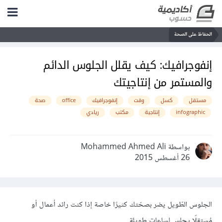
الحفاظ على الصحة
إنفوجرافيك: كيف يقلل الجلوس الدائم
والمستمر من إنتاجيتك
مستقل
كسل
وقت
إنفوجرافيك
office
صحة
infographic
إنتاجية
مكتب
ريادي
بواسطة Mohammed Ahmed Ali
26 أغسطس 2015
الجلوس الطّويل يضر بصحّتك كثيرًا خاصة إذا كنت رائد أعمال أو
مُستقلّا يجلس لساعات طويلة.