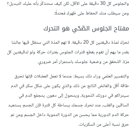
والجلوس كل 30 دقيقة على الأقل، لكن كيف ستتذكّر بأنه عليك التبديل؟
ومن سيطلب منك الحفاظ على ظهرك مُعتدلّا.
مفتاح الجلوس الصّحّي هو التحرك
تحرّك لمدّة دقيقتين كل 20 دقيقة. لا تهم المدّة التي ستظل فيها جالسًا
بقدر ما يهم أن تقوم بقطع فترات الجلوس بفترات حركة ولو لدقيقتين كل
مرّة. التّحقق من وضعية جلوسك باستمرار أمر ضروري.
والتفسير العلمي وراء ذلك بسيط: عندما لا تعمل العضلات فإنها تحرق
طاقة أقل والفائض النّاتج عن ذلك والذي يكون على شكل سكر في الدم
سيتراكم في دورتك الدّموية، ويتحول إلى دهون. يتجمّع الدم في
الساقين والقلب، عند تحرك جسمك ببساطة كل فترة فإن الجسم يستعيد
حركة الدم الدورية مما يحسن من الدورة الدموية داخل الجسم ومن ثم
حرق نسبة أعلى من السكريات.