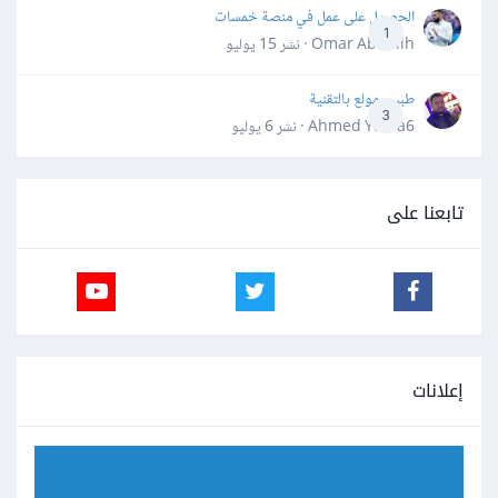
الحصول على عمل في منصة خمسات
1
Omar Abdallh · نشر
15 يوليو
طبيب مولع بالتقنية
3
Ahmed Yahia6 · نشر
6 يوليو
تابعنا على
إعلانات