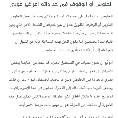
الجلوس أو الوقوف في حد ذاته أمر غير مؤذي
الجلوس أو الوقوف في حد ذاته أمر غير مؤذي وهو ما يجعل الجلوس
الطّويل أو الوقوف الطّويل عدوّان غير مُتوقّعان للصّحة. الأمر الذي يثير
الدّهشة أكثر هو أن حلّ هذا المُشكل بسيط جدّا. يكفي أن تقف وتسير
قليلّا لمدّة دقيقتين. لما يكون الحلّ بهذه البساطة فإنّه من السّهل أن
نتجاهله إلى أن نكتشف تأثير ذلك على أجسامنا.
أتوقّع أن نطور تقنيات في المُستقبل تخبرنا كم نبعد عن إصابتنا ببعض
الأمراض إن نحن واصلنا القيام بما نقوم به حاليّا. ما نحتاجه هو تذكير
بصري يربط ما بين الجلوس وبين ما يحدث لجسمك، فلو رأيت أن قلبك
يحتقن فلربما سيدفعك ذلك إلى التّحرّك. نحاول في هذا الإنفوجرافيك
توضيح الصّورة بشكل أفضل، لكن الطّريقة الوحيدة التي يُمكن لمثل هذه
الصّورة أن تدفعك إلى الحركة هو أن تؤمن بأنك عُرضة للأمر أيضًا.
أنقر على الصورة ثم أنقر على زر "الحجم الكامل" لرؤيتها كاملة.