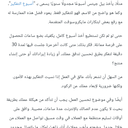
مثلًا، يأخذ بيل جيتس أسبوعًا مجدولًا سنويًا يسمى بـ "
أسبوع التفكير
"،
وكما هو واضح من الاسم، فهو للتفكير فقط. يعود فضل هذه الممارسة له
مع رفع بعض ابتكارات مايكروسوفت المتقدمة.
حتى لو لم تكن تستطيع أخذ أسبوع كامل، يكفيك بضع ساعات للحصول
على فرصة مماثلة. فكر بذلك: متى كانت آخر مرة جلست فيها لمدة 30
دقيقة لتفكر بطرق تحسين تدفق عملك، أو زيادة إيراداتك أو حتى إنشاء
منتج؟
من السهل أن تشعر بأنك عالق في العمل إذا نسيت التفكير بهذه الأمور،
ولكنها ضرورية لإبعاد عملك عن الركود.
أيضًا وفي موضوع تحسين العمل، يجب أن تتأكد من هيكلة عملك بطريقة
بحيث لا يكون عدم اتصالك بالإنترنت عدة ساعات، مصيبة. وافق على
أوقات تسليم منتظمة مع العملاء في وقت مسبق، تواصل مع العملاء من
خلال جدول وضعته وأخبر عملاءك أنك ذاهبٌ لمكان ما باتصال محدود