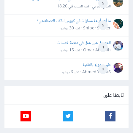
5
الشيخ العربي · نشر
السبت في 18:26
ما أهم أربعة مسارات في كورس الذكاء الاصطناعي؟
5
Sniper Shaker · نشر
30 يوليو
الحصول على عمل في منصة خمسات
1
Omar Abdallh · نشر
15 يوليو
طبيب مولع بالتقنية
3
Ahmed Yahia6 · نشر
6 يوليو
تابعنا على