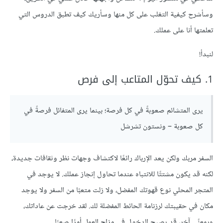
وسأشرح كيفية التغلب على كل منها وسأريك كيف تطبق الدروس التي
تعلمتها أنا على عملك.
لنبدأ!
1. كيف تحوّل المتاعب إلى فرص
يرى المتشائم صعوبةً في كل فرصة؛ بينما يرى المتفائل فرصةً في
كل صعوبة – ونستون تشرشل
السفر مربك ولكن يعد الإرباك رائعًا لاكتشاف وجهات نظر وثقافات جديدة،
لكنه قد يكون مشتتًا للانتباه عندما تحاول إنجاز عملك. لا يوجد في
المتجر المحلي نوع قهوتك المفضل، ولا زلت متعبًا من السفر ولا يوجد
مكان في حقيبتك لرزنامة الحائط المفضلة لك. لقد خرجت عن عاداتك،
وبمعنًى آخر، قد يصبح الدخول في مزاج العمل أمرًا صعبًا.