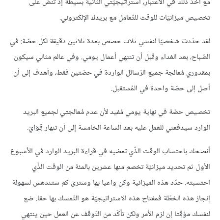
مع أخذ ذلك في الاعتبار، استراتيجيّتي الثّانية بسيطة إذ تنصّ على
تخصيص ميزانيّات للوقت للتّعامل مع بريدك الإلكتروني.
لقد حدّدت شخصيّا لنفسي ثلاث حصص بمدة ثلاثين دقيقة لكل حصّة: في
الصّباح، بعد الغداء وقبل أن تنتهي أعمال يومي. وفي عالم مثالي سيكون
بمقدوري مُعالجة جميع الرّسائل الواردة في حصّتين فقط، وأهدف إلى أن
أصل إلى حصّة واحدة في المُستقبل.
تخصيص حصّة في نهاية يومي مُفيد لأن عدم مُعالجتي لجميع البريد
الوارد سيدفعني للعمل عليه بعد الساعة الخامسة إلى أن تنهار قِوَايْ.
أنصحك باحتساب الوقت الذّي تمضيه في قراءة البريد الوارد في الأسبوع
الأول ثم تحديد ميزانيّة تخصم منها عشرين بالمئة من الوقت الذّي
احتسبته. حدّد هذه الميزانية وكن واعيا بها وسترى كم ستندهش لسهولة
إنجاز هذه الخطّة فمفتاح هذه الاستراتيجيّة هو التّمسك بها حقا. ضع
لنفسك مؤقِتا إن لزم الأمر ولكن تأكّد من التّوقف عن العمل حين ينتهي