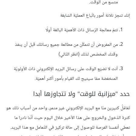
متسع من الوقت.
إنك تنجز ثلاثة أمور باتّباع العمليّة السّابقة
تتمّ معالجة الرّسائل ذات الأهميّة البالغة أولّا
من المفروض أن تتمكّن من مطالعة جميع رسائلك قبل أن ينفذ
وقتك المخصّص لذلك (انظر التّالي)
أنت لا تضيّع الوقت على رسائل البريد الإلكتروني ذات الأولويّة
المنخفضة ممّا سيتيح لك القيام بأمور أكثر أهميّة.
حدد "ميزانية للوقت" ولا تتجاوزها أبدا
تَعَامُلُ كثيرين منّا مع البريد الإلكتروني غير مثمر، واحد من أسباب ذلك هو
كثرة الدّخول والخروج على هذا الأخير خلال اليوم حيث أنّنا نادرا ما
نعطي أنفسنا الفرصة للوصول إلى حالة تركيز في التّعامل مع هذا البريد.