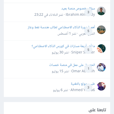
سؤال بخصوص منصة بعيد
3
Ibrahim Almahdy · نشر
الثلاثاء في 23:22
أهمية دورة الذكاء الاصطناعي لطالب هندسة نفط وغاز
5
الشيخ العربي · نشر
1 أغسطس
ما أهم أربعة مسارات في كورس الذكاء الاصطناعي؟
5
Sniper Shaker · نشر
30 يوليو
الحصول على عمل في منصة خمسات
1
Omar Abdallh · نشر
15 يوليو
طبيب مولع بالتقنية
3
Ahmed Yahia6 · نشر
6 يوليو
تابعنا على