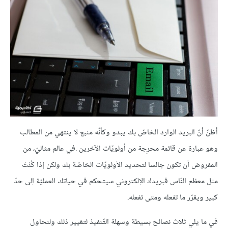
أظنّ أنّ البريد الوارد الخاصّ بك يبدو وكأنّه منبع لا ينتهي من المطالب
وهو عبارة عن قائمة محرِجة من أولويّات الآخرين .في عالم مثاليّ، من
المفروض أن تكون جالسا لتحديد الأولويّات الخاصّة بك ولكن إذا كُنْتَ
مثل معظم النّاس فبريدك الإلكتروني سيتحكم في حياتك العمليّة إلى حدّ
كبير ويقرّر ما تفعله ومتى تفعله.
في ما يلي ثلاث نصائح بسيطة وسهلة التّنفيذ لتغيير ذلك ولنحاول