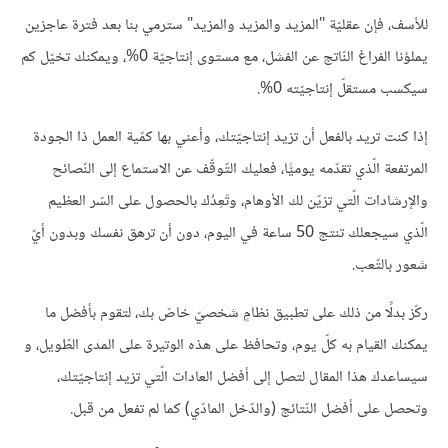
للأسف، فإن عقليّة "المزيد والمزيد والمزيد" سترمي بنا بعد فترة عاجزين
يملؤنا الفراغ النّاتج عن الفشل، مع مستوى إنتاجيّة 0%، ويمكنك تخيّل كم
سيكسب مستقلّ إنتاجيّته 0%.
إذا كنت تريد بالفعل أن تزيد إنتاجيّتك، وأعني بها كمّية العمل ذا الجودة
المرتفعة الّذي تقدّمه يوميًّا، فعليك التّوقّف عن الاستماع إلى النّصائح
والإرشادات الّتي تزيّن لك الأوهام، وتَعِدُك بالحصول على السّر العظيم
الّذي سيجعلك تنتج 50 ساعة في اليوم، دون أن ترهق نفسك وبدون أيّ
شعور بالتّعب.
ركّز بدلًا من ذلك على تطبيق نظامٍ شخصيّ خاصّ بك، لتقوم بأفضل ما
يمكنك القيام به كلّ يوم، وتحافظ على هذه الوتيرة على المدى الطّويل، و
سيساعدك هذا المقال لتصل إلى أفضل العادات الّتي تزيد إنتاجيّتك،
وتحصل على أفضل النّتائج (والدّخل المادّي) كما لم تفعل من قبل.