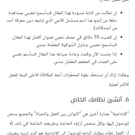
إن تمكّنت من كتابة مسوّدة لهذا المقال فسأسمح لنفسي بمشاهدة
حلقة من (ضع هنا اسم مسلسل الأنمي الّذي تتابعه دون معرفة أحد
من أصدقائك).
إن قضيت 10 دقائق في عصف ذهني لعنوان أفضل لهذا المقال،
فسأسمح لنفسي بتناول الشّوكولا المفضّلة عندي.
إذا جلست الآن وقمت بإعادة صياغة هذا المقال فسأدعو نفسي
على العشاء في المطعم المفضّل عندي.
وهكذا، إيّاك أن تستخفّ بقوّة المحفّزات، أعط المكافأة الأعلى قيمة للعمل
الأكثر أهمّيّة.
6. أنشئ نظامك الخاص
"الإنتاجيّة" بعبارة أخرى هي "التّوازن بين العمل والحياة" والجميع يسعى
للوصول إليها، ولكلّ شخص آراؤه الخاصّة وطريقته الخاصّة في ذلك، إلّا
أنّ أفضل نظام يمكنك اتّباعه للوصول إلى الإنتاجيّة هو الّذي تبنيه بنفسك،