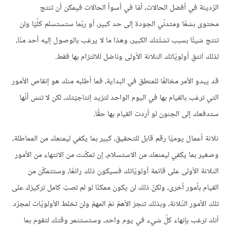
الرّديئة في أفضل الحالات، أمّا في أسوأ الحالات فيمكن أن تنتج
محتوى بشعًا ومتدنّي الجودة إلى حد كبير، أو ربّما ستستسلم كلّيّا ولن
تنتج شيئًا بسبب تشتّتك الكبير، وهذا ما لا يرغب بالوصول إليه أحد منّا،
لذلك انتقِ أولويّاتك الثلاثة الأولى وناضل للالتزام بها فقط.
قد يبدو الأمر مخالفًا للمنطق في البداية، فما أطلبه منك هو إنقاص الأمور
التي ترغب بالقيام بها في اليوم الواحد لتزيد إنتاجيّتك، لكن لا تنسَ أنّها
ستدفعك إلى الجنون لو أردت القيام بها حقًّا.
ثلاثة أعمال يوميًّا رقم قابل للتحقيق، كبير بما يكفي ليمنعك من المماطلة،
وصغير بما يكفي ليمنعك من الاستسلام، إن تمكّنت من الانتهاء من الأمور
الثلاثة الأولى على قائمة أولويّاتك فسيكون ذلك رائعًا، وستتمكّن من
القيام بأمور أخرى، ولكنّ ذلك لن يكون ممكنًا لو لم تصبّ كامل تركيزك على
تلك الأمور الثّلاثة، وبذلك تنجز الأهمّ ثمّ المهمّ ولن تخلط الأولويّات لمجرّد
أنك ترغب بإنهاء كلّ شيء في يوم واحد، وستستثمر وقتك لتقوم بما