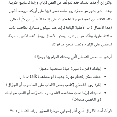
ولكن إن أرهقت نفسك فقد تتوقّف عن العمل لأيّام، وربّما لأسابيع طويلة،
وهذا أكثر بكثير من مجرّد ربع ساعة تغفو فيها على أريكة مريحة، أقول
ذلك الكلام عن تجربة مريرة اضطررت على إثرها للتّخلّي عن كلّ أعمالي
(عدا الأعمال ذات الأهمّيّة البالغة)، إنتاجك سيكون مساويًا لطاقتك لذلك
حافظ عليها، وتأكّد من أن تقوم ببعض الأعمال يوميًّا فقط لتكون سعيدًا،
لتحصل على الإلهام وتعيد شحن مدّخراتك.
أرشّح لك بعض الأعمال الّتي يمكنك القيام بها يوميًّا لـ:
إلهامك (كقراءة سيرة حياة شخصيّة تحبّها).
جعلك تفكّر (كتعلّم مهارة جديدة أو مشاهدة TED talk).
إثارة روح التّحدّي (كلعب بعض الألعاب على الحاسوب أو الجوّال).
تسليتك (ربّما تحبّ مشاهدة قناة رسوم متحرّكة، أو اللعب مع ابنك
ذي الخمس سنوات).
قرأتُ أحد الأقوال الّذي أثار إعجابي مؤخّرًا للمدوّن ورائد الأعمال Ash