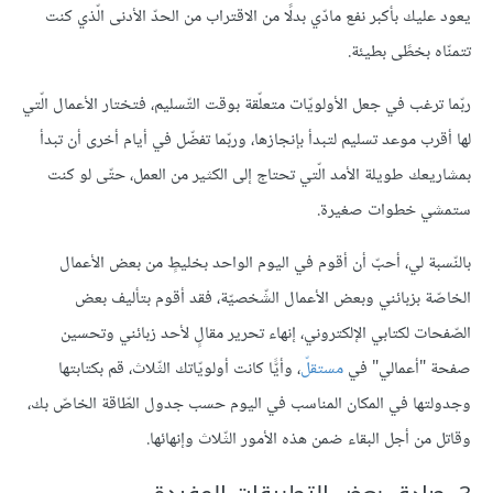
يعود عليك بأكبر نفع مادّي بدلًا من الاقتراب من الحدّ الأدنى الّذي كنت
تتمنّاه بخطًى بطيئة.
ربّما ترغب في جعل الأولويّات متعلّقة بوقت التّسليم، فتختار الأعمال الّتي
لها أقرب موعد تسليم لتبدأ بإنجازها، وربّما تفضّل في أيام أخرى أن تبدأ
بمشاريعك طويلة الأمد الّتي تحتاج إلى الكثير من العمل، حتّى لو كنت
ستمشي خطوات صغيرة.
بالنّسبة لي، أحبّ أن أقوم في اليوم الواحد بخليطٍ من بعض الأعمال
الخاصّة بزبائني وبعض الأعمال الشّخصيّة، فقد أقوم بتأليف بعض
الصّفحات لكتابي الإلكتروني، إنهاء تحرير مقالٍ لأحد زبائني وتحسين
صفحة "أعمالي" في
مستقلّ
، وأيًّا كانت أولويّاتك الثّلاث، قم بكتابتها
وجدولتها في المكان المناسب في اليوم حسب جدول الطّاقة الخاصّ بك،
وقاتل من أجل البقاء ضمن هذه الأمور الثّلاث وإنهائها.