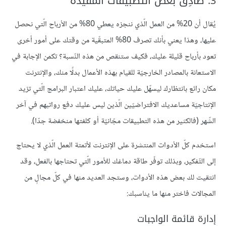
3. صادِق بعض التطبيقات المفيدة
يُقال أن 20% من العمل الّذي ننجزه يعطي 80% من الأرباح الّتي نحصل
عليها، وهذا يعني بأنك تصرف 80% المتبقّية من وقتك على أمور أخرى
تعود بأرباح قليلة عليك، فكيف ستنقص من هذه النّسبة؟ تكمن الإجابة في
الاستعانة بالمصادر الخارجيّة للقيام بهذه الأعمال بدلًا منك، والإنترنت
مكان رائع بانتظارك ليسهّل عليك حياتك، عليك اعتبار البرامج الّتي تزيد
الإنتاجيّة مساعديك الافتراضيّين الّذين ليس عليك دفع رواتبهم في آخر
الشّهر (فالكثير من هذه التطبيقات مجّانيّة أو كلفتها منخفضة جدّا).
استخدم كلّ الأدوات المنتشرة على الإنترنت لأتمتة العمل الّذي لا يحتاج
إلى التّفكير، وبذلك توفّر طاقة دماغك للأمور الّتي تحتاجها بالفعل، وقد
انتقيت لك بعض هذه الأدوات، وستجد العديد منها في كلّ مجالٍ من
المجالات فاختر منها ما يناسبك:
إدارة قائمة الواجبات