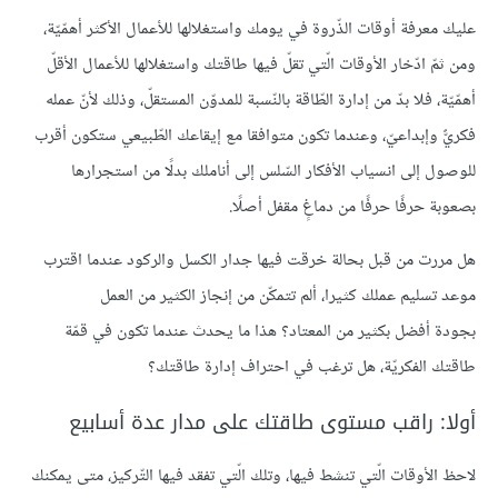
عليك معرفة أوقات الذّروة في يومك واستغلالها للأعمال الأكثر أهمّيّة،
ومن ثمّ ادّخار الأوقات الّتي تقلّ فيها طاقتك واستغلالها للأعمال الأقلّ
أهمّيّة، فلا بدّ من إدارة الطّاقة بالنّسبة للمدوّن المستقلّ، وذلك لأنّ عمله
فكريٌّ وإبداعيّ، وعندما تكون متوافقا مع إيقاعك الطّبيعي ستكون أقرب
للوصول إلى انسياب الأفكار السّلس إلى أناملك بدلًا من استجرارها
بصعوبة حرفًا حرفًا من دماغٍ مقفل أصلًا.
هل مررت من قبل بحالة خرقت فيها جدار الكسل والركود عندما اقترب
موعد تسليم عملك كثيرا، ألم تتمكّن من إنجاز الكثير من العمل
بجودة أفضل بكثير من المعتاد؟ هذا ما يحدث عندما تكون في قمّة
طاقتك الفكريّة، هل ترغب في احتراف إدارة طاقتك؟
أولا: راقب مستوى طاقتك على مدار عدة أسابيع
لاحظ الأوقات الّتي تنشط فيها، وتلك الّتي تفقد فيها التّركيز، متى يمكنك