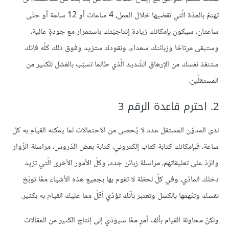
تهتمّ بالمدّة الّتي تقضيها خلال العمل، 4 ساعات أو 12 ساعة أو حتّى
ساعتان، سيكون بإمكانك زيادة إنتاجيّتك باستمرار مع جودةٍ عالية،
وستبقى مرتاحًا وزبائنك سعداء، ونقودك ستزيد وفوق ذلك كلّه فإنك
ستنقذ نفسك من الإرهاق الشّديد الّذي طالما تسبّب بالفشل للكثير من
المستقلّين.
2. احترم قاعدة الرقم 3
لدى المدوّن المستقل عدد لا يُحصى من الاحتمالات لما يمكنه القيام به كل
ساعة، فبإمكانك كتابة كتاب إلكتروني، كتابة بعض الدّروس، مراسلة الزّوار
والرّدّ على تعليقاتهم، مراسلة زبائن جدد، وكلّ الأمور الأخرى الّتي تزيد
دخلك المادّي، وفي كلّ لحظة لا تقوم بها بجميع هذه الأشياء معًا توبّخ
نفسك وتتّهمها بالكسل وتعتبر بأنّك تؤدّي أقلّ مما عليك القيام به بكثير.
ولكنّ محاولة القيام بألف أمرٍ معًا سيؤدّي إلى إنتاج الكثير من المقالات