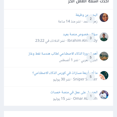
أحدث أسئلة العمل الحر
البحث عن وظيفة
2
زهرة محمد · نشر
منذ 14 ساعة
سؤال بخصوص منصة بعيد
3
Ibrahim Almahdy · نشر
الثلاثاء في 23:22
أهمية دورة الذكاء الاصطناعي لطالب هندسة نفط وغاز
5
الشيخ العربي · نشر
1 أغسطس
ما أهم أربعة مسارات في كورس الذكاء الاصطناعي؟
5
Sniper Shaker · نشر
30 يوليو
الحصول على عمل في منصة خمسات
1
Omar Abdallh · نشر
15 يوليو