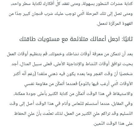
كتابة عشرات السّطور بسهولة، ومتى تفقد كلّ أفكارك لكتابة سطر واحد،
ومتى تصل إلى تلك المرحلة الّتي توجب عليك شرب فنجان كبير جدًا من
القهوة المركّزة لتعمل.
ثانيًا: اجعل أعمالك متلائمة مع مستويات طاقتك
بعد أن تتمكن من معرفة أوقات نشاطك وخمولك، قم بتنظيم أوقات العمل
بحيث توافق أوقات النّشاط والإنتاجيّة الأعلى، فعلى سبيل المثال، أجد
شخصيًّا أنّ وقت الفجر وما بعده يكون فيه ذهني متّقدا (رغم أنّه أكثر
الأوقات الّتي أرغب فيها بالنّوم) فعندما أتمكّن من مقاومة نفسي
والاستيقاظ في هذا الوقت أتمكّن من كتابة الكثير بأعلى جودة ممكنة،
وفي المقابل، عندما أستسلم للنّعاس وأنام في هذا الوقت أصل إلى وقت
التّسليم وقد تراكم عليّ الكثير من العمل، لذلك تعلّمت بأنّ عليّ الحفاظ
على هذا الوقت الثّمين.