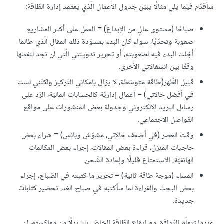
سأقدّم فيما يلي مثالًا يبيّن جدول الأعمال الّذي يعتمد إدارة الطّاقة:
صباحًا (مستوى عالٍ من الإبداع) = العمل على أكثر المشاريع
صعوبة وتحدّيًا، سواء كان البدء بمسوّدة ذلك المقال الّذي طالما
أجّلت البدء فيه لصعوبته، أو تحرير تدوينتي الّتي لن تجد لنفسها
وقتًا بين انشغالاتي الأخرى.
قبيل الظّهر(طاقة متوسّطة، لا يزال بإمكاني التّركيز ولكنّني لست
في أفضل حالاتي) = أعمال إداريّة كالحسابات الماليّة، الرّد على
رسائل البريد الإلكتروني وجدولة بعض المنشورات على مواقع
التّواصل الاجتماعي.
وقت العصر (في أضعف حالاتي، مشوّش وبائس) = شراء بعض
حاجيات المنزل، قراءة بعض المقالات، إجراء بعض المكالمات
الهاتفيّة، الاستمتاع قليلًا وإعادة الشّحن.
المساء (موجة طاقة ثانية) = تحرير ما كتبته في الصّباح، إجراء
بعض البحث والقراءة لما سأكتبه في صباح الغد، تحضير كتابات
جديدة.
عندما تتعلّم التّوافق مع إيقاع الطّاقة الخاصّ بك بدلًا من معاكسته، لن