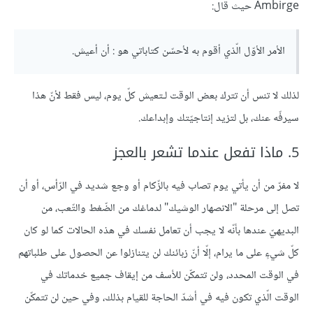
Ambirge حيث قال:
الأمر الأوّل الّذي أقوم به لأحسّن كتاباتي هو : أن أعيش.
لذلك لا تنس أن تترك بعض الوقت لـتعيش كلّ يوم، ليس فقط لأنّ هذا
سيرفّه عنك، بل لتزيد إنتاجيّتك وإبداعك.
5. ماذا تفعل عندما تشعر بالعجز
لا مفرّ من أن يأتي يوم تصاب فيه بالزّكام أو وجع شديد في الرّأس، أو أن
تصل إلى مرحلة "الانصهار الوشيك" لدماغك من الضّغط والتّعب، من
البديهيّ عندها بأنّه لا يجب أن تعامل نفسك في هذه الحالات كما لو كان
كلّ شيءٍ على ما يرام، إلّا أنّ زبائنك لن يتنازلوا عن الحصول على طلباتهم
في الوقت المحدد، ولن تتمكّن للأسف من إيقاف جميع خدماتك في
الوقت الّذي تكون فيه في أشدّ الحاجة للقيام بذلك، وفي حين لن تتمكّن