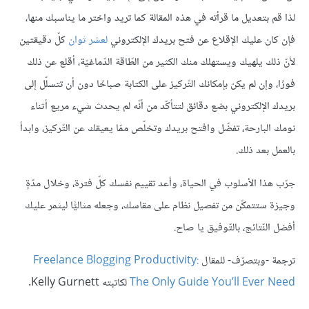
لذا قم بتعديل ما قرأته في هذه المقالة كما تريد واختر ما يناسبك منها،
فإن كان عليك الإقلاع عن فتح بريدك الإلكتروني
لعشر ثوان
كلّ دقيقتين
لأنّ ذلك يلهيك ويستهلك منك الكثير من الطّاقة الدّماغيّة، أقلع عن ذلك
فورًا، وإن لم يكن بإمكانك التّركيز على الكتابة صباحًا دون أن تتسلّل إلى
بريدك الإلكتروني بضع دقائق لتتأكّد من أنّه لم يحدث شيء مريع أثناء
نومك البارحة، تفضّل وافتح بريدك وتخلّص ممّا يعيقك عن التّركيز، وابدأ
بالعمل بعد ذلك.
جرّب هذا الأسلوب في الحياة، وأعد تقييم نفسك كلّ فترة، وخلال مدّةٍ
وجيزة ستتمكّن من تفصيل نظام على مقاسك، وجعله مثاليًّا ليثمر عليك
أفضل النّتائج، بالتّوفيق يا صاح.
ترجمة -وبتصرّف- للمقال
Freelance Blogging Productivity:
The Only Guide You’ll Ever Need
لكاتبته Kelly Gurnett.