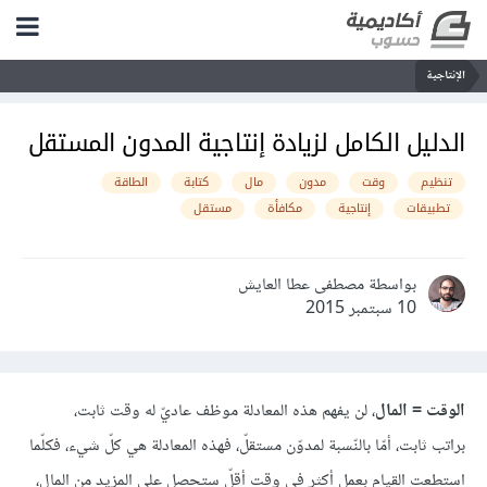
الإنتاجية
الدليل الكامل لزيادة إنتاجية المدون المستقل
تنظيم
وقت
مدون
مال
كتابة
الطاقة
تطبيقات
إنتاجية
مكافأة
مستقل
بواسطة مصطفى عطا العايش
10 سبتمبر 2015
الوقت = المال
، لن يفهم هذه المعادلة موظف عاديّ له وقت ثابت،
براتب ثابت، أمّا بالنّسبة لمدوّن مستقلّ، فهذه المعادلة هي كلّ شيء، فكلّما
استطعت القيام بعمل أكثر في وقت أقلّ ستحصل على المزيد من المال،