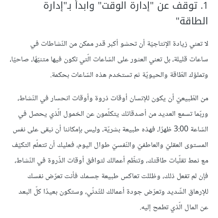
1. توقف عن "إدارة الوقت" وابدأ بـ"إدارة
الطاقة"
لا تعني زيادة الإنتاجيّة أن تحشو أكبر قدر ممكن من النّشاطات في
ساعات قليلة، بل تعني العثور على السّاعات الّتي تكون فيها متنبّهًا، صاحيًا،
وتملؤك الطّاقة والحيويّة ثم تستخدم هذه السّاعات بحكمة.
من الطّبيعيّ أن يكون للإنسان أوقات ذروة وأوقات انحسار في النّشاط،
وربّما تسمع العديد من أصدقائك يتكلّمون عن الخمول الّذي يحصل في
السّاعة 3:00 ظهرًا، فهذه طبيعة بشريّة، وليس بإمكاننا أن نبقى على نفس
المستوى العقليّ والعاطفيّ والنّفسيّ طوال اليوم، فعليك أن تتعلّم التكيّف
مع نمط تقلّبات طاقتك، وتنظّم أعمالك لتوافق أوقات الذّروة في النّشاط،
فإن لم تفعل ذلك، وظللت تعاكس طبيعة جسمك فأنت تعرّض نفسك
للإرهاق الشّديد وتعرّض جودة أعمالك للتّدنّي، وستكون بعيدًا كلّ البعد
عن المال الّذي تطمح إليه.