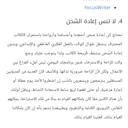
FocusWriter
4. لا تنس إعادة الشحن
نحتاج إلى إعادة شحن أدمغتنا وأجسامنا وأرواحنا باستمرار، فالكاتب
المحترف ينشغل طوال الوقت بالعمل الفكريّ، العاطفيّ والإبداعيّ، وبدون
إعادة الشّحن ستجفّ قريحة الكاتب، ولذا يتوجّب عليك وضع
وقت للرّاحة والاسترخاء ضمن برنامجك اليوميّ، ليس لملء الفراغ بين
الأعمال، ولكن لأنّ الرّاحة ضروريّة لذاتها، وللأسف فإنّ العديد من المدوّنين
المستقلّين ينزعجون ويشعرون بالذّنب إن اضطروا لأخذ يوم عطلة أو
إجازة مَرَضيّة، أو حتّى لغفوة لربع ساعة لاستعادة النّشاط، ويظنّ أولئك
بأنّ هناك الكثير ممّا كان بإمكانهم القيام به بدلًا من تلك الاستراحة، يمكنهم
النّقاش، التّرويج، الكتابة والتّنقيح، وبطبيعتنا نشعر بأنّه إن كان بإمكاننا
القيام بذلك، فعلينا القيام بذلك.