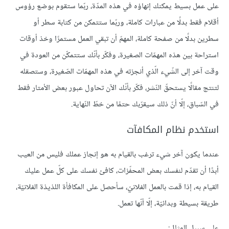
على عمل بسيط يمكنك إنهاؤه في هذه المدّة، ربّما ستقوم بوضع رؤوس
أقلام فقط بدلًا من عبارات كاملة، وربّما ستتمكن من كتابة سطر أو
سطرين بدلًا من صفحة كاملة، المهمّ أن تبقي العمل مستمرًا وخذ أوقات
استراحة بين هذه المهمّات الصغيرة، وفكّر بأنّك ستتمكّن من العودة في
وقت آخر إلى الشّيء الّذي أنجزته في هذه المهمّات الصّغيرة، وستصقله
لتنتج مقالًا يستحقّ النّشر، فكّر بأنّك الآن تحاول عبور بعض الأمتار فقط
في السّباق، إلّا أنّ ذلك سيقرّبك حتمًا من خطّ النّهاية.
استخدم نظام المكافآت
عندما يكون آخر شيء ترغب بالقيام به هو إنجاز عملك فليس من العيب
أبدًا أن تقدّم لنفسك بعض المحفّزات، كافئ نفسك على كلّ عمل عليك
القيام به، إذا قمت بالعمل الفلانيّ، سأحصل على المكافأة اللذيذة الفلانيّة،
طريقة بسيطة وبدائيّة، إلّا أنّها تعمل.
على سبيل المثال: