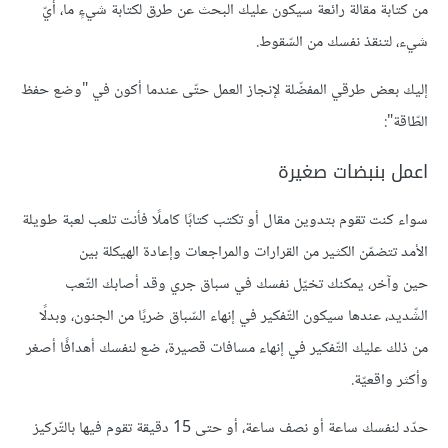
من كتابة مقالة رائعة سيكون عليك البحث عن طرق لكتابة شيءٍ ما، أيّ
شيء، لتنقذ نفسك من السّقوط.
إليك بعض طرقي المفضّلة لإنجاز العمل حتّى عندما أكون في "وضع حفظ
الطّاقة":
اعمل بنبضات صغيرة
سواء كنت تقوم بتدوين مقال أو تكتب كتابًا كاملًا فأنت تلعب لعبة طويلة
الأمد تتضمّن الكثير من القرارات والمراجعات وإعادة الهيكلة بين
حين وآخر، يمكنك تخيّل نفسك في سباق جري وقد أصابك التّعب
الشّديد، عندها سيكون التّفكير في إنهاء السّباق ضربًا من الجنون، وبدلًا
من ذلك عليك التّفكير في إنهاء مسافات قصيرة، ضع لنفسك أهدافًا أصغر
وأكثر واقعيّة.
حدّد لنفسك ساعة أو نصف ساعة، أو حتى 15 دقيقة تقوم فيها بالتّركيز