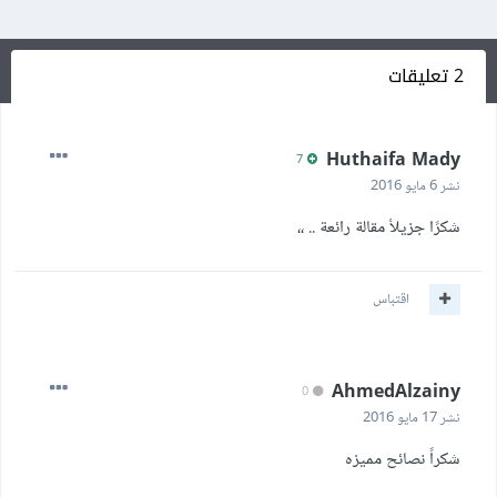
2 تعليقات
Huthaifa Mady
7
نشر
6 مايو 2016
شكرًا جزيلأ مقالة رائعة .. ،،
اقتباس
AhmedAlzainy
0
نشر
17 مايو 2016
شكراً نصائح مميزه