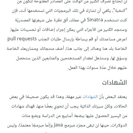
لن تحتاج لصرف الكثير من الوقت على المصادر المفتوحة لتكون من
"النخبة"، يكفي أن تشارك في تلك البرمجيّات التي تستخدمها أنت، فإن
كنت تستخدم Sinatra في عملك، ألق نظرة على شيفرتها المصدريّة
وستجد الكثير من الأجزاء التي يمكن إجراء إضافات أو تحسينات عليها.
اعرض مساعدتك أو قم ببساطة بإرسال طلبات الجذب pull requests
الخاصة بك هنا وهناك. إلى جانب هذا، أضف منتجاتك ومشاريعك الخاصة
وسوّق لها، وستذهل لمقدار المستخدمين والمتابعين الذين ستحصل
عليهم خلال عدّة سنوات بهذا العمل.
الشهادات
يعتقد البعض بأنّ
الشهادات
غير مهمّة، وهذا قد يكون صحيحًا في بعض
الحالات، ولكنّ سيرتك الذاتيّة يجب أن تحوي بعضًا منها، فهناك شهادات
من اليسير الحصول عليها ببضعة أسابيع من الدراسة وبضع مئات
الدولارات، حينها لن تبقى مجرّد مبرمج Java وإنّما مبرمجًا معتمدًا، وليس