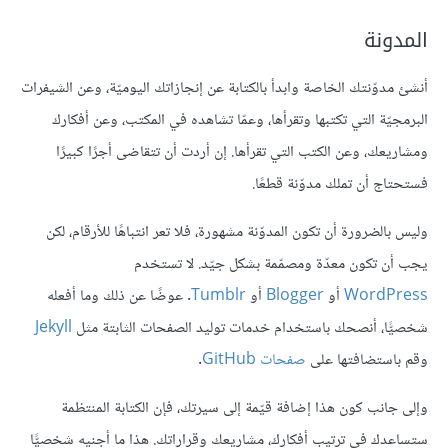
المدونة
أنشئ مدوّنتك الخاصة وابدأ بالكتابة عن إنجازاتك اليوميّة، وعن الشيفرات
البرمجيّة التي تكتبها وتقرأها، وعمّا تشاهده في المكتب، وعن أفكارك
ومشاريعك، وعن الكتب التي تقرأها. إن أردت أن تتقاضى أجرًا كبيرًا
فستحتاج أن تملك مدوّنة قطعًا.
وليس بالضرورة أن تكون المدوّنة مشهورة، فلا تعر انتباهًا للأرقام، لكن
يجب أن تكون معدّة ومصمّمة بشكل جيّد. لا تستخدم
WordPress
أو
Blogger
أو
Tumblr
. عوضًا عن ذلك وما أفعله
شخصيًّا، أنصحك باستخدام خدمات توليد الصفحات الثابتة مثل
Jekyll
وقم باستضافتها على
صفحات
GitHub
.
وإلى جانب كون هذا إضافة قيّمة إلى سيرتك، فإن الكتابة المنتظمة
ستساعدك في ترتيب أفكارك، مشاريعك وقراراتك. هذا ما أجنيه شخصيًّا