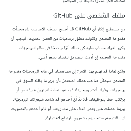
أمكنك، لتكن عضوًا نشيطًا في المجتمع.
ملفك الشخصي على GitHub
من يستطيع إنكار أن GitHub قد أصبح المنصّة الأساسية للبرمجياّت
مفتوحة المصدر. ولكونك مطوّر برمجيات من العصر الحديث، فيجب أن
يكون لديك حساب عليه كي تملك أثرًا واضحًا في عالم البرمجيّات
مفتوحة المصدر إن أردت التسويق لنفسك بسعر أعلى.
ولكن لماذا قد تهتم بهذا الأمر؟ إن مساهمتك في عالم البرمجيّات مفتوحة
المصدر، سيمكّن صاحب عملك المحتمل بأن يرى ما يظنّه السوق في
برمجياتك وفيك أنت، ووجودك فيه هو ضمانة له، تزيل خوفه من أن
يرتكب خطأً بتوظيفك، فلا بدّ أنّ أحدهم قد شاهد شيفراتك البرمجيّة،
وربما حصلت على بعض الثناء على مشاريعك أو قام أحدهم بالتصويت
لها. بالنتيجة، ستجعلهم يشعرون بارتياح لاختيارك.