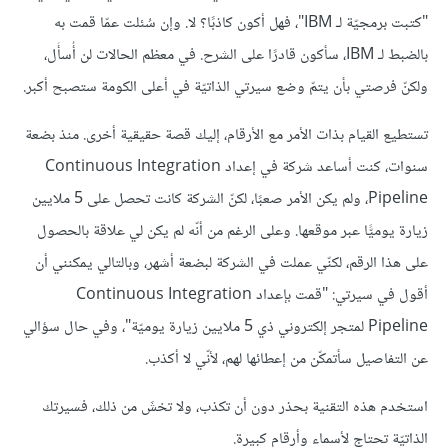
"كتبت برمجيّة لـ IBM"، فهل أكون كاذبًا؟ لا. وإن سُئلت عمّا قمت به
بالضبط لـ IBM، سأكون قادرًا على الشرح. في معظم الحالات لن أُسأَل،
ولكنّ فرصتي بأن يتمّ وضع سيرتي الذاتيّة في أعلى الكومة ستصبح أكبر.
تستطيع القيام بذات الأمر مع الأرقام، إليك قصة حقيقية أخرى. منذ بضعة
سنوات، كنت أساعد شركة في إعداد Continuous Integration
Pipeline، ولم يكن الأمر صعبًا، لكنّ الشركة كانت تحصل على 5 ملايين
زيارة يوميًّا عبر موقعها. وعلى الرغم من أنّه لم يكن لي علاقة بالحصول
على هذا الرقم، لكنّي عملت في الشركة لبضعة أشهر، وبالتالي يمكنني أن
أقول في سيرتي: "قمت بإعداد Continuous Integration
Pipeline لمتجر إلكتروني ذي 5 ملايين زيارة يوميّة"، وفي حال سؤالي
عن التفاصيل سأتمكّن من إعطائها لهم، لأنّي لا أكذب.
استخدم هذه التقنية بحذر دون أن تكذب، ولا تخشَ من ذلك، فسيرتك
الذاتيّة تحتاج لأسماء وأرقام كبيرة.