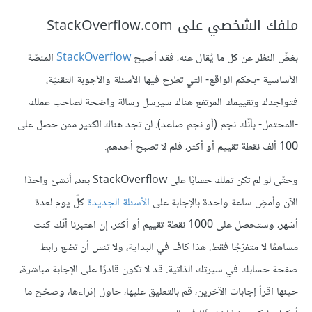
ملفك الشخصي على StackOverflow.com
بغضّ النظر عن كل ما يُقال عنه، فقد أصبح
StackOverflow
المنصّة
الأساسية -بحكم الواقع- التي تطرح فيها الأسئلة والأجوبة التقنيّة،
فتواجدك وتقييمك المرتفع هناك سيرسل رسالة واضحة لصاحب عملك
-المحتمل- بأنّك نجم (أو نجم صاعد). لن تجد هناك الكثير ممن حصل على
100 ألف نقطة تقييم أو أكثر، فلم لا تصبح أحدهم.
وحتّى لو لم تكن تملك حسابًا على StackOverflow بعد، أنشئ واحدًا
الآن وأمضِ ساعة واحدة بالإجابة على
الأسئلة الجديدة
كلّ يوم لعدة
أشهر، وستحصل على 1000 نقطة تقييم أو أكثر، إن اعتبرنا أنّك كنت
مساهمًا لا متفرّجًا فقط. هذا كاف في البداية، ولا تنس أن تضع رابط
صفحة حسابك في سيرتك الذاتية. قد لا تكون قادرًا على الإجابة مباشرة،
حينها اقرأ إجابات الآخرين، قم بالتعليق عليها، حاول إثراءها، وصحّح ما