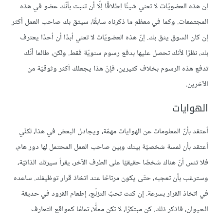
إن هذه العضويّات لا تعني شيئًا إطلاقًا إلّا أن تثبت بأنّك عضو في هذه
المجتمعات. وكما في معظم ما ذكرناه سابقًا، سيثق بك صاحب العمل أكثر
إن كان السوق يثق بك. إنّ هذه العضويّات لا تعني أبدًا أن أحدًا يعترف
بك، نظرًا لأنك تحصل عليها بدفع رسوم سنويّة فقط. ولكن، طالما أنّك
تدفع هذه الرسوم بخلاف كثيرين، فإنّ هذا يجعلك أكثر وثوقيّة من
الآخرين.
الهوايات
أعتقد بأنّ المعلومات عن الهوايات مهمّة، ويجادل البعض في هذا، لكنّي
أعتقد بأن لمسة شخصيّة بينك وبين صاحب العمل المحتمل لها دور هام،
فلا تنس أنّ هناك شخصًا حقيقيًا على الطرف الآخر، يقرأ سيرتك الذاتيّة،
وسترغب بأن تعجبه، حتّى يكون مرتاحًا عند اتخاذ قرار توظيفك. ساعده
في اتخاذ القرار بسرعة. إن كنت تحبّ التزلّج، إطعام القرود في حديقة
الحيوان، فاذكر ذلك. كن مبتكرًا، لا تكن مملًّا، تمامًا كمواقع التعارف