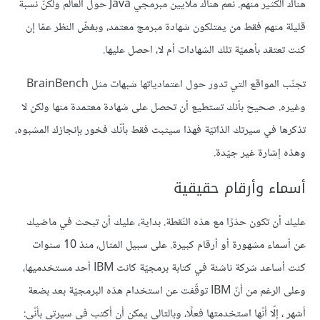
هناك الكثير منهم. نعم هناك ملايين مبرمجي Java حول العالم ولكنّ نسبة
قليلة منهم فقط من يمتلكون شهادة مبرمج معتمد، وبغضّ النظر عمّا إن
كنت تعتقد بأهميّة تلك الشهادات أم لا، احصل عليها.
تجنّب المواقع التي تدور حول اعتمادياتها شبهات مثل BrainBench
وغيره. صحيح بأنك تستطيع أن تحصل على شهادة معتمدة منها ولكن لا
تذكرها في سيرتك الذاتيّة فهذا سيثبت فقط بأنّك فخور بإنجازك المشبوه،
وهذه إشارة غير جيّدة.
أسماء وأرقام حقيقية
عليك أن تكون حذرًا مع هذه النّقطة. بداية، عليك أن تبحث في ماضيك
عن أسماء مشهورة أو أرقام كبيرة. على سبيل المثال، منذ 10 سنوات
كنت أساعد شركة ناشئة في كتابة برمجيّة كانت IBM أحد مستخدميها،
وعلى الرغم من أنّ IBM توقّفت عن استخدام هذه البرمجيّة بعد بضعة
أشهر ، إلّا أنّها استخدمتها فعلًا، وبالتالي يمكن أن أكتب في سيرتي بأنّي: