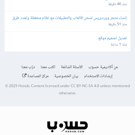
منذ 46 دقيقة
إنشاء متجر ووردبريس لشحن الألعاب والتطبيقات مع نظام محفظة وتعدد طرق 
الدفع
منذ 51 دقيقة
تعديل تصميم موقع
منذ 1 ساعة
عن أكاديمية حسوب
الأسئلة الشائعة
اكتب معنا
درّب معنا
إرشادات الاستخدام
بيان الخصوصية
مركز المساعدة
© 2025
Hsoub
.
Content licensed under
CC BY-NC-SA 4.0
unless mentioned
otherwise.