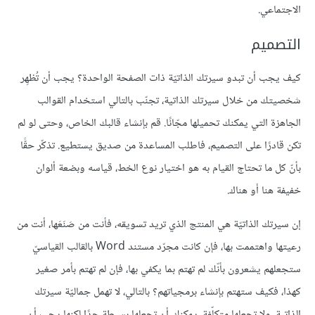
الاجتماعي.
التصميم
كيف يجب أن تبدو سيرتك الذاتيّة ذات الصفحة الواحدة؟ يجب أن تُظهِر
شخصيتك من خلال سيرتك الذاتية، تجنّب بالتالي استخدام القوالب
الجاهزة التي يمكنك تحميلها مجّانًا. قم بإنشاء قالبك الخاص، وحتى لو لم
تكن قادرًا على التصميم، فاطلب المساعدة من صديق يستطيع. تذكّر حقًّا
بأنّ كل ما تحتاج القيام به هو اختيار نوع الخط، قياسه وبضعة ألوان
خفيفة هنا أو هناك.
إن سيرتك الذاتيّة هي المنتج الذي تريد تسويقه، فأنت من صَنَعَها، أنت من
رعيتها واهتممت بها، فإن كانت مجرّد مستند Word بالقالب القياسيّ
ستجعلهم يشعرون بأنّك لم تهتم بما يكفي بها، فإن لم تهتم بأمر صغير
كهذا، فكيف ستهتم بإنشاء برمجياتهم؟ بالتالي، لا تهمل جماليّة سيرتك
الذاتية، ولا تجعلها متكلّفة، يمكنك أن تجعلها بسيطة جدًا لكنها يجب أن