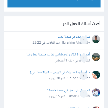
أحدث أسئلة العمل الحر
سؤال بخصوص منصة بعيد
3
Ibrahim Almahdy · نشر
الثلاثاء في 23:22
أهمية دورة الذكاء الاصطناعي لطالب هندسة نفط وغاز
5
الشيخ العربي · نشر
1 أغسطس
ما أهم أربعة مسارات في كورس الذكاء الاصطناعي؟
5
Sniper Shaker · نشر
30 يوليو
الحصول على عمل في منصة خمسات
1
Omar Abdallh · نشر
15 يوليو