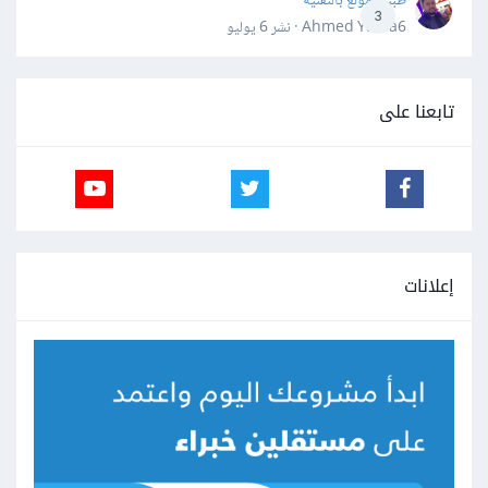
طبيب مولع بالتقنية
3
Ahmed Yahia6 · نشر
6 يوليو
تابعنا على
إعلانات