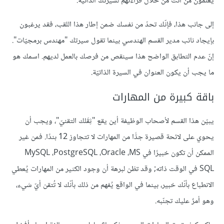
يعلمون من أنت من خلال قراءتهم لسيرتك الذاتية.
إلى جانب هذا، فإنّك تحدّ من نفسك ضمن إطار هذا اللقب، فقد يرغبون
بإيجاد نائب مدير القسم الهندسي بينما تقول سيرتك "مهندس برمجيّات".
إنّ عدم التطابق الواضح هذا سينقص من فرصك بالعمل لديهم. اسمك هو
ما يجب أن يكون العنوان في السيرة الذاتيّة.
باقة كبيرة من المهارات
يبيّن هذا القسم لأصحاب الوظيفة أين يقع "ثِقَلك التقنيّ"، ويجب أن
يحوي على لائحة قصيرة جدًّا من المهارات لا تتجاوز 12 بندًا. فمن غير
الممكن أن تكون خبيرًا في MySQL ،PostgreSQL ،Oracle ،MS
SQL في الوقت ذاته; وقد تظن لبرهة أن وجود الكثير من المهارات يُعطي
الانطباع بأنّك خبير، بينما في الواقع يُفهم من ذلك بأنّك لا تُتقن أيّ شيء،
وهو أمرٌ عليك تجنّبه.