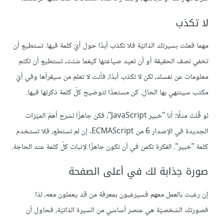
لا تكذب
مهما فعلت بسيرتك الذاتيّة فلا تكذب أبدًا حول أيّ كلمة فيها. تستطيع أن
تخفي نصف الحقيقة أو أن تعيد صياغتها كيفما شئت، تستطيع أن تكتم
معلومات عن نفسك، لكن لا تكذب أبدًا، فأنت لا تعلم من سيقرأها وفي أيّ
مكتب سينتهي بها الحال. كن مستعدًّا لتوضيح كلّ كلمة ذكرتها فيها.
لو قُلتَ مثلًا: أنا "خبير JavaScript"، فكن جاهزًا لشرح أهمّ الميّزات
الجديدة في الإصدار 6 من ECMAScript. إن لم تستطع، فلا تستخدم
كلمة "خبير". الفكرة تكمن في أن تكون جاهزًا لإثبات كلّ كلمة عند الحاجة.
صورة جذابة لك في أعلى الصفحة
إن رغبت بالعمل معهم فسيرغبون بمعرفة من قد يعملون معه، لذا
فصورتك الشخصيّة هي عنصر أساسي من السيرة الذاتيّة، فحاول أن