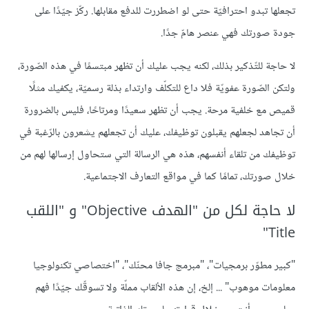
تجعلها تبدو احترافيّة حتى لو اضطررت للدفع مقابلها. ركّز جيّدًا على
جودة صورتك فهي عنصر هامّ جدًا.
لا حاجة للتّذكير بذلك، لكنه يجب عليك أن تظهر مبتسمًا في هذه الصّورة،
ولتكن الصّورة عفويّة فلا داع للتكلّف وارتداء بذلة رسميّة، يكفيك مثلًا
قميص مع خلفية مرحة. يجب أن تظهر سعيدًا ومرتاحًا، فليس بالضرورة
أن تجاهد لجعلهم يقبلون توظيفك، عليك أن تجعلهم يشعرون بالرّغبة في
توظيفك من تلقاء أنفسهم، هذه هي الرسالة التي ستحاول إرسالها لهم من
خلال صورتك، تمامًا كما في مواقع التعارف الاجتماعية.
لا حاجة لكل من "الهدف Objective" و "اللقب
Title"
"كبير مطوّر برمجيات"، "مبرمج جافا محنّك"، "اختصاصي تكنولوجيا
معلومات موهوب" ... إلخ، إن هذه الألقاب مملّة ولا تسوقّك جيّدًا فهم