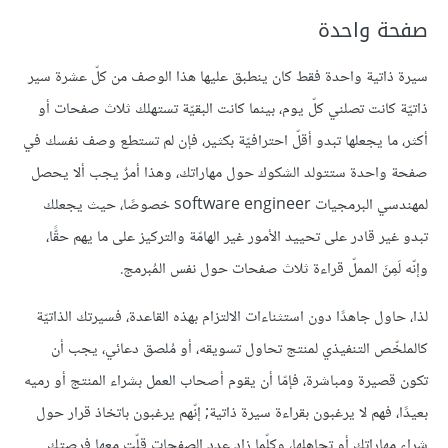
صفحة واحدة
سيرة ذاتية واحدة فقط كان ينطبق عليها هذا الوصف من كلّ عشرة سير
ذاتيّة كانت تصلني كلّ يوم، بينما كانت البقيّة تستهلك ثلاث صفحات أو
أكثر، ما يجعلها تبدو أقلّ احترافيّة بكثير، فإن لم تستطع وصف نفسك في
صفحة واحدة ستتولد الشكوك حول مهاراتك، وهذا أمرٌ يجب ألا يحصل
لمهندسي البرمجيات software engineer خصوصًا، حيث يجعلك
تبدو غير قادر على تحييد الأمور غير الهامّة والتركيز على ما يهم حقًّا،
وإنّه لَمِنَ المملّ قراءة ثلاث صفحات حول نفس المُبرمج.
لذا، حاول جاهدًا دون استثناءات الالتزام بهذه القاعدة، فسيرتك الذاتيّة
كالملخّص التنفيذي لمنتج تحاول تسويقه، أو مُلصق دعائي، يجب أن
تكون قصيرة ومباشرة، فإمّا أن يقوم أصحاب العمل بشراء المنتج أو رميه
بعيدًا، فهم لا يرغبون بقراءة سيرة ذاتية; إنّهم يرغبون باتخاذ قرار حول
شراء مهاراتك أو تجاهلها، وكلّما زاد عدد الصفحات قلّت معها فرصتك.