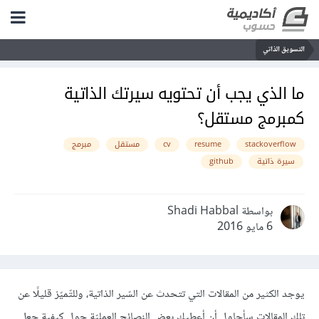
التسويق الذاتي
ما الذي يجب أن تحتويه سيرتك الذاتية
كمبرمج مستقل؟
stackoverflow
resume
cv
مستقل
مبرمج
سيرة ذاتية
github
بواسطة Shadi Habbal
6 مايو 2016
يوجد الكثير من المقالات التي تتحدث عن السّير الذاتية، وللتّميّز قليلًا عن
تلك المقالات سأحاول أن أعطيك بعض النصائح العمليّة حول كيفية جعل