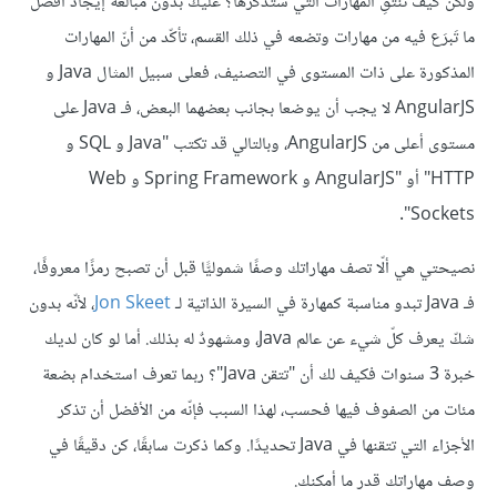
ولكن كيف تنتقِ المهارات التي ستذكرها؟ عليك بدون مبالغة إيجاد أفضل
ما تَبرَع فيه من مهارات وتضعه في ذلك القسم، تأكّد من أنّ المهارات
المذكورة على ذات المستوى في التصنيف، فعلى سبيل المثال Java و
AngularJS لا يجب أن يوضعا بجانب بعضهما البعض، فـ Java على
مستوى أعلى من AngularJS، وبالتالي قد تكتب "Java و SQL و
HTTP" أو "AngularJS و Spring Framework و Web
Sockets".
نصيحتي هي ألّا تصف مهاراتك وصفًا شموليًّا قبل أن تصبح رمزًا معروفًا،
فـ Java تبدو مناسبة كمهارة في السيرة الذاتية لـ
Jon Skeet
، لأنّه بدون
شكّ يعرف كلّ شيء عن عالم Java، ومشهودٌ له بذلك. أما لو كان لديك
خبرة 3 سنوات فكيف لك أن "تتقن Java"؟ ربما تعرف استخدام بضعة
مئات من الصفوف فيها فحسب، لهذا السبب فإنّه من الأفضل أن تذكر
الأجزاء التي تتقنها في Java تحديدًا. وكما ذكرت سابقًا، كن دقيقًا في
وصف مهاراتك قدر ما أمكنك.