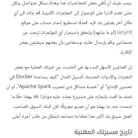
يجب عليك أن تُلقي بعض المحاضرات هنا وهناك بشكل متواصل، ولكن
حتّى تغدو قادرًا على الوصول إلى المؤتمرات الكبيرة، قم بذلك في أيّ
مكان آخر يقبلون بك فيه. فمثلًا تستطيع إنشاء حساب على موقع
lanyrd
(أو ما شابهه) وتحقق باستمرار أيّ المؤتمرات تبحث عن
متحدّثين وقم بإرسال طلبك وستفاجئ بأن بعضهم سيقبلون بعض
أفكارك.
إن العناوين الأسهل للبدء بها هي الحديث عن خبرتك العملية مع بعض
التقنيّات والأدوات الحديثة، كسبيل المثال "كيف يساعدنا Docker في
تحسين الإنتاج" أو "خمسة مشاكل لدى تنصيب Apache Spark"، أو أن
تصف ما قمت بإنجازه على مشروع عملت عليه مؤخّرًا، فلا يهمّنا حقًّا ما
تتحدث عنه. ما يهمّنا هو أن تصبح معروفًا، فإن قبلك السوق، فصاحب
العمل سيثق بك أكثر. هذا تمامًا ما تحتاجه لتتمكن من طلب أجرة أعلى.
تاريخ مسيرتك المهنية