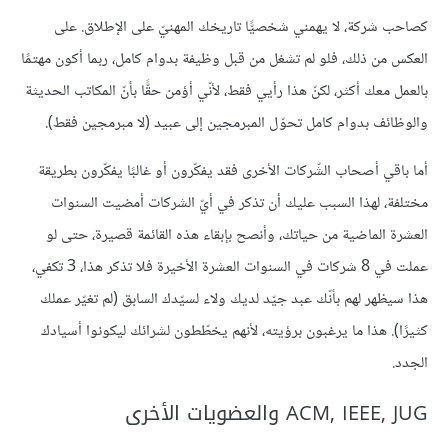
كصاحب شركة، لا يهمني شخصيًّا تاريخك المهنيّ على الإطلاق. على
العكس من ذلك، فلو لم تشغل من قبل وظيفة بدوام كامل، ربما أكون مهتمًا
بالعمل معك أكثر، لكنّ هذا رأيي فقط، لأنّي أؤمن حقًّا بأنّ المكاتب الحديثة
والوظائف بدوام كامل تحوّل المبرمجين إلى عبيد (لا مبرمجين فقط).
أما باقي أصحاب الشّركات الأخرى فقد يفكّرون أو غالبًا يفكّرون بطريقة
مختلفة، لهذا السبب عليك أن تذكر في أيّ الشركات أمضيت السنوات
العشرة الماضية من حياتك، وأنصح بإبقاء هذه القائمة قصيرة، حتى لو
عملت في 8 شركات في السنوات العشرة الأخيرة فلا تذكر هذا، 3 تكفي،
هذا سيظهر لهم بأنّك عبد جيّد لديك ولاء لسيّدك السابق (لم تغيّر عملك
كثيرًا). هذا ما يرغبون برؤيته، لأنهم يخطّطون لشرائك ليكونوا أسيادك
الجدد.
ACM, IEEE, JUG والعضويات الأخرى