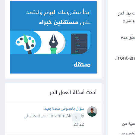
 بها. فمن
مع شرح
لّق مثلا
أحدث أسئلة العمل الحر
سؤال بخصوص منصة بعيد
Ibrahim Almahdy · نشر
الثلاثاء في
3
ميّة من
23:22
ه الخصوص