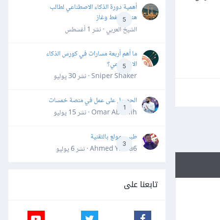
أهمية دورة الذكاء الاصطناعي لطالب
هندسة نفط وغاز
5
الشيخ العربي · نشر
1 أغسطس
ما أهم أربعة مسارات في كورس الذكاء
الاصطناعي؟
5
Sniper Shaker · نشر
30 يوليو
الحصول على عمل في منصة خمسات
1
Omar Abdallh · نشر
15 يوليو
طبيب مولع بالتقنية
3
Ahmed Yahia6 · نشر
6 يوليو
تابعنا على