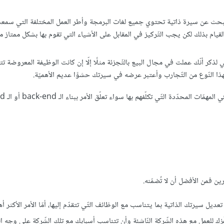
 لا تبحث عن سيرة ذاتية تحتوي جميع لغات البرمجة وأطر العمل المختلفة التي سمعت
يام بذلك لكن يجب التّركيز في المقابل على الأشياء التي تقوم بها بشكل ممتاز 
كر أنّك عملت في مجال البيع بالتّجزئة مثلًا إلّا إن كانت الوظيفة المعروضة تتع
ذا النّوع من التّجارب وأعتبر عرضه في سيرتك حشوًا عديم الأهميّة.
 التّي تكلّفهم بها سواء تعلّق الأمر ببناء الـ back-end أو الـ front-end.
ن فمن الأفضل أن لا تُضمّنه.
ديل سيرتك الذاتية بما يتناسب مع الوظائف التّي تتقدّم إليها، أمّا الأمر الأكثر أه
 تحفّزك للعمل مع هذه الشّركة النّاشئة وأن تتناسب أسبابك مع تلك الشّركة على وج