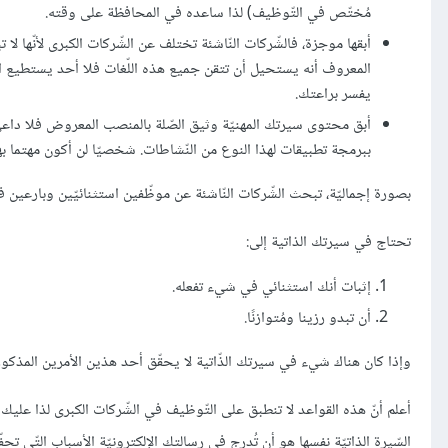
مُختّص في التّوظيف) لذا ساعده في المحافظة على وقته.
أبقها موجزة، فالشّركات النّاشئة تختلف عن الشّركات الكبرى لأنّها
المعروف أنه يستحيل أن تتقن جميع هذه اللّغات فلا أحد يستطيع الق
يفسر براعتك.
أبق محتوى سيرتك المهنيّة وثيق الصّلة بالمنصب المعروض فلا داعي لذ
ببرمجة تطبيقات لهذا النوع من النّشاطات. شخصيّا لن أكون مهتما به
بصورة إجماليّة، تبحث الشّركات النّاشئة عن موظّفين استثنائيّين وبارعين في المهمّات المحدّدة
تحتاج في سيرتك الذاتية إلى:
إثبات أنك استثنائي في شيء تفعله.
أن تبدو رزينا ومُتوازنًا.
وإذا كان هناك شيء في سيرتك الذّاتية لا يحقّق أحد هذين الأمرين المذكوري
أعلم أنّ هذه القواعد لا تنطبق على التّوظيف في الشّركات الكبرى لذا عليك تع
السّيرة الذاتيّة نفسها هو أن تُدرج في رسالتك الإلكترونيّة الأسباب التّي