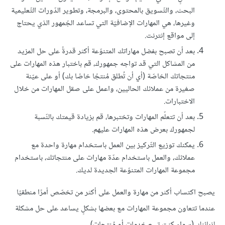
البحث، والتّسويق بالمحتوى، والبرمجة، وتطوير الدّورات التّعليمية
وغيرها، هي المهارات الإضافيّة التي تساعد الجّمهور الذي يحتاج
إلى مواقع إنترنت.
بعد أن تصبح بفضل مهاراتك المتنوّعة أكثر قدرةً على حل المزيد
من المشاكل التي قد تواجه جمهورك، قم باختبار هذه المهارات على
منتجاتك الخاصّة (أي أن تُطلق مُنتجًا خاصًا بك) أو على عيّنة
صغيرة من عملائك الحاليين، واعمل على صقل المهارات من خلال
الاختبارات.
بعد أن تتعلّم المهارات وتختبرها، قم بزيادة قيمتك بالنّسبة
لجمهورك بعرض هذه المهارات عليهم.
يمكنك توزيع التّركيز بين العمل باستخدام مهارة واحدة مع
عملائك، والعمل باستخدام عدّة مهارات على منتجاتك، باستخدام
مجموعة المهارات المتنوّعة الجديدة لديك.
يصبح اكتساب أكثر من مهارة والعمل على أكثر من تخصّص أمرًا منطقيًا
عندما تتعاون مجموعة المهارات مع بعضها بشكلٍ يساعد على حل مشكلة
لزبائنك (سواء كنت تبيع خدمات أو مُنتجات).