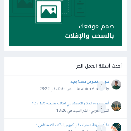
أحدث أسئلة العمل الحر
سؤال بخصوص منصة بعيد
3
Ibrahim Almahdy · نشر
الثلاثاء في 23:22
أهمية دورة الذكاء الاصطناعي لطالب هندسة نفط وغاز
5
الشيخ العربي · نشر
السبت في 18:26
ما أهم أربعة مسارات في كورس الذكاء الاصطناعي؟
5