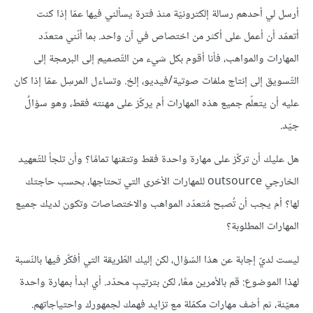
أرسل لي أحدهم رسالة إلكترونيّة منذ فترة يسألني فيها عمّا إذا كنت
أتعمّد أن أعمل على أكثر من اختصاص في آن واحد. بما أنّني متعدّد
المهارات والمواهب، فأنا أقوم بكل شيء من التّصميم إلى البرمجة إلى
التّسويق إلى إنتاج ملفات صوتية/فيديو، إلخ. وتساءل المرسِل عمّا إذا كان
عليه أن يتعلّم جميع هذه المهارات أم يركّز على مهنته فقط، وهو سؤالٌ
جيّد.
هل عليك أن تركّز على مهارة واحدة فقط وتتقنها تمامًا؟ وأن تلجأ للتّعهيد
الخارجي outsource للمهارات الأخرى التي تحتاجها، بحسب حاجتك
لها؟ أم يجب أن تُصبح مُتعدّد المواهب والاختصاصات وتكون لديك جميع
المهارات المطلوبة؟
ليست لديّ إجابة عن هذا السّؤال، لكن إليك الطّريقة التي أفكّر فيها بالنّسبة
لهذا الموضوع: قم بالأمرين معًا، لكن بترتيبٍ محدّد. أي ابدأ بمهارة واحدة
معيّنة، ثم أضف مهارات مكمّلة مع تزايد فهمك لجمهورك واحتياجاتهم.