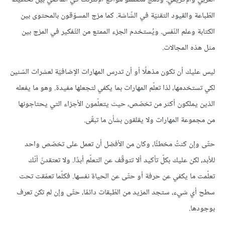
الطّباعة والقيود التقنيّة في الشّاشة. كما مزج المسوّقون بالمحتوى بين
الكتابة وعلم النّفس. ويُستخدم الجزء الممتع من التّفكير في المزج بين
مثل هذه المجالات.
ليس عليك أن تكون مذهلًا أو أن تدرس المهارات الإضافيّة لعشرات السّنين
لكي تستخدمها، لذا تعلّم المهارات بما يكفي لتجعلها مفيدة. وهو ما يفعله
الذين يملكون أكثر من تخصّص، حيث يتعلّمون الأجزاء التي يحتاجونها
من مجموعة المهارات ولا يقلقون بشأن ما تبقّى.
حتّى وإن كنتُ مخطئًا، وكان من الأفضل أن تعمل على تخصّص واحد
للأبد، لكن عليك بكلّ تأكيد ألا تتوقّف عن التعلّم أبدًا. ولا تعتقدنّ أنّك
تعلّمت ما يكفي عن حرفة أو حتّى عن الحياة نفسها. فكلّما تعمّقت تحت
سطح أي شيء، ستجد المزيد من الطّبقات دائمًا، حتّى وإن لم تكن تعرف
بوجودها.