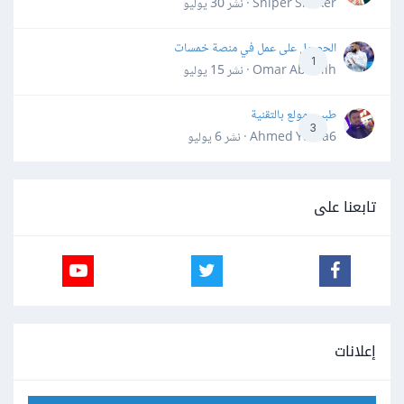
Sniper Shaker · نشر
30 يوليو
الحصول على عمل في منصة خمسات
1
Omar Abdallh · نشر
15 يوليو
طبيب مولع بالتقنية
3
Ahmed Yahia6 · نشر
6 يوليو
تابعنا على
إعلانات