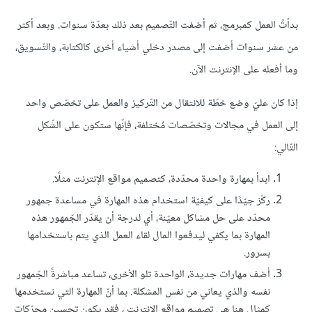
بدأتُ العمل كمبرمج، ثم أضفت التّصميم بعد ذلك بعدّة سنوات. وبعد أكثر
من عشر سنوات أضفت إلى مصدر دخلي أشياء أخرى كالكتابة، والتّسويق،
وما أفعله على الإنترنت الآن.
إذا كان عليّ وضع خطّة للانتقال من التّركيز والعمل على تخصّص واحد
إلى العمل في مجالات وتخصّصات مُختلفة، فإنّها ستكون على الشّكل
التّالي:
ابدأ بمهارة واحدة محدّدة، كتصميم مواقع الإنترنت مثلًا.
ركّز جيّدًا على كيفيّة استخدام هذه المهارة في مساعدة جمهور
محدّد على حل مشاكل معيّنة، أي لدرجة أن يقدّر الجّمهور هذه
المهارة بما يكفي ليدفعوا المال لقاء العمل الذي يتم باستخدامها
بسرور.
أضف مهارات جديدة، الواحدة تلو الأخرى، تساعد مباشرةً الجّمهور
نفسه والذي يعاني من نفس المشكلة. بما أنّ المهارة التي نستخدمها
كمثالٍ هنا هي تصميم مواقع الإنترنت ، فقد يكون تحسين محرّكات