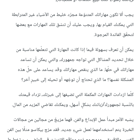
يجب ألا تكون مهاراتك المتنوّعة مجرّد خليط من الأشياء غير المترابطة
التي يمكنك القيام بها، ويجب عليك أن تنسّق تلك المهارات مع بعضها
لتحقّق الفائدة المرجوة.
يمكن أن تعرف بسهولة فيما إذا كانت المهارة التي تتعلّمها مناسبة من
خلال تحديد المشاكل التي تواجه جمهورك، والتي يمكن أن تساعد
مهاراتك في حلّها. ما الذي ينقص مهاراتك وقد يساعد على حلّ هذه
المشكلة نفسها؟ ما الذي تحتاج أن توجّهه أو تحيله إلى خبيرٍ آخر؟
كلّما ازدادت المهارات المكملة التي تضيفها إلى خبرتك، تزداد قيمتك
بالنّسبة لجمهورك/زبائنك بشكلٍ أسهل، ويمكنك تقاضي المزيد من المال.
يشبه الأمر مبدأ عمل الإبداع والفن، فهما مزيجٌ من مجالين من مجالات
الخبرة يتم استخدامهما لعمل شيءٍ جديد. فقد مزج بيكاسو مثلًا بين الفن
الغربي والإفريقي. ودمج مصمّمو مواقع الإنترنت في الماضي بين تخطيط