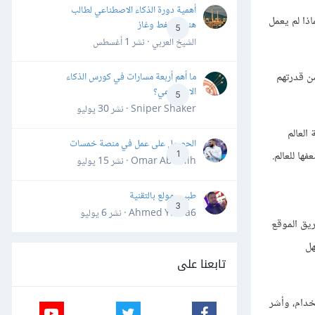
أهمية دورة الذكاء الاصطناعي لطالب
اذا لم يعمل
هندسة نفط وغاز
5
الشيخ العربي · نشر
1 أغسطس
ن قدرتهم
ما أهم أربعة مسارات في كورس الذكاء
الاصطناعي؟
5
Sniper Shaker · نشر
30 يوليو
العالم
الحصول على عمل في منصة خمسات
ا للعالم.
1
Omar Abdallh · نشر
15 يوليو
طبيب مولع بالتقنية
3
Ahmed Yahia6 · نشر
6 يوليو
ريق الموقع
هل
تابعنا على
خدام، وأشر