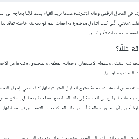
في المجال الرقمي وعالم الإنترنت؛ عندما نريد القيام بذلك فإنَّنا بحاجة إلى ال
ب زملائي، أنَّني كنت أتناول موضوع مراجعات المواقع بطريقة خاطئة تمامًا لذ
اجعة جيدة وذات تأثير كبير.
ع خللًا؟
وانب التقنيَّة، وسهولة الاستعمال، وجمالية المظهر، والمحتوى، وغيرها من الأخط
ت البحث وعناوينها.
 ببعض أنظمة التقييم ثمَّ تقترح الحلول المتوافرة لها، كما توصي بإجراء التحسي
تتطرق مراجعات المواقع في الحقيقة إلى تلك المواضيع بسطحية وتحاول إصلاح بعض 
رة أخرى، إنَّها تحاول معالجة أعراض تلك الحالات دون التمحيص في مسبِّباتها.
ض في السبب الذي أدى إلى المرض وهو عدد مرات تدخينه التي تصل إلى أربعين مرة