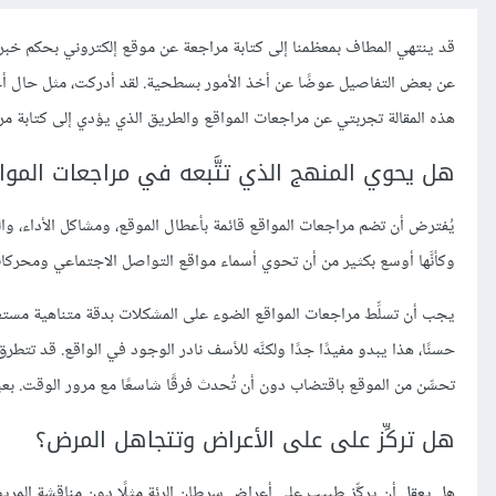
قد ينتهي المطاف بمعظمنا إلى كتابة مراجعة عن موقع إلكتروني بحكم خبرتنا 
عن بعض التفاصيل عوضًا عن أخذ الأمور بسطحية. لقد أدركت، مثل حال أغل
هذه المقالة تجربتي عن مراجعات المواقع والطريق الذي يؤدي إلى كتابة مر
هل يحوي المنهج الذي تتَّبعه في مراجعات المواق
يُفترض أن تضم مراجعات المواقع قائمة بأعطال الموقع، ومشاكل الأداء، والج
وكأنَّها أوسع بكثير من أن تحوي أسماء مواقع التواصل الاجتماعي ومحركا
يجب أن تسلِّط مراجعات المواقع الضوء على المشكلات بدقة متناهية مستعينة
حسنًا، هذا يبدو مفيدًا جدًا ولكنَّه للأسف نادر الوجود في الواقع. قد 
تحسِّن من الموقع باقتضاب دون أن تُحدث فرقًا شاسعًا مع مرور الوقت. بعبا
هل تركِّز على على الأعراض وتتجاهل المرض؟
هل يعقل أن يركِّز طبيب على أعراض سرطان الرئة مثلًا دون مناقشة المري