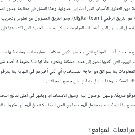
ة دون التطرق للأسباب التي أدت إلى حدوثها، وهذا الفشل في معالجة جذور الم
سبب نفوري من مراجعات المواقع؛ أعلمُ أن المسؤول الأول عن تلك المشكلة هو الفريق الرقمي (digital team)، وهو الفريق المسؤول عن ت
مثل الويب، والذي أنشأ تلك المراجعات ولكن بحسب الخبرة التي اكتسبتها فإنَّ ذل
information archit) لموقع ما حيث أغلب المواقع التي راجعتها تكون هيكلة ومعمارية المعلومات فيها مر
 التي أكتبها تشير إلى هذه المشكلة وتقترح حلًا لها فأنا حقيقةً لا أقدم شيئً
معلومات بما يتوافق مع حاجة المستخدم؛ أي أنَّني أخبرهم في النهاية بما يعرفو
تلك المشكلة، وهذا المثال ينطبق على جميع المجالات.
وقع سريعًا، وسهل الوصول إليه، وسهل الاستخدام، ويظهر في أعلى نتائج البحث .
 أشرتُ إليه ويحتمل أنَّهم يعرفون الحل أيضًا ولا تظنَّنَّ أنَّهم لم يفكروا بتل
مراجعات المواقع؟