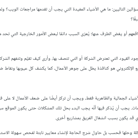
ؤالين التاليين: ما هي الأشياء المفيدة التي يجب أن تقدمها مراجعات الويب؟ ولم
قًا؟
عهم أو يغض الطرف عنها؛ يُعزى السبب دائمًا لبعض الأمور الخارجية التي تحد م
د القيود التي تعترض الشركة أو التي تتصف بها، وأرى كيف تقيِّم وتتفهم الشركة 
الإلكتروني هو كنافذة يطل على جوهر الأعمال، كما يكشف كل عيوبها ونقاط ضعفه
أشياء الجمالية والظاهرية فقط، ويجب أن تركز أيضًا على ضعف الأعمال لا على ف
لومات. يجب أن يُذكر فيها أنَّه يجب البدء بحل تلك المشكلات حتى يكون الموقع س
الذي قد يكون بسبب انشغال الفريق بمشاريع أخرى.
مشكلة وحلها فحسب بل حاول شرح الحاجة لإنشاء معايير ثابتة لفحص سهولة الاست