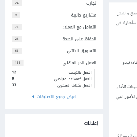
تجارب
24
تعمق والنبش
مشاريع جانبية
9
ا سأشارك في
التعامل مع العملاء
75
الحفاظ على الصحة
28
التسويق الذاتي
66
اء؛ تبدو
العمل الحر المهني
136
12
العمل بالترجمة
9
العمل كمساعد افتراضي
33
العمل بكتابة المحتوى
نات للأداء.
اعرض جميع التصنيفات
الأمور التي
إعلانات
 يوميًّا؟!