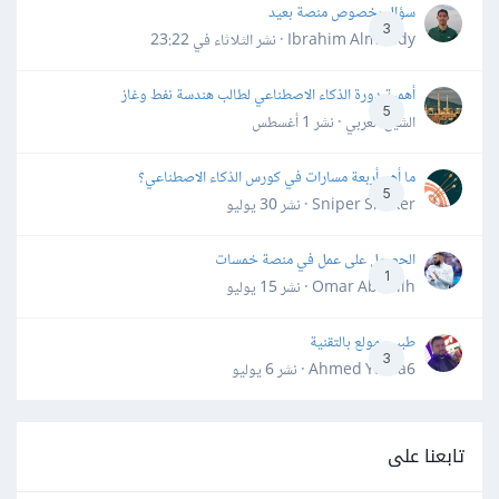
سؤال بخصوص منصة بعيد
3
Ibrahim Almahdy · نشر
الثلاثاء في 23:22
أهمية دورة الذكاء الاصطناعي لطالب هندسة نفط وغاز
5
الشيخ العربي · نشر
1 أغسطس
ما أهم أربعة مسارات في كورس الذكاء الاصطناعي؟
5
Sniper Shaker · نشر
30 يوليو
الحصول على عمل في منصة خمسات
1
Omar Abdallh · نشر
15 يوليو
طبيب مولع بالتقنية
3
Ahmed Yahia6 · نشر
6 يوليو
تابعنا على