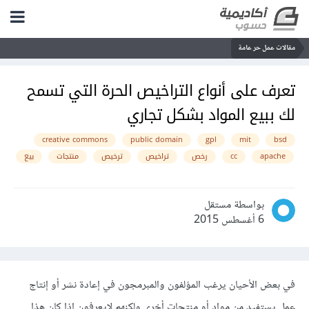
مقالات عمل حر عامة
تعرف على أنواع التراخيص الحرة التي تسمح
لك ببيع المواد بشكل تجاري
creative commons
public domain
gpl
mit
bsd
apache
cc
رخص
تراخيص
ترخيص
منتجات
بيع
بواسطة مستقل
6 أغسطس 2015
في بعض الأحيان يرغب المؤلفون والمبرمجون في إعادة نشر أو إنتاج
عمل يستفيد من مواد أو منتجات أخرى ولكنهم لايعرفون إذا كان هذا