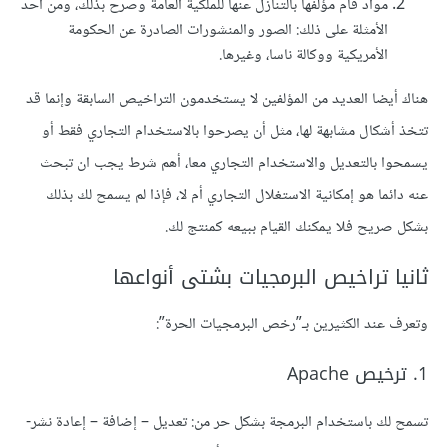
مواد قام مؤلفها بالتنازل عنها للملكية العامة وصرح بذلك، ومن أحد
الأمثلة على ذلك: الصور والمنشورات الصادرة عن الحكومة
الأمريكية ووكالة ناسا، وغيرها.
هناك أيضا العديد من المؤلفين لا يستخدمون التراخيص السابقة وإنما قد
تتخذ أشكال مشابهة لها، مثل أن يصرحوا بالاستخدام التجاري فقط أو
يسمحوا بالتعديل والاستخدام التجاري معا، أهم شرط يجب ان تبحث
عنه دائما هو إمكانية الاستغلال التجاري أم لا، فإذا لم يسمح لك بذلك
بشكل صريح فلا يمكنك القيام ببيعه كمنتج لك.
ثانيا تراخيص البرمجيات بشتى أنواعها
وتعرف عند الكثيرين بـ”رخص البرمجيات الحرة”:
1. ترخيص Apache
تسمح لك باستخدام البرمجة بشكل حر من: تعديل – إضافة – إعادة نشر-