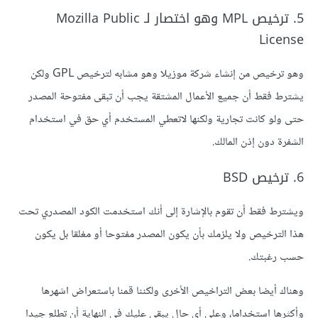
5. ترخيص MPL وهو اختصار لـ Mozilla Public
License
وهو ترخيص من إنشاء شركة موزيلا وهو مشابه لترخيص GPL ولكن
يشترط فقط أن جميع الأعمال المشتقة يجب أن تبقى مفتوحة المصدر
حتى ولو كانت تجارية ولكنها لاتعطي المستخدم أي حق في استخدام
الشفرة دون إذن المالك.
6. ترخيص BSD
ويشترط فقط أن تقوم بالإشارة إلى أنك استخدمت الكود المصدري تحت
هذا الترخيص ولا يلزمك بأن يكون المصدر مفتوحا أو مغلقا بل يكون
حسب رغبتك.
وهناك أيضا بعض التراخيص الأخرى ولكننا قمنا باستعراض اشهرها
وأكثرها استخداما، وعلى أي حال يبقى عليك في النهاية أن تطلع جيدا