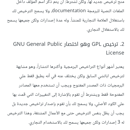
منح ترخيص جديد لها، ولكن تشترط: أن يتم ذكر اسم المؤلف داخل
الملفات النصية للبرمجة documentation، ولا يسمح الترخيص لك
باستغلال العلامة التجارية للمنشأ. وله عدة إصدارات ولكن جميعها يسمح
لك بالاستغلال التجاري.
2. ترخيص GPL وهو اختصار GNU General Public
License
يعتبر أشهر أنواع التراخيص البرمجية وأكثرها انتشاراً، وهو مشابهة
لترخيص اباتشي السابق ولكن يختلف عنه في أنه يطبق فقط علي
البرمجيات ذات المصدر المفتوح ويجب أن تستخدم معها المصادر
المفتوحة فقط ويشترط أن تقوم بالإشارة إلى التغييرات التي قمت بها
علي الكود الأصلي، ولا يسمح لك بأن تقوم بإصدار تراخيص جديدة بل
يجب أن يظل بنفس الترخيص حتى مع الأعمال المشتقة، وهذا الترخيص
له 3 إصدارات ولكن جميعها يسمح لك بالاستخدام التجاري.