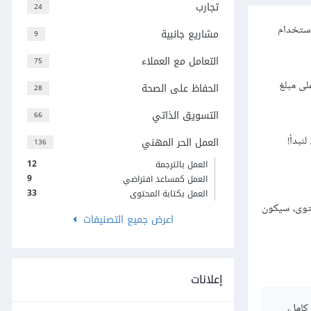
تجارب
24
استخدام
مشاريع جانبية
9
التعامل مع العملاء
75
لى مبلغ
الحفاظ على الصحة
28
التسويق الذاتي
66
نبدأ!
العمل الحر المهني
136
12
العمل بالترجمة
9
العمل كمساعد افتراضي
33
العمل بكتابة المحتوى
حتوى، سيكون
اعرض جميع التصنيفات
إعلانات
كامل،