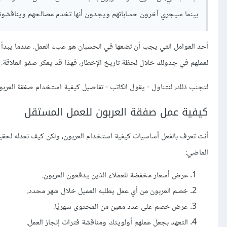
بينما سيجري آخرون حساباتهم ويجدون أنها تخدم مصالحهم ويناقشونها
أحد العوامل التي يجب أن تضعها في الحسبان هو عبء العمل. عندما يبدأ ع
لعملهم في جدولك خلال لحظة تاريخ الإخطار، فهذا قد يعكر صفو العلاقة.
لتجنب ذلك، لنتناول - يقول الكاتب - تفاصيل كيفية استخدام صفقة العرب
كيفية عمل صفقة العربون للعمل المستقل
أنت تعرف بالفعل أساسيات كيفية استخدام العربون، ولكن كيف نعدله لحق
الماضي:
عرض أسعار مخفضة للعملاء الذين يدفعون العربون.
خصم العربون من أي عمل يطلبه العميل خلال شهر محدد.
عرض خصم على عدد معين من المحتوى شهريًا.
التعهد بجعل عملهم أولويتك ومناقشة فترات إنجاز العمل.