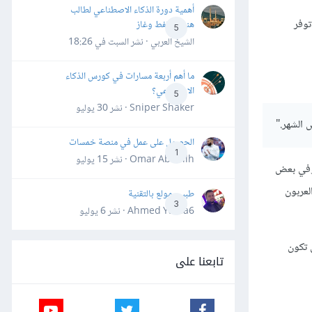
أهمية دورة الذكاء الاصطناعي لطالب
توفر
هندسة نفط وغاز
5
الشيخ العربي · نشر
السبت في 18:26
ما أهم أربعة مسارات في كورس الذكاء
الاصطناعي؟
5
Sniper Shaker · نشر
30 يوليو
 الشهر."
الحصول على عمل في منصة خمسات
1
Omar Abdallh · نشر
15 يوليو
 وفي بعض
لعربون
طبيب مولع بالتقنية
3
Ahmed Yahia6 · نشر
6 يوليو
 تكون
تابعنا على