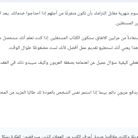
م شهرية مقابل التزامك بأن تكون متفرغًا من أجلهم إذا احتاجوا خدماتك. يعد 
ن المستقلين.
فادةً من عرابين الاتفاق، ستكون الكتّاب المستقلين. إذا كنت تعلم أنك ستحصل ع
 وهذا يعني أنك تستطيع تقديم عمل أفضل، لأنك لست مضغوطًا طوال الوقت.
غطي كيفية سؤال عميل عن اهتمامه بصفقة العربون وكيف سيبدو ذلك في العقد. ل
 بدفع عربونٍ دائم. بينما إذا استمر نفس الشخص بالعودة لك طالبًا المزيد من الم
يلة وكانت علاقتنا جيدة. أعرف الكثير من العملاء الذين سيرفضون الفكرة بشكل 