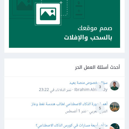
أحدث أسئلة العمل الحر
سؤال بخصوص منصة بعيد
3
Ibrahim Almahdy · نشر
الثلاثاء في 23:22
أهمية دورة الذكاء الاصطناعي لطالب هندسة نفط وغاز
5
الشيخ العربي · نشر
1 أغسطس
ما أهم أربعة مسارات في كورس الذكاء الاصطناعي؟