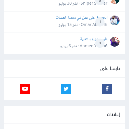
5
Sniper Shaker · نشر
30 يوليو
الحصول على عمل في منصة خمسات
1
Omar Abdallh · نشر
15 يوليو
طبيب مولع بالتقنية
3
Ahmed Yahia6 · نشر
6 يوليو
تابعنا على
إعلانات