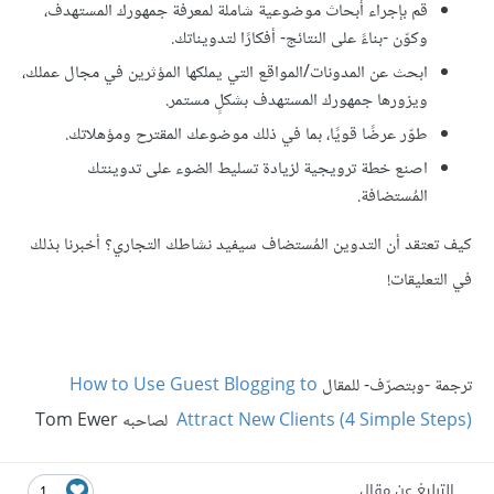
قم بإجراء أبحاث موضوعية شاملة لمعرفة جمهورك المستهدف،
وكوّن -بناءً على النتائج- أفكارًا لتدويناتك.
ابحث عن المدونات/المواقع التي يملكها المؤثرين في مجال عملك،
ويزورها جمهورك المستهدف بشكلٍ مستمر.
طوّر عرضًا قويًا، بما في ذلك موضوعك المقترح ومؤهلاتك.
اصنع خطة ترويجية لزيادة تسليط الضوء على تدوينتك
المُستضافة.
كيف تعتقد أن التدوين المُستضاف سيفيد نشاطك التجاري؟ أخبرنا بذلك
في التعليقات!
ترجمة -وبتصرّف- للمقال
How to Use Guest Blogging to
Attract New Clients (4 Simple Steps)
لصاحبه Tom Ewer
التبليغ عن مقال
1