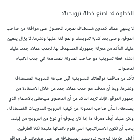
الخطوة 4: اصنع خطة ترويجية:
لا ينتهي عملك كمدون مُستضاف بمجرد الحصول على موافقة من صاحب
الموقع. وحتى بعد كتابة تدوينتك والموافقة عليها ونشرها، لا يزال يتعين
عليك التأكد من معرفة جمهورك المستهدف بها. لجذب عملاء جدد، عليك
إنشاء خطة تسويقية مع صاحب المدونة، للمساهمة في جذب الانتباه
لمحتواك.
تأكد من مناقشة توقعاتك التسويقية قبل صياغة التدوينة المستضافة
ونشرها. وبما أن هدفك هو جذب عملاء جدد من خلال الاستفادة من
جمهور الموقع، فإنك تريد التأكد من أن المحتوى سيحظى بالاهتمام الذي
يستحقه. اسأل صاحب المدونة عن كيفية الترويج للتدوينات المُستضافة،
ولكن عليك أيضًا معرفة ما إذا كان يتوقع أي نوع من الترويج من قِبلك.
يجب أن تكون الاستراتيجية التي تقوم بإنشائها مفيدة لكلا الطرفين.
أفضل طريقة لترويج تدوينتك المستضافة هي على صفحاتك في مواقع