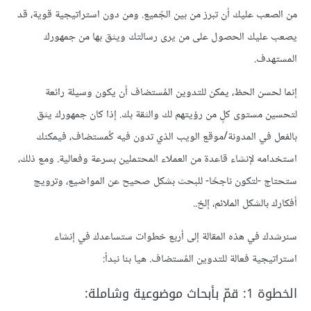
من الصعب عليك أن تبرز من بين الجّميع. ومن دون استراتيجية قوية، قد
يصعب عليك الحصول على من يرى رسالتك ويثق بها من جمهورك
المستهدف.
إنما لحسن الحظ، يمكن للتدوين المُستضاف أن يكون وسيلة رائعة
لتحسين مستوى كلٍ من رؤيتهم لك والثقة بك. إذا كان جمهورك يثق
بالفعل في المدونة/موقع الويب الذي تدون فيه كُمستضاف، فيمكنك
استخدامه لإنشاء قاعدة من العملاء المحتملين بسرعة وفعالية. ومع ذلك،
ستحتاج -لتكون ناجحًا- للبحث بشكل صحيح عن المواضيع، وترويج
أفكارك بالشكل الملائم، إلخ..
سنرشدك في هذه المقالة إلى أربع خطوات ستساعدك في إنشاء
استراتيجية فعالة للتدوين المُستضاف. هيا بنا نبدأ:
الخطوة 1: قمّ بأبحاث موضوعية وشاملة: