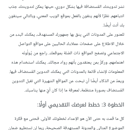
نشر تدوينتك المُستضافة فيها بشكل دوري، حينها يمكن لتدوينتك جذب
انتباههم. نظرًا لأنهم يثقون بالفعل بموقع الويب المعني، وبالتالي سيثقون
بك أنت أيضًا.
للعثور على المدونات التي يثق بها جمهورك المستهدف، يمكنك البدء من
خلال الاطلاع على صفحات عملاءك الحاليين على مواقع التواصل
الاجتماعي وتصفح المواقع ذات الصّلة بموقعك. راجع من يُولُونَه
اهتمامهم، وركزّ بمن يعتقدون بأنهم رواد مجالك. يمكنك استخدام هذه
المعلومات لإنشاء قائمة بالمدونات التي يمكنك التدوين المُستضاف فيها.
ويعدّ من الذكاء أيضًا أن تبحث عن المواقع الشهيرة التي تقبل التدوين
المُستضاف بصورة منتظمة، لمعرفة ما إذا كان أيّ منها يناسبك.
الخطوة 3: خطط لعرضك التقديمي أولًا:
كل ما قمت به حتى الآن هو الإعداد لخطوتك الأولى. فحتى مع فكرة
الموضوع المثالي والمدونة المستهدفة الصحيحة، ربما لن تستطيع ضمان