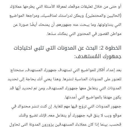
أو حتى من خلال تعليقات موقعك لمعرفة الأسئلة التي يطرحها عملاؤك
(الحاليين والمحتملين). ويمكن لدراستك لمنافسيك، ومراجعة المواضيع
التي يتناولونها، وما يبحث عنه جمهورهم، أن يمنحك أيضًا صورة عن
مواطن القصور في المحتوى التي يمكنك سدّها.
الخطوة 2: البحث عن المدونات التي تلبي احتياجات
جمهورك المُستهدف:
بعد إعداد أفكار للمواضيع التي تستهدف جمهورك المستهدف، ستحتاج
للعثور على المدونات المناسبة لنشرها. وهذا يعني أنك بحاجة إلى تحديد
المدونات التي يتفاعل معها جمهورك المستهدف، ومن ثم تحديد أيّها قد
يكون مهتمًا بالمواضيع التي أعددتها.
جمهور المدونات التي تروّج فيها مهم للغاية. إن كنت تنشر محتواك في
موقع ويب لا يثق فيه جمهورك أو يتفاعل معه، فإنك تضيع وقتك
فحسب. بينما إذا كان عملاءك المستهدفين يزورون المدونة التي تحاول