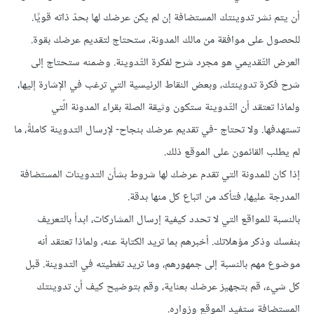
أن يتم نشر تدوينتك المستضافة إن لم يكن عرضك لها بحدّ ذاته قويًا.
للحصول على موافقة من مالك المدونة، ستحتاج لتقديم عرضك بقوة.
العرض التّقديمي هو مجرد شرح لفكرة التّدوينة. وضمنه ستحتاج إلى
شرح فكرة تدوينتك، وبعض النقاط الرئيسية التي ترغب في الإشارة إليها،
ولماذا تعتقد أن التّدوينة ستكون وثيقة الصلة بقراء المدونة الّتي
تستهدفها. ولا تحتاج -في تقديم عرضك بنجاح- لإرسال التدوينة كاملةً، ما
لم يطلب القائمون على الموقع ذلك.
إذا كان للمدونة التي تقدم عرضك لها شروط بشأن التدوينات المستضافة
المدرجة عليها، فتأكد من اتباع كل منها بدقة.
بالنسبة للمواقع التي لا تحدد كيفية إرسال المشاركات، ابدأ بالتعريف
بنفسك وذكر مؤهلاتك. أخبرهم بما تريد الكتابة عنه، ولماذا تعتقد أنه
موضوع مهم بالنسبة إلى جمهورهم، وما تريد تغطيته في التدوينة. قبل
كل شيء، قم بتجهيز عرضك بعناية، وقم بتوضيح كيف أن تدوينتك
المستضافة ستفيد الموقع وزواره.