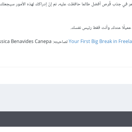
ستستمر في جذب فُرص أفضل طالما حافظت عليه، ثم إنّ إدراكك لهذه الأمور سيجعلك
ى عميلًا عندك، وأنت فقط رئيس نفسك.
Your First Big Break in Free
لصاحبته: Jessica Benavides Canepa.