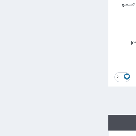
 تستمتع
2