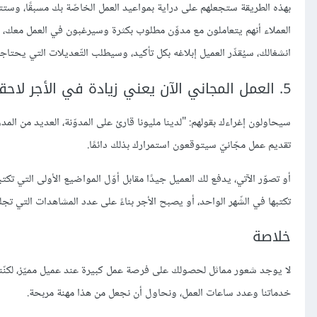
بهذه الطريقة ستجعلهم على دراية بمواعيد العمل الخاصّة بك مسبقًا، وستت
العملاء أنهم يتعاملون مع مدوِّن مطلوب بكثرة وسيرغبون في العمل معك، ول
انشغالك، سيُقدِّر العميل إبلاغه بكل تأكيد، وسيطلب التّعديلات التي يحتاج
5. العمل المجاني الآن يعني زيادة في الأجر لاحقا
سيحاولون إغراءك بقولهم: "لدينا مليونا قارئ على المدوّنة، العديد من الم
تقديم عمل مجّانيّ سيتوقعون استمرارك بذلك دائمًا.
أو تصوّر الآتي، يدفع لك العميل جيدًا مقابل أوّل المواضيع الأولى التي تك
تكتبها في الشّهر الواحد، أو يصبح الأجر بناءً على عدد المشاهدات التي تجلب
خلاصة
لا يوجد شعور مماثل لحصولك على فرصة عمل كبيرة عند عميل مميّز، لكنّنا ن
خدماتنا وعدد ساعات العمل، ونحاول أن نجعل من هذا مهنة مربحة.