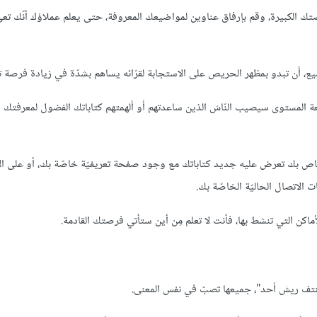
ك الكبيرة، وقم بإرفاق عناوين لمواضيعك المعروفة، حتى يعلم عملاؤك أنّك تعي
واضيع، أن تبدو بمظهر الحريص على الاستجابة لقرّائه يساهم بشدّة في زيادة فرصة
المستوى سيصيب النّاسَ الذين ساعدتهم أو ألهمتهم كتاباتك الفضول لمعرفتك أ
قع خاص بك تعرض عليه جديد كتاباتك مع وجود صفحة تعريفيّة خاصّة بك، أو على 
 الاتصال الحاليّة الخاصّة بك.
اكن التي تنشط بها، فأنت لا تعلم مِن أين ستأتي فرصتك القادمة.
 تنتف ريش أحد"، جميعها تصبّ في نفس المعنى.