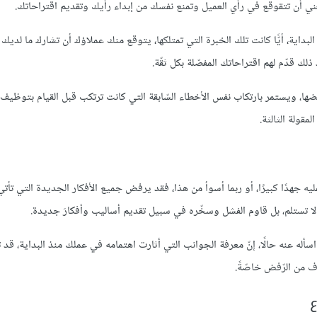
 يعني أن تتقوقع في رأي العميل وتمنع نفسك من إبداء رأيك وتقديم اقتراحاتك.
ية، أيًّا كانت تلك الخبرة التي تمتلكها، يتوقع منك عملاؤك أن تشارك ما لديك 
لك قدّم لهم اقتراحاتك المفصّلة بكل ثقّة.
ا، ويستمر بارتكاب نفس الأخطاء السّابقة التي كانت ترتكب قبل القيام بتوظيف 
مقولة الثالثة.
هدًا كبيرًا، أو ربما أسوأ من هذا، فقد يرفض جميع الأفكار الجديدة التي تأتي 
 لا تستلم، بل قاوم الفشل وسخّره في سبيل تقديم أساليب وأفكارَ جديدة.
سأله عنه حالًا، إنّ معرفة الجوانب التي أثارت اهتمامه في عملك منذ البداية، قد ت
ف من الرّفض خاصّةً.