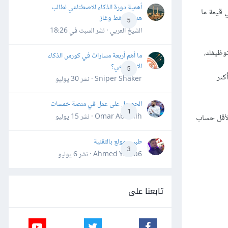
أهمية دورة الذكاء الاصطناعي لطالب
 قيمة ما
هندسة نفط وغاز
5
الشيخ العربي · نشر
السبت في 18:26
 توظيفك.
ما أهم أربعة مسارات في كورس الذكاء
الاصطناعي؟
5
كثر
Sniper Shaker · نشر
30 يوليو
الحصول على عمل في منصة خمسات
1
Omar Abdallh · نشر
15 يوليو
الأقل حساب
طبيب مولع بالتقنية
3
Ahmed Yahia6 · نشر
6 يوليو
تابعنا على