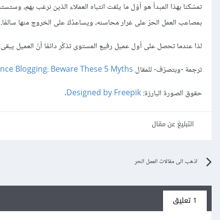
تمسّكنا بهذا المبدأ هو أوّل ما يلفت انتباه العملاء الذين نرغب بهم، و
بمصاعب العمل الحرّ على غرار محاسنه، ويساعدُكَ على الخروج منها سالمًا.
لذا عندما تحصل على أول عميل رفيع المستوى تذكّر دائمًا أنّ العميل يبق
ترجمة -وبتصرّف- للمقال
lance Blogging: Beware These 5 Myths
حقوق الصورة البارزة:
Designed by Freepik
.
التبليغ عن مقال
اذهب الى مقالات العمل الحر
1 تعليق