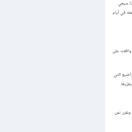
ذا سيعي
له في أيام
ا وافقت على
واضيع التي
رّرها.
ونقرر ثمن