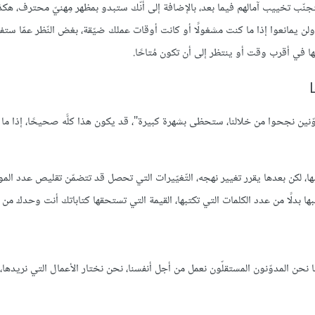
جنّب تخييب آمالهم فيما بعد، بالإضافة إلى أنّك ستبدو بمظهر مِهنيّ محترف، هك
ن يمانعوا إذا ما كنت مشغولًا أو كانت أوقات عملك ضيّقة، بغض النّظر عمّا ستفع
ها في أقرب وقت أو ينتظر إلى أن تكون مُتاحًا.
دوّنين نجحوا من خلالنا، ستحظى بشهرة كبيرة"، قد يكون هذا كلَّه صحيحًا، إذا م
تبها، لكن بعدها يقرر تغيير نهجه، التّغيّيرات التي تحصل قد تتضمّن تقليص عدد الم
ها بدلًا من عدد الكلمات التي تكتبها، القيمة التي تستحقها كتاباتك أنت وحدك من يق
حن المدوّنون المستقلّون نعمل من أجل أنفسنا، نحن نختار الأعمال التي نريدها، 