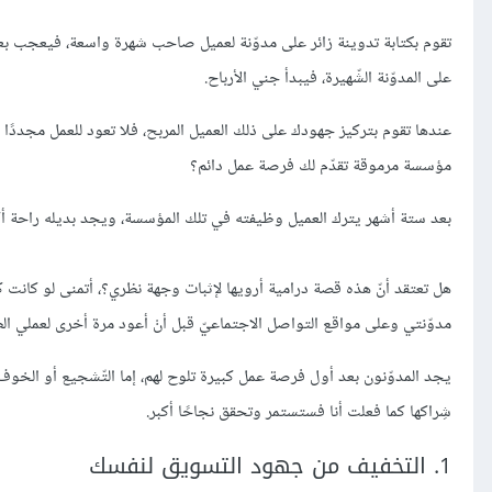
تقوم بكتابة تدوينة زائر على مدوّنة لعميل صاحب شهرة واسعة، فيعجب بع
على المدوّنة الشّهيرة، فيبدأ جني الأرباح.
عندها تقوم بتركيز جهودك على ذلك العميل المربح، فلا تعود للعمل مجددًا
مؤسسة مرموقة تقدّم لك فرصة عمل دائم؟
بعد ستة أشهر يترك العميل وظيفته في تلك المؤسسة، ويجد بديله راحة أك
هل تعتقد أنّ هذه قصة درامية أرويها لإثبات وجهة نظري؟، أتمنى لو كانت 
مدوّنتي وعلى مواقع التواصل الاجتماعيّ قبل أنْ أعود مرة أخرى لعملي الط
يجد المدوّنون بعد أول فرصة عمل كبيرة تلوح لهم، إما التّشجيع أو الخو
شِراكها كما فعلت أنا فستستمر وتحقق نجاحًا أكبر.
1. التخفيف من جهود التسويق لنفسك