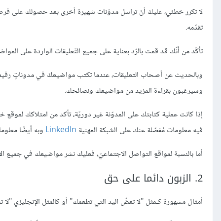
لا تكرر خطئي، عليكَ أنْ تراسل مدوّنات شهيرة أخرى بعد حصولك على فرصت
تقدّمه.
تأكّد من أنّك قد قمت بالرّد بعناية على جميع التّعليقات الواردة على الم
وبالحديث عن أصحاب التعليقات، عندما تكتب مواضيعكَ في مدوناتٍ رفيعة 
وسيرغبون بقراءة المزيد من مواضيعك ونصائحك.
إذا كانت عملية كتابتك على المدوّنة غير دوريّة، تأكد من امتلاكك لمو
فيه معلومات مُفصّلة عنك على الشبكة المهنية
LinkedIn
وبه أيضًا معلومات
أما بالنسبة لمواقع التواصل الاجتماعيّ، فعليك نشر مواضيعك في جميع الأم
2. الزبون دائما على حق
أمثال مشهورة كـمثل "لا تعضّ اليد التي تطعمك" أو كالمثل الإنجليزي "لا