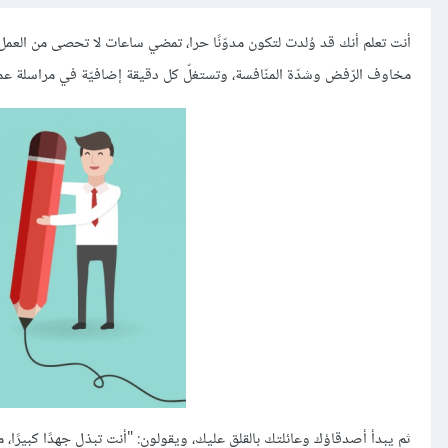
أنت تعلم أنك قد وُلدت لتكون مدوّنًا حرا، تمضي ساعات لا تحصى من العم
مخاوف الرّفض وشدّة المنّافسة، وتستغلّ كل دقيقة إضافيّة في مراسلة عم
ثم يبدأ أصدقاؤك وعائلتك بالقلق عليك، ويقولون: "أنت تبذل جهدًا كبيرًا،