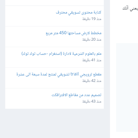
عني أنّكَ
كتابة محتوى تسويقي محترف
منذ 19 دقيقة
مخطط لارض مساحتها 450 متر مربع
منذ 20 دقيقة
ملم بالعلوم الشرعية لادارة (استغرام -حساب توك توك)
منذ 41 دقيقة
مقطع ترويجي trail تشويقي لمنتج لمدة سبعة الى عشرة 
ثواني بشكل احترافي
منذ 42 دقيقة
تصميم عدد من مقاطع الافترافكت
منذ 43 دقيقة