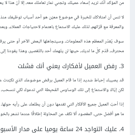
من المؤكد أنّك تريد إسعاد عميلك وتجني ثمار تعاملك معه، إلّا أنّ هذا لا
لا تنس أن امتلاكك للخبرة في موضوع معيّن هو أحد أسباب توظيفك منذ البدا
والمعرفة مع قرّائهم، لذلك عليك الاستماع باهتمام لاحتياجات العملاء، وبعد ذ
سوف يُقدّر المعظم هذه المعلومات، وسيتجاهلها البعض الآخر أو حتى يرفضه
محترف، قدّم كلّ ما لديك، حينها لن يتّهمك أحد بالتّقصير، وهذا يقودنا إلى ال
3. رفض العميل لأفكارك يعني أنك فشلت
قد يصيبك إحباط شديد إذا ما قام العميل برفض موضوعك الذي تكبّدت عليه ج
لكن إيّاكَ والاستماع إلى تلك الوساوس المُحبِطة التي تدعوك لكي تنسحب،
إذا أحبّ العميل جميع الأفكار التي تقدمها دون أن يطلعك على رأيه حولها، ا
ما هو أفضل حتى، المقصود ألا تكف عن المحاولة إطلاقًا عندما تشعر بالخو
4. عليك التواجد 24 ساعة يوميا على مدار الأسبوع