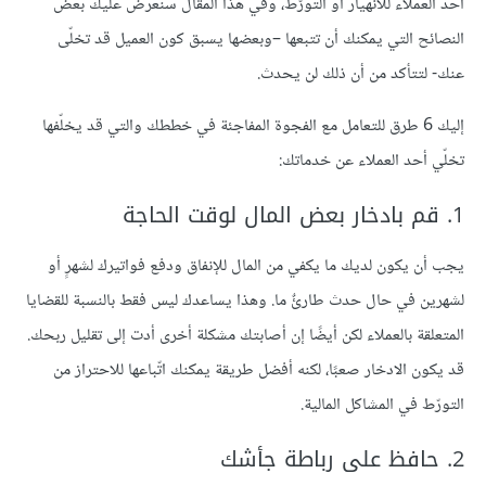
أحد العملاء للانهيار أو التورُّط، وفي هذا المقال سنعرض عليك بعض
النصائح التي يمكنك أن تتبعها –وبعضها يسبق كون العميل قد تخلّى
عنك- لتتأكد من أن ذلك لن يحدث.
إليك 6 طرق للتعامل مع الفجوة المفاجئة في خططك والتي قد يخلّفها
تخلّي أحد العملاء عن خدماتك:
1. قم بادخار بعض المال لوقت الحاجة
يجب أن يكون لديك ما يكفي من المال للإنفاق ودفع فواتيرك لشهرٍ أو
لشهرين في حال حدث طارئٌ ما. وهذا يساعدك ليس فقط بالنسبة للقضايا
المتعلقة بالعملاء لكن أيضًا إن أصابتك مشكلة أخرى أدت إلى تقليل ربحك.
قد يكون الادخار صعبًا، لكنه أفضل طريقة يمكنك اتّباعها للاحتراز من
التورّط في المشاكل المالية.
2. حافظ على رباطة جأشك