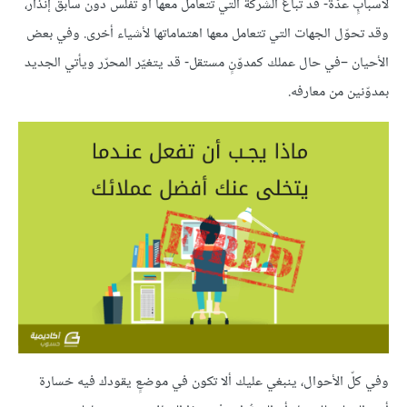
لأسبابٍ عدّة- قد تُباعُ الشركة التي تتعامل معها أو تفلس دون سابق إنذار،
وقد تحوّل الجهات التي تتعامل معها اهتماماتها لأشياء أخرى. وفي بعض
الأحيان –في حال عملك كمدوّنٍ مستقل- قد يتغيّر المحرّر ويأتي الجديد
بمدوّنين من معارفه.
وفي كلّ الأحوال، ينبغي عليك ألا تكون في موضعٍ يقودك فيه خسارة