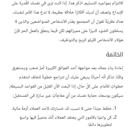
الالتزام بمواعيد التسليم، اذكر هذا. إذا كنت ترى في نفسك القُدرة على
الإبداع وتعتقد أنّ لديك أفكارًا خلّاقة عظيمة، لا تدع هذا الأمر لنفسك.
هناك نظريّةٌ تقول أن المجتمع يقدّر الأشخاص المتواضعين والذين لا
يسلطون الضوء كثيرًا على مميزاتهم، لكن فيما يتعلّق بالعمل الحر فإنّ
هؤلاء الأشخاص قليلو الربح والتوظيف.
الخاتمة
إعادة بناء عملك بعد مواجهة أحد العوائق الكبيرة أمرٌ صعب ويستغرق
وقتًا. تذكّر أنّه أحيانًا ينبغي عليك أن تتراجع خطوةً للخلف لتتقدّم
خطواتٍ للأمام. على كلّ حال، إذا اتّبعت الآن القليل من القواعد البسيطة،
سيكون بوسعك حماية نفسك من أي مفاجآتٍ غير سارّةٍ في المستقبل:
خطّط جيّدًا حتى لا تسبب لك خسارتك لأحد العملاء أزمةً مالية.
كن واعيًا بالأمور التي يعتقد العملاء أنّك متميزٌ فيها واسعَ
لتطويرها دائمًا.