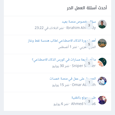
أحدث أسئلة العمل الحر
سؤال بخصوص منصة بعيد
3
Ibrahim Almahdy · نشر
الثلاثاء في 23:22
أهمية دورة الذكاء الاصطناعي لطالب هندسة نفط وغاز
5
الشيخ العربي · نشر
1 أغسطس
ما أهم أربعة مسارات في كورس الذكاء الاصطناعي؟
5
Sniper Shaker · نشر
30 يوليو
الحصول على عمل في منصة خمسات
1
Omar Abdallh · نشر
15 يوليو
طبيب مولع بالتقنية
3
Ahmed Yahia6 · نشر
6 يوليو