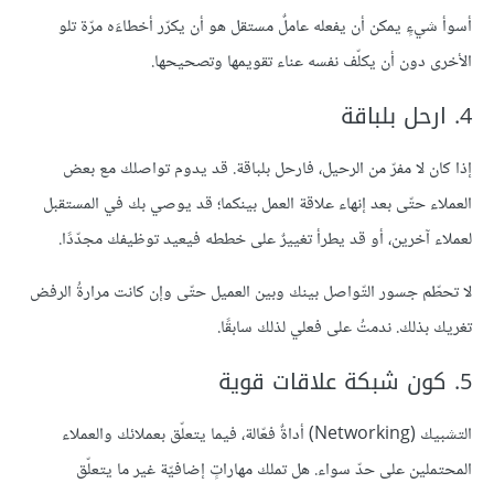
أسوأ شيءٍ يمكن أن يفعله عاملٌ مستقل هو أن يكرّر أخطاءَه مرّة تلو
الأخرى دون أن يكلّف نفسه عناء تقويمها وتصحيحها.
4. ارحل بلباقة
إذا كان لا مفرّ من الرحيل، فارحل بلباقة. قد يدوم تواصلك مع بعض
العملاء حتّى بعد إنهاء علاقة العمل بينكما؛ قد يوصي بك في المستقبل
لعملاء آخرين، أو قد يطرأ تغييرٌ على خططه فيعيد توظيفك مجدّدًا.
لا تحطّم جسور التّواصل بينك وبين العميل حتّى وإن كانت مرارةُ الرفض
تغريك بذلك. ندمتُ على فعلي لذلك سابقًا.
5. كون شبكة علاقات قوية
التشبيك (Networking) أداةٌ فعّالة، فيما يتعلّق بعملائك والعملاء
المحتملين على حدّ سواء. هل تملك مهاراتٍ إضافيّة غير ما يتعلّق