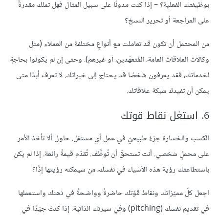
بوظيفتك الفعلية؟ – إذا كنت مدونًا على سبيل المثال فهل تملك مقدرةً
على المراجعة أو تحرير النسخ؟
من المحتمل أن تكون قد تعاملت مع أنواعٍ مختلفة من العملاء (مثل
وكالات العلاقات العامة، المُتعهّدين، أو غيرهم). وحتى إن لم يكونوا بحاجةٍ
لخدماتك، فقد يعرفون شخصًا قد يحتاج إلى خبراتك. لا تعرف أبدًا متى
يمكن أن تفيدك شبكة علاقاتك.
6. استغل نقاط قوتك
الكسب والخسارة جزءٌ طبيعيّ في عمل أي مستقل. حاول ألا تأخذ الأمر
على محملٍ شخصي. أنت تستحقّ أن تُوظَّف. تُقدّم قيمةً رائعة. إذا لم يكن
باستطاعتك رؤية هذه الأشياء في نفسك، من سيمكنه رؤيتها إذًا؟
اجعل كلّ مميّزاتك ونقاط قوّتك حاضرةً وواضحةً في ذهنك واستعملها
في تقديم نفسك (pitching) وفي سيرتك الذاتية. إذا كنتَ جيّدًا في