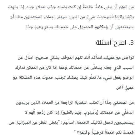
من المهم أن تبقى هادئًا خاصةً إن كنت بصدد جذب عملاءٍ جدد. إذا بدوت
بائسًا يائسًا فسيحدث شيءٌ من اثنين: سينفر العملاء المحتملون منك أو
سيعتقدون أن بإمكانهم الحصول على خدماتك بسعرٍ زهيدٍ جدًا.
3. اطرح أسئلة
تواصل مع عميلك لتتأكد أنك تفهم الموقف بشكلٍ صحيح. اسأل عن
السبب الذي جعله يتخلّى عن خدماتك وعما إذا كان من الممكن تدارك
الوضع بفعل شيءٍ ما، تعلّم كيف يمكنك تجنّب حدوث هذه المشكلة مع
عميلٍ آخر.
من المنطقيّ جدًّا أن تطلب التغذية الراجعة من العملاء الذين يريدون
التخلّي عن خدماتك (بأسلوبٍ جيّد بالطّبع). إذا كان ردُّهم أنّهم لا
يستطيعون تحمل تكاليف الخدمة، اسألهم : "بغض النّظر عن الميزانيّة، هل
قدّمتُ لكم خدمةً مُرضيةً وقيّمة؟ "