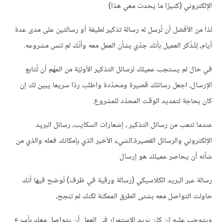
الإلكتروني (كثيرًا ما يحدث معي هذا)
لذا من الأفضل أن تُرسل له رسالة تذكير لطيفة أو رسالتين على مدى عدة
أيام، لِتُذّكر العميل بأنك جدّي بشأن العمل معه وأنّك لم تنس مشروعه.
في حال لم يستجب عميلك لرسائل التذكير الأوليّة من المهّم أن تُتابع
الإرسال، اجعل رسائلك قصيرة ومحدّدة واطلب ردًا سريعا يبين لك إن
كان بحاجة لتمديد الوقت المحدّد للمشروع.
عندما تتعب من رسائل التذكير ، إشعارات السكايب، رسائل البريد
الإلكتروني والرسائل القصيرة،الشيء الأخير الذي بإمكانك فعله والذي من
شأنه أن يحاصر عميلك هو إرسال
رسالة عبر البريد الكلاسيكي (رسالة ورقية في ظرف) تُوضح فيها أنك
حاولت التواصل معه بشتى الطرق الممكنة لكنك لم تنجح،
ويتوجب عليه إن كان يريد الاستمرار في العمل أن يتواصل معك بأسرع