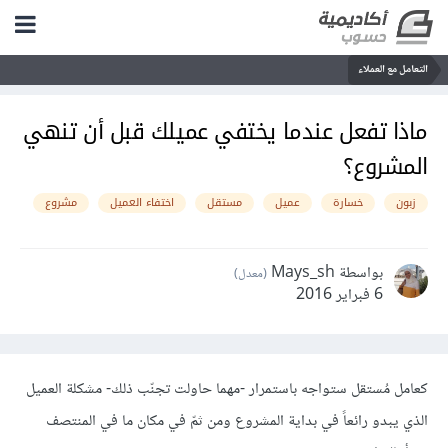
التعامل مع العملاء
ماذا تفعل عندما يختفي عميلك قبل أن تنهي
المشروع؟
زبون
خسارة
عميل
مستقل
اختفاء العميل
مشروع
بواسطة Mays_sh
(معدل)
6 فبراير 2016
كعامل مُستقل ستواجه باستمرار -مهما حاولت تجنّب ذلك- مشكلة العميل
الذي يبدو رائعاً في بداية المشروع ومن ثمّ في مكان ما في المنتصف