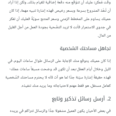
وقت مُمكن؛ عليك أن تتوّقع منه دفعة إضافية للقيام بذلك، ولكن إذا أراد
أن تُنفّذ المشروع بسرعة وبسعر رخيص فهذه إشارة تنبيه مهمة، إذا كان
عميلك يساوم على المخطط الزمني وسعر المنتج سويّةً فعليك أن تفكر
في جدوى الاستمرار فأنت لا تريد التضّحية بجودة العمل من أجل القليل
من المال.
تجاهل مساحتك الشخصية
إذا كان عميلك يتوقع منك الإجابة على الرسائل طوال ساعات اليوم، في
الليل وخلال أيام العطل-بعد أن تكون قد وضحت مسبقاً ساعات عملك-
فهذه حقيقةً إشارة سيّئة جدًّا لما هو آت لأنه لا يحترم مساحتك الشّخصية
كعامل مستقل، هو فقط مهتم لاحتياجاته وما يريد منك تنفيذه.
2. أرسل رسائل تذكير وتابع
في بعض الأحيان يكون العميل مشغولا جدًّا والرسائل تتراكم في بريده