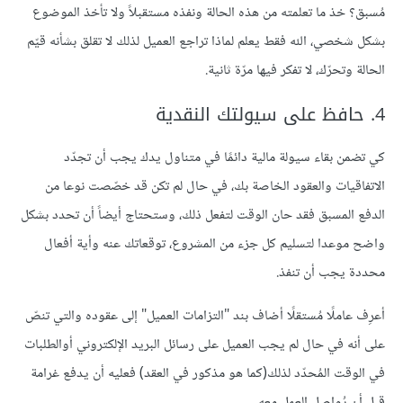
مُسبق؟ خذ ما تعلمته من هذه الحالة ونفذه مستقبلاً ولا تأخذ الموضوع
بشكل شخصي، الله فقط يعلم لماذا تراجع العميل لذلك لا تقلق بشأنه قيّم
الحالة وتحرّك، لا تفكر فيها مرّة ثانية.
4. حافظ على سيولتك النقدية
كي تضمن بقاء سيولة مالية دائمًا في متناول يدك يجب أن تجدّد
الاتفاقيات والعقود الخاصة بك، في حال لم تكن قد خصّصت نوعا من
الدفع المسبق فقد حان الوقت لتفعل ذلك، وستحتاج أيضاً أن تحدد بشكل
واضح موعدا لتسليم كل جزء من المشروع، توقعاتك عنه وأية أفعال
محددة يجب أن تنفذ.
أعرِف عاملًا مُستقلًا أضاف بند "التزامات العميل" إلى عقوده والتي تنصّ
على أنه في حال لم يجب العميل على رسائل البريد الإلكتروني أوالطلبات
في الوقت المُحدّد لذلك(كما هو مذكور في العقد) فعليه أن يدفع غرامة
قبل أن يُواصل العمل معه.