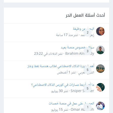
أحدث أسئلة العمل الحر
البحث عن وظيفة
2
زهرة محمد · نشر
منذ 17 ساعة
سؤال بخصوص منصة بعيد
3
Ibrahim Almahdy · نشر
الثلاثاء في 23:22
أهمية دورة الذكاء الاصطناعي لطالب هندسة نفط وغاز
5
الشيخ العربي · نشر
1 أغسطس
ما أهم أربعة مسارات في كورس الذكاء الاصطناعي؟
5
Sniper Shaker · نشر
30 يوليو
الحصول على عمل في منصة خمسات
1
Omar Abdallh · نشر
15 يوليو