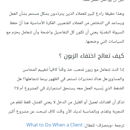
وهذا حقيقة رادع كبير للعملاء الذين يتردّدون بشكل مستمر بشأن العمل
ويساعد في التخلص من العملاء المُتعبين. الفكرة الأساسيّة هنا أنَّ حفظ
السيولة النقديّة يعني أن تكون كل التفاصيل واضحة وأن تتعامل بحزم مع
السياسات التي وضعتها.
كيف تعالج اختفاء الزبون ؟
إذا كنتَ تتعامل مع زبون مُتعب، خذ وقتاً كافياً لتقييم المحاسن
والمساوئ.هل هناك تحذيرات تستمر في الظهور بينما تتجاهلها؟ هل
الضغط الذي يُسببه العمل معه يستحق استمرارك في المشروع أم لا؟
تذكر أن فقدانك لعميل أو القليل من الدخل لا يعني الفشل، فقط تَعّلم من
التجربة وتقدّم، وبالمناسبة لديك الآن وقت كافٍ لتبحث عن مشروع أكبر.
ترجمة -وبتصرّف- للمقال:
What to Do When a Client