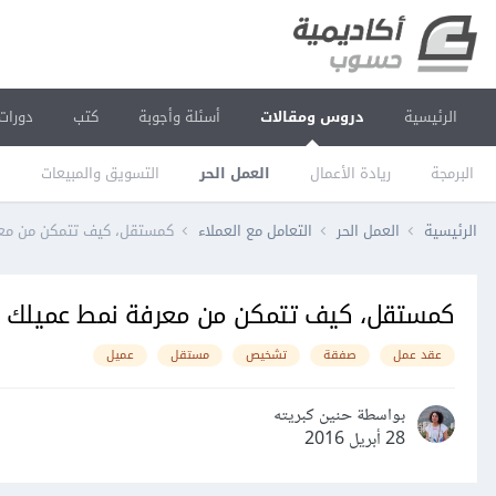
الرئيسية
دروس ومقالات
أسئلة وأجوبة
كتب
دورات
البرمجة
ريادة الأعمال
العمل الحر
التسويق والمبيعات
ا
الرئيسية
العمل الحر
التعامل مع العملاء
كمستقل، كيف تتمكن من معر
كمستقل، كيف تتمكن من معرفة نمط عميلك ق
عقد عمل
صفقة
تشخيص
مستقل
عميل
بواسطة حنين كبريته
28 أبريل 2016