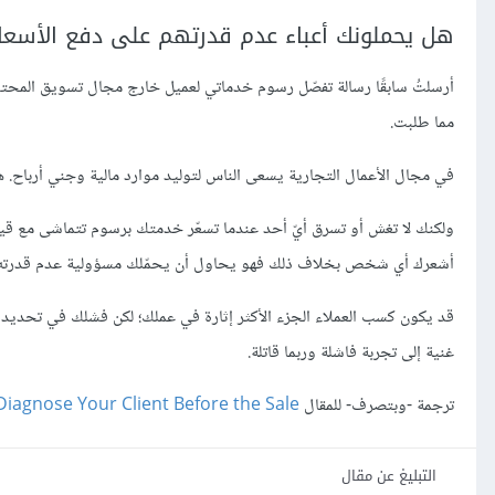
هل يحملونك أعباء عدم قدرتهم على دفع الأسعار
أرسلتُ سابقًا رسالة تفصّل رسوم خدماتي لعميل خارج مجال تسويق المحتوى؛
مما طلبت.
في مجال الأعمال التجارية يسعى الناس لتوليد موارد مالية وجني أرباح.
ولكنك لا تغش أو تسرق أيّ أحد عندما تسعّر خدمتك برسوم تتماشى مع قيم
أشعرك أي شخص بخلاف ذلك فهو يحاول أن يحمّلك مسؤولية عدم قدرته على
قد يكون كسب العملاء الجزء الأكثر إثارة في عملك؛ لكن فشلك في تحديد 
غنية إلى تجربة فاشلة وربما قاتلة.
ترجمة -وبتصرف- للمقال
iagnose Your Client Before the Sale
التبليغ عن مقال