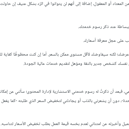
من المعتاد أو المعقول، إضافة إلى أنهم لن يتوانوا في الرّد بشكل عنيف إن حاولت
 ببساطة عند ذكر رسوم خدمتك.
لب على عجل معرفة أسعارك.
رضك؛ لكنه سيفاوضك لأقل مستوى ممكن بالسعر. أما إن كنت محظوظًا كفاية للت
رض نفسك كشخص جدير بالثقة ومؤهل لتقديم خدمات عالية الجودة.
عي، فبعد أن ذكرتُ له رسوم خدمتي الاستشارية لإدارة المحتوى؛ سألني عن إمكاني
دة-، دون أن يشعرني بالذنب أو يجادلني لتخفيض السعر الذي طلبته -كما يفعل 
ميل وأخبرته عن امتناني لعدم بخسه قيمة العمل بطلب تخفيض الأسعار لتناسبه.