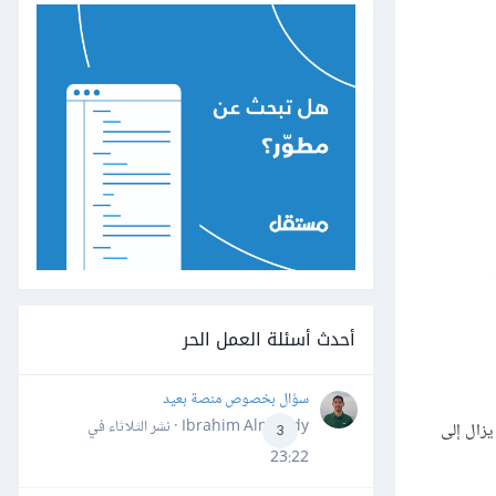
أحدث أسئلة العمل الحر
سؤال بخصوص منصة بعيد
Ibrahim Almahdy · نشر
الثلاثاء في
يزال إلى
3
23:22