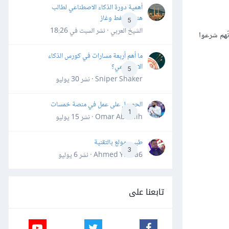
أهمية دورة الذكاء الاصطناعي لطالب
هندسة نفط وغاز
5
الشيخ العربي · نشر
السبت في 18:26
ّهم شرعوا
ما أهم أربعة مسارات في كورس الذكاء
الاصطناعي؟
5
Sniper Shaker · نشر
30 يوليو
الحصول على عمل في منصة خمسات
1
Omar Abdallh · نشر
15 يوليو
طبيب مولع بالتقنية
3
Ahmed Yahia6 · نشر
6 يوليو
تابعنا على