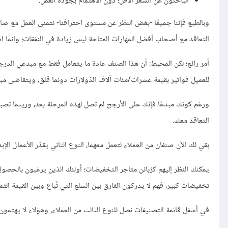
الباحثون عن السعر الأقل؛ دون الاهتمام بجودة العمل.
وبالطبع فإننا جميعًا -بغض النظر عن مستوى احترافنا- نتمنى العمل مع صا
التعاقد مع أصحاب أفضل المهارات المتاحة ليس زيادة في النفقات؛ وإنما اس
أمر رائع؛ لكن المحبط: أن هذا الصنف عادة ما يتعامل فقط مع مبدعي الدرج
للعميل فواتير بقيمة عشرات/مئات آلاف الدّولارات دونما قلق، ويتقاضى مب
ورغم كونك مبدعًا فإنك على الأرجح لم تصل لهذه المرحلة بعد، وريثما تصب
التعاقد معك.
بقي لك الآن صنفان من العملاء لتعمل معهما، النوع الثاني يقدّر الأعمال الإ
يمكنك النظر إليهم كزبائن متاجر التخفيضات؛ أولئك الذين يرغبون بالحصول
تخفيضات كبير، فهم لا يدركون الفارق بين السلع التي تُباع وبين القيمة الثمين
في أسفل قائمة التصنيفات نصل للنوع الثالث من العملاء، وهؤلاء لا يهتمون ع