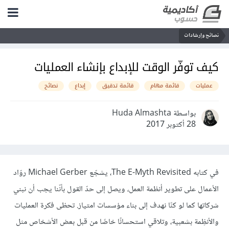
نصائح وإرشادات
كيف توفّر الوقت للإبداع بإنشاء العمليات
عمليات
قائمة مهام
قائمة تدقيق
إبداع
نصائح
بواسطة Huda Almashta
28 أكتوبر 2017
في كتابه The E-Myth Revisited، يشجّع Michael Gerber روّاد
الأعمال على تطوير أنظمة العمل، ويصل إلى حدّ القول بأنّنا يجب أن نبني
شركاتها كما لو كنّا نهدف إلى بناء مؤسسات امتياز. تحظى فكرة العمليات
والأنظِمة بشعبية، وتلاقي استحسانًا خاصًا من قبل بعض الأشخاص مثل