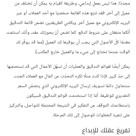
مجددًا، هذا ليس بعملٍ إبداعي، وطريقة القيام به يمكن أن تختلف من
عميل إلى آخر. فقد تتبّع هذه القائمة شخصيًا مع أحد العملاء، أو عبر
البريد الإلكتروني مع عميل آخر. وبكلتي الطريقتين، تضمن قائمة التدقيق
أنّكما متفقان على شروط الدفع. كما تضمن أنّ بحوزتك عقد، وأنّك استلمت
مقدمًا كلّ الأصول التي يجب أن يوفرها لك العميل (مما قد يوفّر لك
الوقت عندما تحتاج إلى شيء ما والعميل خارج المكتب).
يمكن أيضًا لقوائم التدقيق والعمليات أن تسهّل الأعمال التي قد تستصعبها
إلى حدّ كبير. فإذا كنت مثلًا تكره التحدّث عن المال مع العملاء الجدد،
ستحاول دائمًا تسويف إرسال البريد الإلكتروني الذي يتضمّن السعر
التقديري للوظيفة. أمّا إذا استخدمت قوائم التدقيق، فسيكون
باستطاعتك التوقف عن التفكير في النتيجة المحتملة للتواصل، والتركيز
على تنفيذ الخطوات للوصول إلى تلك المرحلة.
تفريغ عقلك للإبداع