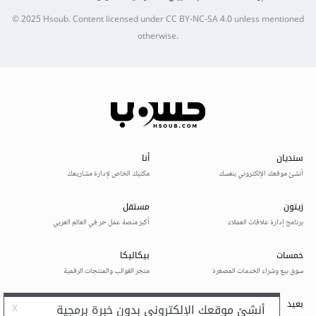
© 2025
Hsoub
.
Content licensed under
CC BY-NC-SA 4.0
unless mentioned
otherwise.