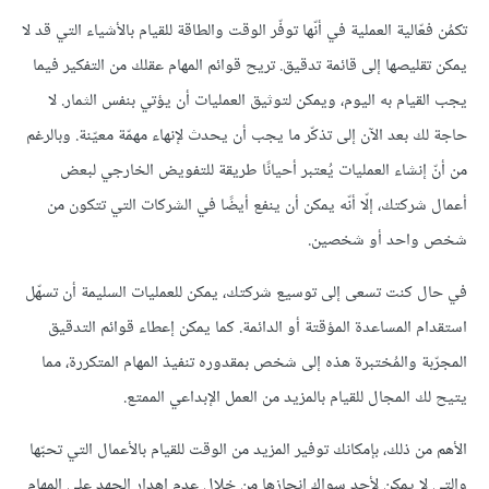
تكمُن فعّالية العملية في أنّها توفّر الوقت والطاقة للقيام بالأشياء التي قد لا
يمكن تقليصها إلى قائمة تدقيق. تريح قوائم المهام عقلك من التفكير فيما
يجب القيام به اليوم، ويمكن لتوثيق العمليات أن يؤتي بنفس الثمار. لا
حاجة لك بعد الآن إلى تذكّر ما يجب أن يحدث لإنهاء مهمّة معيّنة. وبالرغم
من أنّ إنشاء العمليات يُعتبر أحيانًا طريقة للتفويض الخارجي لبعض
أعمال شركتك، إلّا أنّه يمكن أن ينفع أيضًا في الشركات التي تتكون من
شخص واحد أو شخصين.
في حال كنت تسعى إلى توسيع شركتك، يمكن للعمليات السليمة أن تسهّل
استقدام المساعدة المؤقتة أو الدائمة. كما يمكن إعطاء قوائم التدقيق
المجرّبة والمُختبرة هذه إلى شخص بمقدوره تنفيذ المهام المتكررة، مما
يتيح لك المجال للقيام بالمزيد من العمل الإبداعي الممتع.
الأهم من ذلك، بإمكانك توفير المزيد من الوقت للقيام بالأعمال التي تحبّها
والتي لا يمكن لأحد سواك إنجازها من خلال عدم إهدار الجهد على المهام