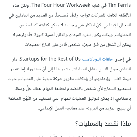
Tim Ferris في كتابه The Four Hour Workweek. ولكنّ هذه
الأنْظَمَة الكاملة للشركات تواجه رفضًا مُستحقًّا من العديد من العاملين في
المجال الإبداعي. لأنّ ابتكار شيء جديد لا يمكن كتابته كسلسة من
الخطوات. وبذلك يكون للفرد المبدع، والفنّان أهمية كبيرة. فأدوارهم لا
يمكن أن تُشغل من قبل مجرّد شخص قادر على اتباع التعليمات.
في إحدى
حلقات البودكاست
Startups for the Rest of Us، دار
النقاش حول الناس مقابل العمليات. يشير هذا إلى أنّ بمقدورك إما تقدير
قيمة الناس وإبداعهم، أو بإمكانك تطوير شركة مبنية على العمليات، حيث
تستطيع السماح لأي شخص بالانضمام لمتابعة المهام. هناك حلٌّ وسطٌ
باعتقادي. إذ يمكن لتوثيق العمليات للمهام التي تستفيد من النُهُج المنظمة
أن يتيح المزيد من المرونة عند معالجة العمل الإبداعي.
ماذا نقصد بالعمليات؟