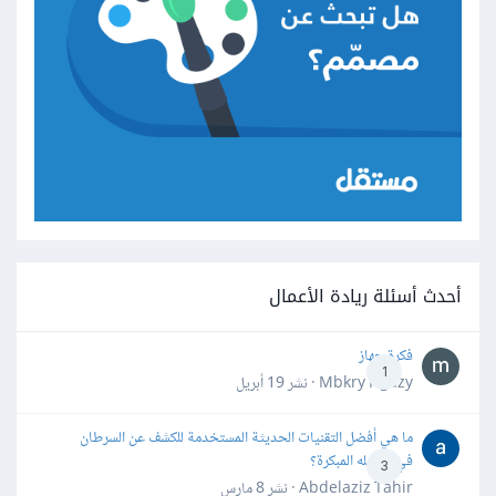
أحدث أسئلة ريادة الأعمال
فكرة جهاز
1
Mbkry Hgazy · نشر
19 أبريل
ما هي أفضل التقنيات الحديثة المستخدمة للكشف عن السرطان
في مراحله المبكرة؟
3
Abdelaziz Tahir · نشر
8 مارس