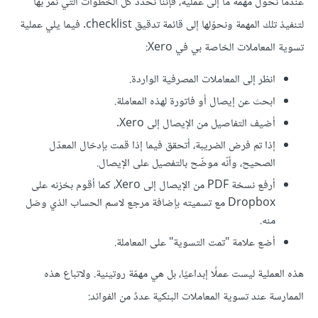
عندما نحوّل مهمّة ما إلى عملية، فإننا نحدّد كلّ الخطوات التي نمر بها
لتنفيذ تلك المهمة ونحوّلها إلى قائمة تدقيق checklist. فيما يلي عملية
تسوية المعاملات الخاصة بي في Xero:
انظر إلى المعاملات المصرفية الواردة.
ابحث عن إيصال أو فاتورة لهذه المعاملة.
أضيف التفاصيل من الإيصال إلى Xero.
إذا تم فرض الضريبة، أتحقق فيما إذا قمت بإدخال المعدّل
الصحيح، وأنّه موضّح بالتفصيل على الإيصال.
أرفع نسخة PDF من الإيصال إلى Xero، كما أقوم بخزنه على
Dropbox مع تسميته بإضافة مرجع لاسم الحساب الذي وصَل
منه.
أضع علامة "تمت التسوية" على المعاملة.
هذه العملية ليست عملًا إبداعيًا، بل هي مهمّة روتينية. ولاتباع هذه
الممارسة عند تسوية المعاملات البنكية عددٌ من الفوائد: