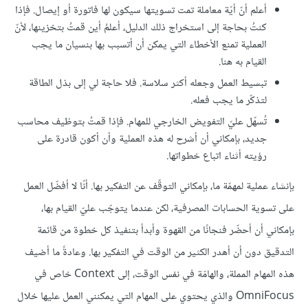
أعلم أنّ أيّة معاملة تمت تسويتها سيكون لها فاتورة أو إيصال. فإذا
كنتُ بحاجة إلى استخراج ذلك الدليل، أعلمُ أين قمتُ بتخزينها، لأنّ
العملية تمنع الأخطاء التي يمكن أن أتسبب بها بنسيان ما يجب
القيام به هنا.
تبسيط العمل وجعله أكثر سلاسة. فلا حاجة لي إلى بذل الطاقة
لتذكّر ما يجب فعله.
تُسهّل عليّ التفويض الخارجي للمهام. فإذا قمتُ بتوظيف محاسب
جديد، بإمكاني أن أشرح له هذه العملية وأن أكون قادرة على
رؤيته أثناء اتباع خطواتها.
بإنشاء عملية لمهمّة ما، بإمكاني التوقّف عن التفكير بها. أنّا لا أفضّل العمل
على تسوية الحسابات المصرفية، لكن عندما يتوجّب عليّ القيام بها،
بإمكاني أن أحضّر فنجانًا من القهوة وأبدأ بتنفيذ كل خطوة من قائمة
التدقيق دون أن أهدر الكثير من الوقت في التفكير بها. وعادةً ما أضيف
هذه المهام المملة، والهامّة في نفس الوقت، إلى Context خاص في
OmniFocus والذي يحتوي على المهام التي يمكنني العمل عليها خلال