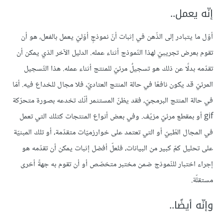
إنّه يعمل..
أوّل ما يتبادر إلى الذّهن في إثبات أنّ نموذجٍ أوّليّ يعمل بالفعل، هو أن
تقوم بعرض تجريبيّ لهذا النّموذج أثناء عمله. الدليل الآخر الذي يمكن أن
تقدّمه بدلًا عن ذلك هو تسجيلٌ مرئيّ للمنتج أثناء عمله. هذا التّسجيل
المرئيّ قد يكون نافعًا في حالة المنتج العتاديّ، فلا مجال للخداع فيه. أمّا
في حالة المنتج البرمجيّ، فقد يظنّ المستثمر أنّك تخدعه بصورة متحرّكة
gif أو بمقطع مرئيّ مزيّف. وفي بعض أنواع المنتجات كتلك التي تعمل
في المجال الطّبيّ أو التي تعتمد على خوارزميّات متقدّمة، أو تلك المبنيّة
على تحليل كمّ كبير من البيانات، فلعلّ أفضل إثبات يمكن أن تقدّمه هو
إجراء اختبار للنّموذج ضمن مختبر متخصّص أو أن تقوم به جهةً أخرى
مستقلّة.
وإنّه أيضًا..