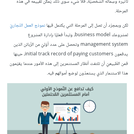
تأثيره وسِماته الشّخصيّة، فلا شيء سوى ذلك يُمكن تقييمه في هذه
المرحلة.
لكن وبمجرّد أن تصل إلى المرحلة التي يكتمل فيها
نموذج العمل التّجاريّ
لمشروعك business model، وتبدأ فعليًّا بإدارة المشروع
management system وتحصل على عدد أوّليّ من الزّبائن الذين
يدفعون initial track record of paying customers، حينها
فمن الطّبيعيّ أن تلتفت أنظار المستثمرين إلى هذه الأمور عندما يقيّمون
هذا الاستثمار الذي يستعدّون لوضع أموالهم فيه.