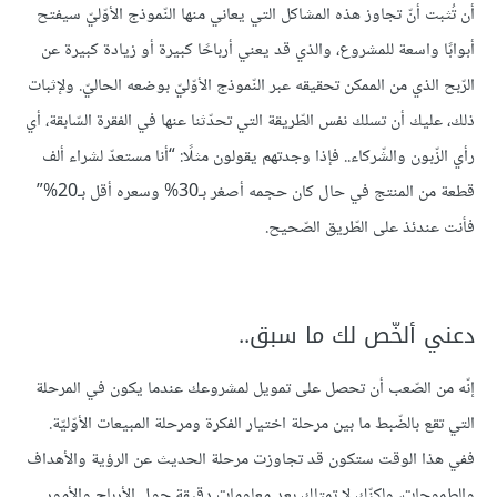
أن تُثبت أنّ تجاوز هذه المشاكل التي يعاني منها النّموذج الأوّليّ سيفتح
أبوابًا واسعة للمشروع، والذي قد يعني أرباحًا كبيرة أو زيادة كبيرة عن
الرّبح الذي من الممكن تحقيقه عبر النّموذج الأوّليّ بوضعه الحاليّ. ولإثبات
ذلك، عليك أن تسلك نفس الطّريقة التي تحدّثنا عنها في الفقرة السّابقة، أي
رأي الزّبون والشّركاء.. فإذا وجدتهم يقولون مثلًا: “أنا مستعدّ لشراء ألف
قطعة من المنتج في حال كان حجمه أصغر بـ30% وسعره أقل بـ20%”
فأنت عندئذ على الطّريق الصّحيح.
دعني ألخّص لك ما سبق..
إنّه من الصّعب أن تحصل على تمويل لمشروعك عندما يكون في المرحلة
التي تقع بالضّبط ما بين مرحلة اختيار الفكرة ومرحلة المبيعات الأوّليّة.
ففي هذا الوقت ستكون قد تجاوزت مرحلة الحديث عن الرؤية والأهداف
والطموحات، ولكنّك لا تمتلك بعد معلوماتٍ دقيقة حول الأرباح والأمور