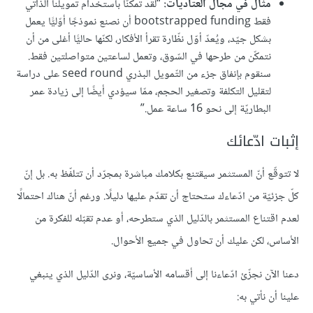
مثال في مجال العتاديات:
“لقد تمكّنّا باستخدام تمويلنا الذّاتي
فقط bootstrapped funding أن نصنع نموذجًا أوّليًّا يعمل
بشكل جيّد، ويُعدّ أوّل نظّارة تقرأ الأفكار، لكنّها حاليًّا أغلى من أن
نتمكّن من طرحها في السّوق، وتعمل لساعتين متواصلتين فقط.
سنقوم بإنفاق جزء من التّمويل البذري seed round على دراسة
لتقليل التكلفة وتصغير الحجم، ممّا سيؤدي أيضًا إلى زيادة عمر
البطاريّة إلى نحو 16 ساعة عمل.”
إثبات ادّعائك
لا تتوقّع أنّ المستثمر سيقتنع بكلامك مباشرة بمجرّد أن تتلفّظ به. بل إنّ
كلّ جزئيّة من ادّعاءك ستحتاج أن تقدّم عليها دليلًا. ورغم أنّ هناك احتمالًا
لعدم اقتناع المستثمر بالدّليل الذي ستطرحه، أو عدم تقبّله للفكرة من
الأساس، لكن عليك أن تحاول في جميع الأحوال.
دعنا الآن نجزّئ ادّعاءنا إلى أقسامه الأساسيّة، ونرى الدّليل الذي ينبغي
علينا أن نأتي به: