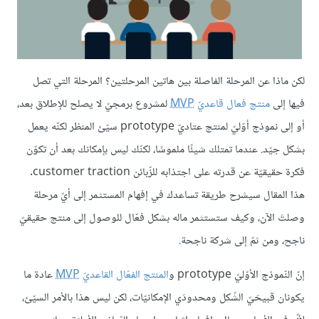
لكن ماذا عن المرحلة الفاصلة بين هاتين المرحلتين؟ المرحلة التي تصل
فيها إلى
منتج فعال قاعديّ
MVP
لمشروع برمجيّ لا يصلح للإطلاق بعد،
أو إلى نموذج أوّليّ لمنتج عتاديّ prototype سيّئ المنظر لكنّه يعمل
بشكل جيّد. عندما تمتلك شيئًا ملموسًا، لكنّك ليس بإمكانك بعد أن تكوّن
فكرة حقيقيّة عن قدرته على اجتذابه للزّبائن customer traction.
هذا المقال سيشرح طريقة تساعدك في إفهام المستثمر إلى أيّ مرحلة
وصلتَ الآن، وكيف ستستثمر ماله بشكل فعّال للوصول إلى منتج حقيقيّ
ناجح، ومن ثمّ إلى شركة ناجحة.
إنّ النّموذج الأوّليّ prototype و
المنتج الفعّال القاعديّ
MVP
عادة ما
يكونان قبيحَيّ الشّكل ومحدودَي الإمكانيّات، لكن ليس هذا بالأمر السيّئ،