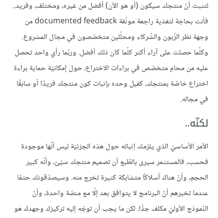
لتثبت أنّ منتجك سيكون (أو هو الآن) أفضل من غيره، ومختلف، وفريد..
فأنت بحاجة لتغذية راجعة موثّقة documented feedback من
وجهة نظر الزّبون والشّركاء ومحلّلين متخصّصون في مجال المشروع.
وكلّما حصلت على آراء أكثر كلّما كان ذلك أفضل. وربّما رأي واحد تحصل
عليه من محامٍ متخصّص في براءات الاختراع، حول إمكانيّة حماية براءة
اختراع خاصّة بمنتجك، كفيل وحده بإثبات كون منتجك فريدًا أو سابقًا
في مجاله.
لكنّه..
الأمر الأساسيّ الذي يلزمك إثباته حول هذه الجزئيّة ليس أنّها موجودة
فحسب، فالمستثمر سيرى بالطّبع أن تصميم منتجك سيّئ، وأنّه كبير
الحجم، وأنّ هناك أسلاكًا متشابكة كثيرة تخرج منه. وسيصدّقونك حتمًا
عندما تخبرهم أنّ البرنامج لا يتوافق بعد إلّا مع منصّة واحدة، وأنّ
النّموذج الأوليّ مكلف جدًّا. لكن ما يجب أن توجّه إليه تركيزك وجهدك هو