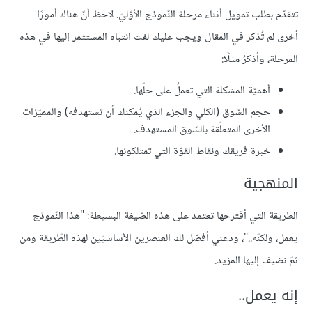
تتقدّم بطلب تمويل أثناء مرحلة النّموذج الأوّليّ. لاحظ أنّ هناك أمورًا
أخرى لم تُذكر في المقال ويجب عليك لفت انتباه المستثمر إليها في هذه
المرحلة، وأذكرُ مثلًا:
أهميّة المشكلة التي تعملُ على حلّها.
حجم السّوق (الكلي والجزء الذي يُمكنك أن تستهدفه) والمميّزات
الأخرى المتعلّقة بالسّوق المستهدف.
خبرة فريقك ونقاط القوّة التي تمتلكونها.
المنهجية
الطريقة التي أقترحها تعتمد على هذه الصّيغة البسيطة: "هذا النّموذج
يعمل، ولكنّه.."، ودعني أفصّل لك العنصرين الأساسيّين لهذه الطّريقة ومن
ثمّ نضيف إليها المزيد.
إنه يعمل..