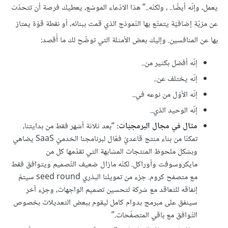
يعمل، وإنّه أيضًا.. ، ولكنّه..” هذا الادّعاء الموسّع، يعطيك فرصة أن تتحدّث
عن مزيّة إضافيّة يتمتّع بها النّموذج الذي قمت ببنائه، أو نقطة قوّة يمتاز
بها عن المنافسين. وإليك بعض الأمثلة التي توضّح لك ما أٌقصد:
إنّه أفضل بكثير من..
إنّه يختلف عن..
إنّه الأوّل من نوعه في..
إنّه الوحيد الذي..
مثال في مجال البرمجيّات:
“بعد ثلاثة أشهر فقط من بدايتنا،
تمكنّا من بناء منتج قاعديّ فعّال لبرنامجنا الخدميّ SaaS يضاهي
وبشكل ملحوظ المنتجات المشابهة التي تقدّمها كل من
مايكروسوفت وأوراكل. لكنّه مازال ضعيف التّصميم ويتوافق فقط
مع متصفح كروم. جزء من تمويلنا البذري seed round سيتمّ
إنفاقه للتعاقد مع شركة لتحسين تصميم الواجهات، وجزء آخر
سينفق على مبرمج بدوام كامل ليقوم ببعض التعديلات بخصوص
التّوافق مع باقي المتصفّحات.”