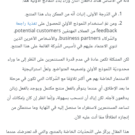
لأنّه في الأساس هناك دافعان اثنان وراء بناء النّماذج الأوليّة هما:
في الدّرجة الأولى، إثبات أنّه من الممكن بناء هذا المنتج.
ومن ثمّ استخدام النّموذج الأوّليّ للحصول على
تغذية راجعة
feedback من العملاء المهتمّين potential customers،
والشّركاء business partners، والأشخاص الآخرين الذين
تنوي الاعتماد عليهم في تأسيس الشّركة القائمة على هذا المنتج.
لكن المشكلة تكمن عادة في عدم قدرة المستثمرين على النّظر إلى ما وراء
محدوديّة النّموذج الأوليّ وتصميمه المتواضع. ولعلّ استراتيجيّة
الاستثمار الخاصّة بهم هي أكثر تلاؤمًا مع الشّركات التي تكون في مرحلة
ما بعد الإطلاق، أي عندما يتوفّر بالفعل منتج مكتمل ويوجد بالفعل زبائن
يدفعون لأجله. لكن إياك أن تنسحب بسهولة، وإنّما انظر إن كان بإمكانك أن
تساعد المستثمرين لاستقراء ما ستصل إليه في النّهاية وما ستتمكّن من
إنجازه انطلاقًا ممّا أنت عليه الآن.
هذا المقال يركّز على التّحدّيات الخاصّة بالمنتج، والتي قد تعترضك عندما