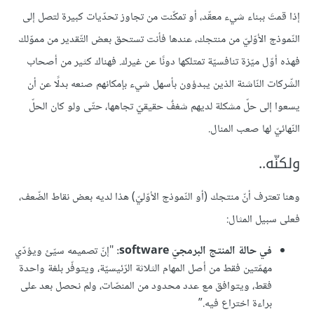
إذا قمتَ ببناء شيء معقّد، أو تمكّنت من تجاوز تحدّيات كبيرة لتصل إلى
النّموذج الأوّليّ من منتجك، عندها فأنت تستحق بعض التّقدير من مموّلك
فهذه أوّل ميّزة تنافسيّة تمتلكها دونًا عن غيرك. فهناك كثير من أصحاب
الشّركات النّاشئة الذين يبدؤون بأسهل شيء بإمكانهم صنعه بدلًا عن أن
يسعوا إلى حلّ مشكلة لديهم شغفٌ حقيقيّ تجاهها، حتّى ولو كان الحلّ
النّهائيّ لها صعب المنال.
ولكنّه..
وهنا تعترف أنّ منتجك (أو النّموذج الأوّليّ) هذا لديه بعض نقاط الضّعف،
فعلى سبيل المثال:
في حالة المنتج البرمجيّ software:
"إنّ تصميمه سيّئ ويؤدّي
مهمّتين فقط من أصل المهام الثلاثة الرّئيسيّة، ويتوفّر بلغة واحدة
فقط، ويتوافق مع عدد محدود من المنصّات، ولم نحصل بعد على
براءة اختراع فيه.”