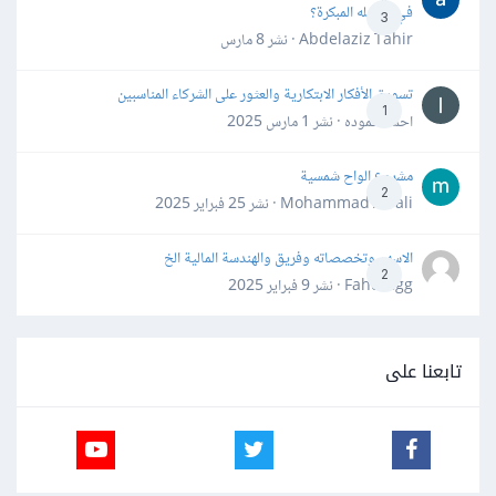
في مراحله المبكرة؟
3
Abdelaziz Tahir · نشر
8 مارس
تسويق الأفكار الابتكارية والعثور على الشركاء المناسبين
1
احمد حموده · نشر
1 مارس 2025
مشروع الواح شمسية
2
Mohammad Awali · نشر
25 فبراير 2025
الاسهم وتخصصاته وفريق والهندسة المالية الخ
2
Fahd Ggg · نشر
9 فبراير 2025
تابعنا على