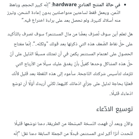
في حالة المنتج العتاديّ hardware
: "إنّه كبير الحجم، وباهظ
الثّمن، ويعمل فقط لساعتين متواصلتين بدون إعادة الشحن، وتبرز
منه أسلاك كثيرة، ولم نحصل بعد على براءة اختراع فيه.”
هل تعلم أين سوف تُصرَف بعضًا من مال المستثمر؟ سوف تصرف بالتّأكيد
على حلّ نقاط الضّعف هذه التي ذكرتها بعد قولك "ولكنّه..”. إنّما مفتاح
الحصول على اهتمام المستثمر يكمن في أن تمتلك مسبقًا الدّليل على أنّ
حلّ هذه المشاكل وحدها كفيلٌ بأنّ يغدق عليك سيلًا من الأرباح التي
تلزمك لتأسيس شركتك النّاجحة. سأعود إلى هذه النّقطة بعد قليل لأنّك
فعليًّا بحاجة لدليل على جزأي ادّعائك كليهما، لكنّي أريدك أوّلًا أن توسّع
ادّعاءك قليلًا..
توسيع الادّعاء
والآن وبعد أن فهمت النّسخة المبسّطة من الطريقة، دعنا نوسّعها قليلًا
لتُحدث أثرًا أكبر لدى المستثمر، فبدلًا من الجملة السابقة دعنا نقل: “إنّه