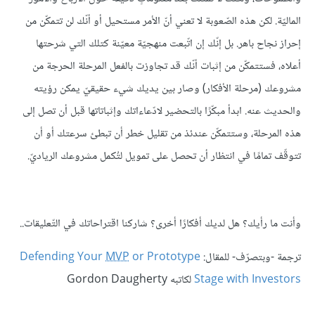
الماليّة. لكن هذه الصّعوبة لا تعني أنّ الأمر مستحيل أو أنّك لن تتمكّن من
إحراز نجاح باهر. بل إنّك إن اتّبعت منهجيّة معيّنة كتلك التي شرحتها
أعلاه، فستتمكّن من إثبات أنّك قد تجاوزت بالفعل المرحلة الحرجة من
مشروعك (مرحلة الأفكار) وصار بين يديك شيء حقيقيّ يمكن رؤيته
والحديث عنه. ابدأ مبكّرًا بالتحضير لادّعاءاتك وإثباتاتها قبل أن تصل إلى
هذه المرحلة، وستتمكّن عندئذ من تقليل خطر أن تبطئ سرعتك أو أن
تتوقّف تمامًا في انتظار أن تحصل على تمويل لتُكمل مشروعك الرياديّ.
وأنت ما رأيك؟ هل لديك أفكارًا أخرى؟ شاركنا اقتراحاتك في التّعليقات..
ترجمة -وبتصرّف- للمقال:
or Prototype
MVP
Defending Your
Stage with Investors
لكاتبه Gordon Daugherty