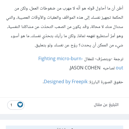
أظن أن ما أحاول قوله هو أنّه لا مهرب من ضغوطات العمل، ولكن من
الحكمة تجهيز نفسك إلى هذه المواقف والعقبات والأوقات العصيبة، والتي
ستنال منك لا محالة، وقد يكون من الصعب التحدّث عن مشاكلنا النفسية،
وهو أمرٌ أستطيع تفهمه تمامًا، ولكن ما رأيك بتحدّي نفسك، ما هو أسوء
شيء من الممكن أن يحدث؟ روّح عن نفسك ولو بتعليق.
ترجمة -وبتصرّف- للمقال
Fighting micro-burn-
out
لصاحبه JASON COHEN.
حقوق الصورة البارزة:
Designed by Freepik
.
التبليغ عن مقال
1