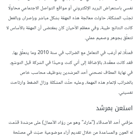
نفسي باستعراض البريد الإلكتروني أو مواقع التواصل الاجتماعي محاولًا
تجنّب المشكلة، حاولت معالجة هذه المهمّة بشكل مباشر وبإصرار، وبالفعل
كانت النتائج طيبة، وفي معظم الأحيان كان بمقتضى أن المهمّة بالأساس لا
تتعلّق بجوهر وصميم عملي.
فمثلًا، لم أرغب في التعامل مع الضرائب في سنة 2010 وما يتعلّق بها،
فقد كانت معقّدة، بالإضافة إلى أني كنت وحيدًا في الشركة قبل التوسّع،
في نهاية المطاف نصحني أحد المرشدين بتوظيف محاسب خاص
بالضرائب لإتمام هذه المهمة، وعليه حلّت المشكلة وزال الضغط وارتاحت
نفسيتي.
استعن بمرشد
عرّفني أحد الأصدقاء ("مارك" وهو من روّاد الأعمال) على مرشدة قدّمت
له العون والمساعدة من خلال تقديم آراء موضوعية صبّت في مصلحة