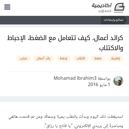
نصائح وإرشادات
كرائد أعمال، كيف تتعامل مع الضغط، الإحباط
والاكتئاب
إنتاجية
ضغط
اكتئاب
إحباط
رائد أعمال
تجارب
بواسطة Mohamad Ibrahim3
1 مايو 2016
استيقظت ذلك اليوم وبدأت بالتقلّب يمينًا وشمالًا، ومن ثم فتحت هاتفي
ومباشرةً إلى بريدي الإلكتروني، "يا فتّاح يا رزاق".