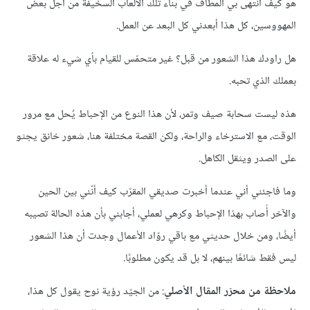
هو كيف انتهى بي المطاف في بناء تلك الألعاب السخيفة من أجل بعض
المهووسين، كل هذا أبعدني كل البعد عن العمل.
هل راودك هذا الشعور من قبل؟ غير متحمّس للقيام بأي شيء له علاقة
بعملك الذي تحبه.
هذه ليست سحابة صيف وتمر، لأن هذا النوع من الإحباط يُحل مع مرور
الوقت، مع الاسترخاء والراحة، ولكن القصة مختلفة هنا، شعور خانق يجثو
على الصدر ويثقل الكاهل.
وما فاجئني أني عندما أخبرت صديقي المقرّب كيف أنّني بين الحين
والآخر أُصاب بهذا الإحباط وكرهي لعملي، أجابني بأن هذه الحالة تصيبه
أيضًا، ومن خلال حديثي مع باقي روّاد الأعمال وجدت أن هذا الشعور
ليس فقط شائعًا بينهم، لا بل قد يكون مطلوبًا.
ملاحظة من محرّر المقال الأصلي
: من الجيّد رؤية نوح يقول كل هذا،