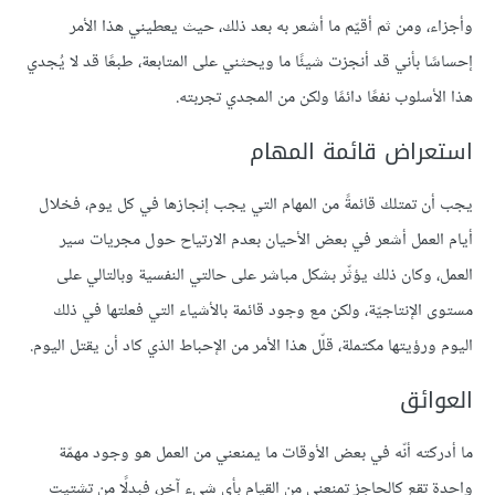
وأجزاء، ومن ثم أقيّم ما أشعر به بعد ذلك، حيث يعطيني هذا الأمر
إحساسًا بأني قد أنجزت شيئًا ما ويحثني على المتابعة، طبعًا قد لا يُجدي
هذا الأسلوب نفعًا دائمًا ولكن من المجدي تجربته.
استعراض قائمة المهام
يجب أن تمتلك قائمةً من المهام التي يجب إنجازها في كل يوم، فخلال
أيام العمل أشعر في بعض الأحيان بعدم الارتياح حول مجريات سير
العمل، وكان ذلك يؤثّر بشكل مباشر على حالتي النفسية وبالتالي على
مستوى الإنتاجيّة، ولكن مع وجود قائمة بالأشياء التي فعلتها في ذلك
اليوم ورؤيتها مكتملة، قلّل هذا الأمر من الإحباط الذي كاد أن يقتل اليوم.
العوائق
ما أدركته أنّه في بعض الأوقات ما يمنعني من العمل هو وجود مهمّة
واحدة تقع كالحاجز تمنعني من القيام بأي شيء آخر، فبدلًا من تشتيت