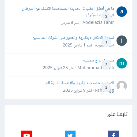
ما هي أفضل التقنيات الحديثة المستخدمة للكشف عن السرطان
في مراحله المبكرة؟
3
Abdelaziz Tahir · نشر
8 مارس
تسويق الأفكار الابتكارية والعثور على الشركاء المناسبين
1
احمد حموده · نشر
1 مارس 2025
مشروع الواح شمسية
2
Mohammad Awali · نشر
25 فبراير 2025
الاسهم وتخصصاته وفريق والهندسة المالية الخ
2
Fahd Ggg · نشر
9 فبراير 2025
تابعنا على