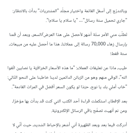
وبالتدرّج إلى أسفل القائمة واختيار مجلّد "المشتريات" بدأت بالانتظار:
"جاري تحميل ستة رسائل"… "يا سلام يا سلام!".
تَطلّبَ مني الأمر ستّة أشهر لأحصل على هذا العرض/السعر، وبعد أن قمنا
بإرسال زهاء 70,000 رسالة إلى عملائنا، هذا ما أحصل عليه من مبيعات،
ستة فقط!
طيب، ماذا عن تعليقات العملاء: "ما هذه الأسعار الخرافيّة يا نصابين اتّقوا
الله"، الوفي منهم وهو من الزبائن الدائمين لدينا خاطبنا على النحو التّالي:
"خاب أملي بك يا نوح، حبّذا لو يكون السعر أفضل في المرات القادمة".
بعد الإفطار، استكملت قراءة أحد الكتب التي كنت قد بدأت بها مؤخرًا،
ومن ثم أنهيت تصفّح باقي الرسائل الإلكترونيّة.
أدركت فيما بعد وبعد الظهيرة أني أشعر بالإحباط الشديد، حيث أنّي لا