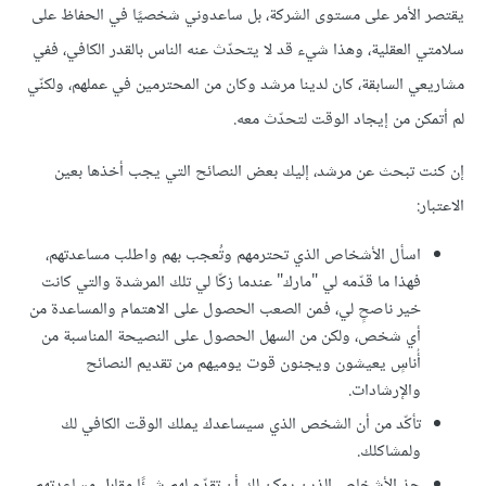
يقتصر الأمر على مستوى الشركة، بل ساعدوني شخصيًا في الحفاظ على
سلامتي العقلية، وهذا شيء قد لا يتحدّث عنه الناس بالقدر الكافي، ففي
مشاريعي السابقة، كان لدينا مرشد وكان من المحترمين في عملهم، ولكنّي
لم أتمكن من إيجاد الوقت لتحدّث معه.
إن كنت تبحث عن مرشد، إليك بعض النصائح التي يجب أخذها بعين
الاعتبار:
اسأل الأشخاص الذي تحترمهم وتُعجب بهم واطلب مساعدتهم،
فهذا ما قدّمه لي "مارك" عندما زكّا لي تلك المرشدة والتي كانت
خير ناصحٍ لي، فمن الصعب الحصول على الاهتمام والمساعدة من
أي شخص، ولكن من السهل الحصول على النصيحة المناسبة من
أُناسٍ يعيشون ويجنون قوت يوميهم من تقديم النصائح
والإرشادات.
تأكّد من أن الشخص الذي سيساعدك يملك الوقت الكافي لك
ولمشاكلك.
جِدْ الأشخاص الذين يمكن لك أن تقدّم لهم شيئًا مقابل مساعدتهم