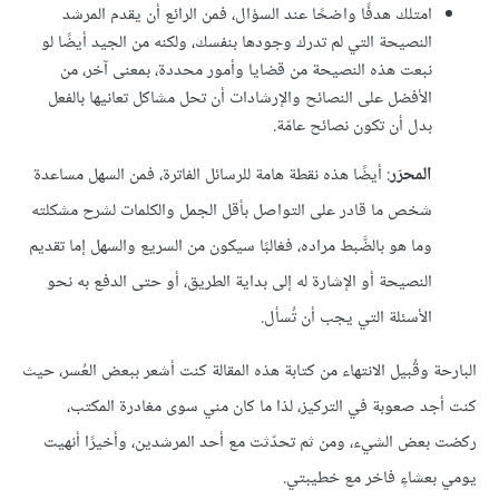
امتلك هدفًا واضحًا عند السؤال، فمن الرائع أن يقدم المرشد
النصيحة التي لم تدرك وجودها بنفسك، ولكنه من الجيد أيضًا لو
نبعت هذه النصيحة من قضايا وأمور محددة، بمعنى آخر، من
الأفضل على النصائح والإرشادات أن تحل مشاكل تعانيها بالفعل
بدل أن تكون نصائح عامّة.
المحرّر
: أيضًا هذه نقطة هامة للرسائل الفاترة، فمن السهل مساعدة
شخص ما قادر على التواصل بأقل الجمل والكلمات لشرح مشكلته
وما هو بالضَّبط مراده، فغالبًا سيكون من السريع والسهل إما تقديم
النصيحة أو الإشارة له إلى بداية الطريق، أو حتى الدفع به نحو
الأسئلة التي يجب أن تُسأل.
البارحة وقُبيل الانتهاء من كتابة هذه المقالة كنت أشعر ببعض العُسر، حيث
كنت أجد صعوبة في التركيز، لذا ما كان مني سوى مغادرة المكتب،
ركضت بعض الشيء، ومن ثم تحدّثت مع أحد المرشدين، وأخيرًا أنهيت
يومي بعشاءٍ فاخر مع خطيبتي.