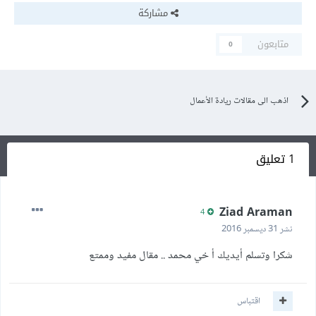
مشاركة
متابعون
0
اذهب الى مقالات ريادة الأعمال
1 تعليق
Ziad Araman
4
نشر
31 ديسمبر 2016
شكرا وتسلم أيديك أ خي محمد .. مقال مفيد وممتع
اقتباس