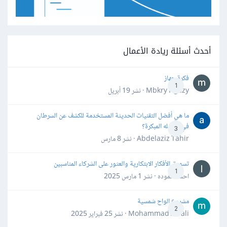
أحدث أسئلة ريادة الأعمال
فكرة جهاز
1
Mbkry Hgazy · نشر
19 أبريل
ما هي أفضل التقنيات الحديثة المستخدمة للكشف عن السرطان
في مراحله المبكرة؟
3
Abdelaziz Tahir · نشر
8 مارس
تسويق الأفكار الابتكارية والعثور على الشركاء المناسبين
1
احمد حموده · نشر
1 مارس 2025
مشروع الواح شمسية
2
Mohammad Awali · نشر
25 فبراير 2025