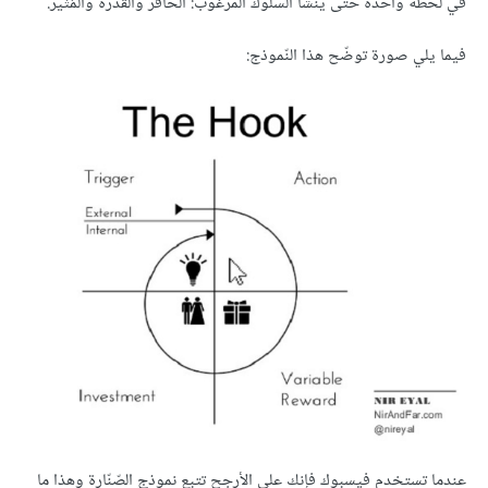
في لحظة واحدة حتى ينشأ السلوك المرغوب: الحافر والقدرة والمُثير.
فيما يلي صورة توضّح هذا النّموذج:
عندما تستخدم فيسبوك فإنك على الأرجح تتبع نموذج الصّنّارة وهذا ما