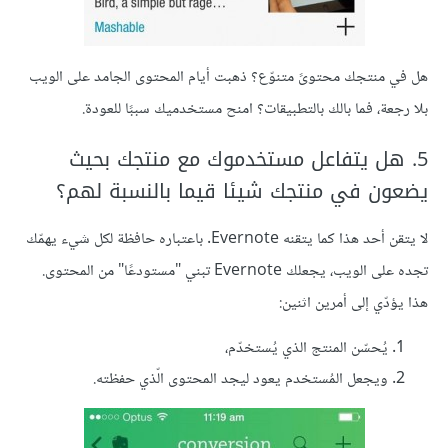
هل في منتجك محتوىً متنوّع؟ ذهبت أيام المحتوى الجامد على الويب
بلا رجعة، فما بالك بالتطبيقات؟ امنح مستخدميك سببًا للعودة.
5. هل يتفاعل مستخدموك مع منتجك بحيث
يضعون في منتجك شيئا قيما بالنسبة لهم؟
لا يتقن أحد هذا كما يتقنه Evernote. باعتباره حافظة لكل شيء يهمّك
تجده على الويب، يجعلك Evernote تبني "مستودعًا" من المحتوى.
هذا يؤدّي إلى أمرين اثنين:
يُحسّن المنتج الذي يُستخدّم،
ويجعل المُستخدم يعود ليجد المحتوى الّذي حفظته.