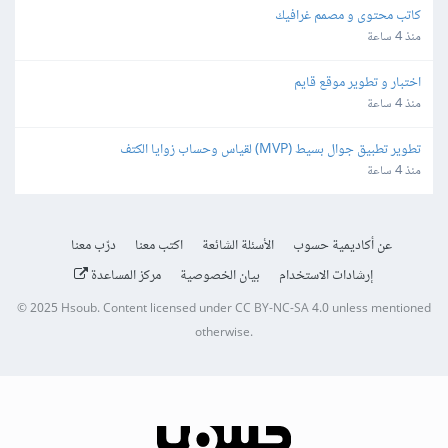
كاتب محتوى و مصمم غرافيك
منذ 4 ساعة
اختبار و تطوير موقع قايم
منذ 4 ساعة
تطوير تطبيق جوال بسيط (MVP) لقياس وحساب زوايا الكتف
منذ 4 ساعة
عن أكاديمية حسوب
الأسئلة الشائعة
اكتب معنا
درّب معنا
إرشادات الاستخدام
بيان الخصوصية
مركز المساعدة
© 2025
Hsoub
.
Content licensed under
CC BY-NC-SA 4.0
unless mentioned
otherwise.