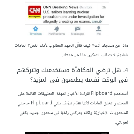
ماذا عن منتجك أنت؟ كيف تقلّل الجهد المطلوب لأداء الفعل؟ العادات
تلقائيّة، لا تتطلب التفكير. هذا هو هدفك.
4. هل ترضي المكافأة مستخدميك وتتركهم
في الوقت نفسه يطمعون في المزيد؟
أستخدم Flipboard لقراءة الأخبار المهمّة. التطبيقات القائمة على
المحتوى تخلق العادات لأنها تقدّم تنوّعًا. يلبّي Flipboard حاجتي
للمحتويات الإخباريّة ولكنّه يتركني راغبًا في محتوى جديد يكفي
لعودتي.