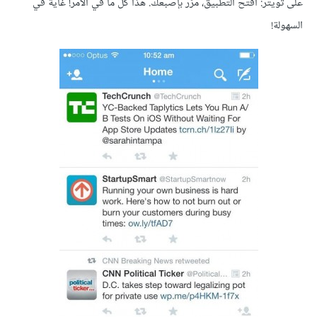
على تويتر: افتح التطبيق، مرّر بإصبعك. هذا كل ما في الأمر! غايةٌ في
السهولة!