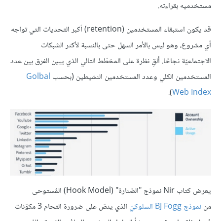
مستخدميه بقراءته.
قد يكون استبقاء المستخدمين (retention) أكبر التحديات التي تواجه
أي مشروع، وهو ليس بالأمر السهل حتى بالنسبة لأكثر الشبكات
الاجتماعيّة نجاحًا. ألقِ نظرة على المخطّط التالي الذي يبين الفرق بين عدد
المستخدمين الكلي وعدد المستخدمين النشيطين (بحسب
Golbal
).
Web Index
يعرض كتاب Nir نموذج "الصّنارة" (Hook Model) المُستوحى
من
نموذج BJ Fogg السلوكيّ
الذي ينصّ على ضرورة التحام 3 مكوّنات