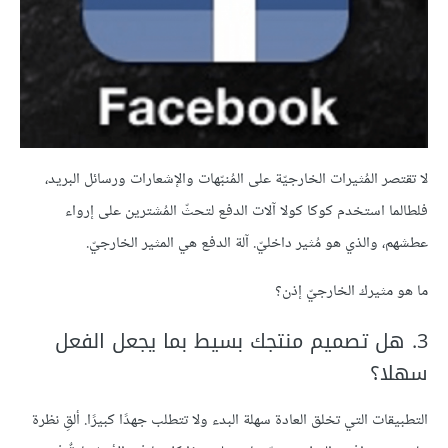
لا تقتصر المُثيرات الخارجيّة على المُنبّهات والإشعارات ورسائل البريد،
فلطالما استخدم كوكا كولا آلات الدفع لتحثّ المُشترين على إرواء
عطشهم، والذي هو مُثير داخليّ. آلة الدفع هي المثير الخارجيّ.
ما هو مثيرك الخارجيّ إذن؟
3. هل تصميم منتجك بسيط بما يجعل الفعل
سهلا؟
التطبيقات التي تخلق العادة سهلة البدء ولا تتطلب جهدًا كبيرًا. ألقِ نظرة