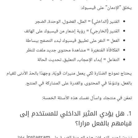
يخلق "الإدمان" على فيسبوك:
المُثير (الداخلي) = الملل، الفضول، الوحدة، الضجر
المُثير (الخارجي) = رؤية إشعار من فيسبوك على الهاتف
الفعل = النقر على تطبيق فيسبوك لبدء التصفح ببساطة
المُكافأة المُتغيّرة = مشاهدة محتوى جديد ملفت للنظر
التفاعل = إبداء الإعجاب، التعليق، تحديث الحالة
يحتاج نموذج الصّنّارة لكي يعمل مثيرات قويّة، وجهدًا بالحدّ الأدنى للقيام
بالفعل، وتنوّعًا في المحتوى، والقدرة على المشاركة في المنتج.
تمعّن في منتجك واسأل نفسك هذه الأسئلة الخمسة:
1. هل يؤدي المثير الداخلي للمستخدم إلى
قيامهم بالفعل مرارا؟
نشرت إحدى الزميلات هذه الصورة الغريبة على Instagram خلال