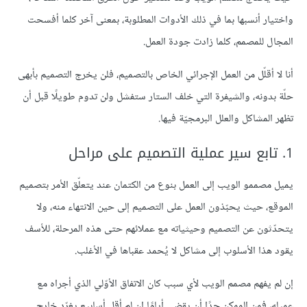
واختيار أنسبها بما في ذلك الأدوات المطلوبة، بمعنى آخر كلما أفسحت
المجال للمصمم، كلما زادت جودة العمل.
أنا لا أقلّل من العمل الإجرائي الخاص بالتصميم، فلن يخرج التصميم بأبهى
حلّة بدونه، والشيفرة التي خلف الستار ستفشل ولن تدوم طويلًا قبل أن
تظهر المشاكل والعلل البرمجيّة فيها.
1. تابع سير عملية التصميم على مراحل
يميل مصممو الويب إلى العمل بنوع من الكتمان عند يتعلّق الأمر بتصميم
الموقع، حيث يحبّذون العمل على التصميم إلى حين الانتهاء منه، ولا
يتحدّثون عن التصميم وحيثياته مع عملائهم حتى هذه المرحلة، للأسف
يقود هذا الأسلوب إلى مشاكل لا يُحمد عقباها في الأغلب.
إن لم يفهم مصمم الويب لأي سبب كان الاتفاق الأوّلي الذي أجراه مع
عميله، فمن الممكن جدًا أن يقضي أيامًا إن لم أقل أسابيع يغرّد خارج