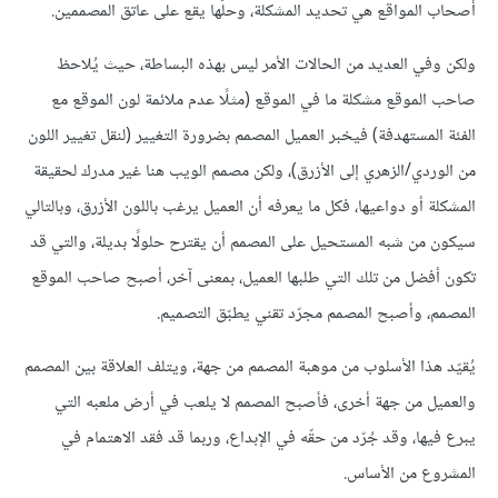
أصحاب المواقع هي تحديد المشكلة، وحلّها يقع على عاتق المصممين.
ولكن وفي العديد من الحالات الأمر ليس بهذه البساطة، حيث يُلاحظ
صاحب الموقع مشكلة ما في الموقع (مثلًا عدم ملائمة لون الموقع مع
الفئة المستهدفة) فيخبر العميل المصمم بضرورة التغيير (لنقل تغيير اللون
من الوردي/الزهري إلى الأزرق)، ولكن مصمم الويب هنا غير مدرك لحقيقة
المشكلة أو دواعيها، فكل ما يعرفه أن العميل يرغب باللون الأزرق، وبالتالي
سيكون من شبه المستحيل على المصمم أن يقترح حلولًا بديلة، والتي قد
تكون أفضل من تلك التي طلبها العميل، بمعنى آخر، أصبح صاحب الموقع
المصمم، وأصبح المصمم مجرّد تقني يطبّق التصميم.
يُقيّد هذا الأسلوب من موهبة المصمم من جهة، ويتلف العلاقة بين المصمم
والعميل من جهة أخرى، فأصبح المصمم لا يلعب في أرض ملعبه التي
يبرع فيها، وقد جُرّد من حقّه في الإبداع، وربما قد فقد الاهتمام في
المشروع من الأساس.