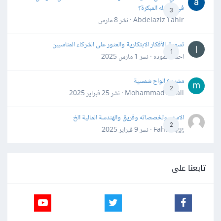
في مراحله المبكرة؟
3
Abdelaziz Tahir · نشر
8 مارس
تسويق الأفكار الابتكارية والعثور على الشركاء المناسبين
1
احمد حموده · نشر
1 مارس 2025
مشروع الواح شمسية
2
Mohammad Awali · نشر
25 فبراير 2025
الاسهم وتخصصاته وفريق والهندسة المالية الخ
2
Fahd Ggg · نشر
9 فبراير 2025
تابعنا على