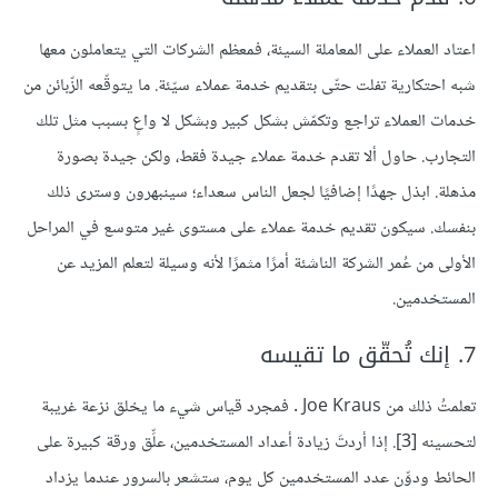
اعتاد العملاء على المعاملة السيئة، فمعظم الشركات التي يتعاملون معها
شبه احتكارية تفلت حتّى بتقديم خدمة عملاء سيّئة. ما يتوقّعه الزّبائن من
خدمات العملاء تراجع وتكمّش بشكل كبير وبشكل لا واعٍ بسبب مثل تلك
التجارب. حاول ألا تقدم خدمة عملاء جيدة فقط، ولكن جيدة بصورة
مذهلة. ابذل جهدًا إضافيًا لجعل الناس سعداء؛ سينبهرون وسترى ذلك
بنفسك. سيكون تقديم خدمة عملاء على مستوى غير متوسع في المراحل
الأولى من عُمر الشركة الناشئة أمرًا مثمرًا لأنه وسيلة لتعلم المزيد عن
المستخدمين.
7. إنك تُحقّق ما تقيسه
تعلمتُ ذلك من Joe Kraus . فمجرد قياس شيء ما يخلق نزعة غريبة
لتحسينه
[3]
. إذا أردتَ زيادة أعداد المستخدمين، علِّق ورقة كبيرة على
الحائط ودوِّن عدد المستخدمين كل يوم، ستشعر بالسرور عندما يزداد