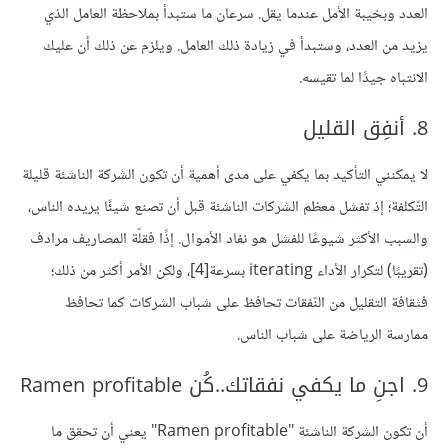
العدد وبخيبة الأمل عندما يقل. سرعان ما ستبدأ بملاحظة العامل الذي
يزيد من العدد، وستبدأ في زيادة ذلك العامل. ويلزم عن ذلك أن عليك
الانتباه جيدًا لما تقيسه.
8. أنفِق القليل
لا يمكنني التأكيد بما يكفي على مدى أهمية أن تكون الشركة الناشئة قليلة
التّكلفة؛ إذ تفشل معظم الشركات الناشئة قبل أن تصنع شيئًا يريده الناس،
والسبب الأكثر شيوعًا للفشل هو نفاد الأموال. إذًا فقلّة المصاريف مرادف
(تقريبًا) لتكرار الأداء iterating بسرعة
[4]
، ولكن الأمر أكثر من ذلك؛
فثقافة التقليل من النّفقات تحافظ على شباب الشركات كما تحافظ
ممارسة الرياضة على شباب الناس.
9. اجنِ ما يكفي نفقاتك..كُن Ramen profitable
أن تكون الشركة الناشئة "Ramen profitable" يعني أن تحقق ما