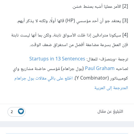
[2]
الأمر عمليًا أشبه بمشط خشن.
[3]
يعتقد جو أن أحد مؤسسي (HP) قالها أولًا، ولكنه لا يذكر أيهم.
[4]
سيكونا مترادفين إذا ظلت الأسواق ثابتة، ولكن بما أنها ليست ثابتة
فإن العمل بسرعة مضاعفة أفضل من استغراق ضعف الوقت.
ترجمة -وبتصرّف- للمقال:
Startups in 13 Sentences
لصاحبه
Paul Graham
(
بول جراهام
)
مُؤسس حاضنة مشاريع واي
كومبيناتور
(Y Combinator).
اطّلع على باقي مقالات بول جراهام
المترجمة إلى العربية
التبليغ عن مقال
2