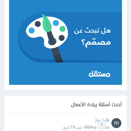
أحدث أسئلة ريادة الأعمال
فكرة جهاز
1
Mbkry Hgazy · نشر
19 أبريل