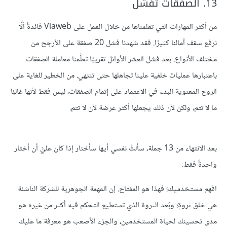
13. الصفقات تفشل
من أكثر المهارات التي تعلمناها من خلال العمل على Viaweb فائدةً ألَّا
نرفع سقف آمالنا كثيرًا. فقد شهدنا فشل 20 صفقة على الأرجح من
مختلف الأنواع. بعد فشل العشر الأوائل تقريبًا تعلَّمنا معاملة الصفقات
باعتبارها عمليات خلفية علينا تجاهلها حتى تنتهي. من الخطير للغاية على
الروح المعنوية البدء في الاعتماد على إتمام الصفقات، ليس فقط لأنها غالبًا
ما لا تتم، ولكن لأن ذلك يجعلها أكثر عرضة لأن لا تتم.
بعد الانتهاء من 13 جملة، سألتُ نفسي أيها سأختار إذا كان عليَّ أن أختار
واحدةً فقط.
افهم مستخدميك؛ فهذا هو المفتاح. إن المهمة الجوهرية للشركة الناشئة
هي خلق ثروةٍ؛ وبُعد الثروة الذي تستطيع التحكم فيه أكثر من غيره هو
مدى تحسينك لحياة المستخدمين، والجزء الأصعب هو معرفة ما عليك