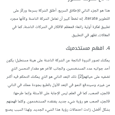
هذا هو الجزء الثاني للإطلاق السريع. أطلق الشركة بسرعة وركّز على
التّطوير iterate. إنه لخطأ كبير أن تعامل الشركة الناشئة وكأنها مجرد
تطبيق لفكرة أولية رائعة؛ فمعظم الأفكار في الشركات الناشئة، كما في
المقالات، تظهر في التطبيق.
4. افهم مستخدميك
يمكنك تصور الثروة الناتجة عن الشركة الناشئة على هيئة مستطيل؛ يكون
أحد جوانبه عدد المستخدمين، والجانب الآخر هو مقدار التحسن الذي
تضفيه على حياتهم
[2]
. ذلك البُعد الثاني هو الذي يمكنك التحكم فيه أكثر
من غيره، وسيندفع النمو في البُعد الأول بالطبع بجودة عملك في الثاني.
فالجزء الصعب، كما في العلم، ليس الإجابة على الأسئلة وإنما طرحها؛
فالجزء الصعب هو رؤية شيء جديد يفتقده المستخدمون. وكلما فهمتهم
بشكل أفضل، زادت احتمالات رؤية هذا الشيء الجديد. ولهذا السبب يصنع