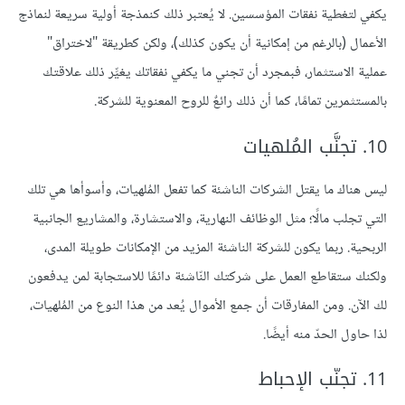
يكفي لتغطية نفقات المؤسسين. لا يُعتبر ذلك كنمذجة أولية سريعة لنماذج
الأعمال (بالرغم من إمكانية أن يكون كذلك)، ولكن كطريقة "لاختراق"
عملية الاستثمار، فبمجرد أن تجني ما يكفي نفقاتك يغيِّر ذلك علاقتك
بالمستثمرين تمامًا، كما أن ذلك رائعٌ للروح المعنوية للشركة.
10. تجنَّب المُلهيات
ليس هناك ما يقتل الشركات الناشئة كما تفعل المُلهيات، وأسوأها هي تلك
التي تجلب مالًا؛ مثل الوظائف النهارية، والاستشارة، والمشاريع الجانبية
الربحية. ربما يكون للشركة الناشئة المزيد من الإمكانات طويلة المدى،
ولكنك ستقاطع العمل على شركتك النّاشئة دائمًا للاستجابة لمن يدفعون
لك الآن. ومن المفارقات أن جمع الأموال يُعد من هذا النوع من المُلهيات،
لذا حاول الحدّ منه أيضًا.
11. تجنّب الإحباط