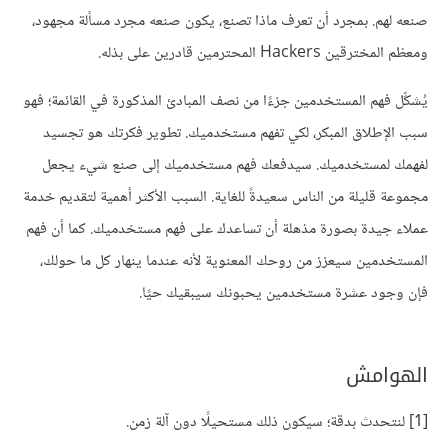
صنعه لهم. بمجرد أن تعرف ماذا تصنع، يكون صنعه مجرد مسألة مجهود،
ومعظم المخترقين Hackers المحترمين قادرين على بذله.
يُشكِّل فهم المستخدمين جزءًا من نصف المبادئ المذكورة في القائمة؛ فهو
سبب الإطلاق المبكر، لكي تفهم مستخدميك. تطوير فكرتك هو تجسيد
لفهمك لمستخدميك. سيدفعك فهم مستخدميك إلى صنع شيء يجعل
مجموعة قليلة من الناس سعيدةً للغاية. السبب الأكثر أهمية لتقديم خدمة
عملاء جيدة بصورة مذهلة أن تساعدك على فهم مستخدميك. كما أن فهم
المستخدمين سيعزز من روحك المعنوية لأنه عندما ينهار كل ما حولك،
فإن وجود عشرة مستخدمين يحبونك سيبقيك حيًا.
الهوامش
[1] لنتحدث بدقة؛ سيكون ذلك مستحيلًا دون آلة زمن.