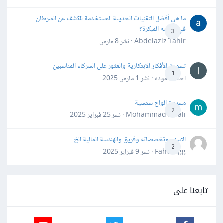
ما هي أفضل التقنيات الحديثة المستخدمة للكشف عن السرطان
في مراحله المبكرة؟
3
Abdelaziz Tahir · نشر
8 مارس
تسويق الأفكار الابتكارية والعثور على الشركاء المناسبين
1
احمد حموده · نشر
1 مارس 2025
مشروع الواح شمسية
2
Mohammad Awali · نشر
25 فبراير 2025
الاسهم وتخصصاته وفريق والهندسة المالية الخ
2
Fahd Ggg · نشر
9 فبراير 2025
تابعنا على