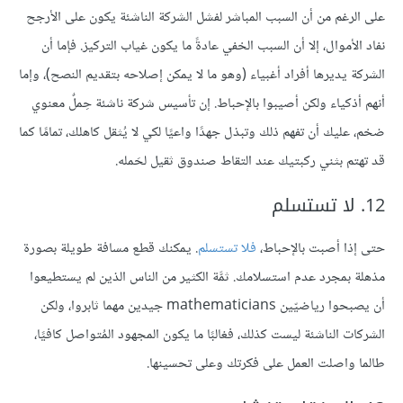
على الرغم من أن السبب المباشر لفشل الشركة الناشئة يكون على الأرجح
نفاد الأموال، إلا أن السبب الخفي عادةً ما يكون غياب التركيز. فإما أن
الشركة يديرها أفراد أغبياء (وهو ما لا يمكن إصلاحه بتقديم النصح)، وإما
أنهم أذكياء ولكن أصيبوا بالإحباط. إن تأسيس شركة ناشئة حِملٌ معنوي
ضخم، عليك أن تفهم ذلك وتبذل جهدًا واعيًا لكي لا يُثقل كاهلك، تمامًا كما
قد تهتم بثني ركبتيك عند التقاط صندوق ثقيل لحَمله.
12. لا تستسلم
حتى إذا أصبت بالإحباط،
فلا تستسلم
. يمكنك قطع مسافة طويلة بصورة
مذهلة بمجرد عدم استسلامك. ثمَّة الكثير من الناس الذين لم يستطيعوا
أن يصبحوا رياضيّين mathematicians جيدين مهما ثابروا، ولكن
الشركات الناشئة ليست كذلك، فغالبًا ما يكون المجهود المُتواصل كافيًا،
طالما واصلت العمل على فكرتك وعلى تحسينها.