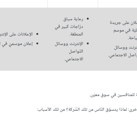
رعاية سباق
علان على جريدة
درّاجات كبير في
يّة في موسم
المنطقة.
الإعلانات على الإنتر
ياحة.
الإنترنت ووسائل
إعلان موسميّ في ا
نترنت ووسائل
التّواصل
واصل الاجتماعي.
الاجتماعي.
سة للمنافسين في سوق معيّن.
: لماذا يتسوّق النّاس من تلك الشّركة؟ من تلك الأسباب: