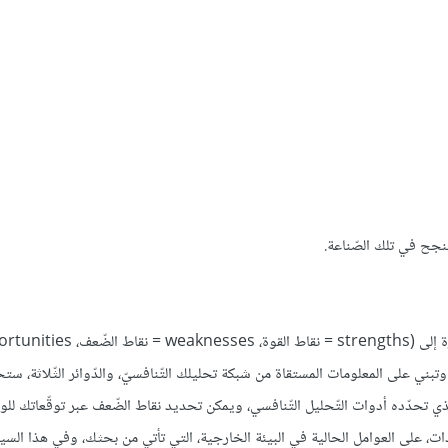
تنجح في تلك الصّناعة.
احتمال مشروعك، وتبني على المعلومات المستقاة من شبكة تحليلك التّنافسيّ، والدّوائر الثّلاثة، س
لّذي تحدّده أدوات التّحليل التّنافسي، ويمكن تحديد نقاط الضّعف عبر توقّعاتك للو
، على العوامل الحالية في البيئة الخارجية، التي تأتي من بحثك، وفي هذا السياق