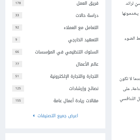
فريق العمل
يّ لرائد
178
 يخدمونها
دراسة حالات
33
التعامل مع العملاء
92
لط الضوء
التعهيد الخارجي
9
السلوك التنظيمي في المؤسسات
66
عالم الأعمال
77
التجارة والتجارة الإلكترونية
51
دما لا تكون
نصائح وإرشادات
الصّناعة، على
125
ل التّنافسي
مقالات ريادة أعمال عامة
155
اعرض جميع التصنيفات