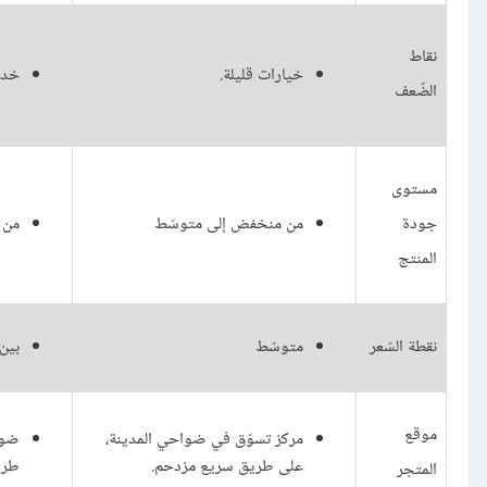
نقاط
خيارات قليلة.
خدم
الضّعف
مستوى
جودة
من منخفض إلى متوسّط
من 
المنتج
نقطة السّعر
متوسّط
بين
موقع
مركز تسوّق في ضواحي المدينة،
ضوا
على طريق سريع مزدحم.
طريق
المتجر