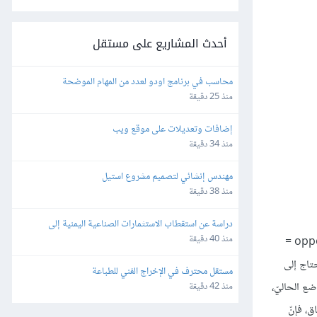
أحدث المشاريع على مستقل
محاسب في برنامج اودو لعدد من المهام الموضحة
منذ 25 دقيقة
إضافات وتعديلات على موقع ويب
منذ 34 دقيقة
مهندس إنشائي لتصميم مشروع استيل
منذ 38 دقيقة
دراسة عن استقطاب الاستثمارات الصناعية اليمنية إلى 
محافظة ظفار – سلطنة عُمان
منذ 40 دقيقة
وهناك أداة أخرى يجري استخدامها -عادة- تسمّى تحليل SWOT في إشارة إلى (strengths = نقاط القوة، weaknesses = نقاط الضّعف، opportunities =
تحتاج إلى
مستقل محترف في الإخراج الفني للطباعة
ضع الحاليّ،
منذ 42 دقيقة
، فإنّ