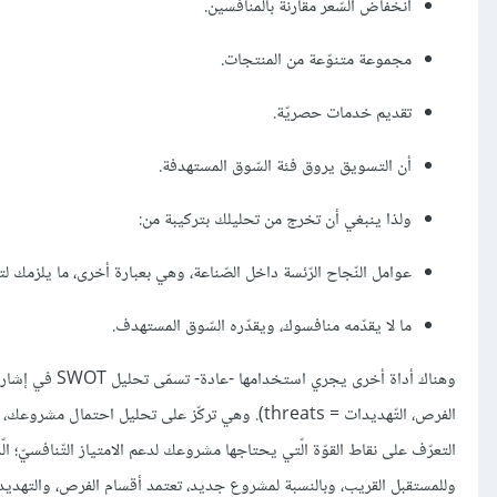
انخفاض السّعر مقارنة بالمنافسين.
مجموعة متنوّعة من المنتجات.
تقديم خدمات حصريّة.
أن التسويق يروق فئة السّوق المستهدفة.
ولذا ينبغي أن تخرج من تحليلك بتركيبة من:
عوامل النّجاح الرّئسة داخل الصّناعة، وهي بعبارة أخرى، ما يلزمك ل
ما لا يقدّمه منافسوك، ويقدّره السّوق المستهدف.
الفرص، التّهديدات = threats). وهي تركّز على تحليل 
التعرّف على نقاط القوّة الّتي يحتاجها مشروعك لدعم الامتياز التّنافسيّ؛ ا
وللمستقبل القريب، وبالنسبة لمشروع جديد، تعتمد أقسام الفرص، والتهديدات