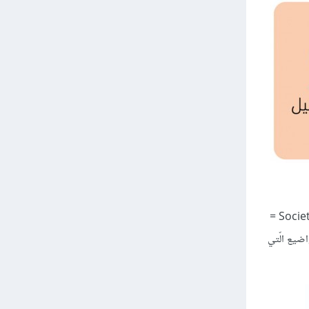
من أدوات تحليل الفرص، وقسم التّهديدات -أيضًا- نذكر تحليل PEST وهي الحروف الأولى من كلّ من: Political = سياسي، Economic = اقتصاديّ، Societal =
ذكورة أعلاه (PEST). يوضّح الشّكل 10.5 مثالًا على المواضيع الّتي