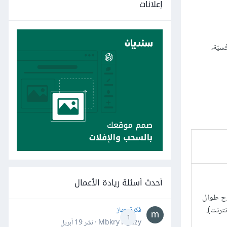
إعلانات
سيّة،
أحدث أسئلة ريادة الأعمال
وح طوال
ترنت).
فكرة جهاز
1
Mbkry Hgazy · نشر
19 أبريل