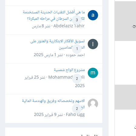
ما هي أفضل التقنيات الحديثة المستخدمة
للكشف عن السرطان في مراحله المبكرة؟
3
ح.
Abdelaziz Tahir · نشر
8 مارس
تسويق الأفكار الابتكارية والعثور على
الشركاء المناسبين
1
احمد حموده · نشر
1 مارس 2025
مشروع الواح شمسية
Mohammad Awali · نشر
25 فبراير
2
2025
الاسهم وتخصصاته وفريق والهندسة المالية
الخ
2
Fahd Ggg · نشر
9 فبراير 2025