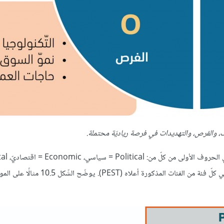
مجتمعي، technology = تكنولوجيّ. ونحدّد في هذا التّحليل المشاكل في كلّ فئة من الفئات الم