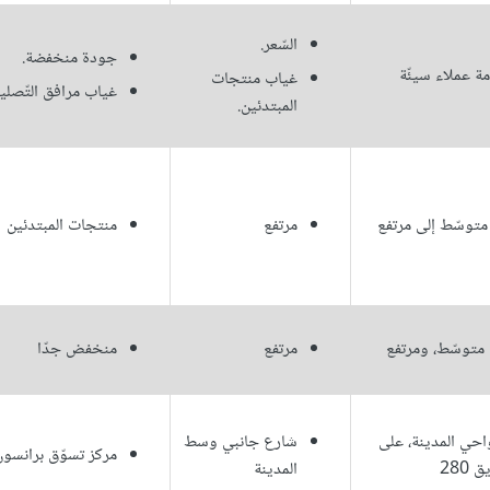
السّعر.
جودة منخفضة.
ة عملاء سيئّة
غياب منتجات
غياب مرافق التّصلي
المبتدئين.
متوسّط إلى مرتفع
مرتفع
منتجات المبتدئين
 متوسّط، ومرتفع
مرتفع
منخفض جدّا
حي المدينة، على
شارع جانبي وسط
مركز تسوّق برانسون
 280
المدينة