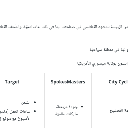
صائص الرّئيسة للمشهد التّنافسي في صناعتك، بما في ذلك نقاط القوّة، والضّعف التّناف
Target
SpokesMasters
City Cycl
السّعر.
جودة مرتفعة،
ة التّصليح
ساعات العمل (مفت
ماركات عالميّة
الأسبوع مع موقع إن