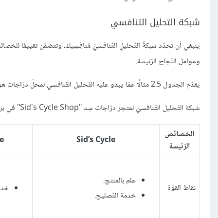
شبكة التحليل التنافسي
ينبغي أن تحدّد شبكةُ التّحليلِ التّنافسيِّ مُنافِسِيكَ، وتتضمّن تقييمًا للخ
وعوامل النّجاح الرّئيسة.
يقدّم الجدول 2.5 مثالًا عمّا يبدو عليه التّحليل التّنافسي لمحلّ درّاجات هوائيّة في منطقة سياحيّة.
شبكة التّحليل التّنافسيّ لمتجر درّاجات سِد "Sid's Cycle Shop" في برانسون بولاية ميسوري الأمريكيّة
الخصائص
e
Sid’s Cycle
الرّئيسة
علم بالمنتج.
نقاط القوّة
خدم
خدمة التّصليح.