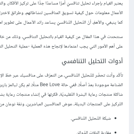
يعتبر القيام بإجراء تحليل تنافسيّ أمرًا مساعدًا جدًّا على تركيز الأفكار، والت
الأعمال معلومات حول كيفية تسويق المنافسين لنشاطاتهم، وطرائق لاخترا
كما ينبغي، والأهمّ، أنّ التّحليل التّنافسيّ يساعد رائد الأعمال على تطوير ا
سنتحدث في هذا المقال عن كيفية القيام بالتحليل التنافسي، وذلك من خلال أ
على أهم الأمور التي يجب اعتمادها لإنجاح هذه العملية -عملية التحليل ال
أدوات التحليل التنافسي
تأكّد وأنت تحضّر للتّحليل التّنافسي، من التعرّف على منافسيك عبر خطّ الإن
الصّناعة موجودة بعدُ أصلًا، ففي ح
شاكلة منتجات رعاية البشرة التّقليديّة، فكرتها في إنشاء منتجات رعاية بشرة
التّركيز على المنتجات البديلة، عوض المنافسين المباشرين، وثمّة نوعان من
شبكة التّحليل التّنافسي.
مقاربة الثلاث الدّوائر.