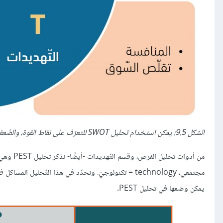
الشكل 9.5: يمكن استخدام تحليل SWOT للتعرّف على نقاط القوة، والضّعف، والفرص، والتهديدات في فرصة رياديّة محتملة.
يمكن وضعها في تحليل PEST.