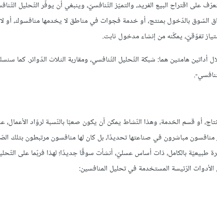
عرّف على اقتراح البيع الفريد، والتميّز التّنافسيّ، وينبغي أن يوفّر التّحليل التّنافس
ق السّوق بالدّخول بمنتج، أو خدمة فجوات في مناطق لا يخدمها منافسوك، أو لا
متياز تفوّقيّ، يمكّنه من إنشاء مدخول ثابت.
داتين هامتين هما: شبكة التّحليل التّنافسي، ومقاربة الثلاث الدّوائر. كما سنس
تنافسي-.
تاج، أو قسم الخدمة، وهذا النّشاط يمكن أن يكون صعبًا بالنّسبة لروّاد الأعمال، عن
الة Bee Love مثلًا، لم يكن لـبالمز باربر منافسون مباشرون في صناعتها تحديدًا، بل كان لها منافسون مرتبطون بتلك 
 طبيعيّة بالكامل، ذات أساس عسليّ، أنشأت سوقًا جديدًا؛ لهذا فربّما على التّحلي
 الأدوات الرّئيسة المستخدمة في تحليل المنافسين: