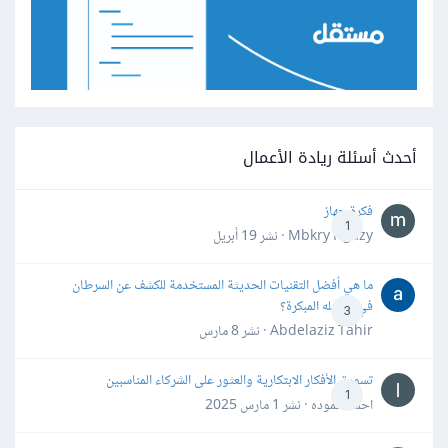
أحدث أسئلة ريادة الأعمال
فكرة جهاز
1
Mbkry Hgazy · نشر
19 أبريل
ما هي أفضل التقنيات الحديثة المستخدمة للكشف عن السرطان
في مراحله المبكرة؟
3
Abdelaziz Tahir · نشر
8 مارس
تسويق الأفكار الابتكارية والعثور على الشركاء المناسبين
1
احمد حموده · نشر
1 مارس 2025