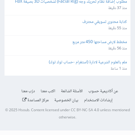
مطلوب إضافة نظام تحريك وجه (Facial Rig) لشخصيات 3D بصيغة FBX 
باستخدام Blender
منذ 37 دقيقة
كتابة محتوى تسويقي محترف
منذ 55 دقيقة
مخطط لارض مساحتها 450 متر مربع
منذ 56 دقيقة
ملم بالعلوم الشرعية لادارة (استغرام -حساب توك توك)
منذ 1 ساعة
عن أكاديمية حسوب
الأسئلة الشائعة
اكتب معنا
درّب معنا
إرشادات الاستخدام
بيان الخصوصية
مركز المساعدة
© 2025
Hsoub
.
Content licensed under
CC BY-NC-SA 4.0
unless mentioned
otherwise.