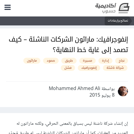
نصائح وإرشادات
إنفوجرافيك: ماراثون الشركات الناشئة – كيف
تصمد إلى غاية خط النهاية؟
نجاح
إدارة
مسيرة
طريق
صمود
ماراثون
شركة ناشئة
إنفوجرافيك
فشل
بواسطة Mohammed Ahmed Ali
8 يوليو 2015
إن إنشاء شركة ناشئة ليس بسباق بالمعنى الحرفي، ولكنه ماراثون له
العديد من العقبات، كما أن ماراثون الشركات الناشئة ليس له طريق مُحدّد