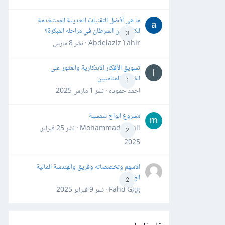
ما هي أفضل التقنيات الحديثة المستخدمة
للكشف عن السرطان في مراحله المبكرة؟
3
Abdelaziz Tahir · نشر
8 مارس
تسويق الأفكار الابتكارية والعثور على
الشركاء المناسبين
1
احمد حموده · نشر
1 مارس 2025
مشروع الواح شمسية
Mohammad Awali · نشر
25 فبراير
2
2025
الاسهم وتخصصاته وفريق والهندسة المالية
الخ
2
Fahd Ggg · نشر
9 فبراير 2025