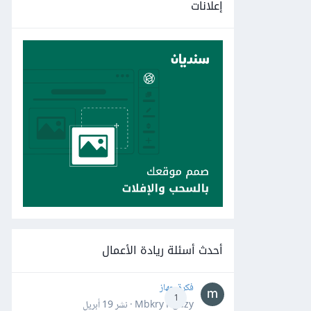
إعلانات
أحدث أسئلة ريادة الأعمال
فكرة جهاز
1
Mbkry Hgazy · نشر
19 أبريل