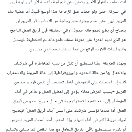
أنت صاحب القرار الأخير وتمثل عنق الزجاجة بالنسبة لأي قرار أو تطوير
في الشركة، حتى ولو جعلت عنق الزجاجة هذا أوسع قليلاً، أما عملية بناء
الفريق فهي تعني عدم وجود عنق زجاجة من الأساس، لأن الفريق لن
يحتاج أن يضع لطموحاته حدودًا، وفي الحقيقة فإن فريق العمل الناجح
هو الذي لديه القدرة على معرفة سقف طموحاته ثم التخطيط للوسائل
والتوقيتات اللازمة للرفع من هذا السقف للحد الذي يريدون.
وبهذه الطريقة أيضًا تستطيع أن تقلل من نسبة المخاطرة في شركتك،
والانتقال بها من حالة الجمود والبيروقراطية إلى حالة المرونة والاستقرار،
لأنك إذا اعتمدت على التفويض فقط؛ فستجد أن نقص فرد واحد من
الفريق –بسبب المرض مثلا- يؤدي إلى تعطيل العمل والتأخر في أداء
المهمة أو إلى عدم تنفيذ الاستراتيجية في حال خروج عضو من فريق
العمل. أما عندما تؤسس شركتك على أسس "بناء فريق العمل" فيصبح
لديك مرونة أكثر في أداء المهام، وإذا اختفى أحد أعضاء الفريق للمرض
أو لغيره سيستطيع باقي الفريق التعامل مع هذا النقص كما ينبغي وتسليم