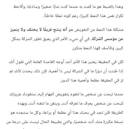
وهذا بالضبط هو ما قمت به عندما كنت شابًا صغيرًا وساذجًا، وألاحظ
تكرار نفس هذا النمط كثيرًا، رغم كونه نمطًا خاطئًا.
مشكلة هذا النمط من التفويض هو
أنه ينتج فريقًا لا يختلف ولا يتميز
عن مؤسس الشركة
، في أي شيء، الأمر الذي يعيق تطور الشركة بشكل
كبير، وللأسف فهذا النمط متكرر.
لكن في الحقيقة يعتبر هذا الأمر أحد أوجه القاعدة العامة التي تقول أنك
إذا ظننت أن دورًا ما في الشركة ليس ذا أهمية، فإن ذلك يحدث لأنك لم
ترَ في الحقيقة عظمة وأهمية هذا الدور.
عندما تبحث عن شخصٍ ما لتقوم بتفويض المهام إليه، ستقودك غريزتك
للبحث عن شخصٍ يعرف ما تعرفه أنت، ويتقن ما تتقنه أنت، وبهذه
الطريقة فلن تجد في بحثك هذا أي عظمة أو براعة، وكل ما ستجده هو
نسخة مكررة منك أنت شخصيًا، والتي بطبيعة الحال ليست على درجة من