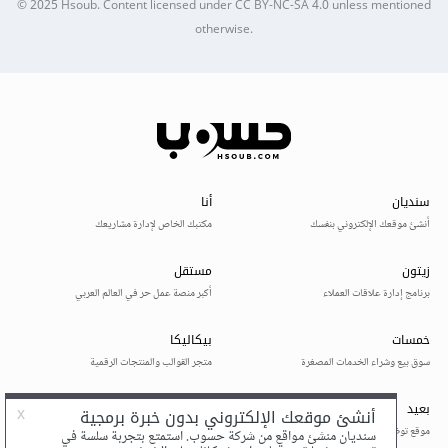
© 2025
Hsoub
.
Content licensed under
CC BY-NC-SA 4.0
unless mentioned
otherwise.