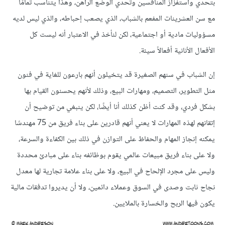
بتحدي واستفزاز المنافسين وتحدي الوضع الراهن، وهذا يتناسب تمامًا
مع سن العشرينات المفعم بالشباب، الذي يصعب إحباطه، والذي ليس لديه
مسؤوليات مادية أو اجتماعية، لكن لنأخذ في الاعتبار أنه ليست كل
الأفعال الأنانية أفعالاً سيئة.
إن الشباب في سنهم الصغيرة قد يتخيلون أنهم بارعون للغاية في فنون
مثل التطوير، التصميم، ومهارات البيع، وذلك لأنهم يحسنون القيام بها
بشكل فردي، وقد كنت أظن كذلك أنا أيضًا، لكن ينبغي من توضيح أن
إتقانهم لهذه المهارات لا يعني أنهم قادرين على بناء فريق من 75 مهندسًا
يمكنه إنجاز المهام والحفاظ على التوازن في ذلك بين الكفاءة والسرعة،
ولا على بناء فريق مبيعات عالمي يقوم بوظائفه بناء على مبادئ محددة
وليس على مجرد الإلحاح في البيع، ولا على بناء علامة تجارية لها معدل
نجاح ثابت وصدى في السوق وعملاء دائمين، ولا أن يديروا تدفقات مالية
يكون فيها الربح والخسارة بالملايين.