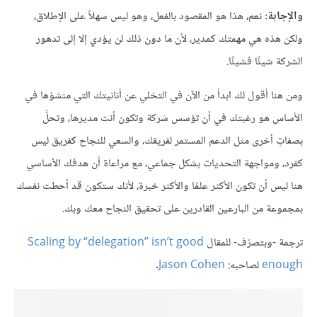
والإجابة:
نعم، هذا هو المقصود بالفعل، وهو ليس سهلاً على الإطلاق،
ولكن هذه هي مهمتك كمدير، لأن ما دون ذلك لن يؤدي إلا إلى تدهور
الشركة شيئًا فشيئًا.
ومن هنا أقول لك ابدأ من الآن في التخلي عن أنانيتك التي منشؤها في
الأساس هو رغبتك في أن تؤسس شركة وتكون أنت مديرها، وتحلَّ
بصفاتٍ أخرى مثل الدعم المستمر لفريقك، والسعي للنجاح كفريق ليس
كفرد، ومواجهة التحديات بشكل جماعي، مع مراعاة أن هدفك الأساسي
هنا ليس أن تكون الأكثر علمًا والأكثر خبرة، لأنك ستكون قد أحطت نفسك
بمجموعة من البارعين القادرين على تحقيق النجاح معك وبك.
ترجمة -وبتصرّف- للمقال
Scaling by “delegation” isn’t good
enough
لصاحبه:
Jason Cohen
.