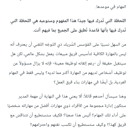
المهام في موعدها.
اللحظة التي تُدرك فيها جيّدًا هذا المفهوم وستوعبه هي اللحظة التي
تُدرك فيها بأنها قاعدة تُطبّق على الجميع بما فيهم أنت.
من السهل نسبيًا على المُؤسس الشّريك ذي التّوجّه التّقني أن يعترف أنه
ليس بالمهارة الكافية لتأسيس فريق مبيعات يعمل بشكل عالمي، لكن هل
سيتقبل حقيقة أن -رغم إتقانه لوظيفة معينة- فإنه لا يزال مسؤولاً عن
توظيف أشخاص لديهم من المهارة أكثر مما لديه؟ وليس فقط في المهام
الفردية، بل أيضًا في مهارات بناء فرق العمل؟
وهنا سيسأل أحدهم قائلاً: ألا يعني هذا في النهاية أن مهمة المدير
ستكون إدارة مجموعة من الأفراد ذوي مهارات أفضل من مهاراته شخصيًا
على أداء تلك المهام؟ أليس هذا صعبًا؟ فكيف ستستطيع أن تتناقش مع
فريق كهذا؟ وكيف ستستطيع أن تكسب ثقتهم واحترامهم؟