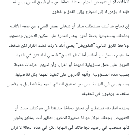
الخلاصة:
أن تفويض المهام يختلف تمامًا عن بناء فريق العمل، ومن ثم
فإنه لا يؤدي لا إلى النجاح وإلى النّموّ والتّطور.
إن نجاح شركتك سيتطلب منك أن تتخلى بعض الشيء عن صفة الأنانية
بداخلك وتستبدلها بصفة أخرى وهي القدرة على تمكين الآخرين ودعمهم،
ولاحظ الفرق التالي: "التفويض" يعني أنك لا زلت تملك القرار لكن شخصًا
ما يقوم بالعمل من أجلك، أما "بناء الفريق" فيعني أنك تثق في قدرة
الفريق على حمل مسؤولية المهمة أو القرار، وأن لديهم التزامات معينة
بسبب هذه المسؤولية، وأنهم قادرون على تنفيذ المهمة بكل تفاصيلها،
ومسؤولين في النهاية ليس عن تحقيق النتائج المرجوة فقط، بل ويرفعون
سقف ما يرغبون في تحقيقه.
وبهذه الطريقة تستطيع أن تحقق نجاحًا حقيقيًا في شركتك، حيث أن
التفويض يجعلك توكل مهامًا صغيرة للآخرين لتظهر أنت بمظهر بطولي،
لأنها ستصب في رصيد نجاحاتك في النهاية، لكن في هذه الحالة لا تزال