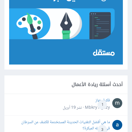
أحدث أسئلة ريادة الأعمال
فكرة جهاز
1
Mbkry Hgazy · نشر
19 أبريل
ما هي أفضل التقنيات الحديثة المستخدمة للكشف عن السرطان
في مراحله المبكرة؟
3