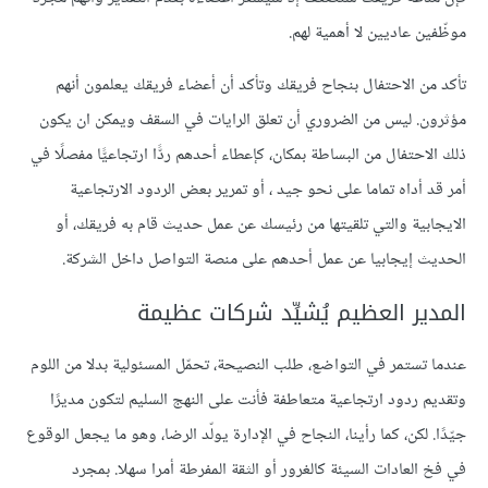
موظّفين عاديين لا أهمية لهم.
تأكد من الاحتفال بنجاح فريقك وتأكد أن أعضاء فريقك يعلمون أنهم
مؤثرون. ليس من الضروري أن تعلق الرايات في السقف ويمكن ان يكون
ذلك الاحتفال من البساطة بمكان، كإعطاء أحدهم ردًّا ارتجاعيًّا مفصلًا في
أمر قد أداه تماما على نحو جيد ، أو تمرير بعض الردود الارتجاعية
الايجابية والتي تلقيتها من رئيسك عن عمل حديث قام به فريقك، أو
الحديث إيجابيا عن عمل أحدهم على منصة التواصل داخل الشركة.
المدير العظيم يُشيِّد شركات عظيمة
عندما تستمر في التواضع، طلب النصيحة، تحمّل المسئولية بدلا من اللوم
وتقديم ردود ارتجاعية متعاطفة فأنت على النهج السليم لتكون مديرًا
جيّدًا. لكن، كما رأينا، النجاح في الإدارة يولّد الرضا، وهو ما يجعل الوقوع
في فخ العادات السيئة كالغرور أو الثقة المفرطة أمرا سهلا. بمجرد