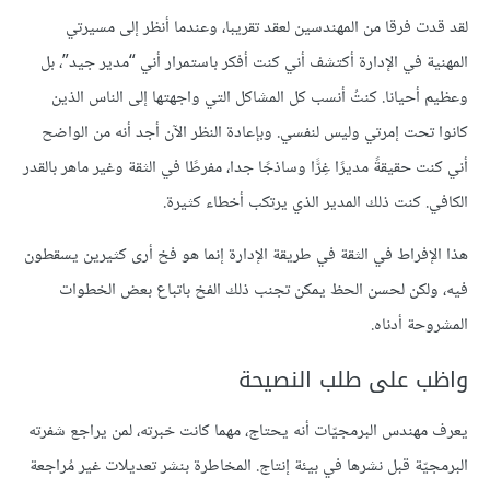
لقد قدت فرقا من المهندسين لعقد تقريبا، وعندما أنظر إلى مسيرتي
المهنية في الإدارة أكتشف أني كنت أفكر باستمرار أني “مدير جيد”، بل
وعظيم أحيانا. كنتُ أنسب كل المشاكل التي واجهتها إلى الناس الذين
كانوا تحت إمرتي وليس لنفسي. وبإعادة النظر الآن أجد أنه من الواضح
أني كنت حقيقةً مديرًا غِرًّا وساذجًا جدا، مفرطًا في الثقة وغير ماهر بالقدر
الكافي. كنت ذلك المدير الذي يرتكب أخطاء كثيرة.
هذا الإفراط في الثقة في طريقة الإدارة إنما هو فخ أرى كثيرين يسقطون
فيه، ولكن لحسن الحظ يمكن تجنب ذلك الفخ باتباع بعض الخطوات
المشروحة أدناه.
واظب على طلب النصيحة
يعرف مهندس البرمجيّات أنه يحتاج، مهما كانت خبرته، لمن يراجع شفرته
البرمجيّة قبل نشرها في بيئة إنتاج. المخاطرة بنشر تعديلات غير مُراجعة