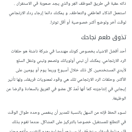
ذاته عقبة في طريق الموظف الغِر والذي يجد صعوبة في الاستقرار. .
استعمل الذكاء العاطفي والتعاطف. و يمكنك دائما إرجاء ردك الارتجاعي
لوقت آخر ولوضع أكثر خصوصية أو أقل توترا.
تذوق طعم نجاحك
أحد أفضل الاشياء بخصوص كونك مهندسا في شركة ناشئة هو حلقات
الرد الارتجاعي. يمكنك أن تبني أولوياتك وتصمم وتبني وتنقل السلع
لأيدي المستخدمين. كل ذلك خلال أسبوع وربما يوم أو يومين على
الأكثر. وحلقات الرد الارتجاعي تلك هي وقود لمعنويات فريقك، ولها تأثير
إيجابي في إنتاجيّته كما أنها تُمدّ كل عضو في الفريق بالسعادة والرضا عن
الوظيفة.
لسوء الحظ فإنه من السهل بالنسبة للمدير أن ينغمس وحده طوال الوقت
في التطلع للمستقبل، خصوصا بالتركيز على المشاكل. عندما تقوم بذلك
فإن مناعة فريقك ستضعُف إذ سيشعر أعضاءه بعدم التقدير وأنهم مجرّد