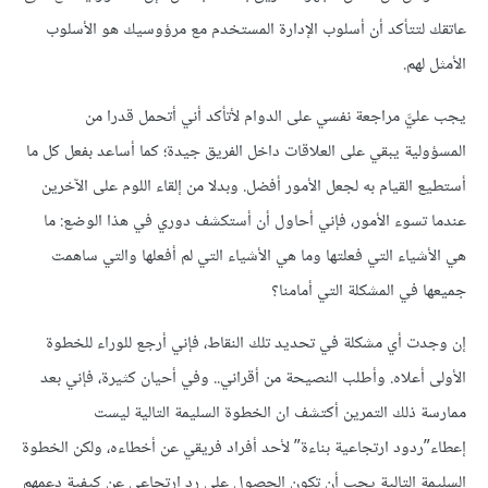
عاتقك لتتأكد أن أسلوب الإدارة المستخدم مع مرؤوسيك هو الأسلوب
الأمثل لهم.
يجب عليَّ مراجعة نفسي على الدوام لأتأكد أني أتحمل قدرا من
المسؤولية يبقي على العلاقات داخل الفريق جيدة؛ كما أساعد بفعل كل ما
أستطيع القيام به لجعل الأمور أفضل. وبدلا من إلقاء اللوم على الآخرين
عندما تسوء الأمور، فإني أحاول أن أستكشف دوري في هذا الوضع: ما
هي الأشياء التي فعلتها وما هي الأشياء التي لم أفعلها والتي ساهمت
جميعها في المشكلة التي أمامنا؟
إن وجدت أي مشكلة في تحديد تلك النقاط، فإني أرجع للوراء للخطوة
الأولى أعلاه. وأطلب النصيحة من أقراني.. وفي أحيان كثيرة، فإني بعد
ممارسة ذلك التمرين أكتشف ان الخطوة السليمة التالية ليست
إعطاء”ردود ارتجاعية بناءة” لأحد أفراد فريقي عن أخطاءه، ولكن الخطوة
السليمة التالية يجب أن تكون الحصول على رد ارتجاعي عن كيفية دعمهم