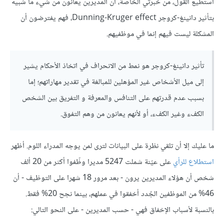
أستطيع القول، من خبرتي الخاصة، أن المديرين يعانون من شيء ما شبيه
بتأثير دانينغ-كروجر Dunning-Kruger effect، فهم يفترضون أن
المشكلة ليست فيهم إنما في موظفيهم.
تأثير دانينغ-كروجر هو نمط من الانحراف في اتخاذ الأحكام يشير
إلى ميل الأشخاص غير المؤهلين للمبالغة في تقدير مهاراتهم؛ إما
بسبب عدم قدرتهم على التنافس والمعرفة و التفريق بين الشخص
الكفء وغير الكفء، أو لأنهم يعانون من وهم التفوق.
ما عليك إلا أن تلقي نظرة على البيانات لترى لمن يوجه المدراء اللوم. أظهر
استطلاع للرأي
على عيّنة شملت 5247 مديرا وظّفوا أكثر من 20 ألف
شخص أن هؤلاء المديرين يرون - بعد مرور 18 شهرا على التوظيف - أن
46% من الموظفين الجُدد أخفقوا في عملهم، بينما نجح 20% فقط.
بالنسبة لأسباب الإخفاق فهي - حسب المديرين - على النحو التالي: