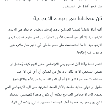
على نحو أفضل في المستقبل.
كن متعاطفا في ردودك الارتجاعية
أكثر أداة فاعليةً لتنمية العاملين تحت إمرتك وتطوير فريقك هي الردود
الارتجاعية؛ إلا أنها من أصعب الأمور انجازًا على نحو سليم. تسبّب الردود
الارتجاعية إذا ما استخدمت على نحو خاطئ في تأثير ضار ملازم غير
مرغوب فيه إطلاقا.
أنتظر دائما وقتا قبل تسليم ردي الارتجاعي حتى أفهم كيف يُحتَمل أن
يتلقى الشخص الآخر ذلك الرد. هل من الممكن أن أرى في الأرجاء
مصافحات حماسية للتهنئة؟ أم أن الموظف سيشعر بالألم والانزعاج؟
حاول أن تولي عناية خاصة بالآثار العامة المترتبة على الرد الارتجاعي الذي
تقدمه. الرد الارتجاعي الصريح يمكنه أن يكون محفزًا للمهندس المحنك
الذي يرنو بعينيه لخطوة أعلى توصله للمستوى التالي، ولكنه في الوقت