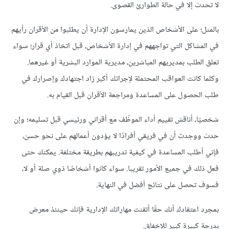
لا تحدث إلا في حالة الطوارئ القصوى.
بالمثل؛ على الأشخاص الذين يمارسون الإدارة أن يطلبوا من الأقران رأيهم
في المشاكل التي تواجههم في إدارة الأشخاص، قبل اتخاذ أي قرار؛ سواء
تعلق الطلب بمديريهم المباشرين، مديرية الموارد البشرية أو غيرهما.
وكلما كانت العواقب المحتملة لإجرائك أكبر زاد اجتهادك وإصرارك في
طلب الحصول على المساعدة ومراجعة الأقران قبل القيام به.
شخصيًا، أناقش تقييم أداء الموظّف مع أقراني ورئيسي قبل تسليمه؛ وإن
حدث ووجدت أن في فريقي أفرادًا لا يؤدون أعمالهم على نحو حسن،
فإني أطلب المساعدة في كيفية تدريبهم بطريقة مختلفة. يمكنك حتى
فعل ذلك في جميع الأمور تقريبا. سواء كانوا أشخاصًا ذوي صلة أو لا،
فسوف تحصل على نتائج أفضل في النهاية.
بمجرد اعتقادك أنك حقًا أتقنت مهاراتك الإدارية فإنك حينئذ معرض
بدرجة كبيرة كبير للإخفاق.