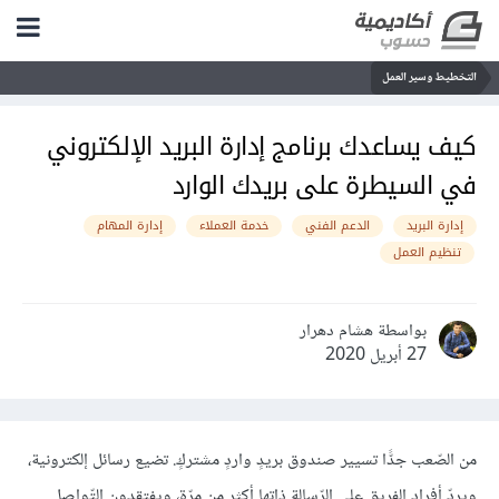
التخطيط وسير العمل
كيف يساعدك برنامج إدارة البريد الإلكتروني
في السيطرة على بريدك الوارد
إدارة البريد
الدعم الفني
خدمة العملاء
إدارة المهام
تنظيم العمل
بواسطة هشام دهرار
27 أبريل 2020
من الصّعب جدًّا تسيير صندوق بريدٍ واردٍ مشتركٍ. تضيع رسائل إلكترونية،
ويردّ أفراد الفريق على الرّسالة ذاتها أكثر من مرّة، ويفتقدون التّواصل