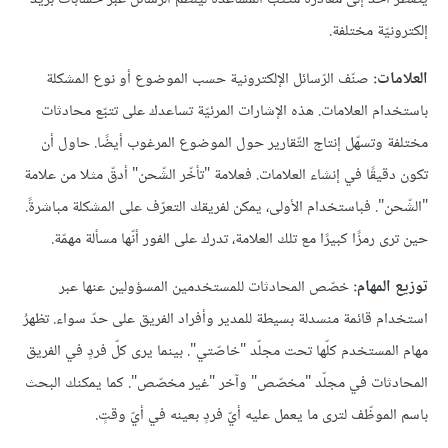
إلكترونيّة مختلفة.
العلامات:
صنّف الرّسائل الإلكترونية حسب الموضوع أو نوع المشكلة
باستخدام العلامات. هذه الإشارات المرئيّة تساعدك على تتبّع محادثات
مختلفة وتسهّل إنتاج التّقارير حول الموضوع المرغوب أيضًا. حاول أن
تكون دقيقًا في إنشاء العلامات. فعلامة "تأخّر الشّحن" أدقّ مثلا من علامة
"الشّحن". فباستخدام الأولى، يمكن لفريقك التعرّف على المشكلة مباشرةً.
حين ترى رمزًا كبيرًا مع تلك العلامة، تدرك على الفور أنّها مسألة مهمّة.
توزيع المهام:
خصّص المحادثات للمستخدمين المسؤولين عنها عبر
استخدام قائمة منسدلة بسيطة للمدير وأفراد الفريق على حدّ سواء. تظهرُ
مهام المستخدم كلّها تحت مجلّد "خاصّتي". بينما يرى كلّ فردٍ في الفريق
المحادثات في مجلّد "مخصّص" وآخر "غير مخصّص". كما يمكنك البحث
باسم الموظّف لترى ما يعمل عليه أيّ فردٍ بعينه في أيّ وقتٍ.