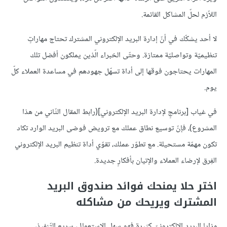
اللاّزم لحلّ المشاكل القائمة.
لا أحد يشكّك في أنّ إدارة البريد الإلكتروني المشترك تحتاج مهاراتٍ
تنظيميّة وتواصليّة ممتازة. وحتّى الخبراء الّذين يملكون أفضل تلك
المهارات يحتاجون فوقها إلى أداة تسهّل جهودهم في مساعدة العملاء كلّ
يوم.
في غياب [برنامجٍ لإدارة البريد الإلكتروني](رابط المقال الثّاني من هذا
المشروع)، فإنّ توسيع نطاق عملك مع ترويض فوضى البريد الوارد تكاد
تكون مهمّة مستحيلة. مع تطوّر عملك، تقوّي أداة تنظيم البريد الإلكتروني
الفِرق لإرضاء العملاء والإتيان بأفكارٍ جديدة.
اختر حلا يمنحك فوائد صندوق البريد
المشترك ويريحك من مشاكله
مزايا البريد الإلكترونيّ كثيرة فهو سهل الاستعمال، سريع التّنفيذ،