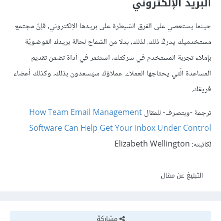
البريد الإلكتروني
حينما يستعصي على الفرق السّيطرة على بريدها الإلكتروني، فإنّ مجتمع
مستخدميك يدركُ ذلك. لذلك، بدلا من السّماح لحالة بريدك الفوضويّة
بإملاء تجربة المستخدم في شركتك، استثمر في أداة تضمن تقديم
المساعدة الّتي يحتاجها العملاء. عملاؤك سيَسعدون بذلك، وكذلك أعضاء
فريقك.
ترجمة -وبتصرف- للمقال
How Team Email Management
Software Can Help Get Your Inbox Under Control
لكاتبته: Elizabeth Wellington
التبليغ عن مقال
مشاركة