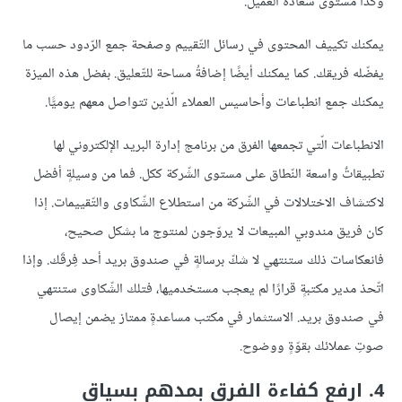
وكذا مستوى سعادة العميل.
يمكنك تكييف المحتوى في رسائل التّقييم وصفحة جمع الرّدود حسب ما
يفضّله فريقك. كما يمكنك أيضًا إضافةُ مساحة للتّعليق. بفضل هذه الميزة
يمكنك جمع انطباعات وأحاسيس العملاء الّذين تتواصل معهم يوميًّا.
الانطباعات الّتي تجمعها الفرق من برنامج إدارة البريد الإلكتروني لها
تطبيقاتٌ واسعة النّطاق على مستوى الشّركة ككل. فما من وسيلةٍ أفضل
لاكتشاف الاختلالات في الشّركة من استطلاع الشّكاوى والتّقييمات. إذا
كان فريق مندوبي المبيعات لا يروّجون لمنتوج ما بشكل صحيح،
فانعكاسات ذلك ستنتهي لا شكّ برسالةٍ في صندوق بريد أحد فِرقَك. وإذا
اتّحذ مدير مكتبةٍ قرارًا لم يعجب مستخدميها، فتلك الشّكاوى ستنتهي
في صندوق بريد. الاستثمار في مكتب مساعدةٍ ممتاز يضمن إيصال
صوتِ عملائك بقوّةٍ ووضوح.
4. ارفع كفاءة الفرق بمدهم بسياق