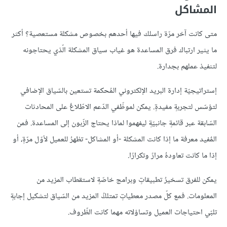
المشاكل
متى كانت آخر مرّة راسلك فيها أحدهم بخصوص مشكلة مستعصية؟ أكثر
ما يثير ارتباك فرق المساعدة هو غياب سياق المشكلة الّذي يحتاجونه
لتنفيذ عملهم بجدارة.
إستراتيجيّة إدارة البريد الإلكتروني المُحكمة تستعين بالسّياق الإضافي
لتؤسّس لتجربةٍ مفيدةٍ. يمكن لموظّفي الدّعم الاطّلاعٌ على المحادثات
السّابقة عبر قائمةٍ جانبيّةٍ ليفهموا لماذا يحتاج الزّبون إلى المساعدة. فمن
المٌفيد معرفة ما إذا كانت المشكلة -أو المشاكل- تظهرُ للعميل لأوّل مرّةٍ، أو
إذا ما كانت تعاودهُ مرارً وتكرارًا.
يمكن للفرق تسخيرُ تطبيقاتٍ وبرامج خاصّةٍ لاستقطاب المزيد من
المعلومات. فمع كلّ مصدر معطياتٍ تمتلكُ المزيد من السّياق لتشكيل إجابةٍ
تلبّي احتياجات العميل وتساؤلاته مهما كانت الظّروف.