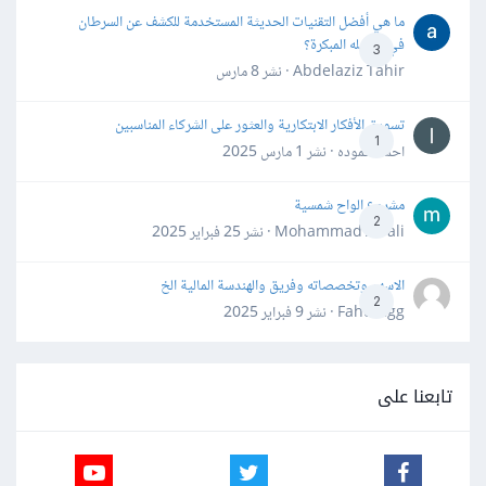
ما هي أفضل التقنيات الحديثة المستخدمة للكشف عن السرطان
في مراحله المبكرة؟
3
Abdelaziz Tahir · نشر
8 مارس
تسويق الأفكار الابتكارية والعثور على الشركاء المناسبين
1
احمد حموده · نشر
1 مارس 2025
مشروع الواح شمسية
2
Mohammad Awali · نشر
25 فبراير 2025
الاسهم وتخصصاته وفريق والهندسة المالية الخ
2
Fahd Ggg · نشر
9 فبراير 2025
تابعنا على