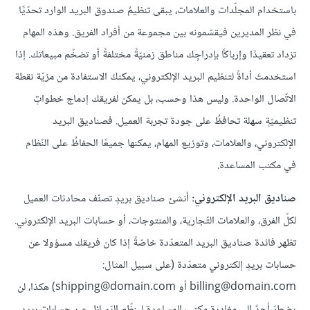
باستخدام المجلّدات والعلامات، يبقى تنظيمُ صندوق البريد الوارد تحدّيًا
في نظر المديرين فيقسّمونه بين مجموعة من أفراد الفريق. وهذه المهام
تزداد تعقيدًا وإرباكًا بإدراجِك مناطق زمنيّةً مختلفةً أو تضخّم مبيعاتك. إذا
استخدمتَ أداةً لتنظيم البريد الإلكتروني، يمكنكَ الاستفادة من مزيّة نقطة
الاتّصال الواحدة. وليس هذا وحسب، بل يمكن لفريقك إدماج خطواتٍ
تنظيميّةٍ سهلة تحافظُ على جودة تجربة العميل. فصناديق البريد
الإلكتروني، والعلامات، وتوزيع المهام، يمكنها جميعًا الحفاظُ على النّظام
في مكتب المساعدة.
صناديق البريد الإلكتروني:
أنشئ صناديق بريدٍ تصنّف محادثات العميل
لكلّ الفرق، والعلامات التّجارية، والمنتوجات، أو حسابات البريد الإلكتروني.
تظهر فائدة صناديق البريد المتعدّدة خاصّةً إذا كان فريقك مسؤولا عن
حسابات بريدٍ إلكتروني متعدّدة (على سبيل المثال:
billing@domain.com أو shipping@domain.com) هكذا، لن
يضطرّ أحدٌ إلى مغادرة مكتب المساعدة لينظّم الرّسائل عبر حسابات بريد