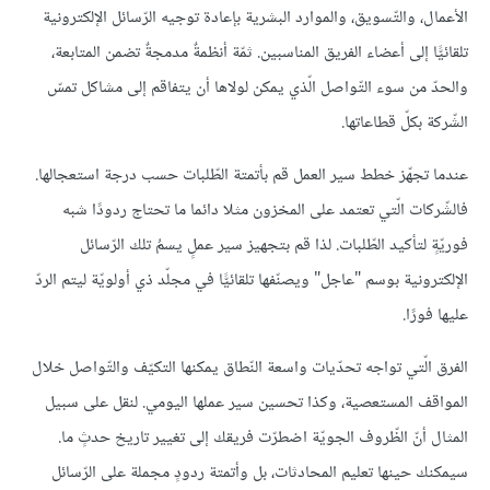
الأعمال، والتّسويق، والموارد البشرية بإعادة توجيه الرّسائل الإلكترونية
تلقائيًّا إلى أعضاء الفريق المناسبين. ثمّة أنظمةٌ مدمجةٌ تضمن المتابعة،
والحدّ من سوء التّواصل الّذي يمكن لولاها أن يتفاقم إلى مشاكل تمسّ
الشّركة بكلّ قطاعاتها.
عندما تجهّز خطط سير العمل قم بأتمتة الطّلبات حسب درجة استعجالها.
فالشّركات الّتي تعتمد على المخزون مثلا دائما ما تحتاج ردودًا شبه
فوريّةٍ لتأكيد الطّلبات. لذا قم بتجهيز سير عملٍ يسمُ تلك الرّسائل
الإلكترونية بوسم "عاجل" ويصنّفها تلقائيًّا في مجلّد ذي أولويّة ليتم الردّ
عليها فورًا.
الفرق الّتي تواجه تحدّيات واسعة النّطاق يمكنها التكيّف والتّواصل خلال
المواقف المستعصية، وكذا تحسين سير عملها اليومي. لنقل على سبيل
المثال أنّ الظّروف الجويّة اضطرّت فريقك إلى تغيير تاريخ حدثٍ ما.
سيمكنك حينها تعليم المحادثات، بل وأتمتة ردودٍ مجملة على الرّسائل