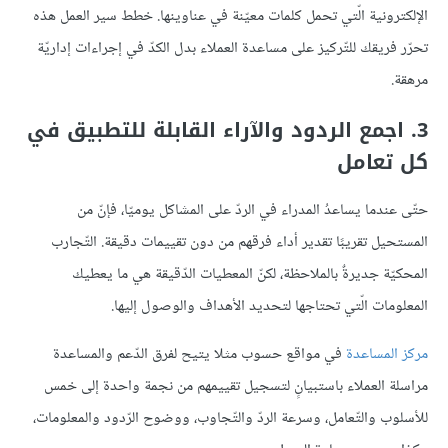
الإلكترونية الّتي تحمل كلمات معيّنة في عناوينها. خطط سير العمل هذه
تحرّر فريقك للتّركيز على مساعدة العملاء بدل الكدّ في إجراءات إداريّة
مرهقة.
3. اجمع الردود والآراء القابلة للتطبيق في
كل تعامل
حتّى عندما يساعدُ المدراء في الردّ على المشاكل يوميّا، فإنّ من
المستحيل تقريبًا تقدير أداء فرقهم من دون تقييمات دقيقة. التّجارب
المحكيّة جديرةٌ بالملاحظة، لكنّ المعطيات الدّقيقة هي ما يعطيك
المعلومات الّتي تحتاجها لتحديد الأهداف والوصول إليها.
مركز المساعدة
في مواقع حسوب مثلا يتيح لفرق الدّعم والمساعدة
مراسلة العملاء باستبيانٍ لتسجيل تقييمهم من نجمة واحدة إلى خمس
للأسلوب والتّعامل، وسرعة الردّ والتّجاوب، ووضوح الرّدود والمعلومات،