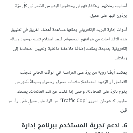
أساليب زملائهم. وهكذا، فهم لن يحتاجوا للبدء من الصّفر في كلّ مرّة
يردّون فيها على عميل.
أدوات إدارة البريد الإلكتروني يمكنها مساعدة أعضاء الفريق في تطبيق
هذه الاقتراحات من هواتفهم المحمولة. فبعد استلام تنبيه بوجود رسالة
إلكترونيّة جديدة، يمكنك إضافة ملاحظة داخليّة وتعيين المحادثة إلى
زملائك.
يمكنك أيضًا رؤية من يردّ على المراسلة في الوقت الحالي لتجنّب
التّداخل أو الرّدود المتعدّدة: علامات صفراء وحمراء بسيطةٌ تُظهر من
يقوم بالردّ على المحادثة. وحتّى إذا غفلت عن تلك العلامات، يمنعك
تطبيق كـ شرطيّ المرور "Traffic Cop" من الردّ على عميلٍ تلقّى ردًّا من
قبل.
6. ادعم تجربة المستخدم ببرنامج إدارة