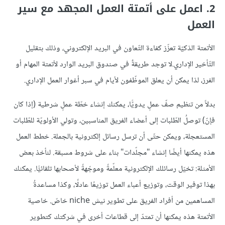
2. اعمل على أتمتة العمل المجهد مع سير
العمل
الأتمتة الذكيّة تعزّز كفاءة التّعاون في البريد الإلكتروني، وذلك بتقليل
التّأخير الإداري.لا توجد طريقةٌ في صندوق البريد الوارد لأتمتة المهام أو
الفرز، لذا يمكن أن يعلق الموظّفون لأيام في سبر أغوار العمل الإداري.
بدلاً من تنظيم صفّ عملٍ يدويًّا، يمكنك إنشاء خطّة عملٍ شرطية (إذا كان
فإنّ) توصلُ الطّلبات إلى أعضاء الفريق المناسبين، وتولي الأولويّة للطّلبات
المستعجلة، ويمكن حتّى أن ترسل رسائل إلكترونية بالجملة. خطط العمل
هذه يمكنها أيضًا إنشاء "مجلّدات" بناء على شروط مسبقة. لنأخذ بعض
الأمثلة: تخيّل رسائلك الإلكترونية معلّمةً وموجّهةً لأصحابها تلقائيًّا. يمكنك
بهذا توفير الوقت، وتوزيع أعباء العمل توزيعًا عادلًا، وكذا مساعدةُ
المساهمين من أفراد الفريق على تطوير نيش niche خاصّ. خاصية
الأتمتة هذه يمكنها أن تمتدّ إلى قطاعات أخرى في شركتك كتطوير