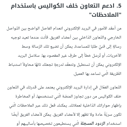
5. ادعم التعاون خلف الكواليس باستخدام
"الملاحظات"
من أعقَد الأمور في البريد الإلكتروني انعدام الفاصل الواضح بين التّواصل
الخارجي والتّعاون الدّاخلي بين أعضاء الفريق. فأنت عندما تعيد توجيه
رسالةٍ إلى فنيٍّ طلبًا للمساعدة، يمكن أن تضيع تلك الرّسالة وسط
الأخريات، أو تٌرسَل خطأ إلى طرفٍ غير المقصود بها. سلاسل البريد
الإلكتروني يمكن أن تستطيل وتتعقّد لدرجةٍ تجعلك تائهًا محاولاً استنباط
الطّريقة الّتي تساعد بها العميل.
التّعاون الفعّال في إدارة البريد الإلكتروني يعتمد على قدرتك في التّعاون
خلف الكواليس من دون تجاوز المنصّة الّتي تستخدمها، أو المخاطرة
بإظهار حواراتك الدّاخلية لعملائك. يمكنك فعل ذلك عبر الملاحظات الّتي
تكون سريّةً عادة ولا تظهر إلا لأعضاء الفريق. يمكن لأعضاء الفريق أيضًا
استخدام
الرّدود المسجّلة
الّتي يستطيعون تخصيصها بأساليبهم أو