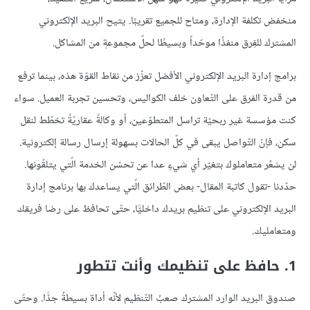
منخفض تكلفة الإدارة، ومتاح للجميع تقريبًا. يتيح البريد الإلكتروني
المشترك للفِرق منفذًا موحّداً وبسيطًا لحلّ مجموعةٍ من المشاكل.
برامج إدارة البريد الإلكتروني الأفضل تعزّز من نقاط القوّة هذه، بينما ترفع
من قدرة الفرق على التّعاون خلف الكواليس، وتحسين تجربة العميل. سواء
كنت مؤسسة غير ربحيّة تراسل المتطوّعين، أو وكالةً عقاريّةً تخطّط لنقل
سكن، فإنّ التّواصل يبقى في كلّ الحالات بسهولة إرسال رسالة إلكترونية.
لن يشعُر متعاملوك بتغيّر أي شيءٍ عدا عن تحسّن الخدمة الّتي يتلقّونها.
حدّدنا -تقول كاتبة المقال- بعض الطّرائق الّتي يساعدك بها برنامج إدارة
البريد الإلكتروني على تنظيم بريدك داخليًّا، حتّى تحافظ على رضا فريقك
ومتعامليك.
1. حافظ على تنظيمك وأنت تتطور
صندوق البريد الوارد المشترك صعبُ التّنظيم لأنّه أداة بسيطةُ جدًّا. وحتّى