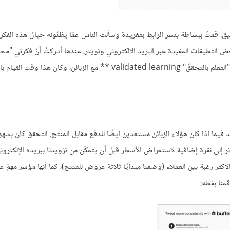
 قمتُ ببساطة بنشر الرابط بتغريدة وسألت الناس عمّا يظنّونه حيال هذه الفكرة
لتعليقات المفيدة عبر البريد الالكتروني وتويتر، عندها أدركتُ أنّ فكرتي "محق
(validated) حسب تعبير ايريك رايس، لقد كانت تجربتي الأولى لتطبيق "التعلم بالتحققّ" validated learning ** مع الزبائن، وكا
ّد فيما إذا كان هؤلاء الزبائن مستعدين أيضًا للدفع مقابل المنتج. التحقق كان بسهول
ر إلى نقرة إضافية لاستعراض الأسعار قبل أن يتمكّن من تزويدنا ببريده الإلكتر
أكثر رغبة بين العملاء (وضعنا مبدأيًا ثلاثة عروض للمنتج)، كما أنها مؤشر مهمّ ع
منا بفعله: