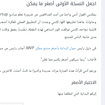
اجعل النسخة الأولى أصغر ما يمكن
قابلية نجاحه، لكنني توقفت فور انتباهي لهذه النقطة، تنفّستُ بعمق وقلت 
مدى حاجة الناس للمنتج.
في دليل رايس
حول البداية بأصغر منتج ممكن
MVP، أجاب رايس عن سؤالٍ مفتاحيّ شائع "ما هو الحدّ الأدنى الذي يمكن أن يكون عليه منتجي وفق مبادئ MVP؟"
فأجاب: "ربما سيكون أصغر بكثير مما تظن".
ورغم أنني قرأتُ هذه العبارة مرات عديدة وكثيرًا ما كنتُ أحدّث الآخرين عن
الاختبار الأصغر
إليكم البداية التي انطلقنا منها: