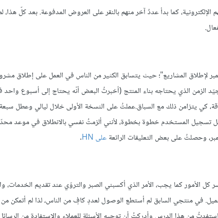
إلكترونية، كما بدأ عددٌ آخر منهم بالنقر على العروض المدفوعة. بعد كلّ هذا، لم
عال.
Bu مع حديث Hacker News حول "سباق نوفمبر لإطلاق المشاريع"؛ حيث يتسابق الكثير من الناس في العمل على إطلاق م
جيّد الزمن الذي يحتاجه بناء المنتج (أخبرتُ البعض أنّه يحتاج إلى أسبوع واحد ف
لاقة، كي يتزامن ذلك مع السباق.عملتُ على النسخة الأولى خلال ليالي وعطل سبعة 
دليل تسجيل المستخدم خطوة بخطوة، لأنني ألزمتُ نفسي بالانطلاق في موعد محد
على
HN
.
 بناء منتج، حيث لم تسر كل الأمور كما يجب، الأمر الذي أكسبني الصبر والتروّي عند تقديم الخدمات، 
عميل. في منتجي السابق لم أستطع الوصول لعددٍ كافٍ من الناس، لذا لم أتمكن من
ستفدتُ من هذا الدرس وأدركتُ أن توجيه الأسئلة للعملاء والاستفادة من الرسائل ا