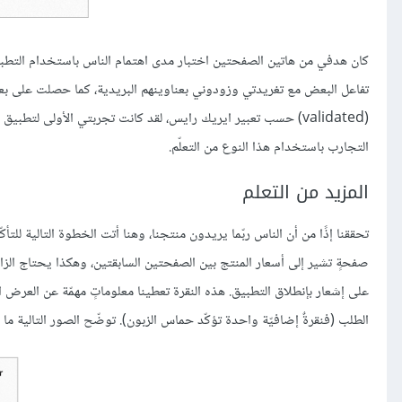
كان هدفي من هاتين الصفحتين اختبار مدى اهتمام الناس باستخدام التطبيق.
تفاعل البعض مع تغريدتي وزودوني بعناوينهم البريدية، كما حصلت على بعض ا
التجارب باستخدام هذا النوع من التعلّم.
المزيد من التعلم
تحققنا إذًا من أن الناس ربّما يريدون منتجنا، وهنا أتت الخطوة التالية للتأك
صفحةٍ تشير إلى أسعار المنتج بين الصفحتين السابقتين، وهكذا يحتاج الزائ
على إشعار بإنطلاق التطبيق. هذه النقرة تعطينا معلوماتٍ مهمّة عن العرض ال
الطلب (فنقرةٌ إضافيّة واحدة تؤكّد حماس الزبون). توضّح الصور التالية ما ق