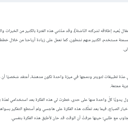
كاتب نشر المقال بُعيد إطلاقه لشركته النّاشئة)، وقد مدّتني هذه الفترة بالكثير من الخبرات وا
خمسمئة مستخدم، الكثير منهم نشطون، كما نعمل على زيادة أرباحنا من خلال خطط
ي عدّة تطبيقات لتويتر ودمجها في ميزة واحدة تكون مدهشة، أعتقد شخصيًا أن م
ربة ممتعة.
 يدويًا كلّ واحدة منها على حدى، خطرت لي هذه الفكرة بعد استخدامي لعدّة ب
ار الصباح، فيما بعد تملّكت هذه الفكرة على هاجسي ولم أستطع التفكير بسواها،
يتجاوب مع طلبي؛ حينها عرفتُ أن الوقت قد حان لأطبّق هذه الفكرة بنفسي.