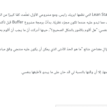
يمكنني القول أنني واحدٌ من أشد المدافعين عن ضرورة تعلّم مبادئ Lean Startup التي نظمها ايريك رايس، ومع مشروعي الأوّل، تعلّمت كمًا كبيرًا 
وحاولتُ جاهدًا تطبيقها كلّها، لكنني وجدت أن التطبيق العملي للفكرة أصع
لنفسي: "هل أقوم بالأمور بالشكل الصحيح؟"، حينها أدركت أنّ ما يجب أنْ أقوم به
ها، إلا أن وقتها بالنسبة لي قد حان على ما يبدو، لأطبقها بنفسي.