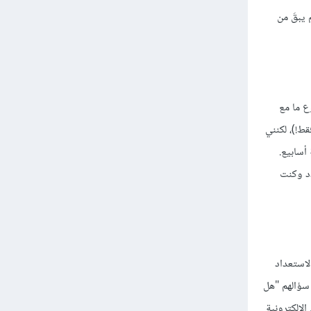
 يبقَ من
شروع ما مع
قط!)، لكنني
أسابيع.
ّد وكنت
والاستعداد
 سؤالهم "هل
لالكترونية