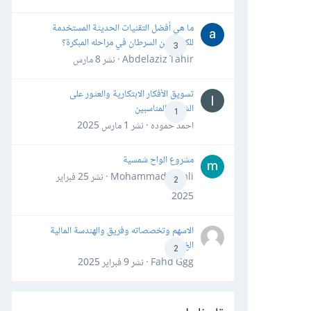
ما هي أفضل التقنيات الحديثة المستخدمة
للكشف عن السرطان في مراحله المبكرة؟
3
Abdelaziz Tahir · نشر
8 مارس
تسويق الأفكار الابتكارية والعثور على
الشركاء المناسبين
1
احمد حموده · نشر
1 مارس 2025
مشروع الواح شمسية
Mohammad Awali · نشر
25 فبراير
2
2025
الاسهم وتخصصاته وفريق والهندسة المالية
الخ
2
Fahd Ggg · نشر
9 فبراير 2025