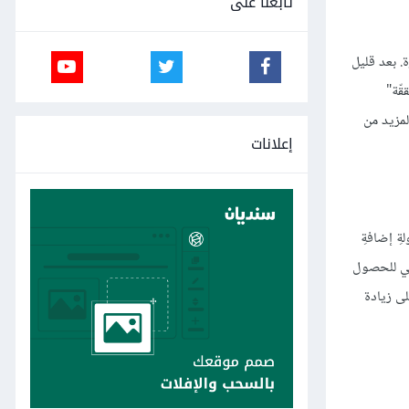
تابعنا على
. بعد قليل
قّة"
ن هذا وقت القيام بالمزيد من
إعلانات
ةِ إضافةِ
وني للحصول
لى زيادة