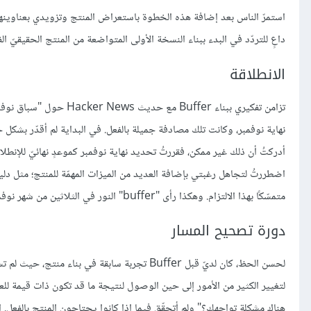
استمرّ الناس بعد إضافة هذه الخطوة باستعراض المنتج وتزويدي بعناوينهم ال
داعٍ للتردّد في البدء ببناء النسخة الأولى المتواضعة من المنتج الحقيقيّ الف
الانطلاقة
تزامن تفكيري ببناء ffer
نهاية نوفمبر، وكانت تلك مصادفة جميلة بالفعل. في البداية لم أقدّر بشكل 
أدركتُ أن ذلك غير ممكن، فقررتُ تحديد نهاية نوفمبر كموعدٍ نهائيّ للإنط
اضطررتُ لتجاهل رغبتي بإضافة العديد من الميزات المهمّة للمنتج؛ مثل 
متمسّكًا بهذا الالتزام. وهكذا رأى "buffer" النور في الثلاثين من شهر نوفمبر، وحصلتُ على بعض التعليقات الرائعة
دورة تصحيح المسار
لحسن الحظ، كان لديّ قبل Buffer تجربة سابقة في
لتغيير الكثير من الأمور إلى حين الوصول لنتيجة ما قد تكون ذات قيمة لل
هناك مشكلة تواجهك؟" ولم أتحقّق فيما إذا كانوا يحتاجون المنتج بالفعل. ا