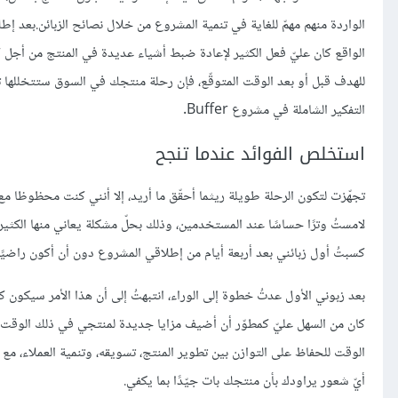
الواقع كان عليّ فعل الكثير لإعادة ضبط أشياء عديدة في المنتج من أجل
للهدف قبل أو بعد الوقت المتوقّع، فإن رحلة منتجك في السوق ستتخللها تن
التفكير الشاملة في مشروع Buffer.
استخلص الفوائد عندما تنجح
لامستُ وترًا حساسًا عند المستخدمين، وذلك بحلّ مشكلة يعاني منها الكثيرو
كسبتُ أول زبائني بعد أربعة أيام من إطلاقي المشروع دون أن أكون راضيًا ع
بعد زبوني الأول عدتُ خطوة إلى الوراء، انتبهتُ إلى أن هذا الأمر سيكون ك
كان من السهل عليّ كمطوّر أن أضيف مزايا جديدة لمنتجي في ذلك الوقت، لك
الوقت للحفاظ على التوازن بين تطوير المنتج، تسويقه، وتنمية العملاء، مع ه
أيّ شعور يراودك بأن منتجك بات جيّدًا بما يكفي.