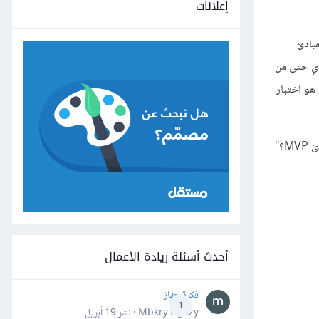
إعلانات
من المبادئ
ب مما تبدو عليه عندما تكون مجرّد نظريّة. بدأتُ برمجة مشروع Buffer قبل تأكدي حتى من
 هو اختبار
أحدث أسئلة ريادة الأعمال
فكرة جهاز
1
Mbkry Hgazy · نشر
19 أبريل