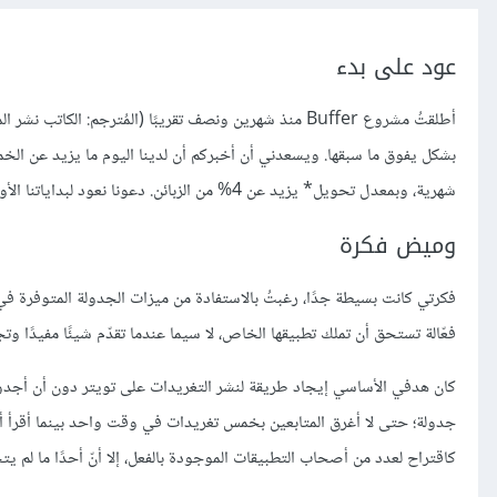
عود على بدء
أطلقتُ مشروع Buffer منذ شهرين ونصف تقريبًا (المُترجم: ال
بشكل يفوق ما سبقها. ويسعدني أن أخبركم أن لدينا اليوم ما يزيد عن ال
شهرية، وبمعدل تحويل* يزيد عن 4% من الزبائن. دعونا نعود لبداياتنا الأولى.
وميض فكرة
فكرتي كانت بسيطة جدًا، رغبتُ بالاستفادة من ميزات الجدولة المتوفرة ف
فعّالة تستحق أن تملك تطبيقها الخاص، لا سيما عندما تقدّم شيئًا مفيدًا وتج
كان هدفي الأساسي إيجاد طريقة لنشر التغريدات على تويتر دون أن أجدول
جدولة؛ حتى لا أغرق المتابعين بخمس تغريدات في وقت واحد بينما أقرأ أخب
كاقتراح لعدد من أصحاب التطبيقات الموجودة بالفعل، إلا أنّ أحدًا ما لم 