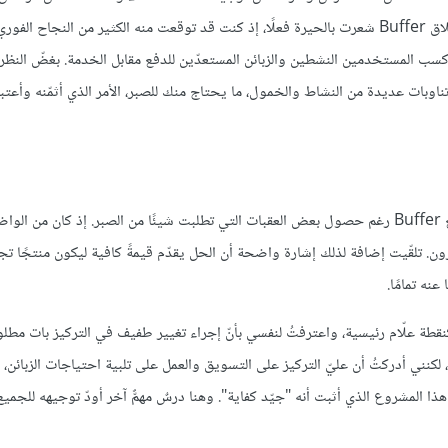
الواردة منهم مهمّ للغاية في تنمية المشروع من خلال نصائح الزبائن.بعد إطلاق Buffer شعرت بالحيرة فعلًا، إذ كنت قد توقعت منه الكثير من الن
 كسب المستخدمين النشطين والزبائن المستعدّين للدفع مقابل الخدمة. بغضّ الن
اوبات عديدة من النشاط والخمول، ما يحتاج منك للصبر، الأمر الذي أثمّنه وأعتب
تجهّزت لتكون الرحلة طويلة ريثما أحقّق ما أريد، إلا أنني كنت محظوظا مع Buffer رغم حصول بعض العقبات التي تطلبت شيئًا من الصبر. إذ كان 
ن. تلقّيت إضافة لذلك إشارة واضحة أن الحل يقدّم قيمةً كافية ليكون منتجًا تجار
نه تمامًا.
نقطة علّام رئيسية، واعترفتُ لنفسي بأنّ إجراء تغيير طفيف في التركيز بات مطلو
نني أدركتُ أن عليّ التركيز على التسويق والعمل على تلبية احتياجات الزبائن، 
ذا المشروع الذي أثبت أنه "جيّد كفاية". وهنا درسٌ مهمٌّ آخر أودّ توجيهه للجميع: