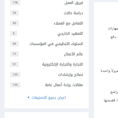
فريق العمل
178
دراسة حالات
33
التعامل مع العملاء
92
لمهارات
التعهيد الخارجي
9
 دفع
السلوك التنظيمي في المؤسسات
66
عالم الأعمال
77
التجارة والتجارة الإلكترونية
51
يزةً واحدة
نصائح وإرشادات
125
مقالات ريادة أعمال عامة
155
رامج
اعرض جميع التصنيفات
 فقدمتها