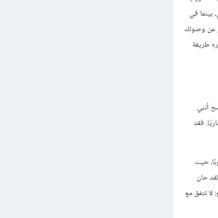
جاح الفوري، بينما في
ظر عن وصولك
ره طريقة
من الواضح أنني
يًا. فقد
بًا، حيث
لقد حان
 لا تتفق مع