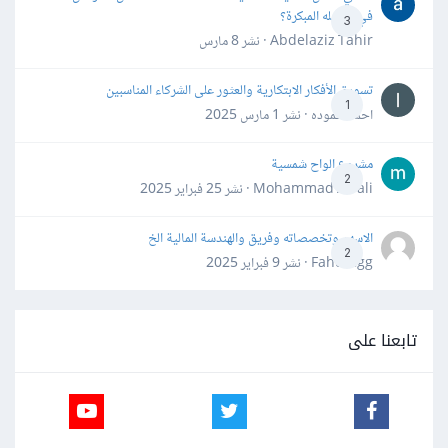
في مراحله المبكرة؟
3
Abdelaziz Tahir · نشر
8 مارس
تسويق الأفكار الابتكارية والعثور على الشركاء المناسبين
1
احمد حموده · نشر
1 مارس 2025
مشروع الواح شمسية
2
Mohammad Awali · نشر
25 فبراير 2025
الاسهم وتخصصاته وفريق والهندسة المالية الخ
2
Fahd Ggg · نشر
9 فبراير 2025
تابعنا على