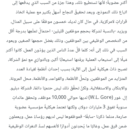
أكثرِ عضويةً؛ لأنها تستطيع ذلك، وهذا جزءٌ من السبب الذي يدفعها إلى
اتباع ذلك النموذج، ويعد تحقيقُ النجاح أسهلَ بكثير مع عملية اتخاذ
قراراتٍ لامركزية، في حال كان لديك خمسون موظفًا على سبيل المثال،
ويزيد -بالنسبة لشركة بحجمِ موظفين قليلين- احتمالُ تمتُّعِها بدرجة أقل
من التخصص الوظيفي بين الموظفين، وذلك بفضل حجمها الصغير، ويعود
السبب في ذلك إلى أنه: كلما قلَّ عددُ الناس الذين يؤدّون العمل، كانوا أكثر
مَيلًا إلى استيعاب العملية برمَّتها استيعابًا أكبر، وبالتوازي مع نموّ الشركة،
تصبح ذاتَ هيكلية أميَل إلى الآلية؛ بسبب إحداثِ أنظمةٍ لقيادة العدد
المتزايد من الموظفين، وتحلُّ الأنظمة، والقواعد، والأنظمة، محل المرونة،
والابتكار، والاستقلالية، ولكنَّ تحقُّقَ ذلك ليسَ حتميًا دائمًا، فشركة دبليو.
إل. غور (W.L. Gore) لديها حوالي 10,000 موظف، وتحقق عائداتٍ
سنويةً تفوق 3 مليارات دولار، ولكنها تعتمدُ هيكليةً مؤسسية عضوية
صارمة، مثلما ذكرنا -سابقًا- فموظفوها ليس لديهم رؤساءُ عمل، ويعملون
ضمن فرق عمل، وغالبًا ما يُحدِثون أدوارًا لأنفسهم لسدِّ الثغرات الوظيفية