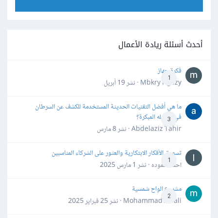
أحدث أسئلة ريادة الأعمال
فكرة جهاز
1
Mbkry Hgazy · نشر
19 أبريل
ما هي أفضل التقنيات الحديثة المستخدمة للكشف عن السرطان
في مراحله المبكرة؟
3
Abdelaziz Tahir · نشر
8 مارس
تسويق الأفكار الابتكارية والعثور على الشركاء المناسبين
1
احمد حموده · نشر
1 مارس 2025
مشروع الواح شمسية
2
Mohammad Awali · نشر
25 فبراير 2025