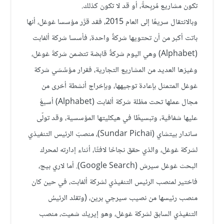
تكون مشاريع مُربِحةً، أو قد لا تكون كذلك.
وبالانتقال سريعًا إلى العام 2015، فقد قرَّر مؤسسا غوغل، أنها
باتت أكبر من أن تحتويها شركةٌ واحدة، فأسسا شركة ألفابت
(Alphabet) وهي اليوم شركةٌ قابضة تتضمن شركةَ غوغل،
وغيرَها العديد من المشاريع التجارية، فقرار مؤسِّسَي شركة
غوغل المتمثل بإعادة توجيهها، وبإخراج أنشطة أخرى من
مجال عملها تحت مظلة شركة ألفابت (Alphabet) أسبغَ
عليها شفافية، وتبسيطًا في هيكليتها المؤسسية، وقد تولّى
ساندار بيتشاي (Sundar Pichai)، منصبَ الرئيس التنفيذي
لشركة غوغل، والذي حقق نجاحًا لافتًا، أثناء إدارته لمحرك
البحث غوغل سيرش (Google Search). أما لاري بيج،
فاختير لمنصب الرئيس التنفيذي لشركة ألفابت، في حين كان
منصب رئيسها من نصيب سيرجي برين، (وتقلد الرئيسُ
التنفيذي السابق لشركة غوغل، وهو إيريك شميت، منصب