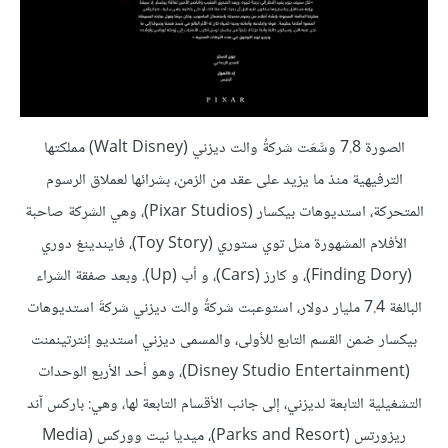
الصورة 7.8 وسَّعَت شركةُ والت ديزني (Walt Disney) مملكتها
الترفيهية منذ ما يزيد على عقد من الزمن، بشرائها لعملاق الرسوم
المتحركة، استديوهات بيكسار (Pixar Studios)، وهي الشركة صاحبة
الأفلام المشهورة مثل توي ستوري (Toy Story)، فايندينغ دوري
(Finding Dory)، و كارز (Cars)، و أب (Up). وبعد صفقة الشراء
البالغة 7.4 مليار دولار، استوعبت شركةُ والت ديزني شركةَ استديوهات
بيكسار ضمن القسم التابع للأولى، والمسمى ديزني استديو إنترتينمنت
(Disney Studio Entertainment)، وهو أحد الأربع الوحدات
التشغيلية التابعة لديزني، إلى جانب الأقسام التابعة لها، وهي: باركس آند
ريزورتس (Parks and Resort)، ميديا نيت ووركس (Media