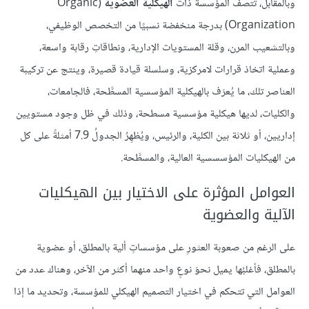
وبالمقابل، تتصف المؤسسة ذات
الهيكلية العضوية
(Organic
Organization) بدرجة منخفضة نسبيًا من التخصص الوظيفي،
وبالتشعيب المرن، وقلة المستويات الإدارية، ونطاقاتِ رقابة واسعة،
وعملية اتخاذ قرارات لامركزية، وسلسلة قيادة قصيرة، وينتج عن تركيبة
العناصر تلك، ما يُعرَف بالهيكلية المؤسسية المسطَّحة، فالجامعات،
والكليات، لديها هيكلية مؤسسية مسطحة، وذلك في ظل وجود مستويين
إداريين، أو ثلاثة بين الكلية، والرئيس، ويُظهِرُ الجدولُ 7.9 أمثلةً على كل
من الهيكليات المؤسسسية العالية، والمسطَّحة.
العوامل المؤثرة على الاختيار بين الهيكليات
الآلية والعضوية
على الرغم من صعوبة العثورِ على مؤسساتٍ ألية بالمطلق، أو عضوية
بالمطلق، فأغلبُها يميل نحوَ نوعٍ واحد منهما أكثر من الآخر، وهناك عدد من
العوامل التي تتحكم في اختيار التصميم الهيكلي للمؤسسة، وتحديد ما إذا