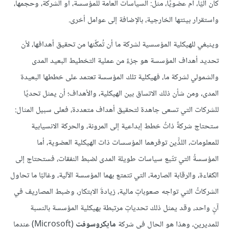
كان آليًا، أم عضويًا، مثل: السياسات العامة للمؤسسة، أو الشركة، وحجمها،
واستقرار بيئتها الخارجية، بالإضافة إلى عوامل أخرى.
وينبغي للهيكلية المؤسسية لشركة ما أن تُمكِّنها من تحقيق أهدافها، لأن
تحديد أهداف المؤسسة هو جزءٌ من عملية التخطيط البعيد المدى
والشمولي لشركة ما، فهيكلية تلك المؤسسة تعتمد على خططها البعيدة
المدى، ومن شأن ذلك الاتساق بين الهيكلية، والأهداف؛ أن يمثل تحديًا
للشركات التي تسعى جاهدة لتحقيق أهداف متعددة، فعلى سبيل المثال:
ستحتاج شركةٌ ذاتُ خطط إبداعية إلى المرونة، والحركة الانسيابية
للمعلومات، اللذَّين توفرهما المؤسسات ذات الهيكلية العضوية، أما
المؤسسةُ التي تتّبع سياسات طويلة المدى لضبط النفقات، فستحتاج إلى
الكفاءة، والرقابة الصارمة، التي تتمتع بهما المؤسسة الآلية، وغالبًا ما تحاول
الشركاتُ التي تواجه صعوباتٍ مالية، زيادةَ الابتكار، وضبط المصاريف في
آنٍ واحد، وقد يمثل ذلك تحدياتٍ مرتبطة بهيكلية المؤسسة بالنسبة
للمديرين، وهذا هو الحال في شركة
مايكروسوفت
(Microsoft) عندما