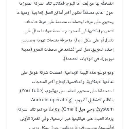
المُتحَكَّم بها عن بُعد، أما اليوم، فمكاتب تلك الشركة المتوزعة
حول العالم، مصمَّمَةٌ لتكون أكثر أماكن العمل إنتاجية، ومنها ما
يحتوي على غرف اجتماعات مصممة على هيئة شاحنات
التخييم (مكاتبها في أمستردام عاصمة هولندا مثالٌ على
ذلك)، أو على شكل أروقةٍ مزخرفة بفتحات تهوية وصنابير
إطفاء الحريق، مثل التي تُشاهَد في محطات المترو (مدينة
نيويورك في الولايات المتحدة).
ومع توسُّع هذه البيئة الإبداعية، اعتمدت شركة غوغل على
ثقافتها الابتكارية، والتنافسية، لإنتاج أكثر المنتجات
استخدامًا على مستوى العالم، مثل
يوتيوب
(You Tube)،
و
نظام التشغيل آندرويد
(Android operating
system)، و
جي ميل
(Gmail). وتزامنًا مع نمو تلك الشركة،
يزدادُ العبءُ على هيكليتها غير الرسمية، وفي الفترة الأولى
لتأسيسها، وبسبب قبولها موظفين جددًا بشكل يومي،