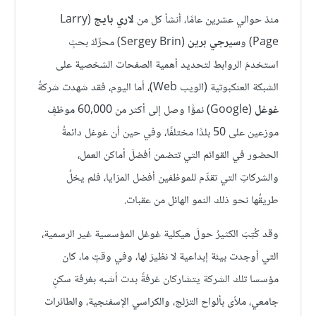
منذ حوالي عشرين عامًا، أنشأ كل من
لاري بايج
(Larry
Page) و
سيرجي برين
(Sergey Brin) محرِّكَ بحثٍ
استخدمَ الروابط لتحديد أهمية الصفحات الشخصية على
الشبكة العنكبوتية (الويب Web)، أما اليوم، فقد شهدت شركةُ
غوغل
(Google) نموًّا وصل إلى أكثر من 60,000 موظفٍ
موزعين على 50 بلدًا مختلفًا، وفي حين أن غوغل دائمةُ
الحضور في القوائم التي تتضمن أفضلَ أماكن العمل،
والشركاتِ التي تقدِّم للموظفين أفضل المزايا، فلم يخلُ
طريقُها نحو ذلك النمو الهائل من عقبات.
وقد كُتِبَ الكثيرُ حولَ هيكلية غوغل المؤسسية غير الرسمية،
التي أوجدت بيئة إبداعية لا نظيرَ لها، وفي وقتٍ ما، كان
مؤسسا تلك الشركة يتشاركان غرفةً بدت أشبه بغرفة سكنٍ
جامعي، ملأى بألواح التزلج، والكراسي الإسفنجية، والطائرات