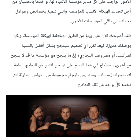
الأمور الواجب على كل مدير مؤسسة الانتباه لها، وأخذها بالحسبان من
أجل تحديد الهيكلة الأنسب للمؤسسة والتي تتميز بخصائص وعوامل
تختلف عن باقي المؤسسات الأخرى.
فقد أصبحتَ الآن على بيّنةٍ من الطرق المختلفة لهيكلة المؤسسة، ولكن
بوصفك مديرًا، كيف تقرر أيّ تصميم سينجح بشكل أفضل بالنسبة
لشركتك، أو مشروعك التجاري؟ إنَّ ما ينجح مع مؤسسة ما قد لا ينجح
مع أخرى، وسنطّلعُ في هذا القسم على نوعين اثنين من النماذج العامة
لتصميم المؤسسات، وسندرس بإيجازٍ مجموعة من العوامل الطارئة التي
تخدم كلَّ واحد من تلك النماذج.