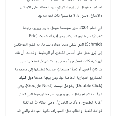
احتاجت غوغل إلى إيجاد توازنٍ بين الحفاظ على الابتكار،
والإبداع، وبين إدارة مؤسسةٍ ذات نمو سريع.
في العام 2001، عيَّن مؤسسا غوغل، بايج وبرين، رئيسًا
تنفيذيًا من خارج الشركة، وهو
إيريك شميت
(Eric
Schmidt) الذي سُمّي مديرَ موارد بشرية، ثم قسَّمَ الموظفين
إلى فِرَق عمل على أساس المُنتَج، أو الوظيفة، وقد بدا أن تلك
الهيكلية كانت تعمل جيدًا، حتى بدأت غوغل تستخوذ على
شركاتٍ أخرى، أو تطوِّرُ منتجاتٍ جديدة لتضيفها إلى مجموعة
المشاريع التجارية الخاصة بها، ومن بينها خدمَتا
دبل كليك
(Double Click) و
غوغل نيست
(Google Nest)، وفي
الوقت ذاته، لم يغفل بايج و برين عن مشاريعهما التي تمثل
"غاية الطموح، والأقرب للخيال"، وهي ابتكاراتٌ قد تغيِّرُ
قواعدَ اللعبة، والعالمَ، مثل: السيارات ذاتية القيادة، والتي قد