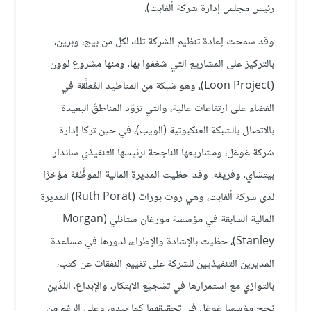
رئيس مجلس إدارة شركة ألفابت).
وقد سمحت إعادة تنظيم الشركة تلك لكل من بيج، وبرين،
بالتركيز على المشاريع التي شغفوا بها، ومنها مشروع لوون
(Loon Project)، وهو شبكة من المناطيد المُعلَّقة في
الفضاء على ارتفاعات عالية، والتي تزوّد المناطقَ البعيدة
بالاتصال بالشبكة العنكبوتية (الويب)، في حين تركا إدارة
شركة غوغل، ومشاريعها الناجحة لرئيسها التنفيذي ساندار
بيتشاي، وفريقه. وقد حظيت المديرة المالية الموظَّفة مؤخرًا
لدى شركة ألفابت، وهي روث بورات (Ruth Porat) المديرة
المالية السابقة في مؤسسة مورغان ستانلي (Morgan
Stanley)، حظيت بالإشادة والإطراء، لدورها في مساعدة
المديرين التنفيذيين للشركة على تقييم النفقات عن كثب،
بالتوازي مع استمرارها في تشجيع الابتكار، والإبداع، اللذَين
نجح مؤسسا غوغل في تحقيقهما كما يبدو، وعلى الرغم من