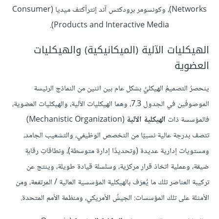
Networks)، وكونسومر برودكتس آند إنترأكتف ميديا (Consumer
Products and Interactive Media).
الهيكليات الآلية (الميكانيكية) والهيكليات
العضوية
ينحصرُ التصميمُ الهيكليُ بشكل عام بين اثنين من النماذج الرئيسة
الموصوفَين في الجدول 7.3، وهما الهيكليات الآلية، والهيكليات العضوية،
فالمؤسسة ذات
الهيكلية الآلية
(Mechanistic Organization)
تتصف بدرجة عالية نسبيًا من التخصص الوظيفي، والتشعيب الجامد،
ومستويات إدارية عديدة (وتحديدًا إدارة متوسطة)، ونطاقاتِ رقابةٍ
ضيقة، وعملية اتخاذ قرار مركزية، وسلسلة قيادة طويلة، وينتج عن
تركيبة العناصر تلك ما يُعرَف بالهيكلية المؤسسية العالية / المرتفعة، ومن
الأمثلة على تلك المؤسسات: الجيشُ الأمريكي، ومنظمة الأمم المتحدة.