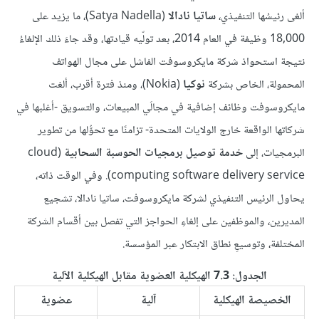
ألغى رئيسُها التنفيذي،
ساتيا نادالا
(Satya Nadella)، ما يزيد على
18,000 وظيفة في العام 2014، بعد تولّيه قيادتها، وقد جاءَ ذلك الإلغاءُ
نتيجة استحواذ شركة مايكروسوفت الفاشل على مجال الهواتف
المحمولة، الخاص بشركة
نوكيا
(Nokia)، ومنذ فترة أقرب، ألغت
مايكروسوفت وظائف إضافية في مجالَي المبيعات، والتسويق -أغلبها في
شركاتها الواقعة خارج الولايات المتحدة- تزامنًا مع تحوُّلها من تطوير
البرمجيات، إلى
خدمة توصيل برمجيات الحوسبة السحابية
(cloud
computing software delivery service). وفي الوقت ذاته،
يحاول الرئيس التنفيذي لشركة مايكروسوفت، ساتيا نادالا، تشجيع
المديرين، والموظفين على إلغاءِ الحواجز التي تفصل بين أقسام الشركة
المختلفة، وتوسيعِ نطاق الابتكار عبر المؤسسة.
الجدول: 7.3 الهيكلية العضوية مقابل الهيكلية الآلية
الخصيصة الهيكلية
آلية
عضوية