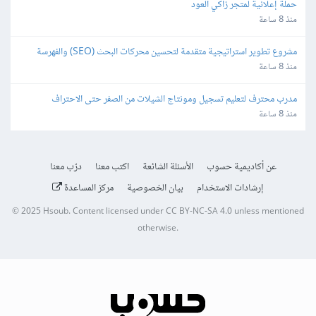
حملة إعلانية لمتجر زاكي العود
منذ 8 ساعة
مشروع تطوير استراتيجية متقدمة لتحسين محركات البحث (SEO) والفهرسة 
(Indexing)
منذ 8 ساعة
مدرب محترف لتعليم تسجيل ومونتاج الشيلات من الصفر حتى الاحتراف
منذ 8 ساعة
عن أكاديمية حسوب
الأسئلة الشائعة
اكتب معنا
درّب معنا
إرشادات الاستخدام
بيان الخصوصية
مركز المساعدة
© 2025
Hsoub
.
Content licensed under
CC BY-NC-SA 4.0
unless mentioned
otherwise.