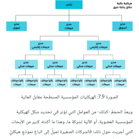
الصورة 7.9: الهيكليات المؤسسية المسطحة مقابل العالية
ويعدُّ الحجمُ -كذلك- من العوامل التي تؤثر في تحديد شكل الهيكلية
المؤسسية العضوية، أو الآلية لشركةٍ ما، وهذا ما أكدته كثير من الأبحاث
التي أجريت حول ذلك؛ فالشركات الصغيرة تميلُ إلى اتباع نموذجٍ هيكليٍّ