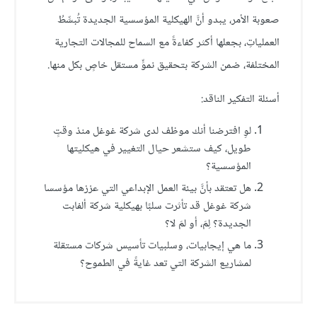
صعوبة الأمر، يبدو أنَّ الهيكلية المؤسسية الجديدة تُبسِّطُ
العملياتِ، بجعلها أكثر كفاءةً مع السماح للمجالات التجارية
المختلفة، ضمن الشركة بتحقيق نموٍّ مستقل خاصٍ بكل منها.
أسئلة التفكير الناقد:
لوِ افترضنا أنك موظف لدى شركة غوغل منذ وقتٍ
طويل، كيف ستشعر حيال التغيير في هيكليتها
المؤسسية؟
هل تعتقد بأنَّ بيئة العمل الإبداعي التي عززها مؤسسا
شركة غوغل قد تأثرت سلبًا بهيكلية شركة ألفابت
الجديدة؟ لِمَ، أو لمَ لا؟
ما هي إيجابيات، وسلبيات تأسيس شركات مستقلة
لمشاريع الشركة التي تعد غايةً في الطموح؟