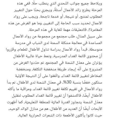
ويلاحظ جميع جوانب التّحدي الذي يتطلب حلًّا. ففي هذه
المرحلة يطرح رائد الأعمال أسئلةً، ويجري بحثًا حول التغيير
المطلوب لمنتج، أو نتيجة، أو خدمة ناجحة. ويجب على رواد
الأعمال تحديد سبب الحاجة إلى التغيير، وما هو الغرض من هذه
المغامرة؟، فالتعليقات مهمة للغاية في هذه المرحلة.
على سبيل المثال، طلب مجتمع من مجموعة من رواد الأعمال
المساعدة في معالجة مشكلة السمنة لدى الشباب في مدرسة
متوسطة، فبدأ رواد الأعمال بدراسة تناول الأطفال للطعام، وقرّروا
أنّ محتوى قائمة الغداء المدرسية، ونمط حياة غالبية الأطفال
يؤثران على معدّل السّمنة في المجتمع، ثم حدّدوا الغرض من
المشروع على أنّه إيجاد طريقة منخفضة التكلفة، ومنخفضة
المخاطر لتغيير قائمة الغداء، واتّفقوا على أنّ النتيجة الأوّلية
ستكون خفضًا بنسبة 30%، في معدّل السّمنة لدى الأطفال، ثم بدأ
رواد الأعمال في تقييم تكلفة تغيير قائمة الغداء، ومراقبة ما يأكله
الأطفال أيضًا، فاكتشفوا أنّ تغيير قائمة الغداء المطلوب لتقليل
معدّل السّمنة يتجاوز القدرة الماليّة للمنطقة التّعليميّة، كما أظهرت
الأبحاث أيضًا أنّ العديد من الأطفال، هم من منازل الوالد الوحيد،
حيث كانوا يأكلون الأطعمة ذات السّعرات الحرارية العالية،