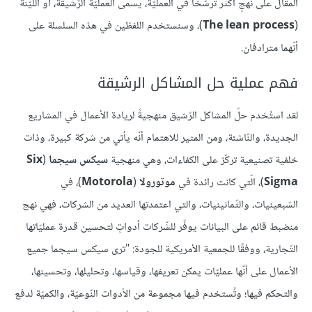
المقال على نهجٍ أكثر ترسّخًا في العمليّة، يسمى العمليّة الرّشيقة، أو الليّنة
(
The lean process
)، وسنستخدم اللفظين في هذه السلسلة على
أنّهما مترادفان.
فهم عملية حل المشاكل الرشيقة
لقد استُخدم حلّ المشاكل الرّشيق منهجيةً لريادة الأعمال في المشاريع
الجديدة، والنّاشئة، ومن المثير للاهتمام أنّه يأتي من شركة كبيرة، وذات
خلفية تصنيعية تركّز على الكفاءات، وهي منهجية
سيكس سيجما
(
Six
Sigma
)، الّتي كانت رائدة في
موتورولا
(
Motorola
)، في
السّبعينيات، والثّمانينيات، والتي اعتمدتها العديد من الشركات، فهي نهج
منضبط قائم على البيانات يوفّر للشّركات أدواتٍ لتحسين قدرة عمليّاتها
التّجارية، ووفقًا للجمعية الأمريكية للجودة: "ترى سيكس سيجما جميع
الأعمال على أنّها عمليّات يمكن تعريفها، وقياسها، وتحليلها، وتحسينها،
والتحكم فيها؛ وتُستخدم فيها مجموعة من الأدوات النّوعيّة، والكميّة لدفع