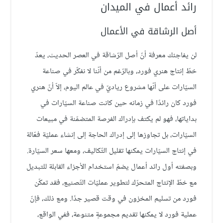
رائد أعمال في الميدان
أصل الرشاقة في الأعمال
لن يفاجئك معرفة أنّ أصل الرّشاقة في العصر الحديث، يعدّ
خطّ إنتاج هنري فورد، وبالرّغم من أنّنا لا نفكّر في صناعة
السيّارات على أنّها مشروع رياديّ في عالم اليوم، إلاّ أنّ هنري
فورد كان رائدًا في زمانه حين كانت صناعة السيّارات في
بداياتها، فهو لم يكتف بإدراك الفرصة المتضمّنة في مبيعات
السيّارات، بل تجاوزها إلى إدراك الحاجة إلى إنشاء عمليّة فعّالة
في إنتاج السيّارات يمكنها تقليل التّكاليف، ومعها سعر السيّارة.
وبصفته أول رائد أعمال يضمّ استخدام الأجزاء القابلة للتبديل
مع خطّ الإنتاج المتحرّك لتطوير عمليّات التّصنيع، فقد تمكّن
فورد من تسليم المخزون في وقت قصير جدًا. ومع ذلك، فإنّ
عملية فورد لا يمكنها تقديم مجموعةٍ متنوعة، ففي الواقع،