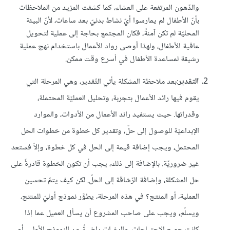
والدّهون المرتفعة على العشاء، كما كشفت المزيد من الملاحظات
بأنّ الأطفال لم يمارسوا أيّ نشاط بدنيّ بعد ساعات، لأنّ البيئة
المحليّة لم تكن آمنةً، فكان المجتمع بحاجة إلى عملية لتحويل
عافية الأطفال، ولهذا أوصى رواد الأعمال باستخدام نهج عملية
رشيقة لمساعدة الأطفال في أسرع وقت ممكن.
التقدير
:بعد ملاحظة المشكلة يأتي التّقدير، وهي المرحلة التي
يقوم فيها رائد الأعمال بتجربة، وتحليل العمليّة المحتملة،
وقدراتها. حيث يستفيد رائد الأعمال من الأدوات، والموارد
الإبداعيّة للوصول إلى حلّ، وتقدير كل خطوة من خطوات الحل
المحتمل، ويجب إضافة قيمة إلى الحل في كل خطوة، وإلاّ فستعد
غير ضروريّة. بالإضافة إلى ذلك، يجب أن تكون الخطوة قادرةً على
حل المشكلة، وإضافة الرّشاقة إلى الحلّ. لكن كيف يتمّ تحسين
العملية، أو المنتج؟ في هذه المرحلة، يطوَّر نموذج أوليّ للمنتج،
ويسلّم، ويجب على صاحب المشروع أن يسأل العميل عما إذا
كانت جميع الاحتياجات، والرغبات راضيةً عن النموذج الأولي، أم