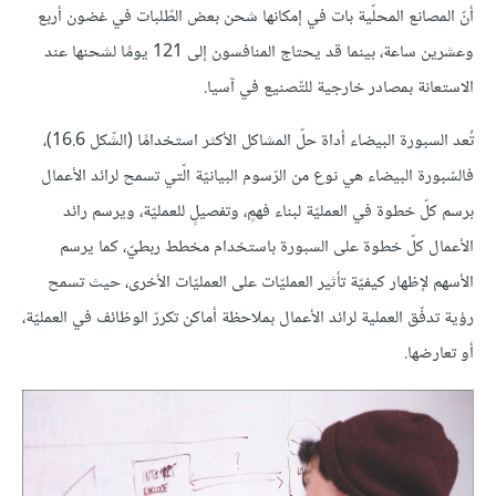
أنّ المصانع المحلّية بات في إمكانها شحن بعض الطّلبات في غضون أربع
وعشرين ساعة، بينما قد يحتاج المنافسون إلى 121 يومًا لشحنها عند
الاستعانة بمصادر خارجية للتّصنيع في آسيا.
تُعد السبورة البيضاء أداة حلّ المشاكل الأكثر استخدامًا (الشّكل 16.6)،
فالسّبورة البيضاء هي نوع من الرّسوم البيانيّة الّتي تسمح لرائد الأعمال
برسم كلّ خطوة في العمليّة لبناء فهمٍ، وتفصيلٍ للعمليّة، ويرسم رائد
الأعمال كلّ خطوة على السبورة باستخدام مخطط ربطيّ، كما يرسم
الأسهم لإظهار كيفيّة تأثير العمليّات على العمليّات الأخرى، حيث تسمح
رؤية تدفّق العملية لرائد الأعمال بملاحظة أماكن تكررّ الوظائف في العمليّة،
أو تعارضها.