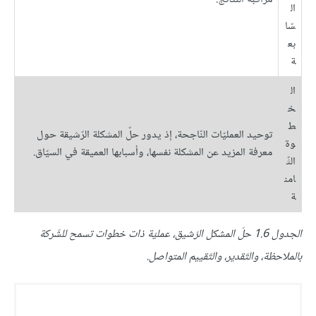
ال
سّا
بع
ة
ال
خ
ط
توحيد العمليّات النّاجحة، إذ يدور حلّ المشكلة الرّشيقة حول
وة
معرفة المزيد عن المشكلة نفسها، وأسبابها العميقة في السيّاق.
الثّ
امن
ة
الجدول 1.6 حلّ المشكل الرّشيق، عمليّة ذات خطوات تسمح للشّركة
بالملاحظة، والتّقدير، والتّقييم المتواصل.