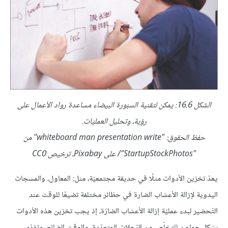
الشكل 16.6: يمكن لتقنية السبّورة البيضاء مساعدة رواد الأعمال على
رؤية، وتحليل العمليّات.
حفظ الحقوق: "whiteboard man presentation write" من
"StartupStockPhotos"/ على Pixabayـ ترخيص CC0ّ
يعدّ تخزين الأدوات مثلًا في حديقة مجتمعيّة، مثل: المعاول، والمسجات
اليدوية لإزالة الأعشاب الضارة في حظائر مختلفة تضيعًا للوقت عند
التّحضير لبدء عمليّة إزالة الأعشاب الضارّة، إذ يجب تخزين هذه الأدوات
بشكل جماعيّ للتخلّص من الرّحلات المتعدّدة، والوقت الضائع، وتؤدّي