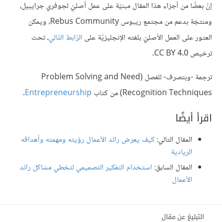
إنّ بعضًا من أجزاء هذا المقال مبنيّة على عمل أصليّ لجوفري جرايبيل،
ومنتجَة بدعم من مجتمع ريبوس Rebus Community، ويمكن
العثور على العمل الأصليّ بلغته الإنجليزيّة على
الرّابط التّالي
، تحت
ترخيص CC BY 4.0.
ترجمة -وبتصرف- للفصل (Problem Solving and Need
Recognition Techniques) من كتاب
Entrepreneurship
.
اقرأ أيضًا
المقال التالي:
كيف يعرض رائد الأعمال رؤيته ومهمته وأهدافه
الريادية
المقال السابق:
استخدام التفكير التصميمي لتخطي مشاكل رائد
الأعمال
التبليغ عن مقال