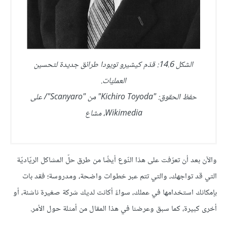
الشكل 14.6: قدّم كيشيرو تويودا طرائق جديدة لتحسين
العمليّات.
حفظ الحقوق: "Kichiro Toyoda" من "Scanyaro"/ على
Wikimedia، مشاع
والآن بعد أن تعرّفت على هذا النّوع أيضًا من طرق حلّ المشاكل الريّاديّة
التي قد تواجهك، والتي تتم عبر خطوات واضحة، ومدروسة؛ فقد بات
بإمكانك استخدامها في عملك، سواءً أكانت لديك شركة صغيرة ناشئة، أو
أخرى كبيرة، كما سبق وعرضنا في هذا المقال من أمثلة حول الأمر.