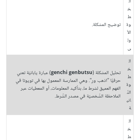
ال
خ
ط
وة
توضيح المشكلة.
الأ
ول
ى
ال
خ
تحليل المشكلة (
genchi genbutsu
) عبارة يابانيّة تعني
ط
حرفيًّا "اذهب ورِ". وهي الممارسة المعمول بها في تويوتا في
وة
الفهم العميق لشرط ما، بتأكيد المعلومات، أو المعطيات عبر
الثّ
الملاحظة الشّخصيّة في مصدر الشّرط.
اني
ة
ال
خ
ط