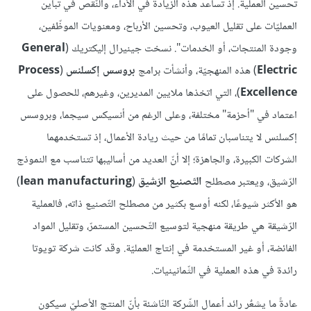
تحسين العملية. إذ تساعد هذه الزيادة في الأداء، والنّقص في تباين
العمليّات على تقليل العيوب، وتحسين الأرباح، ومعنويات الموظّفين،
وجودة المنتجات، أو الخدمات". نسخت جينيرال إليكتريك (
General
Electric
) هذه المنهجيّة، وأنشأت برامج
بروسس إكسلنس
(
Process
Excellence
)، التي اتخذها ملايين المديرين، وغيرهم، للحصول على
اعتماد في "أحزمة" مختلفة، وعلى الرغم من أنسيكس سيجما، وبروسس
إكسلنس لا يتناسبان تمامًا من حيث ريادة الأعمال، إذ تستخدمهما
الشركات الكبيرة، والجاهزة؛ إلا أنّ العديد من أساليبها تتناسب مع النموذج
الرّشيق، ويعتبر مصطلح
التّصنيع الرّشيق
(
lean manufacturing
)
هو الأكثر شيوعًا، لكنه أوسع بكثير من مصطلح التّصنيع ذاته، فالعملية
الرّشيقة هي طريقة منهجية لتوسيع التّحسين المستمرّ، وتقليل المواد
الفائضة، أو غير المستخدمة في إنتاج العمليّة. وقد كانت شركة تويوتا
رائدة في هذه العملية في الثّمانينيات.
عادةً ما يشعٌر رائد أعمال الشّركة النّاشئة بأنّ المنتج الأصليّ سيكون