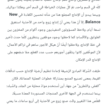
كلّه في قسم واحد، ثمّ كلّ عمليّات الخياطة في قسم آخر، وهكذا دواليك.
وبينما يبدو أن الإنتاج المجمّع هذا من شأنه تحسين الكفاءة في
New
Balance
، إلاّ أنّ هذا يعني أنّ إنتاج زوج واحد من الأحذية استغرق
تسعة أيام، ولاحظ المسؤولون التنفيذيون وجود أكوام من المخزون بين
الطوابق، والأقسام؛ كما لاحظوا وجود موظفين ينتظرون كلّما حدث تأخير
في خطّ الإنتاج، ولاحظوا أيضًا أنّ هيكل الأجور ساهم في تراكم الأعمال،
لأنّ الموظّفين كانوا يتلقّون أجورهم حسب عدد القطع، ممّا شجّعهم على
الإنتاج قدر الإمكان.
طبّقت الشّركة المبادئ الرّشيقة لإعادة تنظيم أرضيّة الإنتاج حسب تدفّقات
القيمة، بمعنى تصنيع المنتج بمشاركة خطوات العمليّة المتماثلة، فكان
"القصّ، والتّطريز" من جهة، أين تُستخدم موادّ محليّة من الجلد، والشّبك؛
بينما تستخدم في الجهة الأخرى المنتجات المستوردة المعدّة مسبقًا،
فقلّص هذا التّغيير وقت صنع زوج من الأحذية إلى أربع ساعات، ما يعني