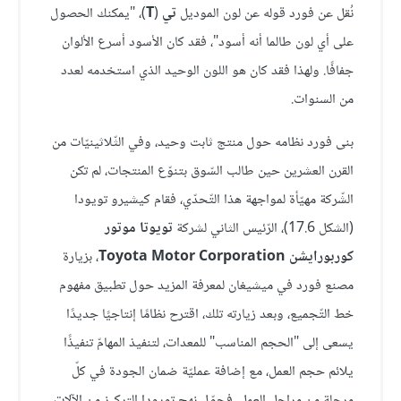
نُقل عن فورد قوله عن لون الموديل
تي
(
T
)، "يمكنك الحصول
على أي لون طالما أنه أسود"، فقد كان الأسود أسرع الألوان
جفافًا. ولهذا فقد كان هو اللون الوحيد الذي استخدمه لعدد
من السنوات.
بنى فورد نظامه حول منتج ثابت وحيد، وفي الثّلاثينيّات من
القرن العشرين حين طالب السّوق بتنوّع المنتجات، لم تكن
الشّركة مهيّأة لمواجهة هذا التّحدّي، فقام كيشيرو تويودا
(الشكل 17.6)، الرّئيس الثاني لشركة
تويوتا موتور
كوربورايشن
Toyota Motor Corporation
، بزيارة
مصنع فورد في ميشيغان لمعرفة المزيد حول تطبيق مفهوم
خط التّجميع، وبعد زيارته تلك، اقترح نظامًا إنتاجيًا جديدًا
يسعى إلى "الحجم المناسب" للمعدات، لتنفيذ المهامّ تنفيذًا
يلائم حجم العمل، مع إضافة عمليّة ضمان الجودة في كلّ
مرحلة من مراحل العمل، فحوّل نهج تويودا التركيز من الآلات