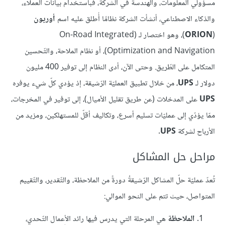
مسؤولي المعلومات، والهندسة في الشركة، فباستخدام بيانات العملاء،
والذكاء الاصطناعي، أنشأت الشركة نظامًا أُطلق عليه اسم
أوريون
(
ORION
)، وهو اختصار لـ (On-Road Integrated
Optimization and Navigation)، أو نظام الملاحة، والتّحسين
المتكامل على الطّريق. وحتى الآن، أدى النظام إلى توفير 400 مليون
دولار لـ
UPS
، من خلال تطبيق العمليّة الرّشيقة، إذ يؤدي كلّ شيء يوفره
UPS
على المدخلات (عن طريق تقليل الأميال)، إلى توفير في المخرجات،
ممّا يؤدّي إلى عمليّات تسليم أسرع، وتكاليف أقلّ للمستهلكين، ومزيد من
الأرباح لشركة
UPS
.
مراحل حل المشاكل
تُعدّ عمليّة حلّ المشاكل الرّشيقةُ دورةً من الملاحظة، والتّقدير، والتّقييم
المتواصل، حيث تتم على النحو الموالي:
الملاحظة
هي المرحلة التي يدرس فيها رائد الأعمال التّحدي،