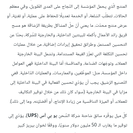
المنتج الّذي يحمل المؤسّسة إلى النّجاح على المدى الطّويل، وفي معظم
الحالات، تتطلّب السّلعة، أو الخدمة تعديلًا للحفاظ على عمليّة، أو تقنيّة، أو
عرض منتج محدّث. ما يعني أنّ حلّ المشاكل بطريقة الرّشاقة هو مسح
فريق رائد الأعمال بأكمله للبيئتين الداخليّة، والخارجيّة للشّركة، بحثًا عن
التحسين المستمرّ، وطرائق تحقيق إيرادات إضافيّة، من خلال عمليّات
تحسين التّكلفة التي تعزّز القيمة المستدامة، وتشمل البيئة الخارجيّة
العملاء، وتوجّهات الصّناعة، والمنافسة؛ أمّا البيئة الداخليّة فهي العوامل
داخل المؤسسة، مثل: الموظّفين، والممارسات، والعمليّات الدّاخلية. ففي
التّصنيع الرّشيق، يجب أن يؤدّي تحسين الفعالية في البيئة الداخليّة إلى
مزايا في البيئة الخارجية (سواء كان ذلك من خلال توفير التكاليف
للعملاء، أو الميزة التنافسية من زيادة الإنتاج، أو أفضليّته، وما إلى ذلك).
كلّ ميل يوفّره سائق شاحنة شركة الشّحن
يو بي آس
(
UPS
)، يؤدّي إلى
توفير ما يقارب الـ 50 مليون دولار سنويًا، ووفقًا لخوان بيريز كبير