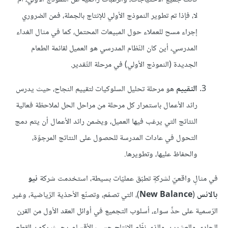
لا، فإذا تم تطوير النموذج الأولي للإنتاج بالجملة، فمن الضروري
إجراء مسح للعملاء حول المبيعات المحتمل، كما في مثال الغداء
المدرسي، أين كان النّظام المدرسي هو العميل لقائمة الطعام
الجديدة (النموذج الأولي) في مرحلة التّقدير.
التقييم
هو مرحلة تحليل السلوكيات لتقييم النجاح، حيث يدرس
رائد الأعمال باستمرار كل مرحلة من مراحل الحل لملاحظة فعالية
النتائج التي يرغب فيها العميل، ويضمن رائد الأعمال أن يتم دمج
التحول في عادات المدرسة للحصول على النتائج المرجوّة،
والحفاظ عليها، وتطويرها.
في مثالٍ واقعيّ لشركةٍ تطبّق عمليّات بسيطة، استخدمت شركة
نيو
بالانس
(
New Balance
)، التي تصمّم، وتصنّع الأحذية الرّياضية، وغير
الرّسمية على حدٍّ سواء، أسلوب التجميع في أوائل العقد الأول من القرن
الحادي والعشرين، والذي نظّم الإنتاج حسب الأقسام، بحيث يكون القطع