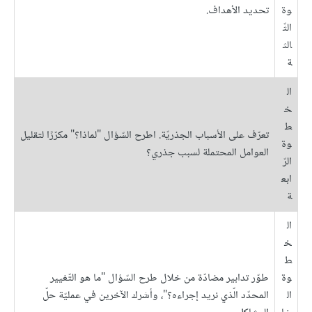
وة
تحديد الأهداف.
الثّ
الث
ة
ال
خ
ط
تعرّف على الأسباب الجذريّة. اطرح السّؤال "لماذا؟" مكرّرًا لتقليل
وة
العوامل المحتملة لسبب جذري؟
الرّ
ابع
ة
ال
خ
ط
وة
طوّر تدابير مضادّة من خلال طرح السّؤال "ما هو التّغيير
ال
المحدّد الّذي نريد إجراءه؟"، وأشرك الآخرين في عمليّة حلّ