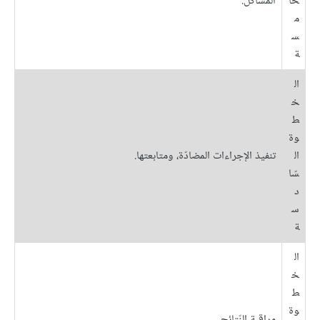
خا
المشاكل.
م
س
ة
ال
خ
ط
وة
ال
تنفيذ الإجراءات المضادّة، ومتابعتها.
سّا
د
س
ة
ال
خ
ط
وة
مراقبة النّتائج.