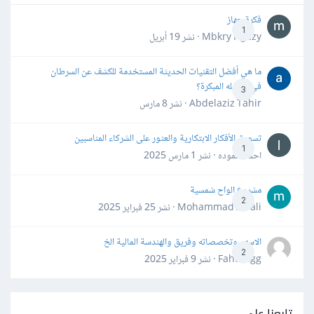
فكرة جهاز
1
Mbkry Hgazy · نشر
19 أبريل
ما هي أفضل التقنيات الحديثة المستخدمة للكشف عن السرطان
في مراحله المبكرة؟
3
Abdelaziz Tahir · نشر
8 مارس
تسويق الأفكار الابتكارية والعثور على الشركاء المناسبين
1
احمد حموده · نشر
1 مارس 2025
مشروع الواح شمسية
2
Mohammad Awali · نشر
25 فبراير 2025
الاسهم وتخصصاته وفريق والهندسة المالية الخ
2
Fahd Ggg · نشر
9 فبراير 2025
تابعنا على