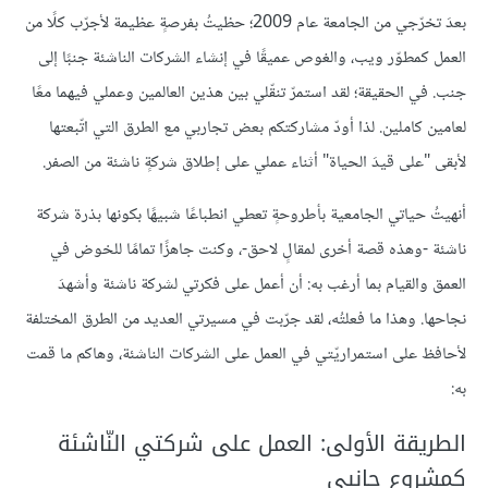
بعدَ تخرّجي من الجامعة عام 2009؛ حظيتُ بفرصةٍ عظيمة لأجرّب كلًا من
العمل كمطوّر ويب، والغوص عميقًا في إنشاء الشركات الناشئة جنبًا إلى
جنب. في الحقيقة؛ لقد استمرّ تنقّلي بين هذين العالمين وعملي فيهما معًا
لعامين كاملين. لذا أودّ مشاركتكم بعض تجاربي مع الطرق التي اتّبعتها
لأبقى "على قيدَ الحياة" أثناء عملي على إطلاق شركةٍ ناشئة من الصفر.
أنهيتُ حياتي الجامعية بأطروحةٍ تعطي انطباعًا شبيهًا بكونها بذرة شركة
ناشئة -وهذه قصة أخرى لمقالٍ لاحق-، وكنت جاهزًا تمامًا للخوض في
العمق والقيام بما أرغب به: أن أعمل على فكرتي لشركة ناشئة وأشهدَ
نجاحها. وهذا ما فعلتُه، لقد جرّبت في مسيرتي العديد من الطرق المختلفة
لأحافظ على استمراريّتي في العمل على الشركات الناشئة، وهاكم ما قمت
به:
الطريقة الأولى: العمل على شركتي النّاشئة
كمشروع جانبي