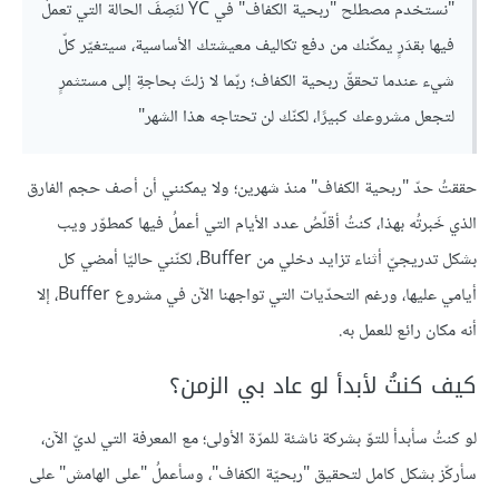
"نستخدم مصطلح "ربحية الكفاف" في YC لنَصِفَ الحالة التي تعملُ
فيها بقدَرٍ يمكّنك من دفع تكاليف معيشتك الأساسية، سيتغيّر كلّ
شيء عندما تحققّ ربحية الكفاف؛ ربّما لا زلتَ بحاجةِ إلى مستثمرٍ
لتجعل مشروعك كبيرًا، لكنّك لن تحتاجه هذا الشهر"
حققتُ حدّ "ربحية الكفاف" منذ شهرين؛ ولا يمكنني أن أصف حجم الفارق
الذي خَبرتُه بهذا، كنتُ أقلّصُ عدد الأيام التي أعملُ فيها كمطوّر ويب
بشكل تدريجيّ أثناء تزايد دخلي من Buffer، لكنّني حاليّا أمضي كل
أيامي عليها، ورغم التحدّيات التي تواجهنا الآن في مشروع Buffer، إلا
أنه مكان رائع للعمل به.
كيف كنتُ لأبدأ لو عاد بي الزمن؟
لو كنتُ سأبدأ للتوّ بشركة ناشئة للمرّة الأولى؛ مع المعرفة التي لديّ الآن،
سأركّز بشكل كامل لتحقيق "ربحيّة الكفاف"، وسأعملُ "على الهامش" على