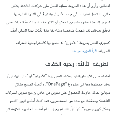
لتنطلق، وأرى أنّ هذه الطريقة عمليّة للعمل على شركتك الناشئة بشكل
ذاتيّ، إذ تعمل لفترة ما في جمع الأموال ونتفرّغ في الفترة التالية لها
لتعزيز إنتاجيّة مشروعك؛ من الممكن أن تكرّر هذه النوبات عدّة مرات حتى
تحقّق هدفك، لقد شهدتُ شخصيّا مشاريعًا عدّة نُفّذت بهذا الشكل أيضًا.
كمجرّب للعمل بطريقة "الأمواج"، لا أنصح بها كاستراتيجية للفترات
الطويلة،
اقرأ المزيد عن هذا
.
الطريقة الثالثة: ربحية الكفاف
أمامك حتى الآن طريقتان يمكنك العمل بهما "الأمواج" أو "على الهامش"،
وقد جمعتُهما معا في مشروع "OnePage"، وأتحتُ المنتج بشكل
مجانيّ تمامًا، حاولتُ الحصول على تمويل من خلال برامج تمويل الشركات
الناشئة؛ وتحدّثتُ مع عدد من المستثمرين، فقد كنتُ أطمحُ لنهج "النمو
بشكل كبير وسريع"، لكنّ كلّ ذلك لم يجدِ. إذ لم أمتلك الجاذبية اللازمة في