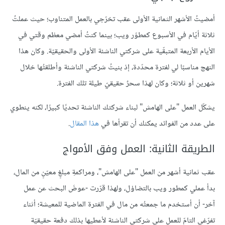
أمضيتُ الأشهر الثمانية الأولى عقب تخرّجي بالعمل المتناوب؛ حيث عملتُ
ثلاثة أيّام في الأسبوع كمطوّر ويب؛ بينما كنتُ أمضي معظم وقتي في
الأيام الأربعة المتبقّية على شركتي الناشئة الأولى والحقيقيّة. وكان هذا
النهج مناسبًا لي لفترة محدّدة، إذ بنيتُ شركتي الناشئة وأطلقتُها خلال
شهرين أو ثلاثة؛ وكان لهذا سحرٌ حقيقيّ طيلة تلك الفترة.
يشكّل العمل "على الهامش" لبناء شركتك الناشئة تحديًا كبيرًا، لكنه ينطوي
على عدد من الفوائد يمكنك أن تقرأها في
هذا المقال
.
الطريقة الثانية: العمل وفق الأمواج
عقب ثمانية أشهر من العمل "على الهامش"، ومراكمةِ مبلغٍ معيّنٍ من المال،
بدأ عملي كمطور ويب بالتضاؤل، ولهذا قرّرت -عوضَ البحث عن عمل
آخر- أن أستخدم ما جمعتُه من مال في الفترة الماضية للمعيشة؛ أثناء
تفرّغي التامّ للعمل على شركتي الناشئة لأعطيها بذلك دفعة حقيقيّة