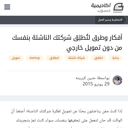
التخطيط وسير العمل
أفكار وطرق لتُطلِق شركتك الناشئة بنفسك
من دون تمويل خارجي
بداية
اطلاق
شركة ناشئة
انطلاق
startup
تمويل
بواسطة حنين كبريته
29 يونيو 2015
إذا كنتَ ممّن يناضلون بحثًا عن تمويلٍ لفكرةِ شركتك الناشئة؛ أعتقدُ أنّ
الوقت قد حان لتعمل على تحقيقها بنفسك، سواء كنتَ تمرّ بتجربتك