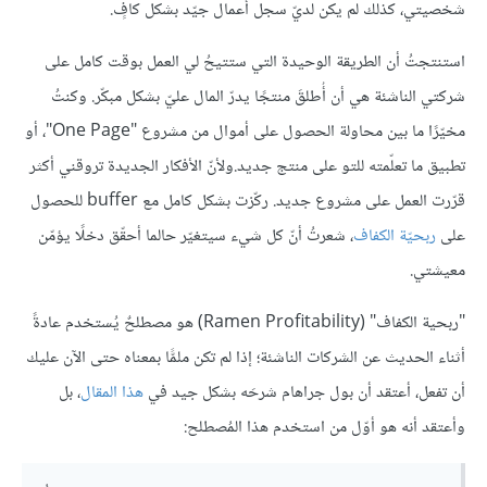
شخصيتي، كذلك لم يكن لديّ سجلّ أعمال جيّد بشكل كافٍ.
استنتجتُ أن الطريقة الوحيدة التي ستتيحُ لي العمل بوقت كامل على
شركتي الناشئة هي أن أُطلقَ منتجًا يدرّ المال عليّ بشكل مبكّر. وكنتُ
مخيّرًا ما بين محاولة الحصول على أموال من مشروع "One Page"، أو
تطبيق ما تعلّمته للتو على منتج جديد.ولأنّ الأفكار الجديدة تروقني أكثر
قرّرت العمل على مشروع جديد. ركّزت بشكل كامل مع buffer للحصول
على
ربحيّة الكفاف
، شعرتُ أنّ كل شيء سيتغيّر حالما أحقّق دخلًا يؤمّن
معيشتي.
"ربحية الكفاف" (Ramen Profitability) هو مصطلحٌ يُستخدم عادةً
أثناء الحديث عن الشركات الناشئة؛ إذا لم تكن ملمًّا بمعناه حتى الآن عليك
أن تفعل، أعتقد أن بول جراهام شرحَه بشكل جيد في
هذا المقال
، بل
وأعتقد أنه هو أوّل من استخدم هذا المُصطلح: