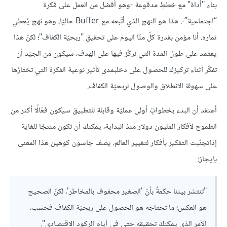
بناء "أداة" مع خططٍ مدفوعة -وهو أفضل من العمل على فكرة
“اجتماعية”-. هذا هو النهج الذي أتّبعه مع Buffer حاليّا، وهو نهج يُعطي
ثماره. أنا مؤمن بقدرة كلّ منّا اليوم على تحقيق "ربحيّة الكفاف"؛ لكنّ هذا
يعتمد على طول المدة التي نركّز فيها على الهدف، سيكون من الجيّد أن
تفكّر أثناء تركيزك للحصول على دخلبمدى تأثير نوعية الفكرة التي تختارُها
على سهولة الانطلاق والوصول لربحيّة الكفاف.
أعتقد أن البدء بخطواتٍ أولى عمليّة وقابلة للتطبيق سيكون فعّالًا أكثر من
الطموح لأفكار المليون دولار منذ البداية، يمكنك أن تكون منتجًا للغاية
إذاتجنّبت التفكير بأفكار لتغيير العالم، يصف جاسون كوهين هذا المعنى
بإيجاز:
"تنتشر بيننا حكمةٌ بأنّ 'الصغير محفوف بالمخاطر'، لكنّ الصحيح
هو العكس؛ ما تحتاجه هو الحصول على ربحيّة الكفاف فحسب،
الأمر الذي يمكنكَ تحقيقه حتى في أيام الركود الاقتصادي".