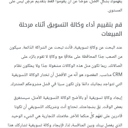
يفهموك بشكلٍ أفضل، عوضًا عن أن يقوموا فقط بتقديم عرضٍ ليس على
المستوى.
قم بتقييم أداء وكالة التسويق أثناء مرحلة
المبيعات
عند البحث عن وكالةٍ تسويقية، فأنت تبحث عن الشراكة الدّائمة. سيكون
من الصعب جدًا المحافظة على علاقةٍ مع وكالةٍ لا تقوم بالرّد على
اتّصالاتك. ربما تكون مثل هذه الوكالات مشغولة جدًا ولا يملكون نظام
CRM مناسب. المقصود هو أنّه من الأفضل أن تختار الوكالة التّسويقية
التي تتواجد بجانبك دائمًا ولن تكون سببًا في فشل مشروعكم المشترك.
إيجاد وكالةٍ تسويقية أو بالأصّح الوكالة التّسويقية الأمثل، سيستغرق
بعض الوقت. ثِقْ بشجاعتك. تحتاج أنت وشريكك التّسويقي أن تكونا
قادرين على تفهّم كلٍّ منكما للآخر. علامتك التّجارية هي الشيء الوحيد
الذي يفصل بينك وبين المنافسة، لذا، فإيجاد وكالة تسويقية تشاركك هذا