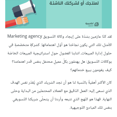
لقد كنّا عازمين بشدّة على إيجاد وكالة التّسويق Marketing agency
الأمثل، تلك التي يكون نجاحُنا هو أوّل اهتماماتها. كشركةٍ متخصّصةٍ في
حلول إدارة المبيعات، انتابنا الفضول حول استراتيجية المبيعات الخاصّة
بوكالات التّسويق: هل يهتمّون بكلّ عميلٍ محتمَل بنفس قدر اهتمامنا؟
كيف يقومون ببيع خدماتهم؟
كان الأكثر أهمّيةً بالنّسبة لنا هو أن نجد الشريك الذي يُقدّر نفس الهدف
الذي نسعى إليه: العمل الدّقيق مع العملاء المحتملين من البداية وحتّى
النهاية. فهذا هو النّهج الذي نتبعه وأردنا أن يتحلّى شريكنا التّسويقي
بنفس تلك المبادئ التّوجيهية.