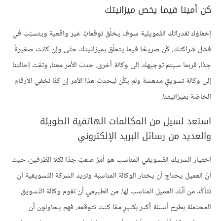
كن أمينا فيما يخص ميزانيتك
إخفاؤك لقدراتك التّمويلية سوف يخلُق توقعاتٍ غير واقعية ويتسبّب في
فشل شراكتك. كُن صريحًا فيما يتعلّق بميزانيتك حتّى وإن كانت صغيرةً
جدًا، فربما سيتم توجيهك إلى وكالة أخرى. حدث الأمر معنا، وتمّت إحالتنا
إلى وكالة تسويقٍ مدهشة ولم يكُن ليحدث هذا الأمر إن كنّا نخفي الأرقام
الخاصّة بميزانيتنا.
استعد لسيل من المكالمات الهاتفية الطويلة
والعديد من رسائل البريد الإلكتروني
اختيار الشريك التّسويقي المناسب هو أمرٌ صعبٌ جدًا لكلا الطّرفين، حيث
أنّ العميل يحتاج أن يختار الوكالة المناسبة وتريد الشركة التّسويقية أن
تتأكّد من أنّك العميل المناسب لها. من الطبيعي أن تقوم وكالة التّسويق
المحتملة بطرح أسئلة أكثر بكثيرٍ ممّا كنت تتوقعه. فهم يحاولون أن