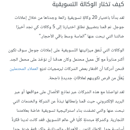
كيف تختار الوكالة التسويقية
لقد بدأنا باختيار 20 وكالةٍ تسويقيةٍ رائعة وجدناها من خلال إعلانات
جوجل. ثم قمنا بتضييق نطاق اختيارنا إلى 5 وكالات كي نجد أخيرًا
ضالتنا التي نبحث عنها "الماسة وسط باقي الأحجار."
الوكالات التي تُنفق ميزانيتها التّسويقية على إعلانات جوجل سوف تكون
أكثر مثابرةً مع كلّ عميلٍ محتمل وكان هدفنا أن نؤخَذ على محمل الجد.
فنحن أدركنا أن افتقار بعض الشركات لبرمجيات تتبّع
العملاء المحتملين
يُقلّل من فرص تكوينهم لعلاقاتٍ جديدةٍ ناجحة.
لقد تواصلنا مع هذه الشركات عبر نماذج الاتّصال على مواقعها أو عبر
البريد الإلكتروني، حيث قمنا بإعطائها نبذةً عن الشركة والخدمات التي
نبحث عنها والتي تضمّنت بناء استراتيجية تسويقية خاصّة بعلامتنا
التّجارية. وكشركةٍ مبتدئةٍ كلّيًا في عالم التّسويق، فقد كانت لدينا فكرةٌ
أساسية حول الإطار الزمني، الأهداف والميزانية، ولكن فهمٌ ضيّق حول