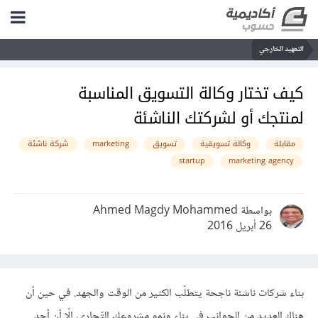
التعهيد الخارجي
كيف تختار وكالة التسويق المناسبة
لمنتجك أو لشركتك الناشئة
مقابلة
وكالة تسويقية
تسويق
marketing
شركة ناشئة
startup
marketing agency
بواسطة Ahmed Magdy Mohammed
26 أبريل 2016
بناء شركات ناشئة ناجحة يتطلّب الكثير من الوقت والجهد. في حين أن
هناك العديد من الجوانب في بناء ونمو مشروعك التّجاري، إلّا أن أحد