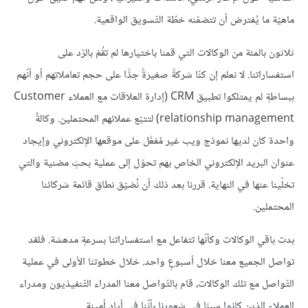
ماهيّة ما يُفترض أن تتضمّنه خطّة التّسويق الواقعية.
ثلاثون بالمئة من الوكالات التي قمنا باختيارها لم تقُمْ بالرّد على
استفساراتنا. لا نعلم إن كنّا شركةً صغيرةً جدًّا على حجم تعاملاتهم أو أنّهم
ببساطةٍ لم يمتلكوا تطبيق CRM (إدارة العلاقات مع العملاء Customer
relationship management) لتتبّع عملائهم المحتملين. وكالةٌ
واحدة كان لديها نموذج ويب غير مُفعَّل على موقعها الإلكتروني وإيجاد
عنوان البريد الإلكتروني الخاص بهم تحوّل إلى عملية بحثٍ مضنية والتي
تخلّينا عنها في النهاية. قررنا بعد ذلك أن نُضيّق نطاق قائمة شركائنا
المحتملين.
بدت باقي الوكالات وكأنّها تتفاعل مع استفساراتنا بسرعةٍ مدهشة. فلقد
تواصل الجميع معنا خلال أسبوعٍ واحد. خلال خطوتنا الأولى في عملية
التّواصل مع تلك الوكالات، قام بالتّواصل معنا المدراء التّنفيذيون ومدراء
العملاء الذين كانوا سببًا في شعورنا بأنّنا في أيادٍ أمينة.