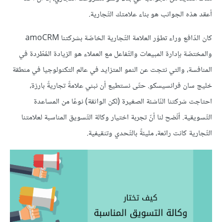
أعقد هذه الجوانب هو بناء علامتك التّجارية.
كان الدّافع وراء تطوّر العلامة التّجارية الخاصّة بشركتنا amoCRM
والمختصّة بإدارة المبيعات والتّفاعل مع العملاء هو الزيادة المُطّردة في
المنافسة، والتي نتجت عن النمو المتزايد في عالم التكنولوجيا في منطقة
خليج سان فرانسيسكو. حتّى نستطيع أن نبني علامةً تجاريةً بارزة،
احتاجت شركتنا النّاشئة الصغيرة (لكن الواثقة) نوعًا من المساعدة
التّسويقية. أتّضح لنا أنّ تجربة اختيار وكالة التّسويق المناسبة لعلامتنا
التّجارية كانت رائعة، مليئةً بالتّحدي وتثقيفية.