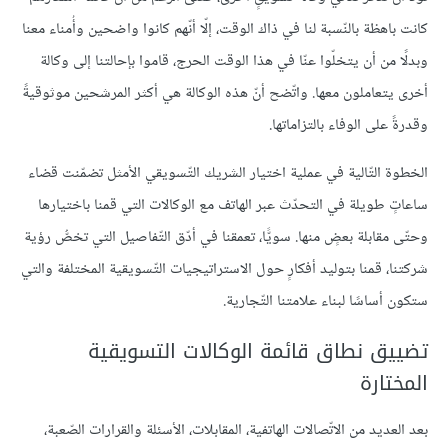
كانت باهظة بالنّسبة لنا في ذاك الوقت، إلّا أنّهم كانوا واضحين وأُمناء معنا
وبدلًا من أن يتخلّوا عنّا في هذا الوقت الحرج، قاموا بإحالتنا إلى وكالة
أخرى يتعاملون معها. واتّضح أنّ هذه الوكالة هي أكثر المرشحين موثوقيةً
وقدرةً على الوفاء بالتزاماتها.
الخطوة التّالية في عملية اختيار الشريك التّسويقي الأمثل تضمّنت قضاء
ساعاتٍ طويلة في التحدّث عبر الهاتف مع الوكالات التي قمنا باختيارها
وحتّى مقابلة بعضٍ منها. سويًّا، تعمقنا في أدّق التّفاصيل التي تخصُّ رؤية
شركتنا، قمنا بتوليد أفكارٍ حول الاستراتيجيات التّسويقية المختلفة والتي
ستكون أساسًا لبناء علامتنا التّجارية.
تضييق نطاق قائمة الوكالات التسويقية
المختارة
بعد العديد من الاتّصالات الهاتفية، المقابلات، الأسئلة والقرارات الصّعبة،