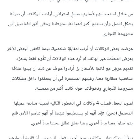
من خلال استخدامهم لأسلوبٍ تعاملٍ احترافي، أرادت الوكالات أن تعرفنا
بشكلٍ افضل وأن تستمع أكثر لأهدافنا، تخوفاتنا وحتّى أدّق التّفاصيل في
مشروعنا التّجاري.
عرضت بعض الوكالات أن تُرتب لمقابلةٍ شخصية، بينما اكتفى البعض الآخر
بعرض التحدّث عبر الهاتف. لم تُرِد هذه الوكالات أن تقُوم فقط بمجرّد
تقديم عرضٍ مع قائمةٍ للأسعار، بل أرادوا عوضًا عن ذلك أن يبنوا علاقة
شخصية متقاربة معنا. رغبتهم المستمرة في أن يتعمّقوا داخل مشكلات
مشروعنا التّجاري وتخوفاتنا حوله كانت أكثر من مدهشة.
لسوء الحظ، فشلت 4 وكالات في الخطوة التّالية لعميلة متابعة عميلها
المحتمل (نحن). فإمّا أنّهم لم يستطيعوا تتبّعنا أو أنّهم تناسوا الأمر، فلم
يتواصلوا معنا مرةً أخرى. وهنا ضاق نطاق بحثنا مرةً أخرى.
نودُّ أن نذكر تفاني وكالة تسويقٍ أخرى، فعلى الرغم من أنّ قائمة أسعارهم