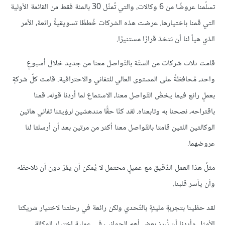
تسلّمنا عروضًا من 6 وكالات، والتي تُمثّل 30 بالمئة فقط من القائمة الأولية
التي قمنا باختيارها. عرضت هذه الشركات خُططًا تسويقيةً رائعة، الأمر
الذي هيأ لنا أن نتخذ قرارًا مستنيرًا.
قامت ثلاث شركات من الستّة بالتّواصل معنا من جديد خلال أسبوعٍ
واحد، مُحافظةً على المستوى العالي للتفاني والاحترافية. قامت كلّ شركةٍ
بعملٍ رائع فيما يخصُّ التّواصل معنا، الاستماع لما أردنا قوله، قمنا
باقتراحه، نصحنا به وتابعناه. لقد كنّا حقًّا مندهشين لرؤيتنا تفاني هاتين
الوكالتين اللتين قامتا بالتّواصل معنا أكثر من مرتين بعد أن أرسلتا لنا
عروضهما.
مثلُ هذا العمل الدّقيق مع عميلٍ محتمل لا يُمكن أن يمُرّ دون أن نلاحظه
وأن يأسر قلبنا.
لقد حظينا بتجربةٍ مليئةٍ بالتّحدي ولكن رائعة في رحلتنا لاختيار شريكنا
الأمثل وأردنا أن نُبرز بعض أهم الجوانب في عملية اختيار الوكالة