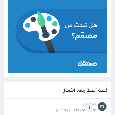
أحدث أسئلة ريادة الأعمال
فكرة جهاز
1
Mbkry Hgazy · نشر
19 أبريل