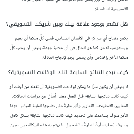
التّسويقية المناسبة:
هل تشعر بوجود علاقة بينك وبين شريكك التسويقي؟
يكمن مفتاح أي شراكةٍ في الاتّصال المتبادل. فعلى كلٍّ منكما أن يفهم
ويستوعب الآخر. كما هو الحال في أي علاقةٍ جيّدة، بنبغي أن يحب كلٍّ
منكما الآخر بإخلاص وأن يسعى بجِدٍ لإنجاح العلاقة.
كيف تبدو النتائج السابقة لتلك الوكالات التسويقية؟
لا ينبغي أن يكون سرًّا ما يُمكن لوكالتك التّسويقية أن تفعله من أجلك أو
كيف كانت نتائجها السابقة قبل العمل معك. أسأل عن دراسات الحالات،
المعايير، التّحليلات، التّقارير وألقِ نظرةً على نتائجها القابلة للقياس. فهذا
الأمر سوف يساعدك على تحديد كيف كانت نتائجها السّابقة بشكلٍ كامل
وسوف يُعطيك أيضًا نظرةً عامّة حول ما تهتم به هذه الوكالة دون غيره.