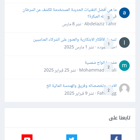
ما هي أفضل التقنيات الحديثة المستخدمة للكشف عن السرطان
في مراحله المبكرة؟
3
Abdelaziz Tahir · نشر
8 مارس
تسويق الأفكار الابتكارية والعثور على الشركاء المناسبين
1
احمد حموده · نشر
1 مارس 2025
مشروع الواح شمسية
2
Mohammad Awali · نشر
25 فبراير 2025
الاسهم وتخصصاته وفريق والهندسة المالية الخ
2
Fahd Ggg · نشر
9 فبراير 2025
تابعنا على