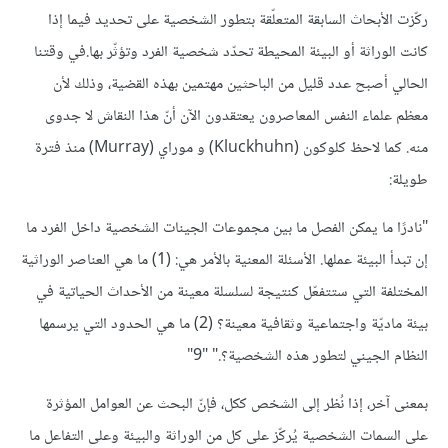
ركّزت الأبحاث السابقة المتعلّقة بتطور الشخصية على تحديد فيما إذا
كانت الوراثة أو البيئة المحيطة تحدّد شخصية الفرد وتؤثّر بها.في وقتنا
الحالي أصبح عدد قليل من الباحثين مهتمين بهذه القضية، وذلك لأن
معظم علماء النفس المعاصرون يعتقدون الآن أنّ هذا النقاش لا جدوى
منه. كما لاحظ كلوكون (Kluckhuhn) و موراي (Murray) منذ فترة
طويلة:
"نادرًا ما يمكن الفصل ما بين مجموعات الجينات الشخصية داخل الفرد ما
إن تبدأ البيئة عملها. الأسئلة المعنية بالأمر هي: (1) ما هي العناصر الوراثية
المختلفة التي ستتفعّل كنتيجة لسلسلة معينة من الأحداث الحياتية في
بيئة ماديّة واجتماعية وثقافية معينة؟ (2) ما هي الحدود التي يرسمها
النظام الجيني لتطور هذه الشخصية؟." "9"
بمعنى آخر، إذا نُظر إلى الشخص ككل، فإنّ البحث عن العوامل المؤثرة
على السمات الشخصية يُركّز على كل من الوراثة والبيئة وعلى التفاعل ما