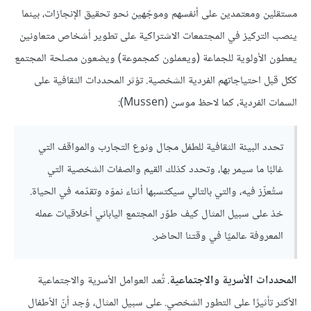
مستقلين ومعتمدين على أنفسهم وموجّهين نحو تحقيق الإنجازات، بينما
ينصب التركيز في المجتمعات الاشتراكية على تطوير أشخاص متعاونين
يعطون الأولوية للجماعة (ويعملون كمجموعة) ويضعون مصلحة المجتمع
ككل قبل احتياجاتهم الفردية الشخصية. تؤثر المحددات الثقافية على
السمات الفردية، كما لاحظ موسن (Mussen):
تحدد البيئة الثقافية للطفل مجال ونوع التجارب والمواقف التي
غالبًا ما سيمر بها، وتحدد كذلك القيم والصفات الشخصية التي
ستُعزّز فيه، والتي بالتالي سيكتسبها أثناء نموّه وتقدّمه في الحياة.
خذ على سبيل المثال كيف طوّر المجتمع الياباني أخلاقيات عمله
المعروفة عالميًا في وقتنا الحاضر.
المحددات الأسرية والاجتماعية
. تُعد العوامل الأسرية والاجتماعية
الأكثر تأثيرًا على التطور الشخصي. على سبيل المثال، وُجد أنّ الأطفال