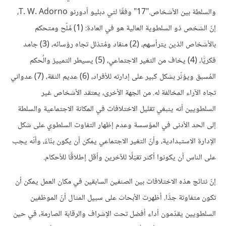
والسلطة بين الأشخاص."17" وفقًا لتي دبليو أدورنو T. W. Adorno،
إنّ الشخص ذو السلطوية العالية هو في العادة: (1) مُلّح ومتحكم
بالأشخاص الذين يترأسهم، (2) منقاد ومُتذلل تجاه رؤسائه، (3) جامد
فكريًّا، (4) يخاف من التغير الاجتماعي، (5) يسيطر التمييز والُحكم
المُسبق ويؤثّر بشكل كبير على إدارته للأفراد، (6) عديم الثقة، (7) عدواني
تجاه الآراء المخالفة له. من الجهة الأخرى، يعتقد الأشخاص غير
السلطويين أنه ينبغي تقليل الاختلافات في المكانة الاجتماعية والسلطة
إلى الحد الأدنى في المؤسسة وعدم إظهار التفاوت السلطوي على شكل
الإدارة الاستبدادية، وأنّ التغير الاجتماعي يمكن أن يكون بنّاءً، وأنّه يجب
على الناس أن يكونوا أكثر تقبّلًا للآخرين وأقل إطلاقًا للأحكام.
إنّ نتائج هذه الاختلافات بين الصنفين السابقين في مكان العمل يمكن أن
تكون متفاوتة جدًّا. أظهرت الأبحاث على سبيل المثال أنّ الموظفين
السلطويين يقدّمون أداء أفضل تحت الإشراف والرقابة الصارمة، في حين