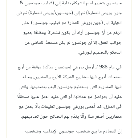
جونسون بتغيير اسم الشركة، بداية إلى (فيليب جونسون &
جون بورغي للعمارة) ثم إلى (جونسون\بورغي للعمارة) ثم في
النهاية إلى (جون بورغي للعمارة مع فيليب جونسون). على
الرغم من أنّ جونسون أراد أن يكون مُشتركًا ومطّلعًا جميع
جوانب العمل، إلا أن جونسون لم يكن مستعدًا للتخلي عن
التحكم بالتصميم لبورغي.
في عام 1988، أرسل بورغي لجونسون مذكّرة مؤلفة من أربع
صفحات أدرج فيها مشاريع الشركة الأربع والعشرين، وحدّد
فيها المشاريع التي يستطيع جونسون البدء بتصميمها، والتي
عليه أن يتواصل مع عملائها، أو التي عليه العمل عليها مستقلًا
في المنزل. كما أعطى بورغي جونسون تعليمات بألّا يعمل مع
معماريين أصغر سنًا وألّا يقدّم لهم النصائح حول تصاميمهم.
إنّ التصادم ما بين شخصية جونسون الإبداعية وشخصية