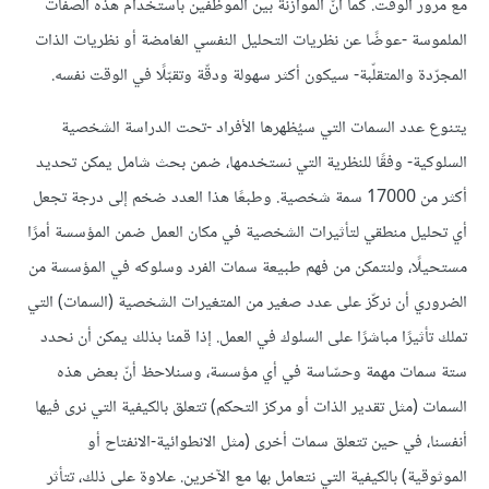
مع مرور الوقت. كما أنّ الموازنة بين الموظفين باستخدام هذه الصفات
الملموسة -عوضًا عن نظريات التحليل النفسي الغامضة أو نظريات الذات
المجرّدة والمتقلّبة- سيكون أكثر سهولة ودقّة وتقبّلًا في الوقت نفسه.
يتنوع عدد السمات التي سيُظهرها الأفراد -تحت الدراسة الشخصية
السلوكية- وفقًا للنظرية التي نستخدمها، ضمن بحث شامل يمكن تحديد
أكثر من 17000 سمة شخصية. وطبعًا هذا العدد ضخم إلى درجة تجعل
أي تحليل منطقي لتأثيرات الشخصية في مكان العمل ضمن المؤسسة أمرًا
مستحيلًا، ولنتمكن من فهم طبيعة سمات الفرد وسلوكه في المؤسسة من
الضروري أن نركّز على عدد صغير من المتغيرات الشخصية (السمات) التي
تملك تأثيرًا مباشرًا على السلوك في العمل. إذا قمنا بذلك يمكن أن نحدد
ستة سمات مهمة وحسّاسة في أي مؤسسة، وسنلاحظ أنّ بعض هذه
السمات (مثل تقدير الذات أو مركز التحكم) تتعلق بالكيفية التي نرى فيها
أنفسنا، في حين تتعلق سمات أخرى (مثل الانطوائية-الانفتاح أو
الموثوقية) بالكيفية التي نتعامل بها مع الآخرين. علاوة على ذلك، تتأثر