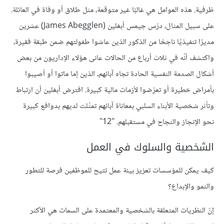
ظرفية. هذه العوامل هي غالبًا غير متوقعة، مثل طلاق أو وفاة في العائلة.
على سبيل المثال، درّس جيمس أبغلين (James Abegglen) عشرين
مديرًا تنفيذيًا ناجحًا من الذكور الذين عاشوا طفولتهم ضمن طبقة فقيرة،
واكتشف أنّه في ثلاث أرباع من الحالات عانى هؤلاء الإداريون من بعض
أشكال الصدمة النفسية الحادة تجاه آبائهم، الذين إما ماتوا أو أصيبوا
بأمراض خطيرة أو تعرّضوا لأزمات مالية كبيرة. افترض أبغلين أن ارتباط
وتأثر شخصية الأبناء السلبي بمعاناة آبائهم تمثّلت لديهم بدوافع كبيرة
نحو الإنجاز والنجاح في مستقبلهم. "12"
الشخصية والسلوك في العمل
كيف يمكن للمؤسسات تعزيز بيئة عمل تتيح للموظفين فرصة للتطور
والنمو والإبداع؟
إنّ النظريات المتعلقة بالشخصية والمعتمدة على السمات هي الأكثر