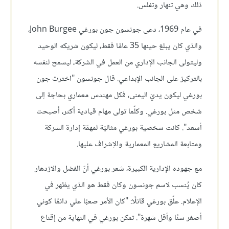
ذلك وهي تنهار وتفلس.
في عام 1969، دعى جونسون جون بورغي John Burgee،
والذي كان يبلغ حينها 35 عامًا فقط، ليكون شريكه الوحيد
وليتولى الجانب الإداري من العمل في الشركة، ليسمح لنفسه
بالتركيز على الجانب الإبداعي. قال جونسون "اخترت جون
بورغي ليكون يديَ اليمنى، فكل مهندس معماري بحاجة إلى
شخص مثل بورغي. وكلّما تولى مهام قيادية أكثر، أصبحت
أسعد". كانت شخصية بورغي مثاليّة لمهمّة إدارة الشركة
ومتابعة المشاريع المعمارية والإشراف عليها.
مع جهوده الإدارية الكبيرة، شعر بورغي أنّ الفضل والازدهار
كان يُنسب لاسم جونسون وكان فقط هو الذي يظهر في
الإعلام. علّق بورغي قائلًا: "كان الأمر صعبًا علي دائمًا كوني
أصغر سنًا وأقل شهرة". تمكن بورغي في النهاية من إقناع