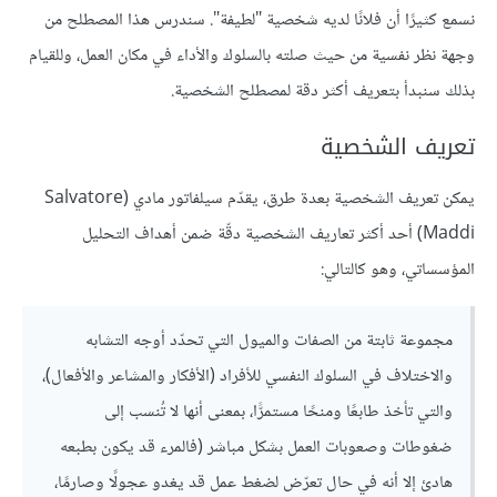
نسمع كثيرًا أن فلانًا لديه شخصية "لطيفة". سندرس هذا المصطلح من
وجهة نظر نفسية من حيث صلته بالسلوك والأداء في مكان العمل، وللقيام
بذلك سنبدأ بتعريف أكثر دقة لمصطلح الشخصية.
تعريف الشخصية
يمكن تعريف الشخصية بعدة طرق، يقدّم سيلفاتور مادي (Salvatore
Maddi) أحد أكثر تعاريف الشخصية دقّة ضمن أهداف التحليل
المؤسساتي، وهو كالتالي:
مجموعة ثابتة من الصفات والميول التي تحدّد أوجه التشابه
والاختلاف في السلوك النفسي للأفراد (الأفكار والمشاعر والأفعال)،
والتي تأخذ طابعًا ومنحًا مستمرًّا، بمعنى أنها لا تُنسب إلى
ضغوطات وصعوبات العمل بشكل مباشر (فالمرء قد يكون بطبعه
هادئ إلا أنه في حال تعرّض لضغط عمل قد يغدو عجولًا وصارمًا،