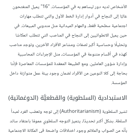
الأشخاص لديه دور ليساهم به في المؤسسات. "16" يميل المنفتحون
غالبًا إلى النجاح في أدوار إدارة الخط الأول والتي تتطلب مهارات
اجتماعية سطحية فقط، والمهام الميدانية مثل مندوبي المبيعات. في
حين يميل الانطوائيين إلى النجاح في المناصب التي تتطلب انعكاسًا
وتحليلًا وحساسية أكبر لصفات ومشاعر الأفراد الآخرين، وتوجد مناصب
كهذه في أقسام متنوعة في المؤسسات، مثل الإجراءات المحاسبية
وإدارة شؤون العاملين. ومع الطبيعة المعقدة للمؤسسات المعاصرة فإنّنا
بحاجة إلى كلا النوعين من الأفراد لضمان وجود بيئة عمل متوازنة داخل
المؤسسة.
الاستبدادية (السلطوية) والقطعيَّة (الدوغماتية)
تشير السلطوية (Authoritarianism) إلى توجه وتعصّب الفرد لمبدأ
السلطة. بشكل أكثر تحديدًا، يتميز التوجه السلطوي عمومًا باعتقاد سائد
بأنّه من الصواب والملائم وجود اختلافات واضحة في المكانة الاجتماعية