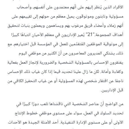
الأفراد الذين يُنظر إليهم على أنّهم معتمدون على أنفسهم، وأصحاب
مسؤولية وثابتون وموثوقون، يميل معظم من حولهم إلى تقييمهم على
أنهم زملاء وأعضاء فريق مرغوب بهم ويساهمون ويعملون بثبات لتحقيق
أهداف المجموعة."21" يُعير الإداريون في معظم الأحيان انتباهًا كبيرًا
إلى موثوقية الموظفين المُتقدّمين للعمل في المؤسسة قبل اختيارهم. مع
ذلك، يشتكي المديرون المعاصرون من أنّ الكثير من موظفي اليوم
يفتقرون الإحساس بالمسؤولية الشخصية والضرورية لإنجاز العمل بفعالية
وكفاءة وأمانة. لكن ما زال علينا تحديد فيما إذا كان غياب ذلك الإحساس
ناجمًا عن افتقار شخصي لهذه المسؤولية أو عن غياب التحفيز الكافي من
قبل الإداريين.
من الواضح أنّ عناصر الشخصية التي ناقشناها تلعب دورًا كبيرًا في
تحديد السلوك في العمل، سواء على مستوى موظفي خطوط الإنتاج
الأولى أو على مستوى الإدارة التنفيذية. أحد الأمثلة الجيدة هو الأحداث