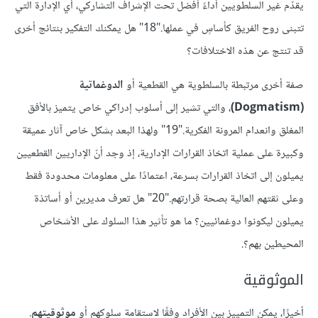
يقدّم غير السلطويين أداءً أفضل تحت الإشراف التشاركي، أي الإدارة التي
تتبنى روح الفريق كأساسٍ في عملها."18" هل يمكنك التفكير بنتائج أخرى
قد تنتج عن هذه الاختلافات؟
صفة أخرى مرتبطة بالسلطوية هي القطعية أو
الدوغماتية
(Dogmatism)
، والتي تشير إلى أسلوب إدراكي خاص يتميز بالأفق
المغلق وانعدام المرونة الفكرية."19" ولهذا البعد بشكل خاص آثار عميقة
وكبيرة على عملية اتخاذ القرارات الإدارية، إذ وجد أنّ الإداريين القطعيين
يميلون إلى اتخاذ القرارات بسرعة، اعتمادًا على معلومات محدودة فقط
وعلى ثقتهم العالية بصحة قرارتهم."20" هل تعرف مديرين أو أساتذة
يميلون ليكونوا دوغمائيين؟ ما هو تأثير هذا السلوك على الأشخاص
المحيطين بهم؟.
الموثوقية
أخيرًا، يمكن التمييز بين الأفراد وفقًا لاستقامة سلوكهم أو
موثوقيتهم
.