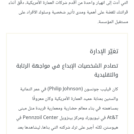
التي أدت إلى انهيار واحدة من أقدم شركات العمارة الأمريكية، دقّق أثناء
قرائتك للقصّة على أهمية ومدى تأثير شخصية وسلوك الأفراد على
مستقبل المؤسسة.
تغيّر الإدارة
تصادم الشخصيات الإبداع في مواجهة الرتابة
والتقليدية
كان فيليب جونسون (Philip Johnson) في عمر الثمانية
والستين بمثابة عميد العمارة الأمريكية وكان معروفًا
بمساهمته في بناء معالم حضارية ومعمارية فريدة مثل مبنى
At&T في نيويورك ومركز بينزويل Pennzoil Center في
هيوستن، لكنّه أجبر على ترك شركته التي بناها، ليشاهدها بعد