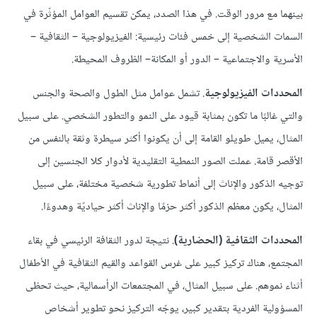
بينهما مع مرور الوقت. في هذا الصدد، يمكن تقسيم العوامل المؤثّرة في
السمات الشخصية إلى خمس فئات رئيسية: الفيزيولوجية – الثقافية –
الأسرية والاجتماعية – الدور أو المكانة– الظروف المحيطة.
المحددات الفيزيولوجية
. تشمل عوامل مثل الطول والصحة والجنس
والتي غالبًا ما تكون بمثابة قيود على النمو والتطور الشخصي. على سبيل
المثال، يميل طويلو القامة إلى أن يكونوا أكثر سيطرة وثقة بالنفس من
الأقصر قامة. عملت الصور النمطية التقليدية لأدوار كلا الجنسين إلى
توجيه الذكور والإناث إلى أنماط تطورية شخصية مختلفة، على سبيل
المثال، يكون معظم الذكور أكثر حزمًا والإناث أكثر حياديّة وهدوءًا.
المحددات الثقافية (الحضارية)
. نتيجة لدور الثقافة الرئيسي في بقاء
المجتمع، هناك تركيز كبير على غرس القواعد والقيم الثقافية في الأطفال
أثناء نموهم. على سبيل المثال، في المجتمعات الرأسمالية، حيث تحظى
المسؤولية الفردية بتقدير كبير، يوجّه التركيز نحو تطوير أشخاص