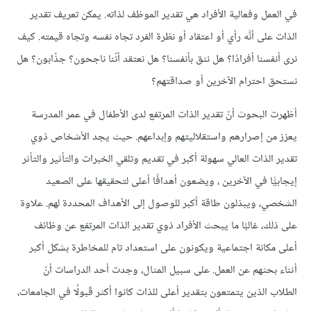
في العمل وفعالية الأفراد هي تقدير الموظف لذاته. يمكن تعريف تقدير
الذات على أنَّه رأي أو اعتقاد أو نظرة الفرد تجاه نفسه وتجاه قيمته. كيف
نرى أنفسنا أفرادًا؟ هل نثق بأنفسنا؟ هل نعتقد أنّنا ناجحون؟ جذّابون؟ هل
نستحق احترام الآخرين أو صداقتهم؟
أظهرت البحوث أنّ تقدير الذات المرتفع لدى الأطفال في عمر المدرسة
يعزز من إصرارهم واستقلاليتهم وإبداعهم. حيث يجد الأشخاص ذوي
تقدير الذات العالي سهولة أكبر في تقديم وتلقي الخبرات والتأثير والتأثر
إيجابيًّا في الآخرين ، ويضعون أهدافًا أعلى لتحقيقها على الصعيد
الشخصي، ويبذلون طاقة أكبر للوصول إلى الأهداف المحددة لهم. علاوة
على ذلك، غالبًا ما يبحث الأفراد ذوي تقدير الذات المرتفع عن وظائف
أعلى مكانة اجتماعية ويكونون على استعداد تام للمخاطرة بشكل أكبر
أثناء بحثهم عن العمل. على سبيل المثال، وجدت أحد الدراسات أنّ
الطلاب الذين يتمتعون بتقدير أعلى للذات كانوا أكثر قَبولًا في الجامعات،