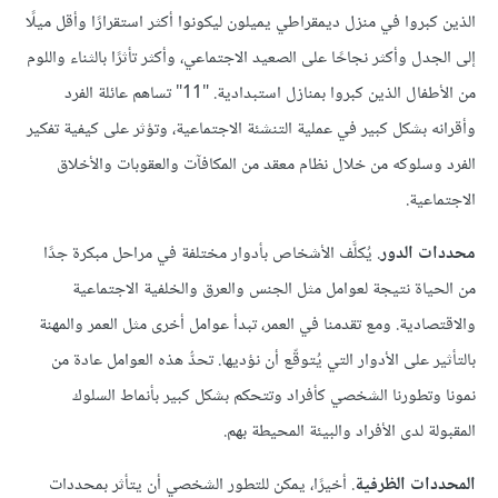
الذين كبروا في منزل ديمقراطي يميلون ليكونوا أكثر استقرارًا وأقل ميلًا
إلى الجدل وأكثر نجاحًا على الصعيد الاجتماعي، وأكثر تأثرًا بالثناء واللوم
من الأطفال الذين كبروا بمنازل استبدادية. "11" تساهم عائلة الفرد
وأقرانه بشكل كبير في عملية التنشئة الاجتماعية، وتؤثر على كيفية تفكير
الفرد وسلوكه من خلال نظام معقد من المكافآت والعقوبات والأخلاق
الاجتماعية.
محددات الدور
. يُكلَّف الأشخاص بأدوار مختلفة في مراحل مبكرة جدًا
من الحياة نتيجة لعوامل مثل الجنس والعرق والخلفية الاجتماعية
والاقتصادية. ومع تقدمنا في العمر، تبدأ عوامل أخرى مثل العمر والمهنة
بالتأثير على الأدوار التي يُتوقّع أن نؤديها. تحدُّ هذه العوامل عادة من
نمونا وتطورنا الشخصي كأفراد وتتحكم بشكل كبير بأنماط السلوك
المقبولة لدى الأفراد والبيئة المحيطة بهم.
المحددات الظرفية
. أخيرًا، يمكن للتطور الشخصي أن يتأثر بمحددات