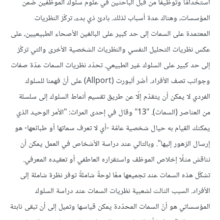
استخدامًا وتوظيفًا من قبل الباحثين في علوم سلوك الموظفين ضمن
المؤسسات، وهناك عدة أسباب لذلك. بادئ ذي بدء، تركّز النظريات
المعتمدة على السمات إلى حد كبير على البالغين الأصحاء الطبيعيين، على
عكس نظريات التحليل النفسي والنظريات الشخصية الأخرى والتي تركّز
إلى حد كبير على السلوك غير الطبيعي. تحدّد نظريات السمات عدّة صفات
وجوانب تصف الأفراد. أصّر ألبورت (Allport) على أنّ فهمنا للسلوك
الفردي لا يمكن أن يتقدّم إلّا عن طريق تقسيم أنماط السلوك إلى سلسلة
من العناصر (السمات). "13" وقال في إحدى المرات: "الأمر الوحيد الذي
يمكنك القيام به حيال شخصية عامّة -أي لا تعرف سماتها أو طبائعها- هو
إرسال الزهور إليها". وبالتالي عند دراسة الأشخاص في العمل يمكن أن
نناقش مثلًا إخلاص الموظف واستقراره العاطفي أو تعقيده المعرفي.
تشكّل هذه السمات عند تجميعها معًا لوحةً شاملةً توفر نظرة شاملة إلى
الأفراد. السبب الثالث لشعبية نظريات السمات عند دراسة السلوك
المؤسساتي هو أنّ السمات المحدّدة يمكن قياسها وتميل إلى أن تبقى ثابتة