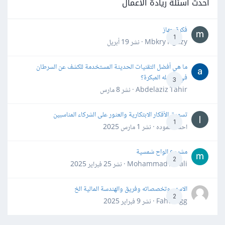
أحدث أسئلة ريادة الأعمال
فكرة جهاز
1
Mbkry Hgazy · نشر
19 أبريل
ما هي أفضل التقنيات الحديثة المستخدمة للكشف عن السرطان
في مراحله المبكرة؟
3
Abdelaziz Tahir · نشر
8 مارس
تسويق الأفكار الابتكارية والعثور على الشركاء المناسبين
1
احمد حموده · نشر
1 مارس 2025
مشروع الواح شمسية
2
Mohammad Awali · نشر
25 فبراير 2025
الاسهم وتخصصاته وفريق والهندسة المالية الخ
2
Fahd Ggg · نشر
9 فبراير 2025