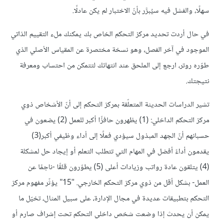
سهلًا، والفشل فيه سيُبرَّر بأنّ الاختبار لم يكن عادلًا.
في حال أردت تحديد مركز التحكم الخاص بك يمكنك ملء التقييم الذاتي
الموجود في آخر الفصل، وهو نسخة مختصرة عن المقياس الأصلي الذي
طوّره روتر، ارجع إلى الملحق عند انتهائك لتتمكن من احتساب ومعرفة
نتيجتك.
تشير الدراسات الحديثة المتعلّقة بمركز التحكم إلى أنّ الأشخاص ذوي
مركز التحكم الداخلي: (1) يظهرون حافزًا أكبر للعمل (2) يضعون في
حسبانهم أنّ الجهد المبذول سيؤدي فعلًا إلى أداء وظيفي أكبر(3)
يقدمون أداءً أفضل في المهام التي تتطلب التعلم أو إيجاد حل لمشكلة
(4) يتلقون عادة رواتب وزيادات أعلى (5) يطوّرون قلقًا -ناجمًا عن
العمل- بشكل أقل من ذوي مركز التحكم الخارجي. "15" يؤثّر مفهوم مركز
التحكم بتطبيقات عديدة في مجال الإدارة، على سبيل المثال، تخيّل ما
يمكن أن يحدث إذا وضعت شخص داخلي التحكم تحت إشراف صارم أو