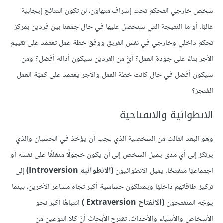
شخص خارجي التحكم تحت إشراف متهاون، لن تكون النتائج إيجابية
غالبًا. أو ما النتيجة التي سنحصل عليها في حال جمعنا بين فردين بمركز
تحكم داخلي وخارجي في نفس الفريق ووفق خطة عمل تعتمد على تقييم
الأجر بناءً على جودة العمل؟ أيٌّ من الفردين سيكون أدائه أفضل؟ ومن
سيكون أفضل في حال كانت خطة العمل والأجر يعتمد على كميّة العمل
المُنجز؟
الانطوائية والانفتاحية
وهو البعد الثالث من الشخصية الذي يجب أن يؤخذ في الحسبان والذي
يرتكز إلى أي مدى يميل الشخص إلى أن يكون خجولًا منغلقًا على نفسه أو
اجتماعيًا منفتحًا. يميل الانطوائيون
(الانطوائية Introversion)
إلى
تركيز طاقاتهم داخليًا ويمتلكون حساسية أكبر تجاه مشاعر الآخرين، بينما
يوجّه المنفتحون
(الانفتاح Extraversion )
انتباهًا أكبر نحو
الأشخاص والأشياء والأحداث. تقترح الأبحاث أنّ كلا النوعين من