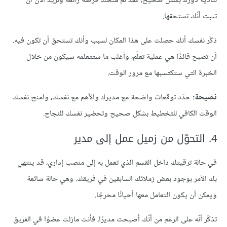
لتأدية دورك بشكل صحيح، فقد تم منحك فرصة رائعة وتريد الآن أن
تثبت أنّك تستحقها.
ذكّر نفسك أنك حصلت على هذا المكان لسبب وأنك تستحق أن تكون فيه.
أن تصبح قائدًا هي عملية تعلّم، وأغلب ما ستتعلمه سيكون من خلال
الخبرة التي ستكتسبها مع مرور الوقت.
نصيحة:
حدّد توقعات واضحة مع مديرك والأهم مع نفسك، وامنح نفسك
الوقت الكافي للتخطيط بشكل صحيح وتحضير نفسك للنجاح.
4. التحوّل من زميل عمل إلى مدير
في حالة ترقيتك داخل القسم الذي تعمل به إلى منصب إداري، قد ينتهي
بك الأمر بوجود بعض زملائك السابقين في فريقك. وهي حالة شائعة
ويمكن أن يكون التعامل معها أحيانًا محرجًا.
تذكّر أنّه على الرغم من أنّك أصبحت مديرًا، فأنت مازلت عضوًا في الفريق