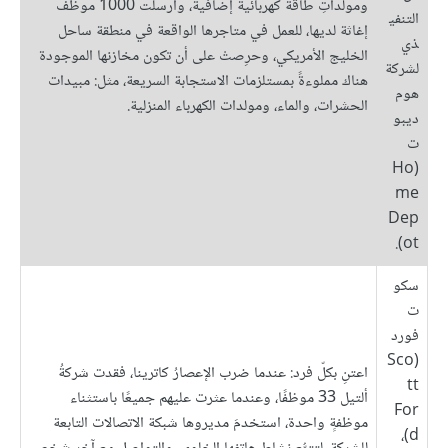
ومولّداتِ طاقة كهربائية إضافية، وأرسلت 1000 موظف
التنفي
إغاثة لديها، للعمل في متاجرها الواقعة في منطقة ساحل
ذي
الخليج الأمريكي، وحرِصتْ على أن تكون مخازنها الموجودة
لشركة
هناك مملوءةً بمستلزمات الاستجابة السريعة، مثل: مبيدات
هوم
الحشرات، والماء، ومولدات الكهرباء المنزلية.
ديبو
ت
(Ho
me
Dep
ot).
سكو
ت
فورد
(Sco
اعتنِ بكلّ فرد: عندما ضرب الإعصارُ كاترينا، فقدت شركةُ
tt
ألتيل 33 موظفًا، وعندما عثرت عليهم جميعًا باستثناء
For
موظفةٍ واحدة، استخدمَ مديروها شبكة الاتصالات التابعة
d)،