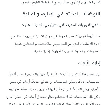
تمثل قمة الهرم الإداري، حيث يجري التخطيطُ الطويل المدى.
التوجّهات الحديثة في الإدارة، والقيادة
ما هي التوجهات الحديثة التي ستؤثّر في الإدارة مُستقبلًا
هناك أربعةُ توجهاتٍ حديثة مهمة في مجال الإدارة في يومنا هذا، هي:
إدارة الأزمات، والمديرون الخارجيون، والاستخدام المتنامي لتقنية
المعلومات، والحاجة المتزايدة لمهارات إدارةٍ عالمية.
إدارة الأزمات
ليس مُستبعَدًا أن تضرب الأزمات، الداخليةُ منها، والخارجية، حتى أفضلَ
المؤسساتِ إدارةً، ويمكن للمؤسسات أن تتوقع حدوثّ أزماتٍ في بعض
الأحيان، وهي الحالاتُ التي يحضِّرُ فيها المديرون مسبقًا خططَ طوارئ؛
ولكن تلك المؤسسات قد لا تستطيع توقع حصول أزمات في أحيان أخرى،
ومن الأمثلة عن ذلك الوفاة المفاجئة للرئيس التنفيذي الأسبق في شركة