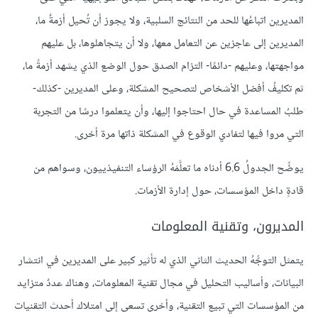
المديرين اتباعُها للحد من النتائج السلبية، ولا يجوز أن تُحيل أزمةٌ ما،
المديرين إلى عاجزين عن التعامل معها، ولا أن يتجاهلوها، بل عليهم
مواجهتها، وعليهم -دائمًا- التزام الصدق حول الوضع الذي يشهد أزمةً ما،
ثم تكليفُ أفضل الأشخاص لتصحيح المشكلة، وعلى المديرين -كذلك-
طلبُ المساعدة في حال احتاجوا إليها، وأن يتعلموا درسًا من التجربة
التي مروا فيها لتفادي الوقوع في المشكلة ذاتها مرة أخرى.
يوضِّح الجدولُ 6.6 أدناه ما تعلَّمَهُ الرؤساء التنفيذييون، وسواهم من
قادةٍ داخل المؤسسات، حول إدارة الأزمات.
المديرون، وتقنية المعلومات
يتمثل التوجُّهُ الحديث الثاني الذي له تأثير كبير على المديرين في انتشار
البيانات، وأساليب التحليل في مجال تقنية المعلومات، وهناك عددٌ متزايد
من المؤسسات التي تبيع التقنية، وأخرى تسعى إلى امتلاك أحدث التقنيات