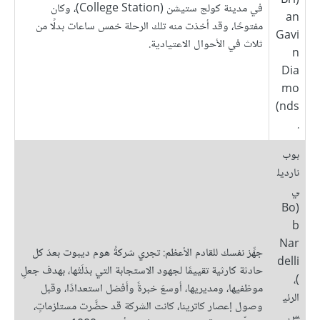
(Bri
في مدينة كولج ستيشن (College Station)، وكان
an
مفتوحًا، وقد أخذت منه تلك الرحلة خمس ساعات بدلًا من
Gavi
ثلاث في الأحوال الاعتيادية.
n
Dia
mo
nds)
.
بوب
نارديل
ي
(Bo
b
Nar
جهِّز نفسك للقادم الأعظم: تجري شركةُ هوم ديبوت بعدَ كل
delli
حادثة كارثية تقييمًا لجهود الاستجابة التي بذلَتْها، بهدف جعلِ
)،
موظفيها، ومديريها، أوسعَ خبرةً وأفضل استعدادًا، وقبل
الرئي
وصول إعصار كاترينا، كانت الشركة قد حضَّرت مستلزماتٍ،
س