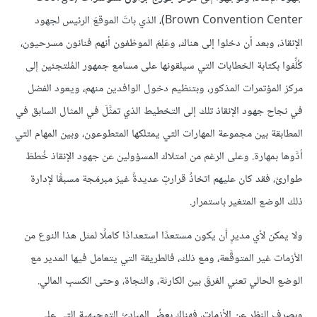
Brown Convention Center)، الذي باتَ الموقعَ الرئيس لجهود
الإنقاذ، وبعد أن دخلوا إلى هناك، وعَلِمَ الموظفون أنهم فنانون مسرحيون،
كُلِّفوا بكتابة الخطابات التي سيلقونها على مسامع جمهور المُلتجئين إلى
مركز المؤتمرات المذكور، وبتنظيم دخول الوافدين منهم، ويعود الفضل
في نجاح جهود الإنقاذ تلك إلى التخطيط الذي تمثَّلَ في المثال السابق في
المطابقة بين مجموعة المهارات التي يمتلكها المتطوعون، وبين المهام التي
أدَّوها بمهارة. وعلى الرغم من امتلاك المسؤولين عن جهود الإنقاذ خُططَ
طوارئ، فقد كان عليهم اتخاذُ قرارتٍ عديدةً غيرَ مبرمَجة مسبقًا لإدارة
ذلك الوضع المتغير باستمرار.
ولا يمكن لأي مديرٍ أن يكون مستعدًا استعدادًا كاملًا لمثل هذا النوع من
الأزمات غير المتوقَّعة، ومع ذلك، فالطريقة التي يتعامل فيها المدير مع
الوضع الحالي تعني الفرقَ بين الكارثة، والنجاة، وحتى الكسبِ المالي.
وبصرف النظر عن الأزمات، فهناك بعضُ المبادئ التوجيهية التي على