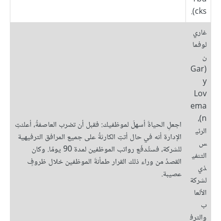
cks).
غاري
لوفما
ن
(Gar
y
Lov
ema
n)،
اجعلِ الحياةَ أسهلَ لموظفيك: فقبل أن تضرب العاصفةُ، أعلنتِ
الرئي
الإدارة أنه في حال أتتِ الكارثةُ على جميع المرافق الترفيهية
س
للشركة، فستُدفَع رواتب الموظفين لمدة 90 يومًا. وكان
التنفي
القصدُ من وراء ذلك القرار طمأنةَ الموظفين خلال ظروفٍ
ذي
عصيبة.
لشركة
الألعا
ب
والترف