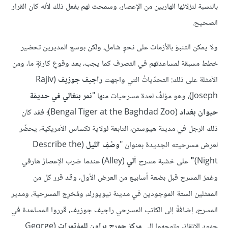
بالنسبة لنزلائها الهاربين من الإعصار، وسمحت لهم بفعل ذلك لأنه كان القرار
الصحيح.
ولا يمكن التنبؤ بالأزمات على نحوٍ شامل، ولكن بوسع المديرين تحضير
خطط مسبقة لمساعدتهم في التصرف كما يجب، بعد وقوعِ كارثةٍ ما، ومن
الأمثلة على ذلك: التحدّياتُ التي واجهت
راجيف جوزيف
(Rajiv
Joseph)، وهو مؤلفٌ لعدة مسرحيات منها "
نمر بنغالي في حديقة
حيوان بغداد
(Bengal Tiger at the Baghdad Zoo)؛ فقد كان
ذلك الرجل في مدينة هيوستن، التابعة لولاية تكساس الأمريكية، يحضّر
لعرض مسرحيته الجديدة بعنوان "
وصِّفِ الليل
(Describe the
Night)
"
على خشبة مسرح
آلي
(Alley) عندما ضرب الإعصارُ هارفي
وغمرَ المسرح قبل بضعة أسابيع من العرض الأول، وقد قرر كل من
الممثلين الستة الموجودين في مدينة نيويورك، ومُخرِج المسرحية، ومدير
المسرح، إضافةً إلى الكاتب المسرحي راجيف جوزيف، قرروا المساعدة في
جهود الإنقاذ، وتوجهوا إلى
مركز جورج براون للمؤتمرات
(George