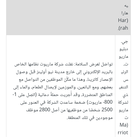
يه
هارا
(Har
rah).
جي.
دبليو
ماريو
ت،
تواصَل لغرض السلامة: نقلت شركة ماريوت نظامها الخاص
الرئي
بالبريد الإلكتروني إلى خارج مدينة نيو أولينز قبل وصول
س
الإعصار كاترينا، وهذا ما مكَّنَ الموظفين من التواصل مع
التنفي
بعضهم، ومع البائعين، والموزعين لإيصال الطعام، والماء إلى
ذي
المناطق المتضررة، وقد أُجريت حملةٌ دعائية (اتصِل على 1-
لشركة
800- ماريوت) ضخمة ساعدتِ الشركةَ في العثور على
ماريو
2500 شخصًا من موظفيها من أصل 2800 موظف
ت
موجودين في تلك المنطقة.
(Ma
rriot