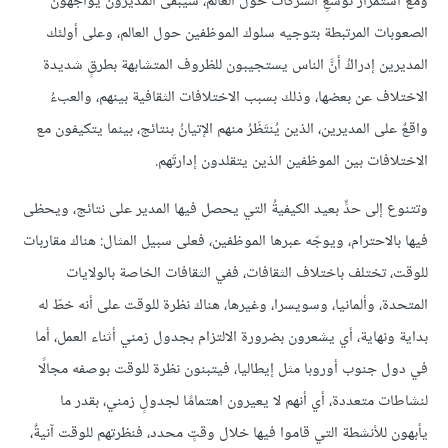
ومعَ استمرار توسُّعِ الشركات حول العالم، سيبقى المديرون يواجهون
الصعوبات المرتبطة بتوجيه سلوك الموظفين حول العالم، وعلى أولئك
المديرين إدراكُ أنَّ الناس يستجيبون للظروف المتشابهة بطرقٍ شديدة
الاختلاف عن بعضها، وذلك بسبب الاختلافات الثقافية بينهم، والعبءُ
واقعٌ على المديرين، الذين يُنتَظَرُ منهم الإتيانُ بنتائج، بينما يتكيفون مع
الاختلافات بين الموظفين الذين يتقلدون إدارتَهم.
وتتنوع إلى حدٍّ بعيد الكيفيةُ التي يحصل فيها المدير على نتائج، ويحظى
فيها بالاحترام، ويوجّه عبرها الموظفين، فعلى سبيل المثال: هناك مقاربات
للوقت، تختلف باختلاف الثقافات، ففي الثقافات الخاصة بالولايات
المتحدة، وألمانيا، وسويسرا، وغيرها، هناك نظرة للوقت على أنه خطّ له
بداية ونهاية، أي يشعرون بضرورة الالتزام بجدول زمني أثناء العمل، أما
في دول جنوب أوروبا مثل إيطاليا، فيتبنون نظرة للوقت بوصفه مجالًا
لنشاطات متعددة، أي أنهم لا يعيرون اهتمامًا لجدولٍ زمني، بقدر ما
يأبهون للأنشطة التي قاموا فيها خلال وقتٍ محدد، فنظرتهم للوقت آنيةٌ،