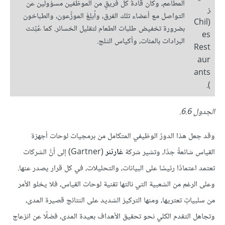
المطاعم، وكان قادةُ كلِّ فريقٍ من الموظفين مسؤولين عن
ز
التواصل مع أعضاء تلك الفرق، واُبلِغَ الموزِّعون، والطباخون
(Chil
بضرورة تخفيض طلبات الطعام لتقليل الخسائر. كما عُبِّئت
es
البرادات بالمئات، وأكياس الثلج.
Rest
aur
ants
).
الجدول 6.6.
وقد جعل هذا الدورُ الوظيفي المتكامل من برمجيات لوحات أجهزة
القياس شائعةً جدًا، وتشير شركة
غارتنر
(Gartner) إلى أنَّ الشركات
تعتمد اعتمادًا رئيسًا على البيانات، والتحليلات، في كل قرار يصدر عنها.
وعلى الرغم من الشعبية التي نالتها تقنية لوحات القياس، فلا يخلو الأمر
من سلبياتٍ تعتريها، ومنها التركيز الشديد على النتائج قصيرة المدى،
وتجاهل التقدم الكلي نحو تحقيق الأهداف بعيدة المدى، فضلًا عن انزعاج