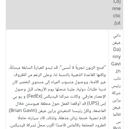
(Co
nne
ctic
ut).
داني
غيفن
(Da
nny
Gavi
"امنحِ الزبونَ تجربةً لا تُنسى": قد تبدو العبارةُ السابقة مبتذَلةً،
n)،
ولكنها القاعدة الذهبية بالنسبة لنا، وعلى الرغم من الظروف
نائب
غير الآمنة، ووصول منسوب المياه إلى مستوى الخصر، كان
رئيس
لدينا طلباتٌ دولية، علينا شحنُها يوم الأربعاء، قبل وصول
شركة
الإعصار هارفي. وكانت شركتا فيديكس (FedEx) و يو بي
براين
إس (UPS) قد أوقفتا العمل حول منطقة هيوستن خلال
غيفن
العاصفة، ولكنَّ رئيسنا التنفيذي براين غيفن (Brian Gavin)
للألما
قدَّمَ تجربةَ خدمةِ زبائن مذهلة، ولذلك، قاد سيارته حاملًا
س
الطرود المحلمة بالألماس قاصدًا أقرب محلٍّ لشركة فيديكس،