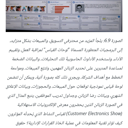
الصورة 6.9: يلجأ المزيد من محترفي التسويق، والمبيعات بشكل متزايد،
إلى البرمجيات المتطورة المسماة "لوحات القياس" لمراقبة العمل، وتقييم
الأداء، وتستخدم الأداوتُ الحاسوبيةُ تلك التحليلات، والبيانات الضخمة
لمساعدة المديرين على تحديد الزبائن المهمين، وتتبُّعِ المبيعات، ومواءمة
الخطط مع أهداف الشركة، ويجري ذلك كله بصورة آنيّة، ويمكن أن تتضمن
لوحة قياسٍ نموذجية توقعاتٍ حول المبيعات، والحجوزات، وبيانات الإغلاق
الشهري، وبيانات رضا الزبائن، وجداول تدريب الموظفين، يتبّع المثال الذي
في الصورة الزبائن الذين يحضرون معرض الإلكترونيات الاستهلاكية
(Customer Electronics Show) لقياس النشاط الذي يُحدِثُه المؤثرون.
كيف تؤثر تقنية المعلومات في عملية اتخاذ القرارات الإدارية؟ حقوق