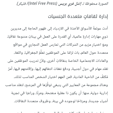
الصورة محفوظة لـ
إنتل فري بريس
(Intel Free Press)/ فليكر).
إدارة ثقافاتٍ متعددة الجنسيات
أدت عولمةُ الأسواق الآخذة في الازدياد إلى ظهور الحاجة إلى مديرين
ذوي مهارات إدارةٍ عالمية، أي القدرة على العمل في بيئاتٍ متنوعة ثقافيًا،
ومعَ اختيارِ مزيدٍ من الشركات التي تمارس العمل التجاري في مواقع
متعددة حول العالم، بات لزامًا على الموظفين تعلُّمُ الجغرافيا، واللغة،
والعادات الاجتماعية الخاصة بثقافاتٍ أخرى، ولأنّ تدريبَ الموظفين على
تقلد مهام في دول أجنبية، ودفعَ نفقات انتقالهم إليها، وإقامتهم فيها، أمرٌ
مُكلفٌ من الناحية المادية، فمن المهم اختيار الشخص المناسب لذلك،
وهناك مجموعة من المعايير التي ينبغي توفُّرُها في المرشح، لتقلد مناصب
إدارية دولية، منها: أن يكونَ ذا عقليةٍ منفتحة، ومَرِنًا، وراغبًا في تجربة
أشياء جديدة، ومرتاحًا لوجوده في بيئة، وظروف متعددة الثقافات.