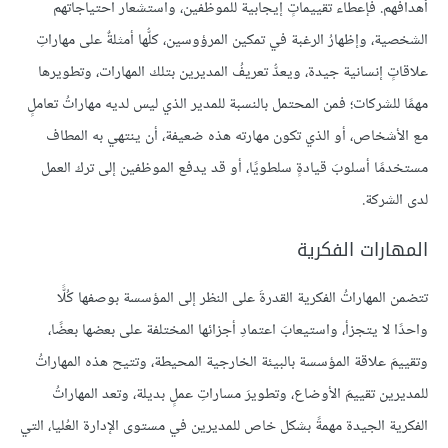
أهدافهم. فإعطاء تقييماتٍ إيجابية للموظفين، واستشعار احتياجاتهم
الشخصية، وإظهارُ الرغبة في تمكين المرؤوسين، كلُّها أمثلةٌ على مهاراتِ
علاقاتٍ إنسانية جيدة، ويعدُّ تعريفُ المديرين بتلك المهارات، وتطويرها
مهمًا للشركات؛ فمن المحتمل بالنسبة للمدير الذي ليس لديه مهاراتُ تعاملٍ
مع الأشخاص، أو الذي تكون مهارته هذه ضعيفة، أن ينتهي به المطاف
مستخدمًا أسلوبَ قيادةٍ سلطويًا، أو قد يدفع الموظفين إلى ترك العمل
لدى الشركة.
المهارات الفكرية
تتضمن المهاراتُ الفكرية القدرةَ على النظر إلى المؤسسة بوصفها كُلًّا
واحدًا لا يتجزأ، واستيعابَ اعتمادِ أجزائها المختلفة على بعضها بعضًا،
وتقييمَ علاقة المؤسسة بالبيئة الخارجية المحيطة، وتتيح هذه المهاراتُ
للمديرين تقييمَ الأوضاع، وتطويرَ مساراتِ عملٍ بديلة، وتعد المهاراتُ
الفكرية الجيدة مهمةً بشكل خاص للمديرين في مستوى الإدارة العُليا، التي