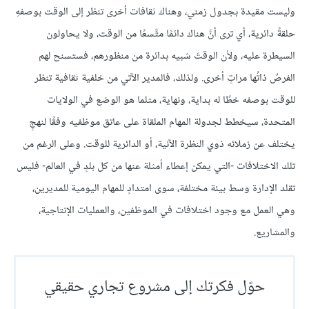
وليست مقيدة بجدول زمني، وهناك ثقافات أخرى تنظر إلى الوقت بوصفهِ
حلقةً دائرية، أي ترى أنَّ هناك دائمًا متَّسعًا من الوقت، ولا يحاولون
السيطرة عليه، ولأن الوقتَ شبيه بدائرة من منظورهم، فستسنح لهم
الفرصُ ذاتُها مراتٍ أخرى. ولذلك، فالمدير الآتي من خلفية ثقافية تنظر
للوقت بوصفه خطًا له بداية، ونهاية، مثلما هو الوضع في الولايات
المتحدة، سيخطط لجدولة المهام الملقاة على عاتق موظفيه وفقًا لنهجٍ
يختلف عن زملائه ذوي النظرة الآنية، أو الدائرية للوقت. وعلى الرغم من
تلك الاختلافات -التي يمكن إعطاء أمثلة عنها من كل بلدٍ في العالم- فليس
تقلد الإدارة وسط بيئة مختلفة، سوى امتدادٍ للمهام اليومية للمديرين،
وهي العمل مع وجود اختلافات في الموظفين، والعمليات الإنتاجية،
والمشاريع.
حوّل فكرتك إلى مشروع تجاري حقيقي