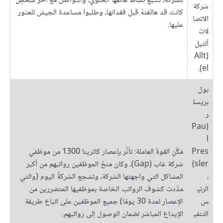
للشركة، لتتبُّعِ نشاط هاتفها الخلوي، والتواصل مع آخر شخصٍ
شركة
كانت قد هاتَفتهُ قبل فقدانها، وطلبوا مساعدة الجيش للعثور
الاتصا
عليها.
لات
ألتيل
(Allt
el).
بول
بريسل
ر
(Pau
l
Pres
مَكِّنِ القوةَ العاملة: تأثَّر بإعصار كاترينا 1300 من موظفي
sler)
شركة غاب (Gap)، وكان منحُ الموظفين رواتبهم من أكبر
،
المشاكل التي واجهتها الشركة، وتشجع الشركةُ اليوم (والتي
الرئي
مدَّدت كشوف الرواتب الخاصة بموظفيها المتضررين من
س
الإعصار لمدة 30 يومًا) جميع الموظفين على اتباع طريقة
التنفي
الإيداع المباشر لضمان الوصول إلى رواتبهم.