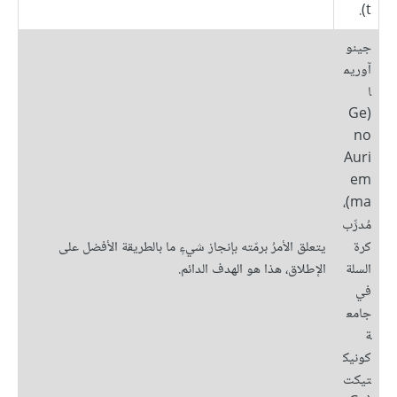
t).
جينو
آوريم
ا
(Ge
no
Auri
em
ma)،
مُدرِّب
كرة
يتعلق الأمرُ برمّته بإنجاز شيءٍ ما بالطريقة الأفضل على
السلة
الإطلاق، هذا هو الهدف الدائم.
في
جامع
ة
كونيك
تيكت