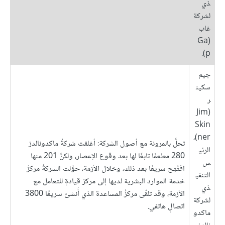
ذي
لشركة
غاب
(Ga
p).
جيم
سكين
ر
(Jim
Skin
ner)،
تحلَّ بالمرونة مع أصول الشركة: أغلقت شركةُ ماكدونالدز
الرئي
280 مطعمًا تابعًا لها بعد وقوع الإعصار، ولكنَّ 201 منها
س
افتُتِح سريعًا بعد ذلك، وخلال الأزمة، حوَّلت الشركةُ مركزَ
التنفي
خدمة الموارد البشرية لديها إلى مركز قيادةٍ للتعامل مع
ذي
الأزمة، وقد تلقّى مركزُ المساعدة الذي أُنشئ سريعًا 3800
لشركة
اتصالٍ هاتفي.
ماكدو