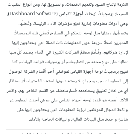
اللازمة لإنتاج السلع، وتقديم الخدمات، والتسويق لها، ومن أنواع التقنيات
المفيدة؛
برمجياتُ لوحات أجهزة القياس
(Dashboard Software)،
وهي أدواتُ معلوماتٍ إدارية تتبَّع مؤشراتِ الأداء الرئيسة، وتُحللُها،
وتعرضُها، ومثلها مثل لوحة التحكم في السيارة، تُعطي تلك البرمجياتُ
المديرين لمحةً سريعة حول المعلومات ذات الصلة التي يحتاجون إليها
لإدارة شركاتهم، وتُنظَّمُ معظمُ الشركات الكبيرة في أقسام يعتمد كلٌّ منها
-غالبًا- على نوعٍ محدد من التطبيقات، أو برمجيات قواعد البيانات، كما
تتيح برمجياتُ لوحة أجهزة القياس لموظفي أحدِ أقسام الشركة الوصولَ
إلى المعلومات عبر برمجياتٍ لا يستخدمونها استخدامًا متواصلًا، معتادًا،
أي من خلال تطبيقٍ يستخدمه قسمٌ مختلف عن القسم الخاص بهم، والأمر
الأكثر أهمية هو قدرة لوحة أجهزة القياس على عرض أحدثِ المعلومات،
وإتاحة المجال للموظفين لرؤية المعلومات التي يحتاجون إليها على
شاشةٍ واحدة، مثل البيانات المالية، والبيانات الخاصة بالأداء.