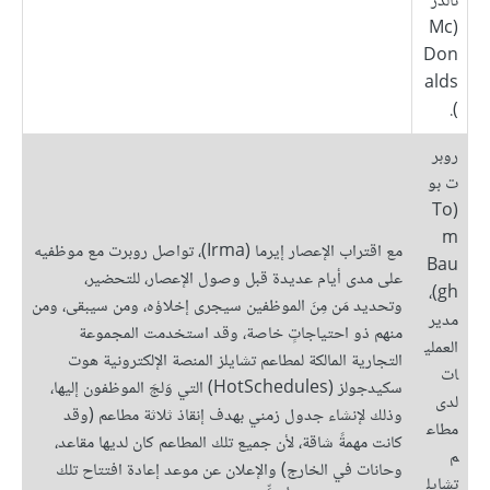
نالدز
(Mc
Don
alds
).
روبر
ت بو
(To
m
مع اقتراب الإعصار إيرما (Irma)، تواصل روبرت مع موظفيه
Bau
على مدى أيام عديدة قبل وصول الإعصار، للتحضير،
gh)،
وتحديد مَن مِنَ الموظفين سيجرى إخلاؤه، ومن سيبقى، ومن
مدير
منهم ذو احتياجاتٍ خاصة، وقد استخدمت المجموعة
العملي
التجارية المالكة لمطاعم تشايلز المنصة الإلكترونية هوت
ات
سكيدجولز (HotSchedules) التي وَلجَ الموظفون إليها،
لدى
وذلك لإنشاء جدول زمني بهدف إنقاذ ثلاثة مطاعم (وقد
مطاع
كانت مهمةً شاقة، لأن جميع تلك المطاعم كان لديها مقاعد،
م
وحانات في الخارج) والإعلان عن موعد إعادة افتتاح تلك
تشايل