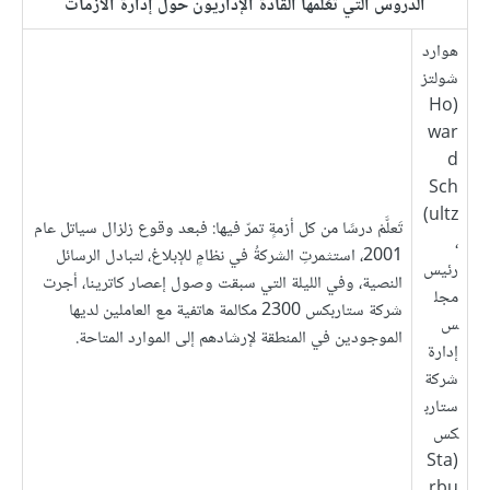
الدروس التي تَعَلَّمها القادةُ الإداريون حول إدارة الأزمات
هوارد
شولتز
(Ho
war
d
Sch
ultz)
تَعلَّمْ درسًا من كل أزمةٍ تمرّ فيها: فبعد وقوع زلزال سياتل عام
،
2001، استثمرتِ الشركةُ في نظامٍ للإبلاغ، لتبادل الرسائل
رئيس
النصية، وفي الليلة التي سبقت وصول إعصار كاترينا، أجرت
مجل
شركة ستاربكس 2300 مكالمة هاتفية مع العاملين لديها
س
الموجودين في المنطقة لإرشادهم إلى الموارد المتاحة.
إدارة
شركة
ستارب
كس
(Sta
rbu