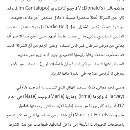
ماكدونالدز
(McDonald's)،
جيم كانتالوبو
(Jim Cantalupo). وقد
كان لدى الشركة خُطةٌ محضَّرة مسبقًا لإحلال شخصٍ آخر مكانه، فعيّنت
مباشرة شخصًا يُدعى
تشارلي بيل
(Charlie Bell) بديلًا منه في منصب
الرئيس التنفيذي، ولكن، ما إن مضت بضعةُ أشهرٍ، حتى أعلن هذا الأخير أنه
يعاني من مرض سرطان غير قابل للشفاء، وعلى الرغم من أنّ الشركة كانت
قد تحضَّرت لحدث وفاةِ رئيسها التنفيذي جيم كانتالوبو غير معلوم
الميعاد، لكنها لا شك لم تكن لتتوقع أنَّ خَلفهُ (تشارلي) سيُصاب هو الآخر
بمرضٍ لا يُرتجى علاجه في الفترة ذاتها تقريبًا.
وعلى نحوٍ مماثل، تذكَّرِالتدميرَ الهائل الذي تسببت به أعاصيرُ
هارفي
(Harvey)، و
إيرما
(Irma)، و
ماريا
(Maria)، و
نيت
(Nate) في العام
2017. وقد كان جزءًا من خطة إدارة الأزمات التي وضعتها
فنادق
ماريوت
(Marriott Hotels) أنْ خففت من سياستها التي لم تكن تسمح
باصطحاب الحيوانات الأليفة إلى داخل فنادقها، فتغاضت عن هذا الشرط