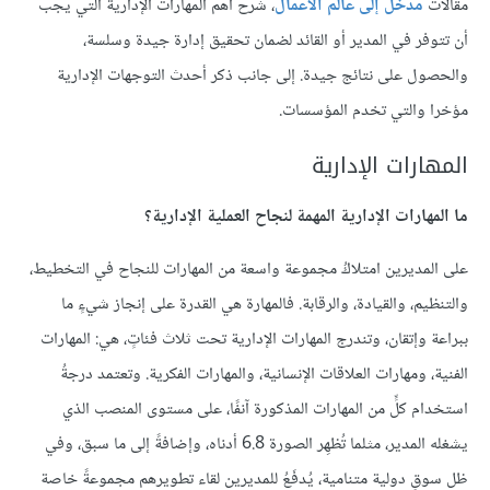
مقالات
مدخل إلى عالم الأعمال
، شرح أهم المهارات الإدارية التي يجب
أن تتوفر في المدير أو القائد لضمان تحقيق إدارة جيدة وسلسة،
والحصول على نتائج جيدة. إلى جانب ذكر أحدث التوجهات الإدارية
مؤخرا والتي تخدم المؤسسات.
المهارات الإدارية
ما المهارات الإدارية المهمة لنجاح العملية الإدارية؟
على المديرين امتلاكُ مجموعة واسعة من المهارات للنجاح في التخطيط،
والتنظيم، والقيادة، والرقابة. فالمهارة هي القدرة على إنجاز شيءٍ ما
ببراعة وإتقان، وتندرج المهارات الإدارية تحت ثلاث فئاتٍ، هي: المهارات
الفنية، ومهارات العلاقات الإنسانية، والمهارات الفكرية. وتعتمد درجةُ
استخدام كلٍّ من المهارات المذكورة آنفًا، على مستوى المنصب الذي
يشغله المدير، مثلما تُظهِر الصورة 6.8 أدناه، وإضافةً إلى ما سبق، وفي
ظل سوقٍ دولية متنامية، يُدفَعُ للمديرين لقاء تطويرهم مجموعةً خاصة