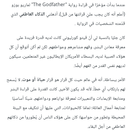
عندما بدأت مؤخرًا في قراءة رواية "The Godfather" لماريو بوزو
(أعلم أنه كان يجب عليّ قرائتها من قبل)، أذهلني
الذكاء العاطفي
الذي
قدّمته الشخصيات في الرواية .
كان جليًا بالنسبة لي أنّ فيتو كورليوني كانت لديه قدرة فريدة على
معرفة معادن البشر، وفهم مشاعرهم وعواطفهم. لكن لم أكن أتوقع أن كل
هؤلاء الصبية لديه، البسطاء الأمريكان الإيطاليون غير المتعلمين، سيكون
لديهم نفس القدر من الفهم أيضًا.
الأمر ببساطة، أنه في عالم حيث كل قرار هو قرار
حياة أو موت
، لا يُسمح
لهم بارتكاب أي خطأ، لأنه قد يكون الأخير. كانت القدرة على قراءة البشر
ومتابعة الإيماءات والتعبيرات لمعرفة نواياهم ودواخلهم، شيئًا أساسيًّا
لمتابعة أعمال العائلة؛ تمامًا كالحيوانات، التي عليها أن تتكيف مع البيئة
المحيطة وتطور من حواسها؛ كان على هؤلاء الناس أن يُطوروا من ذكائهم
العاطفي من أجل البقاء.