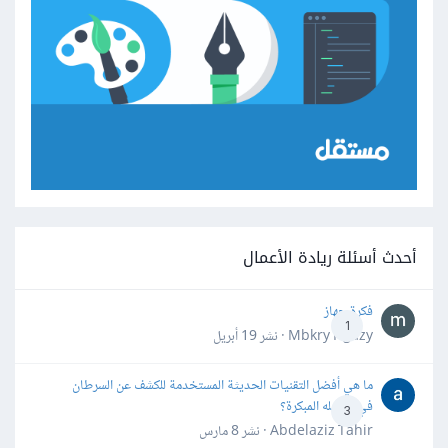
أحدث أسئلة ريادة الأعمال
فكرة جهاز
1
Mbkry Hgazy · نشر
19 أبريل
ما هي أفضل التقنيات الحديثة المستخدمة للكشف عن السرطان
في مراحله المبكرة؟
3
Abdelaziz Tahir · نشر
8 مارس