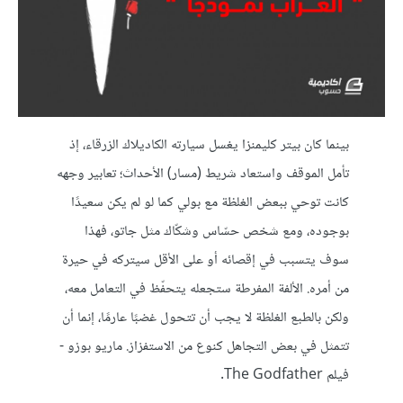
بينما كان بيتر كليمنزا يغسل سيارته الكاديلاك الزرقاء، إذ
تأمل الموقف واستعاد شريط (مسار) الأحداث؛ تعابير وجهه
كانت توحي ببعض الغلظة مع بولي كما لو لم يكن سعيدًا
بوجوده، ومع شخص حسّاس وشكّاك مثل جاتو، فهذا
سوف يتسبب في إقصائه أو على الأقل سيتركه في حيرة
من أمره. الألفة المفرطة ستجعله يتحفّظ في التعامل معه،
ولكن بالطبع الغلظة لا يجب أن تتحول غضبًا عارمًا، إنما أن
تتمثل في بعض التجاهل كنوع من الاستفزاز. ماريو بوزو -
فيلم The Godfather.