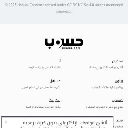
© 2025
Hsoub
.
Content licensed under
CC BY-NC-SA 4.0
unless mentioned
otherwise.