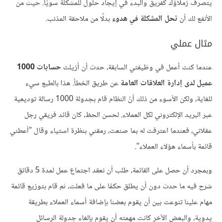
يتصرف زملاؤك كفريق والبدء في إيجاد حلول للمشكلة سويًا. حيث من
الأنفع لك أن
تحل المشكلة في هدوء
بدلًا من ملاحقة المذنب.
مثال عملي
عندما كنت أعمل في وظيفتي السابقة، حدث أن أزيلت
حسابات 1000
عميل لدى إدارة العلاقات العامة
عن طريق الخطأ. هذا بالطبع سيء
للغاية، ولكن الأسوء من ذلك أنّ النظام قام بجدولة 1000 رسالة توديعية
عبر البريد الإلكتروني لكل العملاء. لحسن الحظ، كان قائد فريقي رجل
عقلاني، فعندما اعترفت له بما صنعت، رمقني بنظرة استياء وقال "أعطني
قائمة بأسماء هؤلاء العملاء".
وبمجرد أن حصل على القائمة، طلب أن نعقد اجتماع عمل لمدة 5 دقائق
شرح فيه ما حدث دون أن يطلق حكمًا على ما فعلت، ثم قام بتوزيع قائمة
مهام علينا تنوعت بين أن يقوم بعضنا بإضافة أسماء العملاء بطريقة
يدوية، والبعض الآخر كانت مهمته أن يقوم بإلغاء جدولة الرسائل