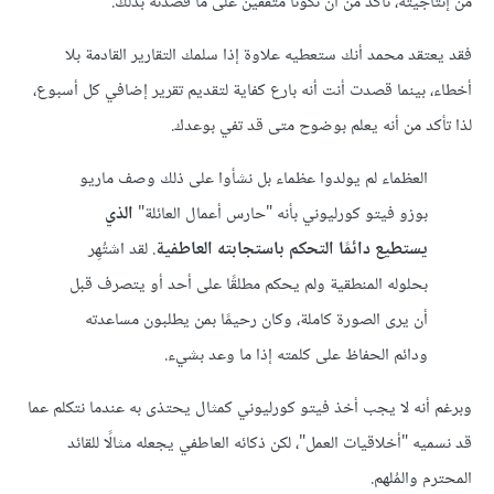
من إنتاجيته، تأكد من أن تكونا متفقين على ما قصدته بذلك.
فقد يعتقد محمد أنك ستعطيه علاوة إذا سلمك التقارير القادمة بلا
أخطاء، بينما قصدت أنت أنه بارع كفاية لتقديم تقرير إضافي كل أسبوع،
لذا تأكد من أنه يعلم بوضوح متى قد تفي بوعدك.
العظماء لم يولدوا عظماء بل نشأوا على ذلك وصف ماريو
بوزو فيتو كورليوني بأنه "حارس أعمال العائلة"
الذي
يستطيع دائمًا التحكم باستجابته العاطفية
. لقد اشتُهِر
بحلوله المنطقية ولم يحكم مطلقًا على أحد أو يتصرف قبل
أن يرى الصورة كاملة، وكان رحيمًا بمن يطلبون مساعدته
ودائم الحفاظ على كلمته إذا ما وعد بشيء.
وبرغم أنه لا يجب أخذ فيتو كورليوني كمثال يحتذى به عندما نتكلم عما
قد نسميه "أخلاقيات العمل"، لكن ذكائه العاطفي يجعله مثالًا للقائد
المحترم والمُلهم.