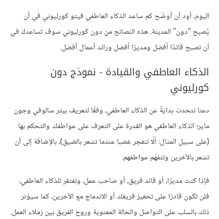
اليوم، أود أن أوضّح كم ساعد الذكاء العاطفي فيتو كورليوني في أن
يُصبح "دون" المدينة. هذه النصائح من دون كورليوني سوف تساعدك في
أن تصبح قائدًا أفضل ومديرًا أفضل ورائد أعمال أفضل.
الذكاء العاطفي والقيادة - نموذج دون
كورليوني
دعنا نتحدث بدايةً عن الذكاء العاطفي، وفقًا لتعريف بيتر سالوفي وجون
ماير؛ الذكاء العاطفي هو القدرة على التعرف على عواطفك والتحكم بها
(على سبيل المثال: ألّا تنفجر غضبا عندما تشعر بالضيق)، بالإضافة إلى أن
تشعر بالآخرين وتتفهّم عواطفهم.
فإذا كنت مديرًا، أو قائد فريق، أو صاحب عمل، وتفتقر للذكاء العاطفي،
فلن تكون قادرًا على تحفيز فريقك أو الاندماج مع الآخرين، كما سيؤثر
ذلك بالسلب على التواصل والحالة المعنوية وروح الفريق بين زملاء العمل.