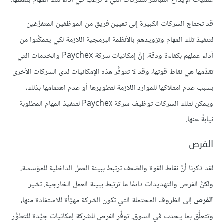
عمليات الإيداع المباشر للشركات التي لا ترغب في أداء تلك المهام بنفسها.
قد تحتاج الشركات الكبيرة إلى تعيين فريق من الموظفين المتفرِّغين
لتنفيذ تلك المهام وتزويدهم بالأنظمة البرمجية اللازمة لكي يتمكَّنوا من
أداء عملهم بكفاءة ودقة. إنَّ إمكانيات شركة Paychex والخدمات التي
تقدِّمها هي نقاط قوتها، وقد لا تتوفَّر هذه الإمكانيات لدى الشركات الأخرى
بسبب عدم امتلاكها للموارد اللازمة لتطويرها أو عدم اهتمامها بذلك،
ويمكن لتلك الشركات توظيف شركة Paychex لتنفيذ المهام المطلوبة
نيابةً عنها.
الفرص
لقد ذكرنا أنَّ نقاط القوة والضعف ترتبط ببيئة العمل الداخلية للمؤسسة،
ولكنَّ الفرص والتهديدات دائمًا ما ترتبط ببيئة العمل الخارجية. تشير
الفرص
إلى الظروف المحتملة التي تكون الشركة مهيَّأة للاستفادة منها،
وتتعلَّق بما يحدث في السوق. توفِّر الفرص للشركة إمكانيات جيِّدة للتطوُّر