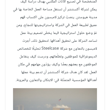
المتخصِّصة في تصنيع الأثاث المكتبي بهدف دراسة كيف
يمكن لشركة أكسنتشر أن تستغل مساحة العمل الخاصة بها في
مدينة هيوستن. ينصبُّ تركيز لامبسون على اكتساب فهم
عميق لطبيعة العمل في الشركة واستراتيجيتها للنجاح، ومن
ثمّ وضع حلول استراتيجية فيما يخصُّ تصميم بيئة عمل
تساعد الشركة على تحقيق أهدافها. لتحقيق ذلك، أجرت
لامبسون بالتعاون مع شركة Steelcase تحليلًا للخصائص
الديموغرافية للموظفين وتطلّعاتهم، ودرست كيف يتفاعل
الموظفون مع بعضهم بعضًا وكيف يؤدّون مهامهم في مكان
العمل. لقد كان هدف شركة أكسنتشر أن تدعم بيئة عملها
أهدافها المؤسسية المتمثِّلة في: الابتكار، والتعاون، والمرونة.