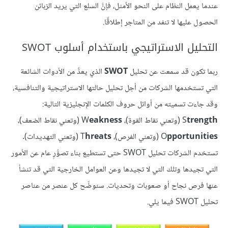
عندما يعمل النظام على النحو الأمثل، فإنَّ السلع التي يريد الزبائن
الحصول عليها لا تنفد من المتاجر إطلاقًا.
التحليل الاستراتيجي باستخدام أسلوب SWOT
ربما تكون قد سمعت عن تحليل
SWOT
الذي يعدُّ من الأدوات الشائعة
التي تستخدمها الشركات من أجل تحليل حالتها الاستراتيجية والتنافسية،
وقد جاءت تسميته من أوائل حروف الكلمات الإنجليزية التالية:
trength
S
(وتعني نقاط القوة)، W
eakness
(وتعني نقاط الضعف)،
pportunities
O
(وتعني الفرص)، T
hreats
(وتعني التهديدات).
تستخدم الشركات تحليل SWOT حتى تستطيع بناء تصوُّرٍ عام عن الأمور
التي تجيدها وتلك التي لا تجيدها وعن العوامل الخارجية التي قد تنشأ
عنها فرص نجاح أو صعوبات وتحديات. سنوضِّح كل عنصر من عناصر
تحليل SWOT فيما يلي.