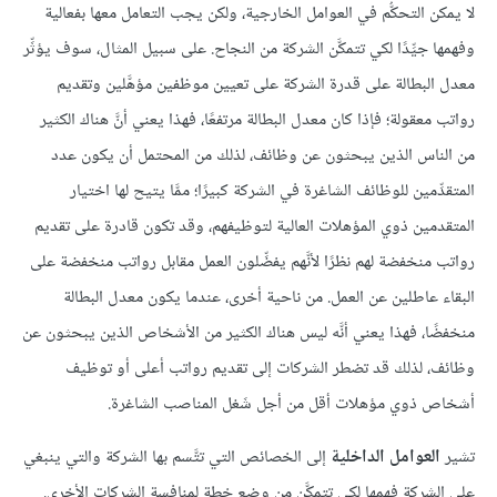
لا يمكن التحكُّم في العوامل الخارجية، ولكن يجب التعامل معها بفعالية
وفهمها جيِّدًا لكي تتمكَّن الشركة من النجاح. على سبيل المثال، سوف يؤثِّر
معدل البطالة على قدرة الشركة على تعيين موظفين مؤهَّلين وتقديم
رواتب معقولة؛ فإذا كان معدل البطالة مرتفعًا، فهذا يعني أنَّ هناك الكثير
من الناس الذين يبحثون عن وظائف، لذلك من المحتمل أن يكون عدد
المتقدِّمين للوظائف الشاغرة في الشركة كبيرًا؛ ممَّا يتيح لها اختيار
المتقدمين ذوي المؤهلات العالية لتوظيفهم، وقد تكون قادرة على تقديم
رواتب منخفضة لهم نظرًا لأنَّهم يفضِّلون العمل مقابل رواتب منخفضة على
البقاء عاطلين عن العمل. من ناحية أخرى، عندما يكون معدل البطالة
منخفضًا، فهذا يعني أنَّه ليس هناك الكثير من الأشخاص الذين يبحثون عن
وظائف، لذلك قد تضطر الشركات إلى تقديم رواتب أعلى أو توظيف
أشخاص ذوي مؤهلات أقل من أجل شَغل المناصب الشاغرة.
تشير
العوامل الداخلية
إلى الخصائص التي تتَّسم بها الشركة والتي ينبغي
على الشركة فهمها لكي تتمكَّن من وضع خطة لمنافسة الشركات الأخرى.