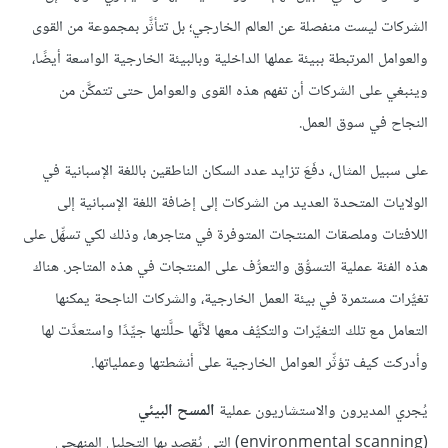
الشركات ليست منفصلة عن العالم الخارجي؛ بل تتأثَّر بمجموعة من القوى
والعوامل المرتبطة ببيئة عملها الداخلية وبالبيئة الخارجية الواسعة أيضًا،
وينبغي على الشركات أن تفهم هذه القوى والعوامل حتى تتمكَّن من
النجاح في سوق العمل.
على سبيل المثال، دفَعَ تزايد عدد السكان الناطقين باللغة الإسبانية في
الولايات المتحدة العديد من الشركات إلى إضافة اللغة الإسبانية إلى
اللافتات وملصقات المنتجات المتوفرة في متاجرها، وذلك لكي تسهِّل على
هذه الفئة عملية التسوُّق والتعرُّف على المنتجات في هذه المتاجر. هناك
تغيُّرات مستمرة في بيئة العمل الخارجية، والشركات الناجحة يمكنها
التعامل مع تلك التغيِّرات والتكيُّف معها لأنَّها حلَّلتها جيِّدًا واستعدَّت لها
وأدركت كيف تؤثِّر العوامل الخارجية على أنشطتها وعملياتها.
يُجري المديرون والاستشاريون عملية
المسح البيئي
(environmental scanning) التي يُقصد بها التحليل المنهجي