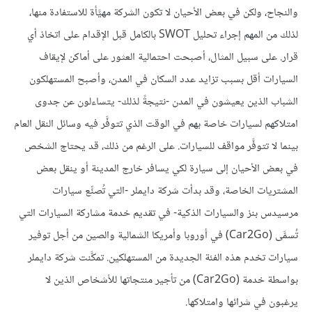
والنجاح، ولكن في بعض الأحيان لا تكون الشركة مهيَّأة للاستفادة منها،
لذلك من المهم إجراء تحليل SWOT بالكامل قبل الإقدام على اتخاذ أي
قرار. على سبيل المثال، أصبحت احتمالية العثور على أماكن لإيقاف
السيارات أقل بسبب تزايد عدد السكان في المدن، وأصبح المستهلكون
الشباب الذين يعيشون في المدن -نتيجةً لذلك- يتساءلون عن جدوى
امتلاكهم لسيارات خاصة بهم في الوقت الذي تتوفَّر فيه وسائل النقل العام
بينما لا تتوفَّر مواقف للسيارات. على الرغم من ذلك، قد يحتاج الشخص
في بعض الأحيان إلى سيارة لكي يسافر خارج المدينة أو ينقل بعض
المشتريات الخاصة، وقد بدأت شركة دايملر -التي تُصنِّع سيارات
مرسيدس بنز والسيارات الذكية- في تقديم خدمة مشاركة السيارات التي
تُسمَّى (Car2Go) في أوروبا وأمريكا الشمالية والصين من أجل توفير
سيارات تخدم هذه الفئة الجديدة من المستهلكين. تمكَّنت شركة دايملر
بواسطة خدمة (Car2Go) من تأجير منتجاتها للأشخاص الذين لا
يرغبون في شرائها وامتلاكها.