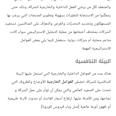
والمتعمَّد لكل من بيئتي العمل الداخلية والخارجية للشركة، وذلك حتى
يتمكَّنوا من الاستجابة للتغيُّرات بسهولة وتطوير المنتجات التي يرغب بها
المستهلكون وتحديد التحديَّات والفرص والتعرُّف على المنافسين. تستفيد
الشركات بمختلف أحجامها من عمليّة التحليل الاستراتيجي سواء كانت
متاجر محلية أم شركات دولية. سنفصِّل فيما يلي بعض العوامل
الاستراتيجية المهمة.
البيئة التنافسية
هناك عدد من العوامل الداخلية والخارجية التي تشتمل عليها البيئة
التنافسية للشركة. تتضمَّن
العوامل الخارجية
الأوضاع والظروف التي
تحدث على الصعيد العالمي والتي يمكن أن تؤثِّر على عمل الشركة و
نجاحها، ومن الأمثلة عليها: ارتفاع أسعار الفائدة، أو حدوث كارثة طبيعية
أو ظهور أوبئة عالميّة (مثل وباء فيروس كورونا).