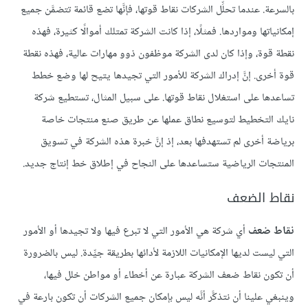
بالسرعة. عندما تحلِّل الشركات نقاط قوتها، فإنَّها تضع قائمة تتضمَّن جميع
إمكانياتها ومواردها. فمثلًا، إذا كانت الشركة تمتلك أموالًا كثيرة، فهذه
نقطة قوة، وإذا كان لدى الشركة موظفون ذوو مهارات عالية، فهذه نقطة
قوة أخرى. إنَّ إدراك الشركة للأمور التي تجيدها يتيح لها وضع خطط
تساعدها على استغلال نقاط قوتها. على سبيل المثال، تستطيع شركة
نايك التخطيط لتوسيع نطاق عملها عن طريق صنع منتجات خاصة
برياضة أخرى لم تستهدفها بعد، إذ إنَّ خبرة هذه الشركة في تسويق
المنتجات الرياضية ستساعدها على النجاح في إطلاق خط إنتاج جديد.
نقاط الضعف
نقاط ضعف
أي شركة هي الأمور التي لا تبرع فيها ولا تجيدها أو الأمور
التي ليست لديها الإمكانيات اللازمة لأدائها بطريقة جيِّدة. ليس بالضرورة
أن تكون نقاط ضعف الشركة عبارة عن أخطاء أو مواطن خلل فيها،
وينبغي علينا أن نتذكَّر أنَّه ليس بإمكان جميع الشركات أن تكون بارعة في