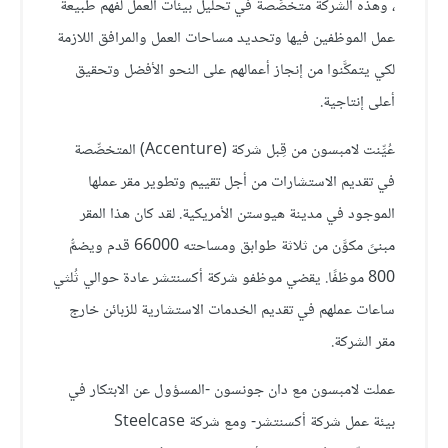
، وهذه الشركة متخصِّصة في تحليل بيئات العمل لفهم طبيعة
عمل الموظفين فيها وتحديد مساحات العمل والمرافق اللازمة
لكي يتمكَّنوا من إنجاز أعمالهم على النحو الأفضل وتحقيق
أعلى إنتاجية.
عُيِّنت لامبسون من قِبل شركة (Accenture) المتخصِّصة
في تقديم الاستشارات من أجل تقييم وتطوير مقر عملها
الموجود في مدينة هيوستن الأمريكية. لقد كان هذا المقر
مبنىً مكوَّن من ثلاثة طوابق ومساحته 66000 قدم ويضمُّ
800 موظفًا. يقضي موظفو شركة أكسنتشر عادة حوالي ثُلثي
ساعات عملهم في تقديم الخدمات الاستشارية للزبائن خارج
مقر الشركة.
عملت لامبسون مع دان جونسون -المسؤول عن الابتكار في
بيئة عمل شركة أكسنتشر- ومع شركة Steelcase