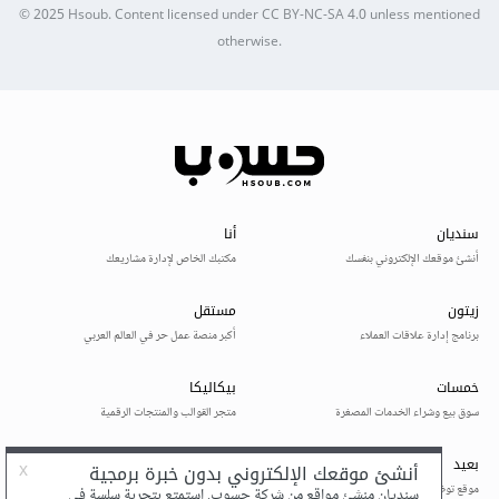
© 2025
Hsoub
.
Content licensed under
CC BY-NC-SA 4.0
unless mentioned
otherwise.