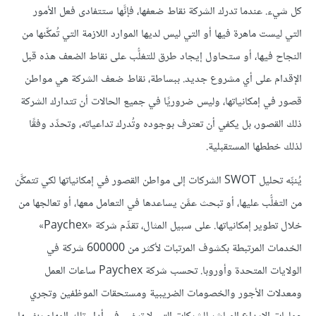
كل شيء. عندما تدرك الشركة نقاط ضعفها، فإنَّها ستتفادى فعل الأمور
التي ليست ماهرة فيها أو التي ليس لديها الموارد اللازمة التي تُمكِّنها من
النجاح فيها، أو ستحاول إيجاد طرق للتغلُّب على نقاط الضعف هذه قبل
الإقدام على أي مشروع جديد. ببساطة، نقاط ضعف الشركة هي مواطن
قصور في إمكانياتها، وليس ضروريًا في جميع الحالات أن تتدارك الشركة
ذلك القصور، بل يكفي أن تعترف بوجوده وتُدرك تداعياته، وتحدِّد وفقًا
لذلك خططها المستقبلية.
يُنبِّه تحليل SWOT الشركات إلى مواطن القصور في إمكانياتها لكي تتمكَّن
من التغلُّب عليها، أو تبحث عمَّن يساعدها في التعامل معها، أو تعالجها من
خلال تطوير إمكانياتها. على سبيل المثال، تقدِّم شركة «Paychex»
الخدمات المرتبطة بكشوف المرتبات لأكثر من 600000 شركة في
الولايات المتحدة وأوروبا. تحسب شركة Paychex ساعات العمل
ومعدلات الأجور والخصومات الضريبية ومستحقات الموظفين وتجري