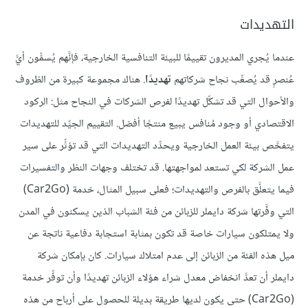
التهديدات
عندما يُجري المديرون تقييمًا للبيئة التنافسية الخارجية، فإنَّهم يُسمُّون أيَّ
عُنصرٍ قد يُصعِّب نجاح شركاتهم
تهديدًا
. هناك مجموعة كبيرة من الظروف
والأحوال التي قد تشكِّل تهديدًا لفرص الشركات في النجاح مثل: الركود
الاقتصادي أو وجود مُنافس يبيع منتجًا أفضل. التقييم الجيِّد للتهديدات
يتفحَّص بيئة العمل الخارجية ويحدِّد التهديدات التي قد تؤثِّر على سير
عمل الشركة لكي تستعد لمواجهتها. قد تختلف وجهات النظر والتفسيرات
فيما يتعلَّق بالفرص والتهديدات؛ فعلى سبيل المثال، خدمة (Car2Go)
التي وفَّرتها شركة دايملر للزبائن من فئة الشباب الذين يسكنون في المدن
ولا يمتلكون سيارات خاصة قد تكون بمثابة استجابة دفاعية ناتجة عن
ميل هذه الفئة من الزبائن إلى عدم امتلاك سيارات. كان بإمكان شركة
دايملر أن تعدَّ انخفاض معدل شراء هؤلاء الزبائن تهديدًا وأن توفِّر خدمة
(Car2Go) حتى يكون لديها طريقة بديلة للحصول على أرباح من هذه