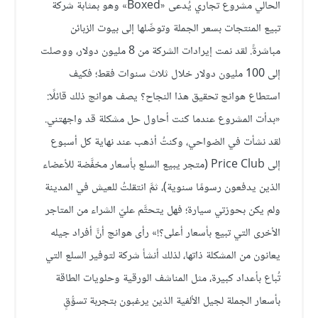
الحالي مشروع تجاري يُدعى «Boxed» وهو بمثابة شركة
تبيع المنتجات بسعر الجملة وتوصِّلها إلى بيوت الزبائن
مباشرةً. لقد نمت إيرادات الشركة من 8 مليون دولار، ووصلت
إلى 100 مليون دولار خلال ثلاث سنوات فقط؛ فكيف
استطاع هوانج تحقيق هذا النجاح؟ يصف هوانج ذلك قائلًا:
«بدأت المشروع عندما كنت أحاول حل مشكلة قد واجهتني.
لقد نشأت في الضواحي، وكنتُ أذهب عند نهاية كل أسبوع
إلى Price Club (متجر يبيع السلع بأسعار مخفَّضة للأعضاء
الذين يدفعون رسومًا سنوية)، ثمَّ انتقلتُ للعيش في المدينة
ولم يكن بحوزتي سيارة؛ فهل يتحتَّم عليّ الشراء من المتاجر
الأخرى التي تبيع بأسعار أعلى؟!» رأى هوانج أنَّ أفراد جيله
يعانون من المشكلة ذاتها، لذلك أنشأ شركة لتوفير السلع التي
تُباع بأعداد كبيرة، مثل المناشف الورقية وحلويات الطاقة
بأسعار الجملة لجيل الألفية الذين يرغبون بتجربة تسوُّقٍ