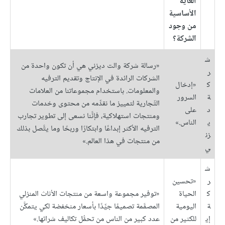
الغاية
الأساسية
من وجود
الشركة؟
ش
«رسالة شركة والت ديزني هي أن تكون واحدة من
ر
الشركات الرائدة في الإنتاج وتقديم الترفيه
ك
«إدخال
والمعلومات. باستخدام مجموعاتنا من العلامات
ة
السرور
التّجارية لتمييز ما نقدِّمه من محتوى وخدمات
د
على
ومنتجات استهلاكية، فإنَّنا نسعى إلى تطوير تجارب
ي
الناس.»
الترفيه الأكثر إبداعًا وابتكارًا وربحًا وما يتَّصل بذلك
زن
من منتجات في هذا العالم.»
ي
ش
ر
«تحسين
ك
الحياة
«توفير مجموعة واسعة من منتجات الأثاث المنزلي
ة
اليومية
المصمَّمة تصميمًا جيِّدًا بأسعار منخفضة لكي يتمكَّن
إي
للكثير من
عدد كبير من الناس من تحمُّل تكاليف شرائها.»