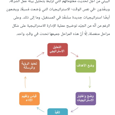
البيئي من أجل تحديث معلوماتهم التي ترتبط بتحليل بيئة عمل الشركة،
وينفِّذون -في نفس الوقت- الاستراتيجيات التي وُضعت مُسبقًا، ويضعون
أيضًا استراتيجيات جديدة ستُنفَّذ في المستقبل، وما إلى ذلك. وعلى
الرغم من أنَّه من الجيِّد توضيح عملية الإدارة الاستراتيجية على شكل
مراحل منفصلة، إلَّا أنَّ هذه المراحل جميعها تحدث في وقتٍ واحد.