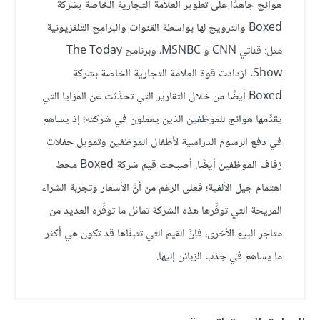
هوانج جاهدًا على تطوير العلامة التجارية الخاصة بشركة
Boxed والترويج لها بواسطة القنوات والبرامج التلفزيونية
مثل: قناتي CNN و MSNBC، وبرنامج The Today
Show. ازدادت قوة العلامة التجارية الخاصة بشركة
Boxed أيضًا من خلال التقارير التي تحدَّثت عن المزايا التي
يقدِّمها هوانج للموظفين الذين يعملون في شركته؛ إذ يساهم
في دفع الرسوم الدراسية لأطفال الموظفين وتمويل حفلات
زفاف الموظفين أيضًا. أصبحت قيم شركة Boxed محط
اهتمام جيل الألفية؛ فعلى الرغم من أنَّ الأسعار وتجربة الشراء
المريحة التي توفِّرها هذه الشركة تماثل ما توفِّره العديد من
متاجر البيع الأخرى، فإنَّ القيم التي تتبنَّاها قد تكون هي أكثر
ما يساهم في جذب الزبائن إليها.