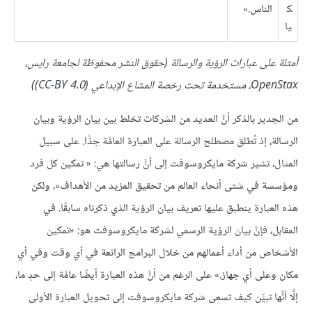
ك
الناس.»
يا
أمثلة على عبارات الرؤية والرسالة (حقوق النشر محفوظة لجامعة رايس،
OpenStax، مستخدمة تحت رخصة المشاع الإبداعي (CC-BY 4.0))
من الجدير بالذكر أنَّ العديد من الشركات تخلط بين بيان الرؤية وبيان
الرسالة، إذ تُطلق مصطلح الرسالة على العبارة العامَّة جدًّا. على سبيل
المثال، تشير شركة مايكروسوفت إلى أنَّ رسالتها هي: « تمكين كل فرد
ومؤسسة في شتى أنحاء العالم من تحقيق المزيد من الأهداف»، ولكن
هذه العبارة ينطبق عليها تعريف بيان الرؤية الذي ذكرناه سابقًا. في
المقابل، فإنَّ بيان الرؤية الرسمي لشركة مايكروسوفت هو: «تمكين
الأشخاص من أداء أعمالهم من خلال البرامج الرائعة في أي وقت وفي أي
مكان وعلى أي جهاز.» على الرغم من أنَّ هذه العبارة أيضًا عامَّة إلى حدٍ ما،
إلَّا أنَّها تبيِّن كيف تسعى شركة مايكروسوفت إلى تحويل العبارة الأولى