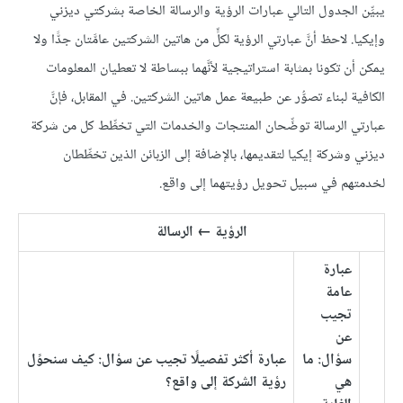
يبيِّن الجدول التالي عبارات الرؤية والرسالة الخاصة بشركتي ديزني
وإيكيا. لاحظ أنَّ عبارتي الرؤية لكلٍّ من هاتين الشركتين عامَّتان جدًّا ولا
يمكن أن تكونا بمثابة استراتيجية لأنَّهما ببساطة لا تعطيان المعلومات
الكافية لبناء تصوُّر عن طبيعة عمل هاتين الشركتين. في المقابل، فإنَّ
عبارتي الرسالة توضِّحان المنتجات والخدمات التي تخطِّط كل من شركة
ديزني وشركة إيكيا لتقديمها، بالإضافة إلى الزبائن الذين تخطِّطان
لخدمتهم في سبيل تحويل رؤيتهما إلى واقع.
الرؤية ← الرسالة
عبارة
عامة
تجيب
عن
سؤال: ما
عبارة أكثر تفصيلًا تجيب عن سؤال: كيف سنحوِّل
هي
رؤية الشركة إلى واقع؟