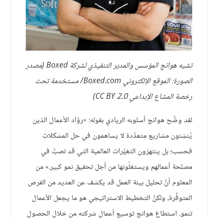
تشيه هوانج المؤسس والمدير التنفيذي لشركة Boxed (مصدر
الصورة: الموقع الإلكتروني Boxed.com/ مستخدمة تحت
رخصة المشاع الإبداعي CC BY 2.0)
لقد وضَّح هوانج أسلوبه الريادي بقوله: «روَّاد الأعمال الذين
يُنشِئون مشاريع متعدِّدة لا يساهمون في حل المشكلات
فحسب؛ بل ينتهزون التغيُّرات العالمية التي قد تصبُّ في
مصلحة أعمالهم ويستغلّونها من أجل تحقيق نمو كبير.» من
المعلوم أنَّ تحليل بيئة العمل قد يكشف عن العديد من الفرص
المتوفِّرة، ولكنَّ التخطيط الاستراتيجي هو ما يجعل الأعمال
تنمو. استطاع هوانج توسيع أعمال شركته من خلال الحصول