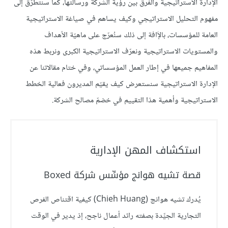
الإدارة الاستراتيجية والفرق بين رؤية الشركة ورسالتها، كما سنتطرّق إلى
مفهوم التحليل الاستراتيجي وكيف يساهم في صياغة الاستراتيجية
العامة للمؤسسات، بالإَافة إلى ذلك سنُعرّج على ماهيّة الأهداف
والمستويات الاستراتيجية ونعرّف الاستراتيجية الكبرى ونربط هذه
المفاهيم جميعها في إطار العمل المؤسساتي، وفي ختام مقالاتنا عن
الإدارة الاستراتيجية سنستعرض كيف يقيّم المديرون فعالية الخطط
الاستراتيجية وأهمية هذا التقييم في خضمّ مصالح الشركة.
استكشاف المهن الإدارية
قصة تشيه هوانج مؤسِّس شركة Boxed
يُدرك تشيه هوانج (Chieh Huang) كيفية اقتناص الفرص
التجارية الجيِّدة بصفته رائد أعمال ناجح، إذ يدير في الوقت