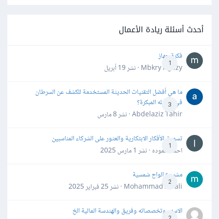
أحدث أسئلة ريادة الأعمال
فكرة جهاز
1
Mbkry Hgazy · نشر
19 أبريل
ما هي أفضل التقنيات الحديثة المستخدمة للكشف عن السرطان
في مراحله المبكرة؟
3
Abdelaziz Tahir · نشر
8 مارس
تسويق الأفكار الابتكارية والعثور على الشركاء المناسبين
1
احمد حموده · نشر
1 مارس 2025
مشروع الواح شمسية
2
Mohammad Awali · نشر
25 فبراير 2025
الاسهم وتخصصاته وفريق والهندسة المالية الخ
2