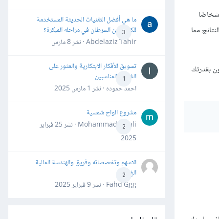
شخاصًا
ما هي أفضل التقنيات الحديثة المستخدمة
نتائج مما
للكشف عن السرطان في مراحله المبكرة؟
3
Abdelaziz Tahir · نشر
8 مارس
تسويق الأفكار الابتكارية والعثور على
ون بقدرتك
الشركاء المناسبين
1
احمد حموده · نشر
1 مارس 2025
مشروع الواح شمسية
Mohammad Awali · نشر
25 فبراير
2
2025
الاسهم وتخصصاته وفريق والهندسة المالية
الخ
2
Fahd Ggg · نشر
9 فبراير 2025