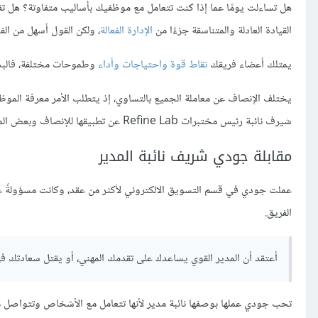
هل تساءلت يومًا عما إذا كنت تتعامل مع موظفيك بأساليب متفاوتة؟ هل تف
القيادة العادلة والمتناسقة جزءًا من
الإدارة الفعالة
، ولكن القول أسهل من الف
يمتلك أعضاء فريقك
نقاط قوة واحتياجات وأداء
وطموحات مختلفة، فالبشر
يختلف الإنصاف عن معاملة الجميع بالتساوي، إذ يتطلب الأمر معرفة الموظ
شيرف نائبة رئيس مختبرات Refine Lab عن تطبيقها للإنصاف وبعض المواقف التي تدل على إنصاف المدير في العمل، وفيما يلي بيان آرائها.
مقابلة جودي شريف نائبة المدير
عملت جودي في قسم التسويق الالكتروني لأكثر من عقد، وكانت مسؤولةً ع
الفريق.
أعتقد أن المدير القوي يساعدك على تقدمك المهني، أو يقتل سعادتك في
تحب جودي عملها بوصفها نائبة مدير لأنها تتعامل مع الأشخاص وتتواصل 