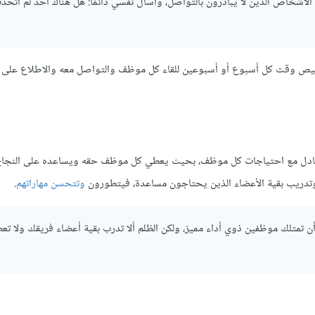
أشخاص الذين لا يبادرون بالتواصل، وأسأل نفسي دائمًا: هل هناك أحد لم أتحدث
تخصيص وقت كل أسبوع أو أسبوعين للقاء كل موظف والتواصل معه والاطلاع على
 العادل مع احتياجات كل موظف، بحيث يعطي كل موظف حقه ويساعده على النجاح
 وتدريب بقية الأعضاء الذين يحتاجون مساعدة، فيتطورون
وتتحسن مهاراتهم
.
 تمتلك موظفين ذوي أداء مميز، ولكن الظلم ألا تدرب بقية أعضاء فريقك ولا تع