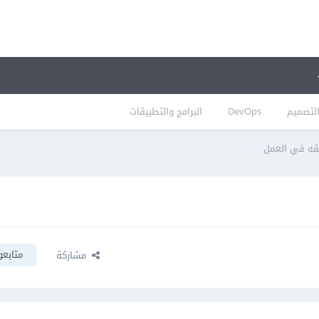
لتصميم
DevOps
البرامج والتطبيقات
قه في العمل
متابعو
مشاركة