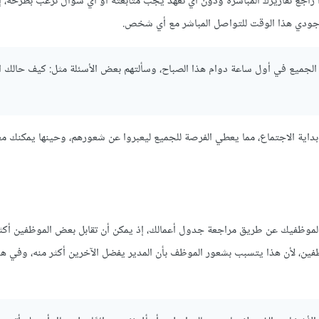
اجع تقاريرك المباشرة ودوّن أي تعهد يجب متابعته أو أي سؤال ترغب بطرحه، 
جودي هذا الوقت للتواصل المباشر مع أي شخص.
لجميع في أول ساعة دوام هذا الصباح، وسألتهم بعض الأسئلة مثل: كيف حالك ا
ية الاجتماع، مما يعطي الفرصة للجميع ليعبروا عن شعورهم، وحينها يمكنك معر
فك لموظفيك عن طريق مراجعة جدول أعمالك، إذ يمكن أن تقابل بعض الموظفين أكث
ظفين، لأن هذا يتسبب بشعور الموظف بأن المدير يفضل اﻵخرين أكثر منه، وفي هذ