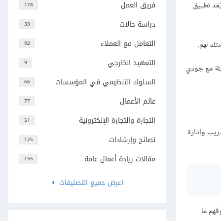
فريق العمل
عَد تطبيق
178
دراسة حالات
33
التعامل مع العملاء
تك لهم.
92
التعهيد الخارجي
9
بلة مع جودي
السلوك التنظيمي في المؤسسات
66
عالم الأعمال
77
التجارة والتجارة الإلكترونية
51
ريب وإدارة
نصائح وإرشادات
125
مقالات ريادة أعمال عامة
155
اعرض جميع التصنيفات
فهم ما