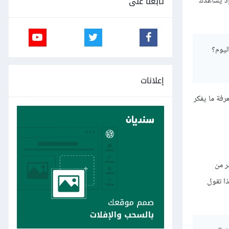
تابعنا على
إذ يساعدك
ليوم؟
إعلانات
فة ما يفكر
ر من
ا تقول