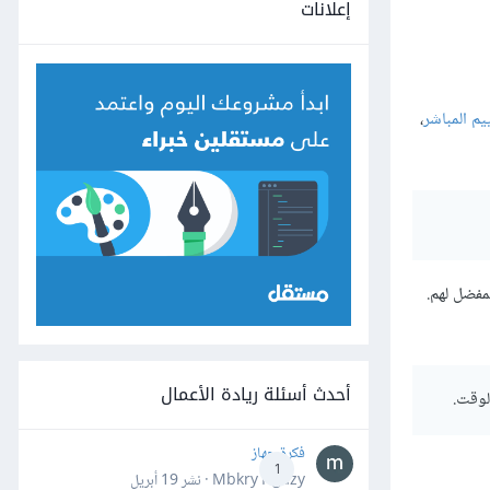
إعلانات
يم المباشر
،
مفضل لهم.
أحدث أسئلة ريادة الأعمال
لوقت.
فكرة جهاز
1
Mbkry Hgazy · نشر
19 أبريل