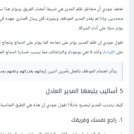
تعتقد جودي أن مخاطر ظلم المدير هي تثبيط أعضاء الفريق، ويؤثر هذا سلبً
محددين، وإذا لم يقدّر المدير الموظف ويميزه، فلن يبذل قصارى جهده في ا
يؤثر سلبًا على أداء الشركة.
تقول جودي إن ظلم المدير يؤثر على نجاحه كما يؤثر على اندماج ونجاح ا
على
القيادة
، وأنك لا تفي بوعودك والتزاماتك، مما يسبب خسارة اندماج الم
يتأثر اهتمام الموظف بالعمل بأمرين اثنين، إيمانهم بقدراتهم وثقتهم بمد
5 أساليب يتبعها المدير العادل
كيف يتدرب المدير ليصبح عادلًا؟ تقول جودي إن هذه هي الطرق المناسبة 
1. راجع نفسك وفريقك