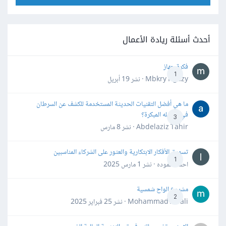
أحدث أسئلة ريادة الأعمال
فكرة جهاز
1
Mbkry Hgazy · نشر
19 أبريل
ما هي أفضل التقنيات الحديثة المستخدمة للكشف عن السرطان
في مراحله المبكرة؟
3
Abdelaziz Tahir · نشر
8 مارس
تسويق الأفكار الابتكارية والعثور على الشركاء المناسبين
1
احمد حموده · نشر
1 مارس 2025
مشروع الواح شمسية
2
Mohammad Awali · نشر
25 فبراير 2025