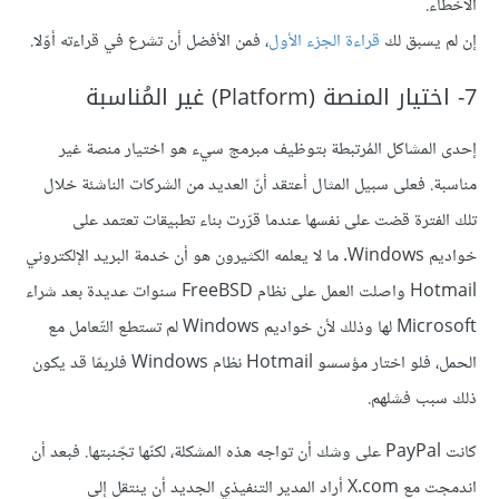
الأخطاء.
إن لم يسبق لك
قراءة الجزء الأول
، فمن الأفضل أن تشرع في قراءته أوّلا.
7- اختيار المنصة (Platform) غير المُناسبة
إحدى المشاكل المُرتبطة بتوظيف مبرمج سيء هو اختيار منصة غير
مناسبة. فعلى سبيل المثال أعتقد أنّ العديد من الشركات الناشئة خلال
تلك الفترة قضت على نفسها عندما قرّرت بناء تطبيقات تعتمد على
خواديم Windows. ما لا يعلمه الكثيرون هو أن خدمة البريد الإلكتروني
Hotmail واصلت العمل على نظام FreeBSD سنوات عديدة بعد شراء
Microsoft لها وذلك لأن خواديم Windows لم تستطع التّعامل مع
الحمل، فلو اختار مؤسسو Hotmail نظام Windows فلربمّا قد يكون
ذلك سبب فشلهم.
كانت PayPal على وشك أن تواجه هذه المشكلة، لكنّها تجّنبتها. فبعد أن
اندمجت مع X.com أراد المدير التنفيذي الجديد أن ينتقل إلى