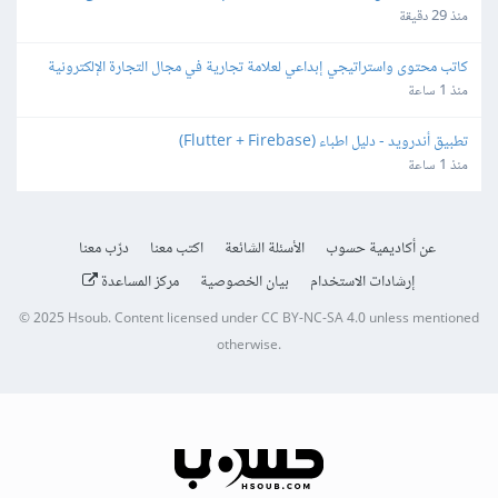
والمتجر
منذ 29 دقيقة
كاتب محتوى واستراتيجي إبداعي لعلامة تجارية في مجال التجارة الإلكترونية
منذ 1 ساعة
تطبيق أندرويد - دليل اطباء (Flutter + Firebase)
منذ 1 ساعة
عن أكاديمية حسوب
الأسئلة الشائعة
اكتب معنا
درّب معنا
إرشادات الاستخدام
بيان الخصوصية
مركز المساعدة
© 2025
Hsoub
.
Content licensed under
CC BY-NC-SA 4.0
unless mentioned
otherwise.