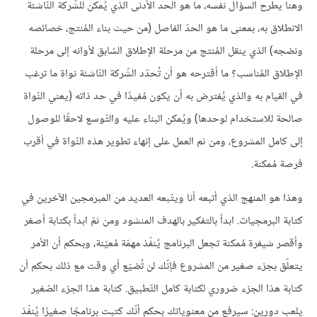
وهنا يطرح السؤال نفسه، ما هو الحد الأدنى الذي يُمكن للشّركة النّاشئة
الانطلاق به، بمعنى ما هو الحدّ الفاصل (من حيث بناء المُنتج، خصائصه
ونضجه) الذي ينقل المُنتج من مرحلة الإطلاق السّابق لأوانه إلى مرحلة
الإطلاق المُناسب؟ ما أقترحه هو أن تُحدّد الشّركة النّاشئة نواة ما ترغب
في القيام به والذي يُفترض به أن يكون مُفيدًا في حد ذاته (يعني النّواة
صالحة للاستخدام لوحدها) ويُمكن البناء عليه والتّوسع لاحقًا للوصول
إلى كامل المشروع، ومن ثم العمل على إنهاء تطوير هذه النّواة في أقرب
فرصة مُمكنة.
وهذا هو المنهج الذي أتبعه أنا ويتّبعه العديد من المبرمجين الآخرين في
كتابة البرمجيات. ابدأ بالتفكير بالهدف المنشود ومن ثمّ ابدأ بكتابة أصغر
وأقصر شيفرة مُمكنة تجعل البرنامج يُنفّذ مهمّة مُعيّنة، وبحكم أن الأمر
يتعلّق بجزء صغير من المشروع فإنّك لن تُضيّع أي وقت مع ذلك بحكم أن
كتابة هذا الجزء ضروري لكتابة كامل التّطبيق. كتابة هذا الجزء الصّغير
يلعب دورين: سيرفع من معنوياتك بحكم أنّك كتبت برنامجًا صغيرًا يُنفّذ