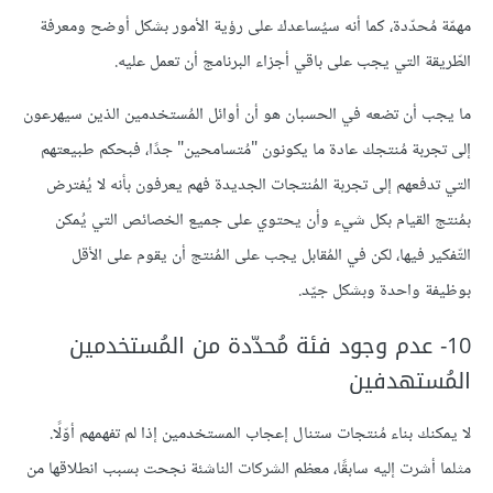
مهمّة مُحدّدة، كما أنه سيُساعدك على رؤية الأمور بشكل أوضح ومعرفة
الطّريقة التي يجب على باقي أجزاء البرنامج أن تعمل عليه.
ما يجب أن تضعه في الحسبان هو أن أوائل المُستخدمين الذين سيهرعون
إلى تجربة مُنتجك عادة ما يكونون "مُتسامحين" جدًا، فبحكم طبيعتهم
التي تدفعهم إلى تجربة المُنتجات الجديدة فهم يعرفون بأنه لا يُفترض
بمُنتج القيام بكل شيء وأن يحتوي على جميع الخصائص التي يُمكن
التّفكير فيها، لكن في المُقابل يجب على المُنتج أن يقوم على الأقل
بوظيفة واحدة وبشكل جيّد.
10- عدم وجود فئة مُحدّدة من المُستخدمين
المُستهدفين
لا يمكنك بناء مُنتجات ستنال إعجاب المستخدمين إذا لم تفهمهم أوّلًا.
مثلما أشرت إليه سابقًا، معظم الشركات الناشئة نجحت بسبب انطلاقها من