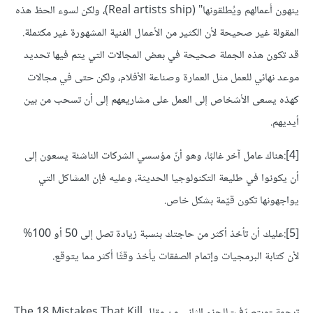
ينهون أعمالهم ويُطلقونها" (Real artists ship)، ولكن لسوء الحظ هذه
المقولة غير صحيحة لأن الكثير من الأعمال الفنية المشهورة غير مكتملة.
قد تكون هذه الجملة صحيحة في بعض المجالات التي يتم فيها تحديد
موعد نهائي للعمل مثل العمارة وصناعة الأفلام، ولكن حتى في مجالات
كهذه يسعى الأشخاص إلى العمل على مشاريعهم إلى أن تسحب من بين
أيديهم.
[4]:هناك عامل آخر غالبًا، وهو أنّ مؤسسي الشركات الناشئة يسعون إلى
أن يكونوا في طليعة التكنولوجيا الحديثة، وعليه فإن المشاكل التي
يواجهونها تكون قيّمة بشكل خاص.
[5]:عليك أن تأخذ أكثر من حاجتك بنسبة زيادة تصل إلى 50 أو 100%
لأن كتابة البرمجيات وإتمام الصفقات يأخذ وقتًا أكثر مما يتوقع.
ترجمة -وبتصرّف- للجزء الثاني من مقال The 18 Mistakes That Kill