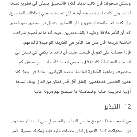
وبشكلٍ ملحوظ: فإن كانت لديك فكرة فالتّحليق يتمثّل في تطوير نسخة
أوّلية، وإن كانت لديك نُسخة أوّلية فإن تحليقك يعني إطلاقك للمشروع،
وإن كنت قد أطلقت المشروع فإن التّحليق يتمثّل في تحقيق نمو مُعتبر.
كما أن للأمر علاقة وطيدة بالمُستثمرين، حيث أنه ما لم تُصبح شركتك
النّاشئة مُربحة فإن مثل هذا الأمر هي الطّريقة الوحيدة لإقناعهم.
فإذا حصلت على تمويل فيجب عليك أن تأخذ ما يكفي كي تنتقل إلى
المرحلة المقبلة أيًّا كانت(5). ولحسن الحظ فإنّك أنت من سيُقرّر كم
ستصرف وماهية الخُطوة القادمة. ننصح الرّياديين عادة في جعل كلا
هذين العاملين مُنخفضين: إنفاق أقل قدر مُمكن من المال وبناء نسخة
أوّلية تجريبية صلبة ومُتماسكة ما سيمنح لهم مرونة عالية.
12- التبذير
من الصعب جدًا التفريق ما بين التبذير والحصول على استثمار محدود.
فإن استهلكت كامل التّمويل الذي حصلت عليه فإنه يُمكنك تسمية الأمر