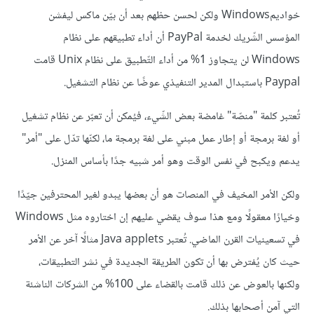
خواديمWindows ولكن لحسن حظهم بعد أن بيّن ماكس ليفشن
المؤسس الشّريك لخدمة PayPal أن أداء تطبيقهم على نظام
Windows لن يتجاوز 1% من أداء التّطبيق على نظام Unix قامت
Paypal باستبدال المدير التنفيذي عوضًا عن نظام التشغيل.
تُعتبر كلمة "منصّة" غامضة بعض الشّيء، فيُمكن أن تعبّر عن نظام تشغيل
أو لغة برمجة أو إطار عمل مبني على لغة برمجة ما، لكنّها تدّل على "أمر"
يدعم ويكبح في نفس الوقت وهو أمر شبيه جدًا بأساس المنزل.
ولكن الأمر المخيف في المنصات هو أن بعضها يبدو لغير المحترفين جيّدًا
وخيارًا معقولًا ومع هذا سوف يقضي عليهم إن اختاروه مثل Windows
في تسعينيات القرن الماضي. تُعتبر Java applets مثالًا آخر عن الأمر
حيث كان يُفترض بها أن تكون الطريقة الجديدة في نشر التطبيقات،
ولكنها بالعوض عن ذلك قامت بالقضاء على 100% من الشركات الناشئة
التي آمن أصحابها بذلك.