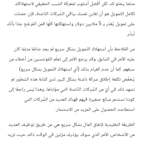
مثلما يحلو لك. لكن أفضل أسلوب لمعرفة السّبب الحقيقي لاستهلاكك
لكامل التّمويل هو أن تقارن نفسك بباقي الشّركات النّاشئة، فإن حصلت
على تمويل يُقدّر بـ 5 ملايين دولار واستهلكتها كلّها فمن المُرجّح جدّا بأنّك
تُبذّر.
من المُلاحظ بأن استهلاك التّمويل بشكل سريع لم يعد شائعًا مثلما كان
عليه الأمر في السّابق، وقد يرجع الأمر إلى تعلّم المُؤسّسين من أخطاء من
سبقهم. كما أن عدم القيام بذلك (أي استهلاك التّمويل بشكل سريع)
يُخفّض تكلفة إطلاق شركة ناشئة بشكل كبير. لدى كتابة هذه السّطور لم
نشهد ذلك في أيّ من الشّركات النّاشئة التي موّلناها، وهذا ليس راجعًا إلى
كوننا نستثمر مبالغ صغيرة فيهم فهناك العديد من الشّركات التي
استطاعت الحصول على المزيد من الاستثمار.
الطريقة التقليدية لإنفاق المال بشكل سريع هي عن طريق توظيف العديد
من الأشخاص، الأمر الذي سوف يؤذيك مرّتين في الوقت ذاته، حيث تزيد