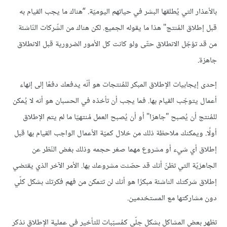
بالأعذار التي يُطلقها البشر في حياتهم اليوميّة. “هناك ما يجب القيام به
قبل إطلاق المُنتج" هذا ما يقوله الجميع. لكن هناك من الشّركات النّاشئة
من قد تؤجّل الانطلاق حتّى ولو كانت كل الأمور الضرورية قبل الانطلاق
جاهزة.
إحدى إيجابيات الإطلاق المبكر للمُنتجات هو أنّه يدفعك دفعًا إلى إنهاء
أعمال يتوجّب القيام بها. فما يجب أن تأخذه في الحسبان هو أنه لا يُمكن
للمُنتج أن يُصبح "جاهزا" أو أن يُصبح العمل مُنتهيّا ما لم يتم الإطلاق
أولًا. ويمكنك ملاحظة ذلك من خلال كميّة الأعمال الواجب القيام بها قبل
إطلاق أي شيء أو مشروع مهما صغر حجمه وذلك بغض النّظر عن
الجاهزيّة التي تظنّ أنك قد حصّنت مشروعك بها. الأمر الآخر الذي يقتضي
إطلاق شركتك الناشئة مبكرًا هو أنك لن تتمكن من فهم فكرتك بشكل كلّي
دون مشاركتها مع المستخدمين.
تظهر بعض المشاكل بشكل جلّي كمُسبّبات للتأخير في عملية الإطلاق نذكر