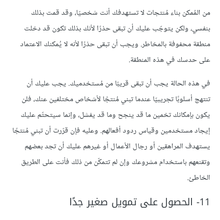
من المُمكن بناء مُنتجات لا تستهدفك أنت شخصيّا، وقد قمت بذلك
بنفسي، ولكن يتوجّب عليك أن تبقى حذرًا لأنك بذلك تكون قد دخلت
منطقة محفوفة بالمخاطر. ويجب أن تبقى حذرًا لأنه لا يُمكنك الاعتماد
على حدسك في هذه المنطقة.
في هذه الحالة يجب أن تبقى قريبًا من مُستخدميك. يجب عليك أن
تنتهج أسلوبًا تجريبيّا عندما تبني مُنتجًا لأشخاص مختلفين عنك، فلن
يكون بإمكانك تخمين ما قد ينجح وما قد يفشل، وإنما سيتحتّم عليك
إيجاد مستخدمين وقياس ردود أفعالهم. وعليه فإن قرّرت أن تبني مُنتجًا
يستهدف المراهقين أو رجال الأعمال أو غيرهم عليك أن تجد بعضهم
وتقنعهم باستخدام مشروعك وإن لم تتمكّن من ذلك فأنت على الطريق
الخاطئ.
11- الحصول على تمويل صغير جدًا