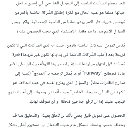
تلجأ معظم الشركات الناشئة إلى التمويل الخارجي في إحدى مراحل
حياتها. مثلما هو عليه الحال مع فكرة إطلاق الشّركة النّاشئة بأكثر من
مُؤسّس شريك فإن الأمر يبدو صائبًا من الناحية الإحصائية، ولكن يبقى
السؤال الأعم هو: ما هو مقدار الاستثمار الذي يجب الحصول عليه؟
يُقاس تمويل الشركات الناشئة بالزمن، حيث أنه لدى الشركات التي لا تكون
مُربحة بعد (أغلب الشّركات النّاشئة في بداياتها تكون غير مُربحة) فترة
مُحدّدة قبل انتهاء مواردها الماليّة واضطرارها للتّوقّف ويُطلق على الأمر
عادة مُصطلح "runway” أو ما يُمكن ترجمته بـ "المدرج" (نسبة إلى
مدارج الطّائرات مثلا). والسؤال الذي يطرح نفسه في هذه الحالات هو
"كم تبقّى لك في مدرجك الخّاص" حيث أنّه لدى وصولك إلى آخر المدرج
فيجب عليك إما أن ترفع جناحين مُحلّقا أو أن تتوقّف نهائيًا.
الحصول على تمويل قليل يعني بأنّك لن تُحلّق بعيدًا، والتّحليق هنا قد
يختلف حسب وضعك.فبشكل عام عليك الانتقال إلى مستوى أعلى بشكل