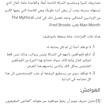
مصاريفك كثيرًا وستُصبح الشّركة النّاشئة أبطأ. وكقاعدة عامة: المال الذي
يُستهلك بسرعة يجب أن يبقى أثره طويلًا، وهي القاعدة التي يعيها الكثير
من الرّياديين الحذقين ونجد تفصيل ذلك في كتاب The Mythical
Man-Month لكاتبه Fred Brooks.
هناك ثلاث اقتراحات عامّة متعلقة بالتوظيف:
لا توظف أحدًا إن لم تكن بحاجة له.
ادفع للمُوظّفين بأسهم في الشّركة وليس برواتب، وذلك ليس فقط
لتوفير المال وإنما لأنك سوف تحتاج لهذا النوع من المُوظّفين
الملتزمين بشكل كافٍ والذين يُناسبهم هذا العرض.
لا توظّف سوى من يستطيع البرمجة أو جلب المُستخدمين لأن هذا
كل تحتاجه في البداية.
الهوامش:
[3]:حاول ستيف جوبز أن يحفزّ موظفيه عبر مقولته "الفنّانون الحقيقيون