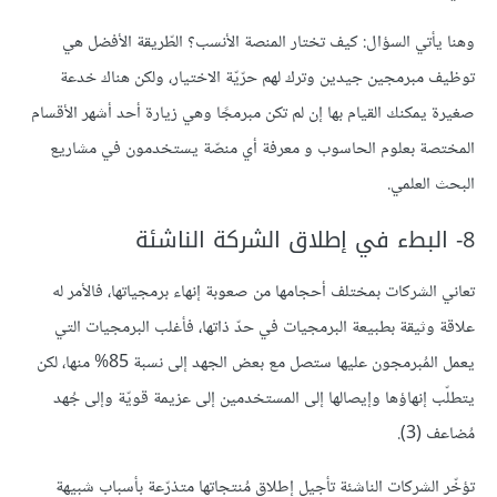
وهنا يأتي السؤال: كيف تختار المنصة الأنسب؟ الطّريقة الأفضل هي
توظيف مبرمجين جيدين وترك لهم حرّيّة الاختيار، ولكن هناك خدعة
صغيرة يمكنك القيام بها إن لم تكن مبرمجًا وهي زيارة أحد أشهر الأقسام
المختصة بعلوم الحاسوب و معرفة أي منصّة يستخدمون في مشاريع
البحث العلمي.
8- البطء في إطلاق الشركة الناشئة
تعاني الشركات بمختلف أحجامها من صعوبة إنهاء برمجياتها، فالأمر له
علاقة وثيقة بطبيعة البرمجيات في حدّ ذاتها، فأغلب البرمجيات التي
يعمل المُبرمجون عليها ستصل مع بعض الجهد إلى نسبة 85% منها، لكن
يتطلّب إنهاؤها وإيصالها إلى المستخدمين إلى عزيمة قويّة وإلى جُهد
مُضاعف (3).
تؤخّر الشركات الناشئة تأجيل إطلاق مُنتجاتها متذرّعة بأسباب شبيهة