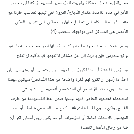
مُحاولة إيجاد حل لمشكلة واجهت المؤسسين أنفسهم. يُمكننا أن نلخّص
الأمر في هذه القاعدة: مقدار النّجاح/ الثروة التي تبنيها تتناسب طردًا مع
مقدار فهمك للمشكلة التي تحاول حلّها، والمشاكل التي تفهمها بالشكل
الأفضل هي المشاكل التي تواجهك شخصيّا.(4)
وتبقى هذه القاعدة مجرد نظرية ولكن ما يُقابلها ليس مُجرّد نظرية بل هو
واقع ملموس، فإن بادرت إلى حل مشاكل لا تفهمها فبالتأكيد لن تفلح.
وما يُثير الدّهشة أن عددًا كبيرًا من المؤسسين يعتقدون أو يفترضون بأن
أحدًا ما (دون أن تكون لهم فكرة واضحة عن هذا الشّخص) سيكون مُهتمّا
بما يقومون ببنائه بالرّغم من أن المؤسّسين أنفسهم لن يرغبوا في
استخدام مُنتجهم الخاص، لأنهم ليسوا ضمن الفئة المُستهدفة من طرف
المُنتج، ولكن يبنون افتراضات، فقد يكون هذا الشّخص مُراهقًا، أو أحد
المهتمين بالأحداث العامة أو المؤتمرات، أو قد يكون رجل أعمال. لكن أيّ
فئة من رجال الأعمال تقصد؟