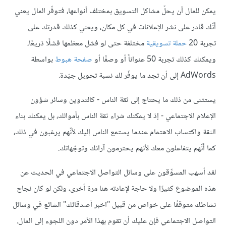
يمكن للمال أن يحلّ مشاكل التسويق بمختلف أنواعها، فتوفّر المال يعني
أنّك قادر على نشر اﻹعلانات في كل مكان، ويعني كذلك قدرتك على
تجربة 20
حملة تسويقية
مختلفة حتى لو فشل معظمها فشلًا ذريعًا،
ويمكنك كذلك تجربة 50 عنواناً أو وصفًا أو
صفحة هبوط
بواسطة
AdWords إلى أن تجد ما يوفّر لك نسبة تحويل جيّدة.
يستثنى من ذلك ما يحتاج إلى ثقة الناس - كالتدوين وسائر شؤون
الإعلام الاجتماعي - إذ لا يمكنك شراء ثقة الناس بأموالك، بل يمكنك بناء
الثقة واكتساب الاهتمام عندما يستمع الناس إليك لأنّهم يرغبون في ذلك،
كما أنّهم يتفاعلون معك لأنهم يحترمون آرائك وتوجّهاتك.
لقد أسهب المسوِّقون على وسائل التواصل الاجتماعي في الحديث عن
هذه الموضوع كثيرًا ولا حاجة لإعادته هنا مرة أخرى، ولكن لو كان نجاح
نشاطك متوقفًا على خواص من قبيل "اخبر أصدقائك" الشائع في وسائل
التواصل الاجتماعي فإن عليك أن تقوم بهذا الأمر دون اللجوء إلى المال.