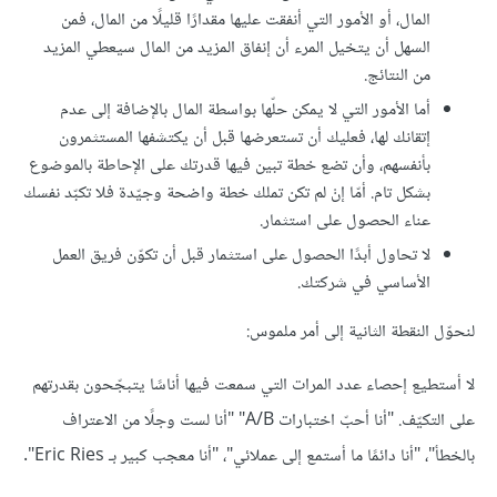
المال، أو اﻷمور التي أنفقت عليها مقدارًا قليلًا من المال، فمن
السهل أن يتخيل المرء أن إنفاق المزيد من المال سيعطي المزيد
من النتائج.
أما الأمور التي لا يمكن حلّها بواسطة المال بالإضافة إلى عدم
إتقانك لها، فعليك أن تستعرضها قبل أن يكتشفها المستثمرون
بأنفسهم، وأن تضع خطة تبين فيها قدرتك على الإحاطة بالموضوع
بشكل تام. أمّا إنْ لم تكن تملك خطة واضحة وجيّدة فلا تكبّد نفسك
عناء الحصول على استثمار.
لا تحاول أبدًا الحصول على استثمار قبل أن تكوّن فريق العمل
اﻷساسي في شركتك.
لنحوّل النقطة الثانية إلى أمر ملموس:
لا أستطيع إحصاء عدد المرات التي سمعت فيها أناسًا يتبجّحون بقدرتهم
على التكيّف. "أنا أحبّ اختبارات A/B" "أنا لست وجلًا من الاعتراف
بالخطأ"، "أنا دائمًا ما أستمع إلى عملائي"، "أنا معجب كبير بـ Eric Ries".