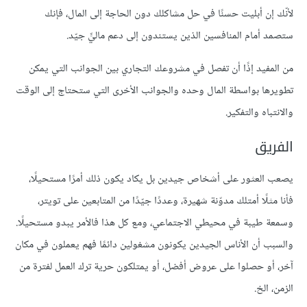
لأنّك إن أبليت حسنًا في حل مشاكلك دون الحاجة إلى المال، فإنك
ستصمد أمام المنافسين الذين يستندون إلى دعم ماليٍّ جيّد.
من المفيد إذًا أن تفصل في مشروعك التجاري بين الجوانب التي يمكن
تطويرها بواسطة المال وحده والجوانب اﻷخرى التي ستحتاج إلى الوقت
والانتباه والتفكير.
الفريق
يصعب العثور على أشخاص جيدين بل يكاد يكون ذلك أمرًا مستحيلًا،
فأنا مثلًا أمتلك مدوّنة شهيرة، وعددًا جيّدًا من المتابعين على تويتر،
وسمعة طيبة في محيطي الاجتماعي، ومع كل هذا فاﻷمر يبدو مستحيلًا.
والسبب أن اﻷناس الجيدين يكونون مشغولين دائمًا فهم يعملون في مكان
آخر، أو حصلوا على عروض أفضل، أو يمتلكون حرية ترك العمل لفترة من
الزمن، الخ.