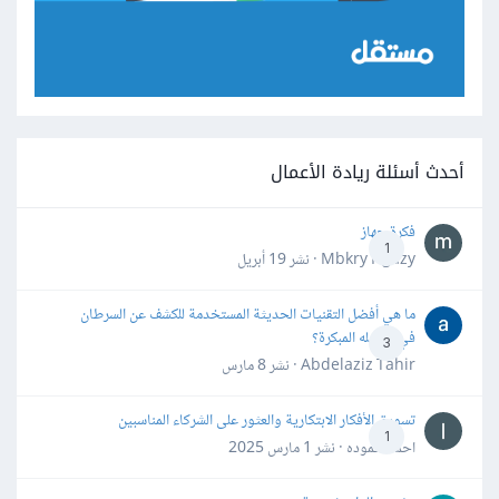
أحدث أسئلة ريادة الأعمال
فكرة جهاز
1
Mbkry Hgazy · نشر
19 أبريل
ما هي أفضل التقنيات الحديثة المستخدمة للكشف عن السرطان
في مراحله المبكرة؟
3
Abdelaziz Tahir · نشر
8 مارس
تسويق الأفكار الابتكارية والعثور على الشركاء المناسبين
1
احمد حموده · نشر
1 مارس 2025