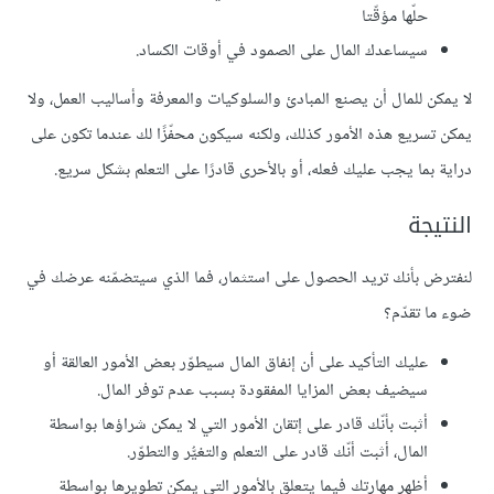
حلّها مؤقّتا
سيساعدك المال على الصمود في أوقات الكساد.
لا يمكن للمال أن يصنع المبادئ والسلوكيات والمعرفة وأساليب العمل، ولا
يمكن تسريع هذه اﻷمور كذلك، ولكنه سيكون محفّزًا لك عندما تكون على
دراية بما يجب عليك فعله، أو بالأحرى قادرًا على التعلم بشكل سريع.
النتيجة
لنفترض بأنك تريد الحصول على استثمار، فما الذي سيتضمّنه عرضك في
ضوء ما تقدّم؟
عليك التأكيد على أن إنفاق المال سيطوّر بعض اﻷمور العالقة أو
سيضيف بعض المزايا المفقودة بسبب عدم توفر المال.
أثبت بأنّك قادر على إتقان الأمور التي لا يمكن شراؤها بواسطة
المال، أثبت أنّك قادر على التعلم والتغيُّر والتطوّر.
أظهر مهارتك فيما يتعلق باﻷمور التي يمكن تطويرها بواسطة