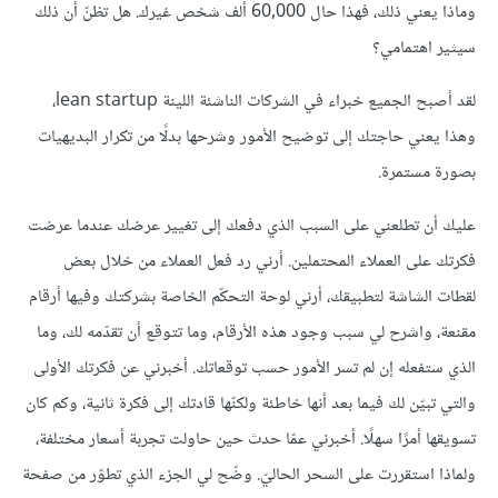
وماذا يعني ذلك، فهذا حال 60,000 ألف شخص غيرك. هل تظنّ أن ذلك
سيثير اهتمامي؟
لقد أصبح الجميع خبراء في الشركات الناشئة اللينة lean startup،
وهذا يعني حاجتك إلى توضيح الأمور وشرحها بدلًا من تكرار البديهيات
بصورة مستمرة.
عليك أن تطلعني على السبب الذي دفعك إلى تغيير عرضك عندما عرضت
فكرتك على العملاء المحتملين. أرني رد فعل العملاء من خلال بعض
لقطات الشاشة لتطبيقك، أرني لوحة التحكّم الخاصة بشركتك وفيها أرقام
مقنعة، واشرح لي سبب وجود هذه اﻷرقام، وما تتوقع أن تقدّمه لك، وما
الذي ستفعله إن لم تسر اﻷمور حسب توقعاتك. أخبرني عن فكرتك اﻷولى
والتي تبيّن لك فيما بعد أنها خاطئة ولكنّها قادتك إلى فكرة ثانية، وكم كان
تسويقها أمرًا سهلًا. أخبرني عمّا حدث حين حاولت تجربة أسعار مختلفة،
ولماذا استقررت على السحر الحاليّ. وضّح لي الجزء الذي تطوّر من صفحة