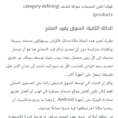
فهكذا تكون المنتجات معرّفة للصّنف (category-defining
products).
الحالة الثانية: السوق يقود المنتج
نظريًّا، تُعتبر هذه الحالة مكانًا مثاليًّا، فالزّبائن يستهلكون منتجك بسرعة
وبكمّيّاتٍ متزايدة دون أيّ تجديدٍ يُذكر فيه، التّحدّي هنا هو أن توصل
منتجك إلى كلّ زبون محتمل، وهنا يجب عليك توسعة سوقك عن طريق
تحديد سعر التّوازن المناسب لكلّ بلد تبيع فيه، انتشر إلى بلدانٍ أكثر، طوّر
تطبيقك ليعمل على أجهزةً أكثر، ...
ولكن إن فشلت في توسعة السّوق فستبقى رائدًا على المستوى المحلّيّ
فقط (كأن تكون أفضل موقع خدماتٍ مصغّرة في الهند، أو أفضل تطبيق
محادثة فوريّة على أجهزة ِAndroid، ..) وهذا ما يتيح لمنافسيك أن
يجدوا مكانًا آخر ليطلقوا فيه منتجًا مماثلًا لمنتجك.
من ينطلق أولًا في سوق يقود المنتج سيكون له فرصةٌ كبيرةٌ بالاستفادة