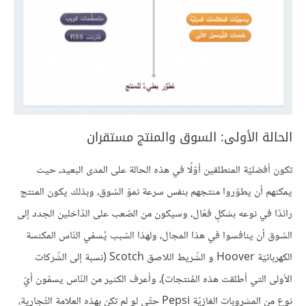
الحالة الأولى: السوق والمنتج مستقران
تكون أفضليّة المنطلقين أوّلًا في هذه الحالة على المدى البعيد، حيث
يمكنهم أن يطوّروا منتجهم بنفس سرعة نموّ السّوق، وبذلك يكون المنتج
رائدًا في نوعه بشكلٍ فعّال، وسيكون من الصّعب على الدّاخلين الجدد إلى
السّوق أن ينافسوا في هذا المجال، ولهذا السّبب يُسمّي النّاس المكنسة
الكهربائيّة Hoover و الشّريط اللاصق Scotch (نسبة إلى الشّركات
الأولى التي أطلقت هذه المُنتجات)، وأعرف الكثير من النّاس يسمّون أيّ
نوع من المشروبات الغازيّة Pepsi حتّى لو لم تكن بهذه العلامة التّجارية،