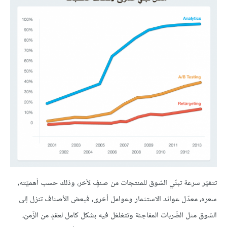
تتغيّر سرعة تبنّي السّوق للمنتجات من صنفٍ لآخر، وذلك حسب أهميّته،
سعره، معدّل عوائد الاستثمار وعوامل أخرى، فبعض الأصناف تنزل إلى
السّوق مثل الضّربات المفاجئة وتتغلغل فيه بشكل كامل لعقدٍ من الزّمن،