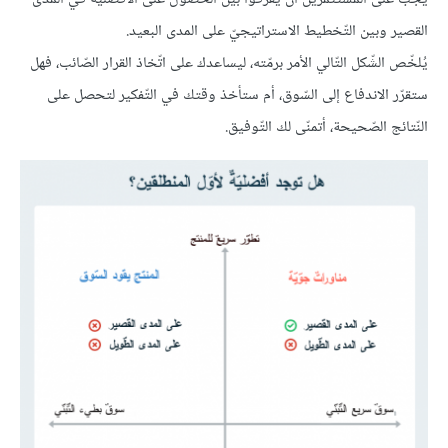
القصير وبين التّخطيط الاستراتيجيّ على المدى البعيد.
يُلخّص الشّكل التّالي الأمر برمّته، ليساعدك على اتّخاذ القرار الصّائب، فهل
ستقرّر الاندفاع إلى السّوق، أم ستأخذ وقتك في التّفكير لتحصل على
النّتائج الصّحيحة، أتمنّى لك التّوفيق.