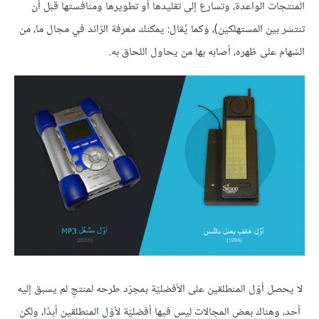
المنتجات الواعدة، وتسارع إلى تقليدها أو تطويرها ومنافستها قبل أن
تنتشر بين المستهلكين)، وكما يُقال: يمكنك معرفة الرّائد في مجال ما، من
السّهام على ظهره، أصابه بها من يحاول اللحاق به.
لا يحصل أوّل المنطلقين على الأفضليّة بمجرّد طرحه لمنتجٍ لم يسبق إليه
أحد، وهناك بعض المجالات ليس فيها أفضليّة لأوّل المنطلقين أبدًا، ولكن