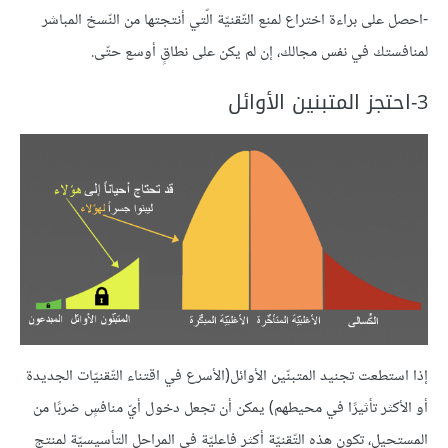
-احصل على براءة اختراع لمنع التّقنيّة الّتي أنتجتها من النّسخ المباشر
لمنافستك في نفس مجالك، إن لم يكن على نطاقٍ أوسع حتّى.
3-احتجز المتبنين الأوائل
إذا استطعت تجنيد المتبنّين الأوائل(الأسرع في اقتناء التّقنيّات الجديدة
أو الأكثر تأثيرًا في محيطهم) يمكن أن تجعل دخول أيّ منافسٍ ضربًا من
المستحيل، تكون هذه التّقنيّة أكثر فاعليّة في المراحل التأسيسيّة لمنتج