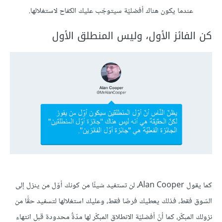
عندما يكون هناك أفضليّة سيتوجّب عليك الكفاح لاستغلالها.
كن الفائز الأول، وليس المنطلق الأول
كما يقول Alan Cooper، لن تستفيد شيئًا من كونك أوّل من ينزل إلى
السّوق فقط، فذلك يعطيك فرصًا فقط، وعليك استغلالها لتسفيد حقًّا من
نزولك المبكّر، كما أنّ أفضليّة الانطلاق المبكّر لها مدّةٌ محدودة قبل انتهاء