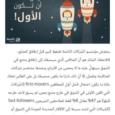
يتعرّض مؤسّسو الشّركات النّاشئة لضغطٍ كبير قبل إطلاق المنتَج،
فالاعتقاد السّائد هو أنّ المنافس الّذي سيسبقك إلى إطلاق منتجٍ في
السّوق سينهالُ عليه ما لا يحصى من الأرباح، وعندها ستخسر شركتك
المنافَسة وتفشل، إلّا أنّ ذلك نادرًا ما يكون صحيحًا، بل على العكس تمامًا،
غالبًا ما يكون احتمال فشل أوّل المنطلقين first-movers (الشّركات
الّتي تكون الأولى في السّوق في طرح منتجٍ معيّن، لم يسبق لأحد طرحه
قبلها) هو 47% مقابل 8% فقط للملاحقين السّريعين fast-followers
(الشّركات الّتي تنتبه بسرعة إلى الأفكار الجديدة الجيّدة في السّوق أو