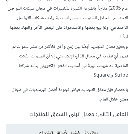
عام 2005) مقارنةً بالسّرعة الكبيرة للتّغييرات في مجال شبكات التّواصل
الاجتماعي فخلال السّنوات الثماني الماضية ولدت شبكات التّواصل
الاجتماعي، وتمّ بيع بعضها والاستحواذ على البعض الآخر وانتهاء بعضها
أيضًا.
ويتغيّر معدّل التجديد أيضًا بين زمنٍ وآخر، فلأكثر من عشر سنوات لم
نشهد أيّ تطوير في مجال الدّفع الإلكتروني، إلّا أنّ السنوات الثّلاث
الماضية قد شهدت ثورةً في أساليب الدّفع الإلكتروني بدأته شركتا
Stripe و ٍSquare.
باختصارٍ فإنّ معدّل التّجديد قياسٌ لجودة أفضل البرمجيّات في مجال
معيّن خلال العام.
العامل الثاني: معدل تبني السوق للمنتجات