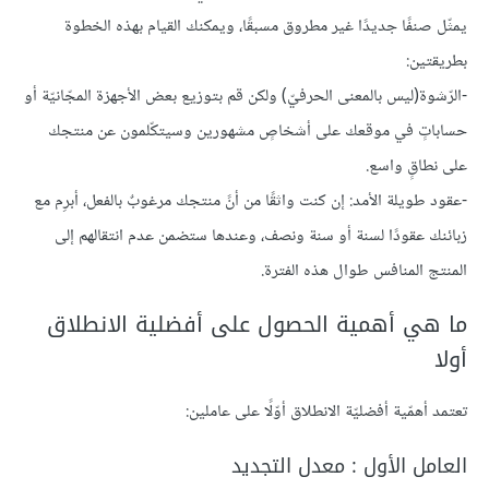
يمثّل صنفًا جديدًا غير مطروق مسبقًا، ويمكنك القيام بهذه الخطوة
بطريقتين:
-الرّشوة(ليس بالمعنى الحرفيّ) ولكن قم بتوزيع بعض الأجهزة المجّانيّة أو
حساباتٍ في موقعك على أشخاصٍ مشهورين وسيتكّلمون عن منتجك
على نطاقٍ واسع.
-عقود طويلة الأمد: إن كنت واثقًا من أنً منتجك مرغوبٌ بالفعل، أبرِم مع
زبائنك عقودًا لسنة أو سنة ونصف، وعندها ستضمن عدم انتقالهم إلى
المنتج المنافس طوال هذه الفترة.
ما هي أهمية الحصول على أفضلية الانطلاق
أولا
تعتمد أهمّية أفضليّة الانطلاق أوّلًا على عاملين:
العامل الأول : معدل التجديد