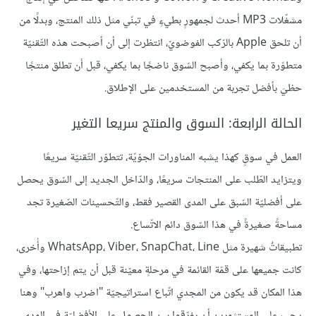
مشغّلات MP3 أحدث لجمهورٍ بطيءٍ في تبنّي مثل ذلك المنتج، وبدلًا من
أن تلحق Apple بالرّكب الفوضويّ، انتظرت إلى أن أصبحت هذه التّقنيّة
متطوّرة بما يكفي، وأصبح السّوق ناضجًا بما يكفي، قبل أن تطلق منتجًا
حظيَ بأفضل تجربة من المستخدمين على الإطلاق.
الحالة الرابعة: السوق والمنتج سريعا التغير
العمل في سوقٍ كهذا يشبه المناورات الجوّيّة، تتطوّر التّقنيّة سريعًا
ويتزايد الطّلب على المنتجات سريعًا، والدّاخل الجديد إلى السّوق يحصل
على أفضليّة السّبق على المدى القصير فقط، والتّحسينات الصّغيرة تجد
مساحةً صغيرةً في هذا السّوق دائم الاتّساع.
تطبيقاتٌ شهيرة مثل WhatsApp، Viber، SnapChat، Line وأُخرى،
كانت جميعها على قمّة القائمة في مرحلةٍ معيّنة قبل أن يتم إزاحتها، وفي
هذا المكان قد يكون من المجدي اتّباع استراتيجيّة "اضرب واهرب" وهنا
يجب على المستثمرين أن يفرّقوا بين الحصول على الأفضليّة في المدى