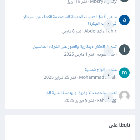
Mbkry Hgazy · نشر
19 أبريل
ما هي أفضل التقنيات الحديثة المستخدمة للكشف عن السرطان
في مراحله المبكرة؟
3
Abdelaziz Tahir · نشر
8 مارس
تسويق الأفكار الابتكارية والعثور على الشركاء المناسبين
1
احمد حموده · نشر
1 مارس 2025
مشروع الواح شمسية
2
Mohammad Awali · نشر
25 فبراير 2025
الاسهم وتخصصاته وفريق والهندسة المالية الخ
2
Fahd Ggg · نشر
9 فبراير 2025
تابعنا على