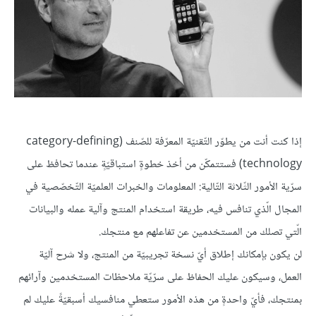
إذا كنت أنت من يطوّر التّقنيّة المعرّفة للصّنف (category-defining
technology) فستتمكّن من أخذ خطوةٍ استباقيّةٍ عندما تحافظ على
سرّية الأمور الثّلاثة التّالية: المعلومات والخبرات العلميّة التّخصّصية في
المجال الّذي تنافس فيه، طريقة استخدام المنتج وآلية عمله والبيانات
الّتي تصلك من المستخدمين عن تفاعلهم مع منتجك.
لن يكون بإمكانك إطلاق أيّ نسخة تجريبيّة من المنتج، ولا شرح آليّة
العمل، وسيكون عليك الحفاظ على سرّيّة ملاحظات المستخدمين وآرائهم
بمنتجك، فأيّ واحدةٍ من هذه الأمور ستعطي منافسيك أسبقيّةً عليك لم