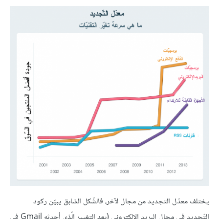
يختلف معدّل التجديد من مجال لآخر، فالشّكل السّابق يبيّن ركود
التّجديد في مجال البريد الإلكتروني (بعد التغيير الّذي أحدثه Gmail في