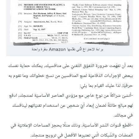
بعد أن تفهّمت ضرورة التّفوّق التّقنيّ على منافسيك، يمكنك حماية نفسك
ببعض الإجراءات الدّفاعيّة لمنع المنافسين من نسخ خطواتك وما تقوم به
حرفيًّا، لذا عليك القيام بما يلي:
-أنشئ شراكةً من نوعٍ خاصٍ مع مزوّدي العناصر الأساسيّة لمنتجك، ادفع
لهم مبالغ طائلةً لضمان إبعاد أيّ شخصٍ عن استخدام تقنيّاتهم لينافسك
في مجالك.
-اقطع قنوات النّشر الأساسيّة، وذلك مثلًا بحجز المساحات الإعلانيّة في
المنصّات والشّبكات الّتي تعتبرها الأفضل في ترويج منتجك.