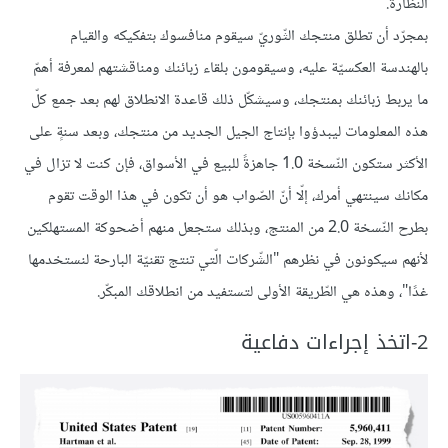
النّظّارة.
بمجرّد أن تطلق منتجك الثّوريّ سيقوم منافسوك بتفكيكه والقيام
بالهندسة العكسيّة عليه، وسيقومون بلقاء زبائنك ومناقشتهم لمعرفة أهمّ
ما يربط زبائنك بمنتجك، وسيشكّل ذلك قاعدة الانطلاق لهم بعد جمع كلّ
هذه المعلومات ليبدؤوا بإنتاج الجيل الجديد من منتجك، وبعد سنةٍ على
الأكثر ستكون النّسخة 1.0 جاهزةً للبيع في الأسواق، فإن كنت لا تزال في
مكانك سينتهي أمرك، إلّا أنّ الصّواب هو أن تكون في هذا الوقت تقوم
بطرح النّسخة 2.0 من المنتج، وبذلك ستجعل منهم أضحوكة المستهلكين
لأنهم سيكونون في نظرهم "الشّركات الّتي تنتج تقنيّة البارحة لنستخدمها
غدًا"، وهذه هي الطّريقة الأولى لتستفيد من انطلاقك المبكّر.
2-اتخذ إجراءات دفاعية