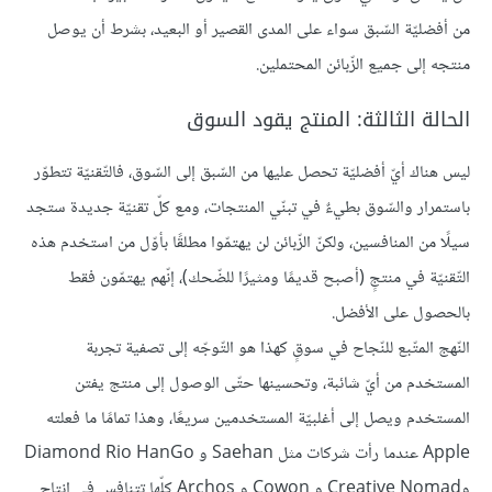
من أفضليّة السّبق سواء على المدى القصير أو البعيد، بشرط أن يوصل
منتجه إلى جميع الزّبائن المحتملين.
الحالة الثالثة: المنتج يقود السوق
ليس هناك أيّ أفضليّة تحصل عليها من السّبق إلى السّوق، فالتّقنيّة تتطوّر
باستمرار والسّوق بطيءٌ في تبنّي المنتجات، ومع كلّ تقنيّة جديدة ستجد
سيلًا من المنافسين، ولكنّ الزّبائن لن يهتمّوا مطلقًا بأوّل من استخدم هذه
التّقنيّة في منتجٍ (أصبح قديمًا ومثيرًا للضّحك)، إنّهم يهتمّون فقط
بالحصول على الأفضل.
النّهج المتّبع للنّجاح في سوقٍ كهذا هو التّوجّه إلى تصفية تجربة
المستخدم من أيّ شائبة، وتحسينها حتّى الوصول إلى منتج يفتن
المستخدم ويصل إلى أغلبيّة المستخدمين سريعًا، وهذا تمامًا ما فعلته
Apple عندما رأت شركات مثل Saehan و Diamond Rio HanGo
وCreative Nomad و Cowon و Archos كلّها تتنافس في إنتاج