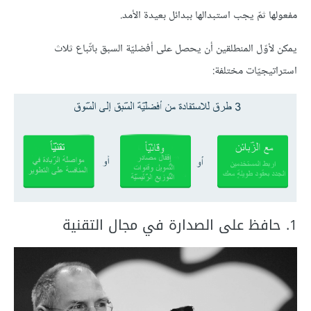
مفعولها ثمّ يجب استبدالها ببدائل بعيدة الأمد.
يمكن لأوّل المنطلقين أن يحصل على أفضليّة السبق باتّباع ثلاث
استراتيجيّات مختلفة:
1. حافظ على الصدارة في مجال التقنية