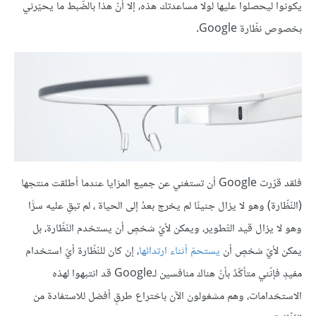
يكونوا ليحصلوا عليها لولا مساعدتك هذه، إلّا أنّ هذا بالضّبط ما يحيّرني
بخصوص نظّارة Google.
فلقد قرّرت Google أن تستغني عن جميع المزايا عندما أطلقت منتجها
(النّظّارة) وهو لا يزال جنينًا لم يخرج بعدُ إلى الحياة ، لم تبقِ عليه سرًّا
وهو لا يزال قيد التّطوير، ويمكن لأيّ شخصٍ أن يستخدم النّظّارة، بل
يمكن لأيّ شخصٍ أن
يستحمّ أثناء ارتدائها
، إن كان للنّظّارة أيّ استخدام
مفيدٍ فإنّني متأكّدٌ بأنّ هناك منافسين لـGoogle قد انتبهوا لهذه
الاستخدامات، وهم مشغولون الآن باختراع طرقٍ أفضل للاستفادة من