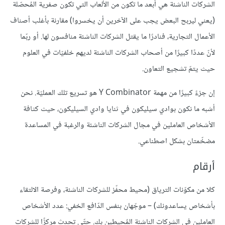
الشركات الناشئة هي أبعد ما تكون من الألعاب التي تكون صفرية المُحصّلة
(يعني ليربح البعض يجب على الآخرين أن يخسروا) مقارنة بأغلب أصناف
الأعمال التجارية، فنادرًا ما يقتل الشركات الناشئة منافسون لها. أو ربّما
لأنّ عددًا كبيرًا من أصحاب الشركات الناشئة لديهم خلفيّات في العلوم
حيث يتمّ تشجيع التعاون.
إن جزءً كبيرًا من مهمة Y Combinator هو تسريع تلك العمليّة. نحن
أشبه ما نكون بوادي سيليكون في ثنايا وادي السيليكون، حيث كثافة
الأشخاص العاملين في مجال الشركات الناشئة والرغبة في المساعدة
مضخّمتان بشكل اصطناعي.
أرقام
كلا من مكوّنات الترياق (محيط محفّز للشركات الناشئة، وفرصة الالتقاء
بأشخاص يساعدونك) – موجّهان بنفس الدّافع الخفي: عدد الأشخاص
العاملين في الشركات الناشئة المُحيطين بك. حتّى تحدث مركزًا للشركات