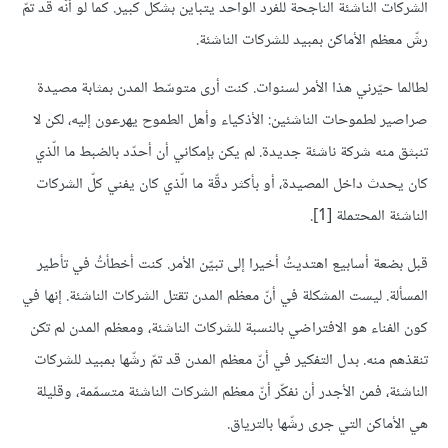
الشركات الناشئة الناجحة للفرد الواحد يتباين بشكل كبير
.
كما لو أنّه قد تمّ
رشّ معظم الأماكن بمبيد للشركات الناشئة
.
لطالما حيّرني هذا الأمر لسنوات. كنت أرى متوسّط المدن بمثابة مصيدة
صراصير لطموحات الناشئين: الأذكياء وأهل الطموح يهرعون إليه، لكن لا
تنبثق منه شركة ناشئة جديدة. لم يكن بإمكاني أن أحدّد بالضبط ما الّذي
كان يحدث داخل المصيدة، أو بأكثر دقّة ما الّذي كان يفني كلّ الشركات
الناشئة المحتملة [1].
قبل بضعة أسابيع اهتديتُ أخيرا إلى تبيّن الأمر. كنت أخطأتُ في تأطير
المسألة. ليست المشكلة في أنّ معظم المدن تقتل الشركات الناشئة. إنها في
كون الفناء هو الافتراضي بالنسبة للشركات الناشئة، ومعظم المدن لم تكن
تنقذهم منه. بدل التفكير في أنّ معظم المدن قد تمّ رشّها بمبيد للشركات
الناشئة، فمن الأجدر أن نفكّر أنّ معظم الشركات الناشئة متسمّمة، وقليلة
هي الأماكن التي جرى رشّها بالترياق.