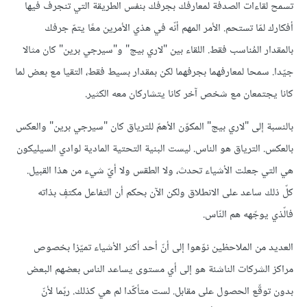
تسمح لقاءات الصدفة لمعارفك بجرفك بنفس الطريقة التي تنجرف فيها
أفكارك لمّا تستحم. الأمر المهم أنّه في هذي الأمرين معًا يتمّ جرفك
بالمقدار المُناسب فقط. اللقاء بين "لاري بيج" و"سيرجي برين" كان مثالا
جيّدا. سمحا لمعارفهما بجرفهما لكن بمقدار بسيط فقط، التقيا مع بعض لما
كانا يجتمعان مع شخص آخر كانا يتشاركان معه الكثير.
بالنسبة إلى "لاري بيج" المكوّن الأهمّ للترياق كان "سيرجي برين" والعكس
بالعكس. الترياق هو الناس. ليست البنية التحتية المادية لوادي السيليكون
هي التي جعلت الأشياء تحدث، ولا الطقس ولا أيّ شيء من هذا القبيل.
كلّ ذلك ساعد على الانطلاق ولكن الآن بحكم أن التفاعل مكتفٍ بذاته
فالّذي يوجّهه هم النّاس.
العديد من الملاحظين نوّهوا إلى أنّ أحد أكثر الأشياء تميّزا بخصوص
مراكز الشركات الناشئة هو إلى أي مستوى يساعد الناس بعضهم البعض
بدون توقّع الحصول على مقابل. لست متأكّدا لم هي كذلك. ربّما لأنّ