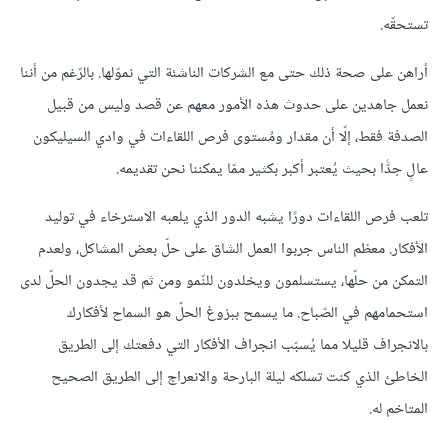
تستحقّه.
أراهن على صحة ذلك حتى مع الشركات الناشئة التي نموّلها. بالرّغم من أننا
نعمل جاهدين على حدوث هذه الأمور معهم عن قصد وليس من قبيل
الصدفة فقط، إلّا أن مقدار ومُستوى فرص اللقاءات في وادي السيليكون
عالٍ جدًّا بحيث يُعتبر أكبر بكثير ممّا يمكننا نحن تقديمه.
تلعب فرص اللقاءات دورًا يشبه الدور الذي يلعبه الاسترخاء في توليد
الأفكار. معظم الناس جربوا العمل الشاق على حلّ بعض المشاكل، ولعدم
التمكن من حلّها، يستسلمون ويخلدون للنّمو ومن ثم قد يجدون الحلّ لدى
استحمامهم في الصّباح. ما يسمح ببزوغ الحلّ هو السماح لأفكارك
بالانجراف قليلا مما يُسبّب انجراف الأفكار التي دفعتك إلى الطريق
الخاطئ الذي كنت تسلكه ليلة البارحة والانعراج إلى الطريق الصحيح
المتاخم له.