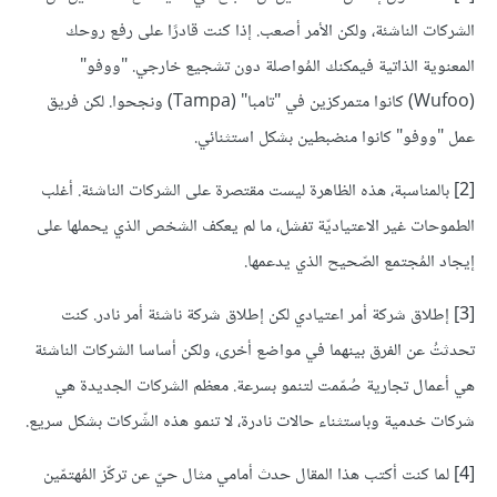
الشركات الناشئة، ولكن الأمر أصعب. إذا كنت قادرًا على رفع روحك
المعنوية الذاتية فيمكنك المُواصلة دون تشجيع خارجي. "ووفو"
(Wufoo) كانوا متمركزين في "تامبا" (Tampa) ونجحوا. لكن فريق
عمل "ووفو" كانوا منضبطين بشكل استثنائي.
[2] بالمناسبة، هذه الظاهرة ليست مقتصرة على الشركات الناشئة. أغلب
الطموحات غير الاعتياديّة تفشل، ما لم يعكف الشخص الذي يحملها على
إيجاد المُجتمع الصّحيح الذي يدعمها.
[3] إطلاق شركة أمر اعتيادي لكن إطلاق شركة ناشئة أمر نادر. كنت
تحدثتُ عن الفرق بينهما في مواضع أخرى، ولكن أساسا الشركات الناشئة
هي أعمال تجارية صُمّمت لتنمو بسرعة. معظم الشركات الجديدة هي
شركات خدمية وباستثناء حالات نادرة، لا تنمو هذه الشّركات بشكل سريع.
[4] لما كنت أكتب هذا المقال حدث أمامي مثال حيّ عن تركّز المُهتمّين