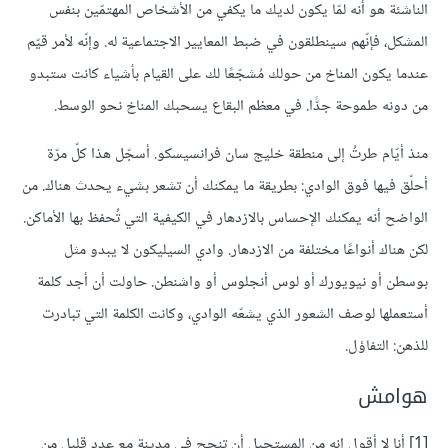
الناشئة هو أنه لمّا يكون لديك ما يكفي من الأشخاص المهتمّين بنفس
المشكل، فإنّهم سينطلقون في ضبط المعايير الاجتماعية له. وإنّه لأمر قيّم
عندما يكون المناخ من حولك مُشجّعًا لك على القيام بأشياء كانت ستبدو
من دونه طموحة جدًّا. في معظم البقاع يسحبك المناخ نحو الوسط.
منذ أيّام طرتُ إلى منطقة خليج سان فرانسيسكو. أسجّل هذا كلّ مرّة
أحلّق فيها فوق الوادي: بطريقة ما يمكنك أن تشعر بشيء يحدث هناك. من
الواضح أنه يمكنك الإحساس بالازدهار في الكيفية التي تُحفظ بها الأماكن.
لكن هناك أنواعًا مختلفة من الازدهار. وادي السيليكون لا يبدو مثل
بوسطن أو نيويورك أو لوس أنجلوس أو واشنطن. حاولت أن أجد كلمة
أستعملها لوصف الشعور الذي يشعّه الوادي، وكانت الكلمة التي تبادرت
للذهن: التفاؤل.
هوامش
[1] أنا لا أقول إنه من المستحيل أن تنجح في مدينة مع عدد قليل من