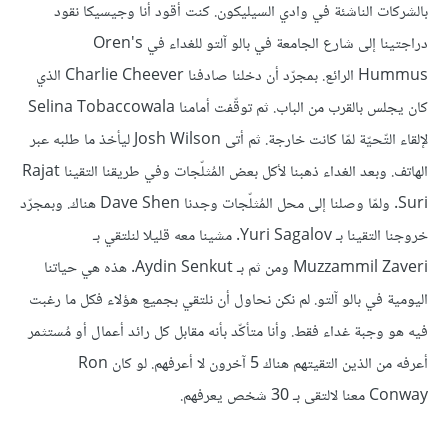
بالشركات الناشئة في وادي السيليكون. كنت أقود أنا وجيسيكا نقود
دراجتينا إلى شارع الجامعة في بالو آلتو للغداء في Oren's
Hummus الرائع. بمجرّد أن دخلنا صادفنا Charlie Cheever الذي
كان يجلس بالقرب من الباب. ثم توقّفت أمامنا Selina Tobaccowala
لإلقاء التّحيّة لمّا كانت خارجة. ثم أتى Josh Wilson ليأخذ ما طلبه عبر
الهاتف. وبعد الغداء ذهبنا لأكل بعض المُثلّجات وفي طريقنا التقينا Rajat
Suri. ولمّا وصلنا إلى محل المُثلّجات وجدنا Dave Shen هناك. وبمجرّد
خروجنا التقينا بـ Yuri Sagalov. مشينا معه قليلا لنلتقي بـ
Muzzammil Zaveri ومن ثم بـ Aydin Senkut. هذه هي حياتنا
اليومية في بالو آلتو. لم نكن نحاول أن نلتقي بجميع هؤلاء فكل ما رغبت
فيه هو وجبة غداء فقط. وأنا متأكّد بأنه مقابل كل رائد أعمال أو مُستثمر
أعرفه من الذين التقيتهم هناك 5 آخرون لا أعرفهم. لو كان Ron
Conway معنا لالتقى بـ 30 شخص يعرفهم.