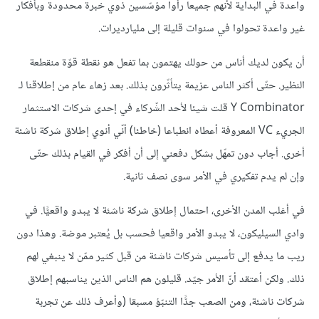
واعدة في البداية لأنهم جميعا رأوا مؤسّسين ذوي خبرة محدودة وبأفكار
غير واعدة تحولوا في سنوات قليلة إلى مليارديرات.
أن يكون لديك أناس من حولك يهتمون بما تفعل هو نقطة قوّة منقطعة
النظير. حتّى أكثر الناس عزيمة يتأثّرون بذلك. بعد زهاء عام من إطلاقنا لـ
Y Combinator قلت شيئا لأحد الشّركاء في إحدى شركات الاستثمار
الجريء VC المعروفة أعطاه انطباعا (خاطئا) أنّي أنوي إطلاق شركة ناشئة
أخرى. أجاب دون تمهّل بشكل دفعني إلى أن أفكر في القيام بذلك حتّى
وإن لم يدم تفكيري في الأمر سوى نصف ثانية.
في أغلب المدن الأخرى، احتمال إطلاق شركة ناشئة لا يبدو واقعيًّا. في
وادي السيليكون، لا يبدو الأمر واقعيا فحسب بل يُعتبر موضة. وهذا دون
ريب ما يدفع إلى تأسيس شركات ناشئة من قبل كثير ممّن لا ينبغي لهم
ذلك. ولكن أعتقد أنّ الأمر جيّد. قليلون هم الناس الذين يناسبهم إطلاق
شركات ناشئة، ومن الصعب جدًّا التنبّؤ مسبقا (وأعرف ذلك عن تجربة