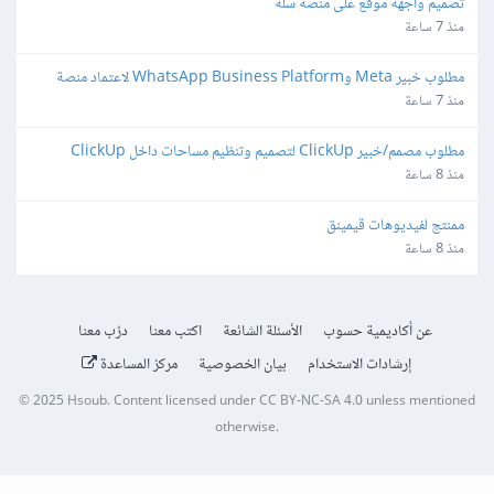
تصميم واجهة موقع على منصة سلة
منذ 7 ساعة
مطلوب خبير Meta وWhatsApp Business Platform لاعتماد منصة 
واتساب
منذ 7 ساعة
مطلوب مصمم/خبير ClickUp لتصميم وتنظيم مساحات داخل ClickUp
منذ 8 ساعة
ممنتج لفيديوهات قيمينق
منذ 8 ساعة
عن أكاديمية حسوب
الأسئلة الشائعة
اكتب معنا
درّب معنا
إرشادات الاستخدام
بيان الخصوصية
مركز المساعدة
© 2025
Hsoub
.
Content licensed under
CC BY-NC-SA 4.0
unless mentioned
otherwise.