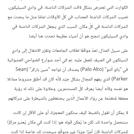
الكوارث التي تعترض بشكل لافت الشركات الناشئة. في وادي السيليكون،
تصيب الشركات الناشئة المصائب في كلّ الأوقات، تمامًا مثل ما يحدث مع
الشركات الناشئة في كلّ مكان. السبب الذي يجعل الشركات الناشئة في
وادي السيليكون تنجح هو أنّ أشياء عظيمة تحدث هنا أيضا.
على سبيل المثال، تعدّ موقعًا لطلاب الجامعات وتقرّر الانتقال إلى وادي
السيلكون في الصيف للعمل عليه. ثم في أحد شوارع الضواحي العشوائية
في "بالو ألتو" (Palo Alto) يصدف أن تواجه "شين باركر" (Sean
Parker) الذي يفهم المجال بشكل جيّد لأنّه كان قد أطلق مشروعا مماثلا
هو نفسه ولأنه أيضا يعرف كلّ المستثمرين. وعلاوة على ذلك له رؤية
معمّقة مُتقدّمة عن روّاد الأعمال الّذين يحتفظون بالسّيطرة على شركاتهم.
لا يمكن أن تقول بالضبط كيف ستكون المعجزة، أو على الأقل إن كانت
ستحصل واحدة لك. لكن ما يُمكن قوله هو: إذا كنت في مكان يُعتبر مركزًا
للشركات الناشئة فإنّ أمرًا جيّدًا غير متوقّع سيحدث لك خاصة إذا كنت