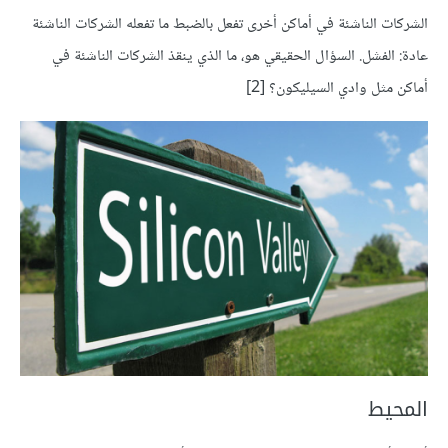
الشركات الناشئة في أماكن أخرى تفعل بالضبط ما تفعله الشركات الناشئة
عادة: الفشل. السؤال الحقيقي هو، ما الذي ينقذ الشركات الناشئة في
أماكن مثل وادي السيليكون؟ [2]
المحيط