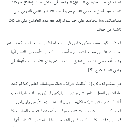
أعتقد أنّ هناك مكوّنين للترياق: التواجد في أماكن حيث إطلاق شركات
ناشئة هو أفضل ما يمكن القيام به، وفرصة الالتقاء بأناس قادرين على
مساعدتك. وما يجرّهما على حدّ سواء إنّما هو عدد العاملين على شركات
ناشئة من حولك.
المكوّن الأول مفيد بشكل خاص في المرحلة الأولى من حياة شركة ناشئة،
عندما تنتقل من مجرّد الاهتمام بتأسيس شركة إلى تأسيسها بالفعل. إنّها
وثبة بأتمّ معنى الكلمة أن تطلق شركة ناشئة. ولكن الأمر يبدو مألوفا في
وادي السيليكون. [3]
في معظم الأماكن، إذا أطلقتَ شركة ناشئة، سيعاملك الناس كما لو كنت
عاطلا عن العمل. الناس في وادي السيليكون لن يُبهروا بك تلقائيا لمجرّد
أنّك قمت بإطلاق شركة، لكنّهم سيولونك اهتمامهم. كلّ من زار وادي
السيليكون ولو لبضعة مرات فقط يعرفون بأنّه يفضّل تجّنب الشّك بشكل
قياسي، فلا مشكل إن كنت قليل الخبرة أو ما إذا لم تظهر فكرتك بأنّها