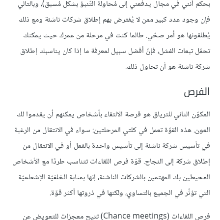
بحكم أنني في مجال يدفعني إلى مُحاولة التّنبؤ بشكل مُسبق)، وبالتالي
فإن وجود عدد كبير ممن لا يُفترض بهم إطلاق شركات ناشئة ومع ذلك
يُطلقونها هو أمر صحّي. طالما كنت في مرحلة من عمرك حيث يمكنك
تحمّل تبعات الفشل، فإنّ أفضل سبيل لمعرفة ما إذا كان يناسبك إطلاق
شركة ناشئة هو أن تحاول ذلك.
الفرص
المكوّن الثاني للترياق هو فرصة الالتقاء بأشخاص يمكنهم أن يقدموا لك
العون. هذه القوّة تعمل في كلتي المرحلتين: سواء في الانتقال من الرغبة
في تأسيس شركة ناشئة إلى تأسيس واحدة بالفعل أو في الانتقال من
إطلاق شركة إلى النجاح. قوّة فرص اللقاءات تتناسب طردًا مع الأشخاص
المحيطين بك المهتمين بالشركات الناشئة، إنها بمثابة الخلفيّة الإشعاعيّة
التي تؤثّر في الجميع بالتساوي، ولكنها في ذروتها أكثر قوّة.
فرص اللقاءات (Chance meetings) تتيح معجزات للتعويض عن