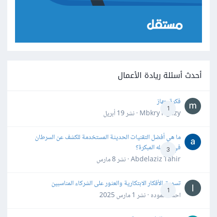
أحدث أسئلة ريادة الأعمال
فكرة جهاز
1
Mbkry Hgazy · نشر
19 أبريل
ما هي أفضل التقنيات الحديثة المستخدمة للكشف عن السرطان
في مراحله المبكرة؟
3
Abdelaziz Tahir · نشر
8 مارس
تسويق الأفكار الابتكارية والعثور على الشركاء المناسبين
1
احمد حموده · نشر
1 مارس 2025