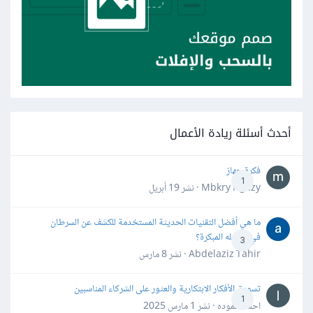
أحدث أسئلة ريادة الأعمال
فكرة جهاز
1
Mbkry Hgazy · نشر
19 أبريل
ما هي أفضل التقنيات الحديثة المستخدمة للكشف عن السرطان
في مراحله المبكرة؟
3
Abdelaziz Tahir · نشر
8 مارس
تسويق الأفكار الابتكارية والعثور على الشركاء المناسبين
1
احمد حموده · نشر
1 مارس 2025