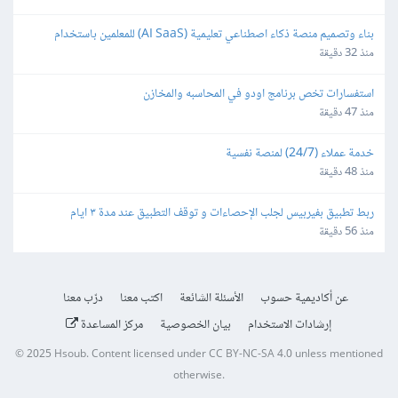
بناء وتصميم منصة ذكاء اصطناعي تعليمية (AI SaaS) للمعلمين باستخدام 
Bubble.io
منذ 32 دقيقة
استفسارات تخص برنامج اودو في المحاسبه والمخازن
منذ 47 دقيقة
خدمة عملاء (24/7) لمنصة نفسية
منذ 48 دقيقة
ربط تطبيق بفيربيس لجلب الإحصاءات و توقف التطبيق عند مدة ٣ ايام
منذ 56 دقيقة
عن أكاديمية حسوب
الأسئلة الشائعة
اكتب معنا
درّب معنا
إرشادات الاستخدام
بيان الخصوصية
مركز المساعدة
© 2025
Hsoub
.
Content licensed under
CC BY-NC-SA 4.0
unless mentioned
otherwise.