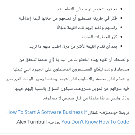
تحديد شخص ترغب في التعلم منه
فكّر في طريقة تستطيع أن تمنحهم من خلالها قيمة إضافية
راسلهم وقدّم إليهم تلك القيمة مجّانًا
كرّر الخطوات السابقة
بعد أن تقدّم القيمة لأكثر من مرة، اطلب منهم ما تريد.
وأنصحك أن تقوم بهذه الخطوات من البداية (أي عندما تتحقق من
منتجك)، وذلك ليطّلع المستثمرون المحتملون على الجهود التي تبذلها
والتقدّم الذي تحققه والأسلوب الذي تتبعه، وعندما يحين الوقت الذي تقرر
فيه سؤالهم عن تمويل مشروعك، سيكون السؤال بالنسبة إليهم حينها
ودّيًا وليس عرضًا مقّدمًا من قبل شخص لا يعرفونه.
ترجمة -وبتصرّف- للمقال
How To Start A Software Business If
You Don’t Know How To Code
لصاحبه Alex Turnbull.