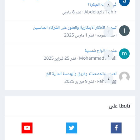
في مراحله المبكرة؟
3
Abdelaziz Tahir · نشر
8 مارس
تسويق الأفكار الابتكارية والعثور على الشركاء المناسبين
1
احمد حموده · نشر
1 مارس 2025
مشروع الواح شمسية
2
Mohammad Awali · نشر
25 فبراير 2025
الاسهم وتخصصاته وفريق والهندسة المالية الخ
2
Fahd Ggg · نشر
9 فبراير 2025
تابعنا على