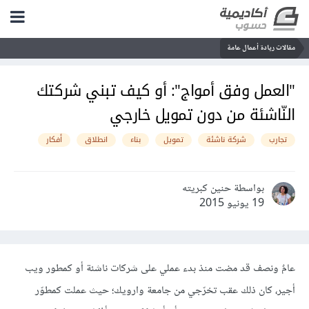
مقالات ريادة أعمال عامة
"العمل وفق أمواج": أو كيف تبني شركتك
النّاشئة من دون تمويل خارجي
تجارب
شركة ناشئة
تمويل
بناء
انطلاق
أفكار
بواسطة حنين كبريته
19 يونيو 2015
عامٌ ونصف قد مضت منذ بدء عملي على شركات ناشئة أو كمطور ويب
أجير، كان ذلك عقب تخرّجي من جامعة وارويك؛ حيث عملت كمطوّر