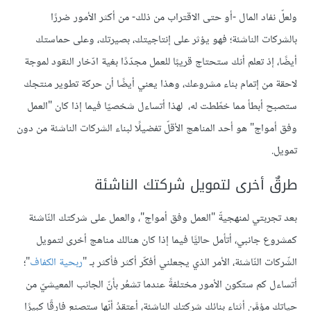
ولعلّ نفاد المال -أو حتى الاقتراب من ذلك- من أكثر الأمور ضررًا
بالشركات الناشئة؛ فهو يؤثر على إنتاجيتك، بصيرتك، وعلى حماستك
أيضًا، إذ تعلم أنك ستحتاج قريبًا للعمل مجدّدًا بغية ادّخار النقود لموجة
لاحقة من إتمام بناء مشروعك، وهذا يعني أيضًا أن حركة تطوير منتجك
ستصبح أبطأ مما خطّطت له، لهذا أتساءل شخصيّا فيما إذا كان "العمل
وفق أمواج" هو أحد المناهج الأقلّ تفضيلًا لبناء الشركات الناشئة من دون
تمويل.
طرقٌ أخرى لتمويل شركتك الناشئة
بعد تجربتي لمنهجيةّ "العمل وفق أمواج"، والعمل على شركتك النّاشئة
كمشروع جانبي، أتأمل حاليًّا فيما إذا كان هنالك مناهج أخرى لتمويل
الشّركات النّاشئة، الأمر الذي يجعلني أفكّر أكثر فأكثر بـ "
ربحية الكفاف
"؛
أتساءل كم ستكون الأمور مختلفةً عندما تشعُر بأنّ الجانب المعيشيّ من
حياتك مؤمَّن أثناء بنائك شركتك الناشئة، أعتقدُ أنّها ستصنع فارقًا كبيرًا