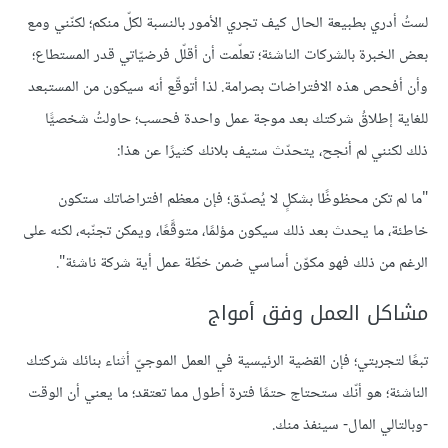
لستُ أدري بطبيعة الحال كيف تجري الأمور بالنسبة لكلّ منكم؛ لكنّني ومع
بعض الخبرة بالشركات الناشئة؛ تعلّمت أن أقلّل فرضيّاتي قدر المستطاع؛
وأن أفحص هذه الافتراضات بصرامة. لذا أتوقّع أنه سيكون من المستبعد
للغاية إطلاقُ شركتك بعد موجة عمل واحدة فحسب؛ حاولتُ شخصيًّا
ذلك لكنني لم أنجح، يتحدّث ستيف بلانك كثيرًا عن هذا:
"ما لم تكن محظوظًا بشكلٍ لا يُصدّق؛ فإن معظم افتراضاتك ستكون
خاطئة، ما يحدث بعد ذلك سيكون مؤلمًا، متوقَّعًا، ويمكن تجنّبه، لكنه على
الرغم من ذلك فهو مكوّن أساسي ضمن خطّة عمل أية شركة ناشئة".
مشاكل العمل وفق أمواج
تبعًا لتجربتي؛ فإن القضية الرئيسية في العمل الموجيّ أثناء بنائك شركتك
الناشئة؛ هو أنّك ستحتاج حتمًا فترة أطول مما تعتقد؛ ما يعني أن الوقت
-وبالتالي المال- سينفذ منك.