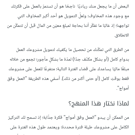
البعض أن ما يجعل منك رياديًا ناجحًا هو أن تستمرّ بالعمل على فكرتك
مع وجود هذه المخاوف؛ ولعلّ التمويل هو أحد أكبر المخاوف التي
تواجهنا؛ إذ غالبًا ما نفكّر أننا بحاجة لمبلغ معيّن من المال قبل أن تتمكّن من
الانطلاق.
من الطرق التي تمكّنك من تحصيل ما يكفيك لتمويل مشروعك العمل
بدوامٍ كامل (أو بشكل مكثّف جدًا) لمدّة ما بشكلٍ مأجور؛ تجمع من خلاله
مبلغًا ماليًا يساعدك على قضاء الفترة التالية؛ متفرغًا للعمل على مشروعك
فقط بوقتِ كامل (أو حتى أكثر من ذلك). أسمّي هذه الطريقة "العمل وفق
أمواج".
لماذا نختار هذا المنهج؟
من الممكن أن يبدو "العمل وفق أمواج" فكرة جذّابة؛ إذ تسمح لك التركيز
الكامل على مشروعك طيلة فترة محددة؛ ويعتمد طول هذه الفترة على