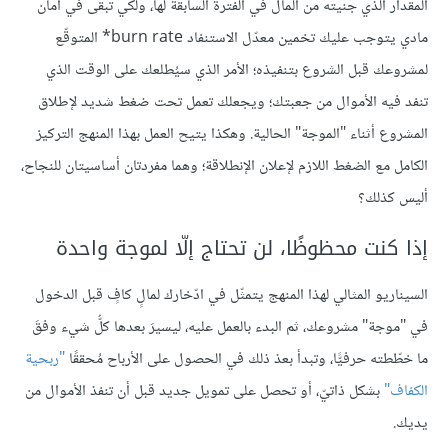
المقدار الذي جنيته من المال في الفترة السابقة لها، ولكي تبقى في أمان
مادي يتوجب عليك تخمين معدّل الاستنفاد burn rate* المتوقّع
لمشروعك قبل الشروع بتنفيذه؛ الأمر الذي سيُطلعك على الوقت الذي
تنفد فيه الأموال من جعبتك؛ ويجعلك تعمل تحت ضغط شديد لإطلاق
المشروع أثناء "الموجة" الحالية. وهكذا يتيح العمل بهذا المنهج التركيز
الكامل مع الضغط اللازم لإعلان الإنطلاقة؛ وهما مفردتان أساسيتان للنجاح،
أليس كذلك؟
إذا كنت محظوظًا، لن تحتاج إلّا لموجة واحدة
السيناريو المثالي لهذا المنهج يتمثّل في ادّخارك لمالٍ كافٍ قبل الدخول
في "موجة" مشروعك، ثم البدء بالعمل عليه، ليسيرَ بعدها كلُّ شيء وفقَ
ما خطّطته حرفيًّا، وتبدأ بعذ ذلك في الحصول على الأرباح مُحققًا
"ربحية
الكفاف"
بشكل ذاتيّ، أو تحصل على تمويل جديد قبل أن تنفذ الأموال من
يديك.