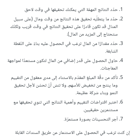
حدّد النتائج المهمّة التي يمكنك تحقيقها في وقت لاحق.
حدّد ما يتطلّبه تحقيق هذه النتائج من وقت ومال (على سبيل
المثال قد تكون قادرًا على تحقيق النتائج في وقت قريب ولكنّك
ستحتاج إلى المزيد من المال).
حدّد مقدارًا من المال ترغب في الحصول عليه بناءً على النّقطة
السّابقة.
حاول الحصول على قدر إضافي من المال لتكون مستعدًا لمواجهة
المفاجئات.
تأكد من دقّة المبلغ المقدّم بالاستناد إلى مدى معقول من التقييم
وما ينتج من تخفيض للأسهم، وﻻ تنسَ أنّ تحسّن ﻷجل تحقيق
النمو وبناء شركة عظيمة.
اختبر افتراضات التقييم وأهمية النتائج التي تنوي تحقيقها مع
مستثمرين حقيقيين.
أجر التحسينات بصورة مستمرّة.
إن كنت ترغب في الحصول على الاستثمار عن طريق السندات القابلة