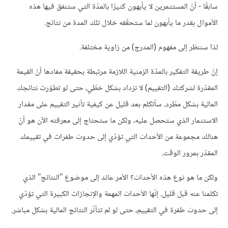
سابقًا - أنّ المستثمرين لا يأبهون كثيرًا بالمدّة التي ستنفق فيها هذه
اﻷموال بقدر ما يأبهون لما ستحقّقه خلال تلك المدة من نتائج.
لذا سننظر إلى مفهوم (المدرج) من زاوية مختلفة.
إنّ طريقة التفكير بالمدّة الزمنية اللازمة مرتبطة بحقيقة مفادها أنّ القيمة
المقدّرة لشركتك (التقييم) لا تزداد بشكل خطّي، حتى لو تطوّرت نتائجك
المالية بشكل مطّرد. سأتكلم بعد قليل عن كيفية تأثير التقييم على مقدار
الاستثمار الذي ستحصل عليه، ولكن ما ستحتاج إلى معرفته اﻵن هو أنّ
هنالك مجموعة من اﻷحداث التي تؤدّي إلى حدوث طفرات في تقييمك
المقدّر بمرور الوقت.
ولكن ما هو نوع هذه اﻷحداث؟ اﻷمر عائد إلى موضوع "النتائج" الذي
تكلمنا عنه قبل قليل. إنّها اﻷحداث المهمة واﻹنجازات الكبيرة التي تؤدّي
إلى حدوث طفرة في التقييم، حتى لو لم تتأثّر النتائج المالية بشكل مباشر.