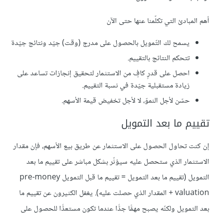
أهم المبادئ التي تكلّمنا عنها حتى اﻵن
يسمح لك التّمويل بالحصول على مدرج (وقت) جيّد ونتائج جيّدة
تتحكم النتائج بالتقييم.
احصل على قدرٍ كافٍ من الاستثمار لتحقيق إنجازات تساعد على
زيادة مستقبلية جيّدة في نسبة التقييم.
حسّن ﻷجل النموّ، ﻻ ﻷجل تخفيض قيمة اﻷسهم.
تقييم ما بعد التمويل
إن كنت تحاول الحصول على الاستثمار عن طريق بيع اﻷسهم، فإن مقدار
الاستثمار الذي ستحصل عليه سيؤثّر بشكل مباشر على تقييم ما بعد
التمويل (تقييم ما بعد التمويل = تقييم ما قبل التمويل pre-money
valuation + المقدار الذي حصلت عليه). يغفل الكثيرون عن تقييم ما
بعد التمويل ولكنّه يصبح مهمًّا جدًّا عندما تكون مستعدًّا للحصول على