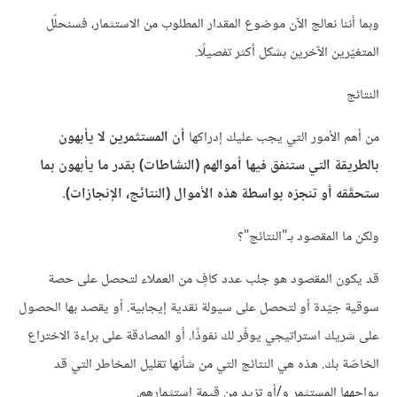
وبما أننا نعالج اﻵن موضوع المقدار المطلوب من الاستثمار، فسنحلّل
المتغيّرين اﻵخرين بشكل أكثر تفصيلًا.
النتائج
من أهم اﻷمور التي يجب عليك إدراكها
أن المستثمرين لا يأبهون
بالطريقة التي ستنفق فيها أموالهم (النشاطات) بقدر ما يأبهون بما
ستحقّقه أو تنجزه بواسطة هذه اﻷموال (النتائج، الإنجازات).
ولكن ما المقصود بـ"النتائج"؟
قد يكون المقصود هو جلب عدد كافٍ من العملاء لتحصل على حصة
سوقية جيّدة أو لتحصل على سيولة نقدية إيجابية. أو يقصد بها الحصول
على شريك استراتيجي يوفّر لك نفوذًا. أو المصادقة على براءة الاختراع
الخاصّة بك. هذه هي النتائج التي من شأنها تقليل المخاطر التي قد
يواجهها المستثمر و/أو تزيد من قيمة استثمارهم.