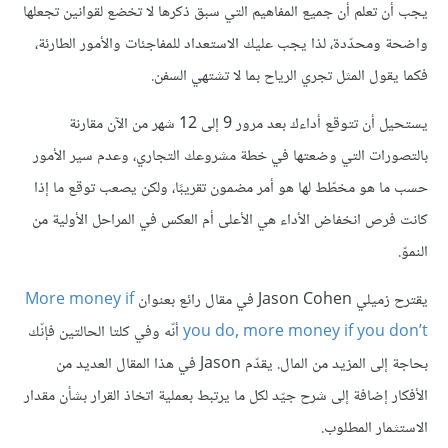
يجب أن تعلم أن جميع المفاهيم التي سبق ذكرها لا تخضع لقوانين تجعلها
واضحة ومحدّدة، لذا يجب عليك الاستعداد للمفاجئات واﻷمور الطارئة،
فكما يقول المثل تجري الرياح بما لا تشتهي السفن.
يستحيل أن تتوقع أداءك بعد مرور 9 إلى 12 شهر من اﻵن مقارنة
بالتصورات التي وضعتها في خطة مشروعك التجاري، وعدم سير اﻷمور
حسب ما هو مخطّط لها هو أمر مضمون تقريبًا، ولكن يصعب توقع ما إذا
كانت فرص انخفاض اﻷداء هي اﻷعلى أم العكس في المراحل اﻷولية من
النموّ.
يقترح زميلي Jason Cohen في مقال رائع بعنوان
More money if
you do, more money if you don’t
أنّه وفي كلتا الحالتين فإنّك
بحاجة إلى المزيد من المال. يقدّم Jason في هذا المقال العديد من
الأفكار إضافة إلى شرح جيّد لكل ما يرتبط بعملية اتخاذ القرار بشأن مقدار
الاستثمار المطلوب.