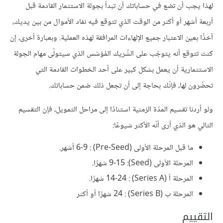
لهذا يجب أن تضع في حساباتك أن تبدأ بجولة الاستثمار القادمة قبل
أربعة أشهر أو أكثر من الوقت الذي تتوقع فيه نفاد اﻷموال من بين يديك،
آخذًا بعين الاعتبار جميع اﻹلهاءات المرافقة لهذه العملية. وبعبارة أخرى، إن
كنت تتوقع أنه يتوجّب على الشّريك المُؤسّس الذي سيتولّى مهام الجولة
الاستثمارية أن يعمل بشكل كبير على أحد الخطوات القادمة التي
تحضّرون لها، فإنّك بحاجة إلى أن تجعل ذلك ضمن حساباتك.
ولو أردنا تقسيم المدّة الزمنية استنادًا إلى مراحل التمويل، فإن التقسيم
التالي هو الذي أرى أنّه اﻷكثر شيوعًا:
ما قبل المرحلة اﻷولى (Pre-Seed) : 6-9 أشهر.
المرحلة اﻷولى (Seed): 9-15 شهرًا.
المرحلة أ (Series A) : 14-24 شهرًا.
المرحلة ب (Series B) : 24 شهرًا أو أكثر
التقييم