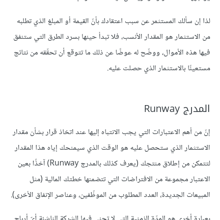
لذا إن سألك المستثمر عن سبب اعتقادك بأنّ القيمة أو المبلغ الذي تطلبه
من الاستثمار هو المقدار الأنسب، فلا تبدأ حينها بسرد الطرق التي ستنفق
فيها هذه اﻷموال، ووضّح له عوضًا عن ذلك ما تتوقع أن تحقّقه من نتائج
مستعينًا بالاستثمار الذي حصلت عليه.
المدرج Runway
إنّ من أهم الاعتبارات التي يجب الانتباه إليها عند اتخاذ قرار بشأن مقدار
الاستثمار الذي ستحصل عليه هو الوقت الذي سيمنحك إياه هذا المقدار
لتتمكن من إطلاق منتجك (يعرف كذلك بالمدرج Runway) آخذًا بعين
الاعتبار مجموعة من الافتراضات التي تتضمنها خطتك المالية (مثل
المبيعات الجديدة، العدد المطلوب من الموظّفين، وعناصر اﻹنفاق اﻷخرى).
بعبارة أخرى هو المدّة الزمنية التي لا تجني فيها الشركة الناشئة أيّ أرباح