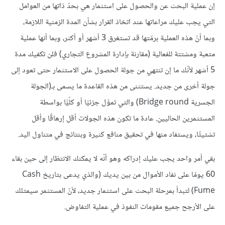
إن عملية البحث عن والحصول على استثمار هي بحدّ ذاتها من العوامل
التي يجب عليك مراعاتها عند اتخاذ القرار بشأن المدة الزمنية اللازمة،
وبما أنّ هذه العملية برمّتها قد تستغرق 3 أشهر أو أكثر، وبما أنها عملية
متعبة ومشتتة للفعالية (مقارنة بإدارة المشروع التجاري) فلن تكفيك مدة
5 أشهر ﻷنّك ما إن تنتهي من جولة الحصول على الاستثمار حتى تعود إلى
جولة أخرى من جديد. يستثنى من هذه القاعدة ما يسمى بـ(الجولة
الجسرية Bridge round) والتي تموَّل جزئيًا أو كلّيًّا بواسطة
المستثمرين الحاليين. عادة ما تكون هذه الجولات أقل إرهاقًا وأقل
تشتيتًا، ويستفاد منها في تحقيق منافع كثيرة وبنتائج في متناول اليد.
بقي أمر واحد يجب عليك إدراكه وهو أنّه لا يمكنك الانتظار إلى حين بقاء
60 يومًا على نفاد اﻷموال من بين يديك (والذي يدعى بتاريخ Cash
Fume) لتبدأ بمرحلة البحث على استثمار جديد، ﻷنّ المستثمر سيمتلك
على اﻷرجح جميع مقومات النفوذ في عملية التفاوض.