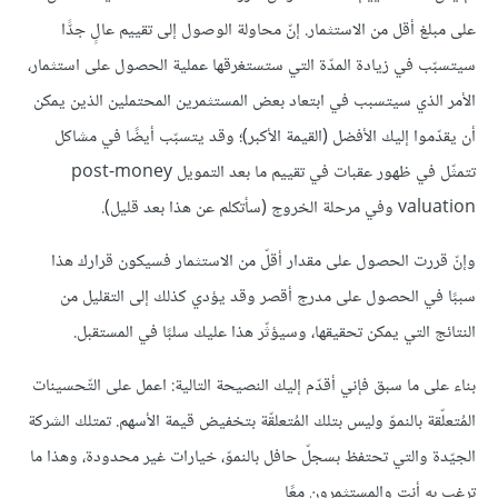
على مبلغ أقل من الاستثمار. إنّ محاولة الوصول إلى تقييم عالٍ جدًّا
سيتسبّب في زيادة المدّة التي ستستغرقها عملية الحصول على استثمار،
اﻷمر الذي سيتسبب في ابتعاد بعض المستثمرين المحتملين الذين يمكن
أن يقدّموا إليك الأفضل (القيمة اﻷكبر)؛ وقد يتسبّب أيضًا في مشاكل
تتمثّل في ظهور عقبات في تقييم ما بعد التمويل post-money
valuation وفي مرحلة الخروج (سأتكلم عن هذا بعد قليل).
وإنّ قررت الحصول على مقدار أقلّ من الاستثمار فسيكون قرارك هذا
سببًا في الحصول على مدرج أقصر وقد يؤدي كذلك إلى التقليل من
النتائج التي يمكن تحقيقها، وسيؤثّر هذا عليك سلبًا في المستقبل.
بناء على ما سبق فإني أقدّم إليك النصيحة التالية: اعمل على التّحسينات
المُتعلّقة بالنموّ وليس بتلك المُتعلقّة بتخفيض قيمة اﻷسهم. تمتلك الشركة
الجيّدة والتي تحتفظ بسجلّ حافل بالنموّ، خيارات غير محدودة، وهذا ما
ترغب به أنت والمستثمرون معًا