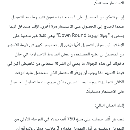
الاستثمار مستقبلًا.
إن لم تتمكن من الحصول على قيمة جديدة تفوق تقييم ما بعد التمويل
عندما تحتاج إلى الحصول على الاستثمار مرة أخرى، فإنّك ستدخل فيما
يسمى بـ "جولة الهبوط Down Round" وهي كلمة غير محبّبة على
اﻹطلاق في مجال التمويل ﻷنّها تؤدي إلى تخفيض كبير في قيمة اﻷسهم.
من المحتمل أن يضع المستثمرون بعض الشروط الاحترازية في حال
دخولك في هذه الجولة، ما يعني أن الشركة ستعاني من تخفيض أكبر في
قيمة اﻷسهم؛ لذا يجب أن يوفّر الاستثمار الذي ستحصل عليه الوقت
الكافي لتجاوز تقييم ما بعد التمويل بشكل مريح عندما تحاول الحصول
على الاستثمار مستقبلًا.
إليك المثال التالي:
لنفترض أنّك حصلت على مبلغ 750 ألف دولار في المرحلة اﻷولى من
التمويل وبتقييم ما قبل التمويل مقداره 3 ملايين دولار، وتتوقع أن