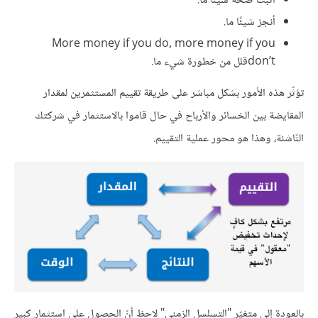
أثبت صحّة شيئًا ما.
أنجز شيئًا ما.
More money if you do, more money if you
don’tقلل من خطورة شيء ما.
تؤثّر هذه اﻷمور بشكل مباشر على طريقة تقييم المستثمرين لمقدار
المقايضة بين الخسائر واﻷرباح في حال قاموا بالاستثمار في شركتك
النّاشئة، وهذا هو محور عملية التقييم.
بالعودة إلى متغيّر "التسلسل الزمني" ﻻحظ أنّ الحصول على استثمار كبير