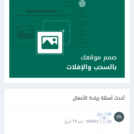
أحدث أسئلة ريادة الأعمال
فكرة جهاز
1
Mbkry Hgazy · نشر
19 أبريل