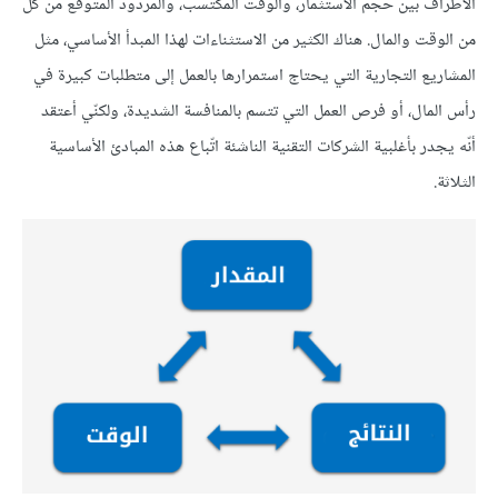
الأطراف بين حجم الاستثمار، والوقت المكتسب، والمردود المتوقّع من كلٍّ
من الوقت والمال. هناك الكثير من الاستثناءات لهذا المبدأ الأساسي، مثل
المشاريع التجارية التي يحتاج استمرارها بالعمل إلى متطلبات كبيرة في
رأس المال، أو فرص العمل التي تتسم بالمنافسة الشديدة، ولكنّي أعتقد
أنّه يجدر بأغلبية الشركات التقنية الناشئة اتّباع هذه المبادئ اﻷساسية
الثلاثة.