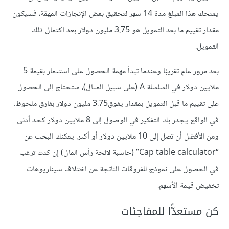
يمنحك هذا المبلغ مدة 14 شهر لتحقيق بعض اﻹنجازات المهمّة، فسيكون
مقدار تقييم ما بعد التمويل هو 3.75 مليون دوﻻر بعد اكتمال ذلك
التمويل.
بعد مرور عامٍ تقريبًا وعندما تبدأ مهمة الحصول على استثمار بقيمة 5
ملايين دولار في السلسلة A (على سبيل المثال)، ستحتاج إلى الحصول
على تقييم ما قبل التمويل بمقدار يفوق3.75 مليون دولار بفارق ملحوظ.
في الواقع يجدر بك التفكير في الوصول إلى 8 ملايين دولار كحد أدنى
ومن اﻷفضل أن تصل إلى 10 ملايين دولار أو أكثر. يمكنك البحث عن
“Cap table calculator” (حاسبة لائحة رأس المال) إن كنت ترغب
في الحصول على نموذج للفروقات الناتجة عن اختلاف سيناريوهات
تخفيض قيمة اﻷسهم.
كن مستعدًّا للمفاجئات