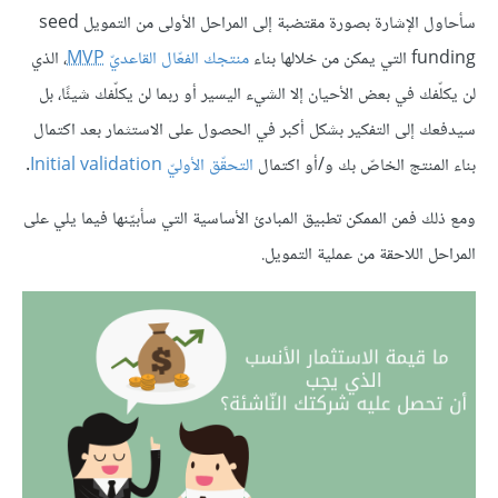
سأحاول الإشارة بصورة مقتضبة إلى المراحل الأولى من التمويل seed
funding التي يمكن من خلالها بناء
منتجك الفعّال القاعديّ
MVP
، الذي
لن يكلّفك في بعض اﻷحيان إلا الشيء اليسير أو ربما لن يكلّفك شيئًا، بل
سيدفعك إلى التفكير بشكل أكبر في الحصول على الاستثمار بعد اكتمال
بناء المنتج الخاصّ بك و/أو اكتمال
التحقّق الأوليّ Initial validation
.
ومع ذلك فمن الممكن تطبيق المبادئ الأساسية التي سأبيّنها فيما يلي على
المراحل اللاحقة من عملية التمويل.