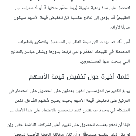
لتحصل على مدة زمنية طويلة (ربما تحقّق خلالها 3 أو 4 طفرات في
التقييم) قد يؤدي إلى نتائج عكسية ﻷنّ تخفيض قيمة الأسهم سيكون
سابقًا لأوانه.
آمل أنّك قد فهمت اﻵن قيمة النظر إلى المستقبل والتفكير بالطفرات
المحتملة في تقييمك المقدّر والتي ترتبط بدورها وبشكل مباشر بالنتائج
التي يبحث عنها المستثمرون.
كلمة أخيرة حول تخفيض قيمة اﻷسهم
يبالغ الكثير من المؤسسين الذين يعملون على الحصول على استثمار في
التركيز على تخفيض قيمة اﻷسهم بحيث يصبح شُغلهم الشّاغل. تكمن
المشكلة في وجود طريقتين فقط للتحسين بالاعتماد على هذا اﻷسلوب.
فإمّا أن تدفع بنفسك للحصول على تقييم أعلى لشركتك النّاشئة حتّى وإن
لم يكن ذلك التقييم مستحقًّا أو أن تقرّر مخالفة الخطة اﻷصلية لتحصل