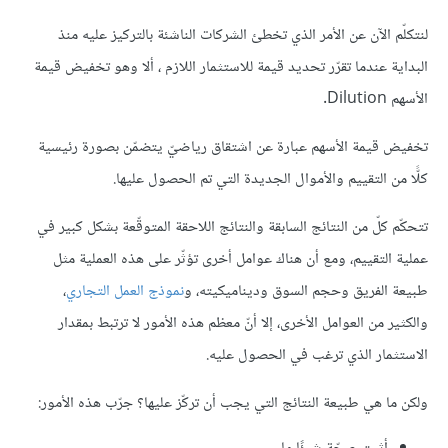
لنتكلّم اﻵن عن اﻷمر الذي تخطئ الشركات الناشئة بالتركيز عليه منذ
البداية عندما تقرّر تحديد قيمة للاستثمار اللازم ، ألا وهو تخفيض قيمة
اﻷسهم Dilution.
تخفيض قيمة اﻷسهم عبارة عن اشتقاق رياضيّ يتضمّن بصورة رئيسية
كلًّا من التقييم والأموال الجديدة التي تم الحصول عليها.
تتحكّم كلّ من النتائج السابقة والنتائج اللاحقة المتوقّعة بشكل كبير في
عملية التقييم، ومع أن هناك عوامل أخرى تؤثّر على هذه العملية مثل
طبيعة الفريق وحجم السوق وديناميكيته، و
نموذج العمل التجاري
،
والكثير من العوامل اﻷخرى، إلا أنّ معظم هذه اﻷمور لا ترتبط بمقدار
الاستثمار الذي ترغب في الحصول عليه.
ولكن ما هي طبيعة النتائج التي يجب أن تركّز عليها؟ جرّب هذه اﻷمور: